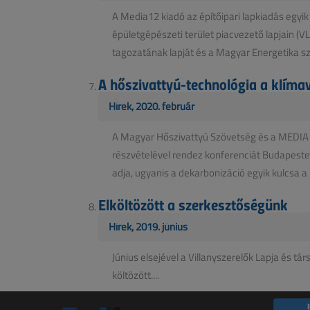
A Media12 kiadó az építőipari lapkiadás egyik
épületgépészeti terület piacvezető lapjain 
tagozatának lapját és a Magyar Energetika sz
A hőszivattyú-technológia a klím
Hírek, 2020. február
A Magyar Hőszivattyú Szövetség és a MEDIA1
részvételével rendez konferenciát Budapeste
adja, ugyanis a dekarbonizáció egyik kulcsa a k
Elköltözött a szerkesztőségünk
Hírek, 2019. június
Június elsejével a Villanyszerelők Lapja és 
költözött....