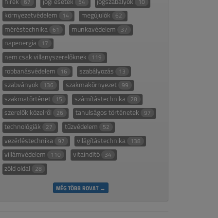
hírek
jogi esetek
jogszabályok
67
54
10
környezetvédelem
megújulók
14
62
méréstechnika
munkavédelem
61
37
napenergia
17
nem csak villanyszerelőknek
119
robbanásvédelem
szabályozás
16
13
szabványok
szakmakörnyezet
136
99
szakmatörténet
számítástechnika
15
28
szerelők közelről
tanulságos történetek
26
97
technológiák
tűzvédelem
27
52
vezérléstechnika
világítástechnika
97
138
villámvédelem
vitaindító
110
34
zöld oldal
28
MÉG TÖBB ROVAT →