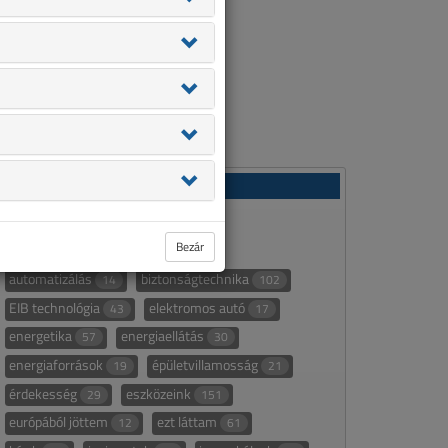
Rovatok
áttekintő táblázat
232
Bezár
áttekintő táblázat alapján
107
automatizálás
biztonságtechnika
14
102
EIB technológia
elektromos autó
43
17
energetika
energiaellátás
57
30
energiaforrások
épületvillamosság
19
21
érdekesség
eszközeink
29
151
európából jöttem
ezt láttam
12
61