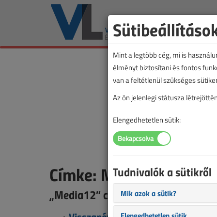
Sütibeállításo
Mint a legtöbb cég, mi is használ
élményt biztosítani és fontos fun
van a feltétlenül szükséges sütike
Az ön jelenlegi státusza létrejöt
Elengedhetetlen sütik:
Címke: Media12
Tudnivalók a sütikről
„Media12” címkével jelölt tartalma
Mik azok a sütik?
Visszanézhetők a Penészkonferenc
Elengedhetetlen sütik