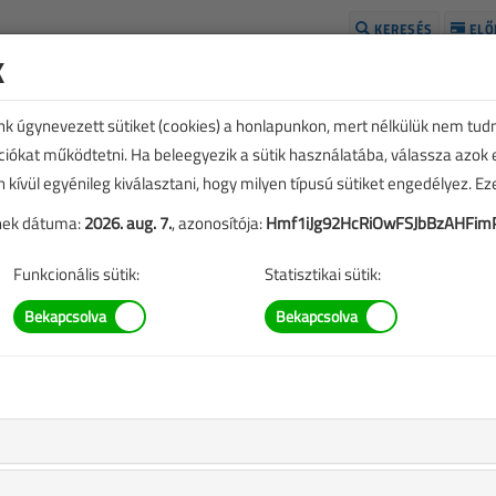
KERESÉS
ELŐ
k
H
unk úgynevezett sütiket (cookies) a honlapunkon, mert nélkülük nem tud
kciókat működtetni. Ha beleegyezik a sütik használatába, válassza azok
n kívül egyénileg kiválasztani, hogy milyen típusú sütiket engedélyez. E
tének dátuma:
2026. aug. 7.
, azonosítója:
Hmf1iJg92HcRiOwFSJbBzAHFim
Funkcionális sütik:
Statisztikai sütik:
k
ia előadásai