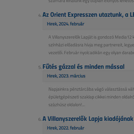
számára kínálunk egy duplán előnyös lehetősé
Az Orient Expresszen utaztunk, a 
Hírek, 2024. február
A Villanyszerelők Lapját is gondozó Media12
színházi előadásra hívja meg partnereit, legy
vezetői. Február nyolcadikán egy olyan darabo
Fűtés gázzal és minden mással
Hírek, 2023. március
Napjainkra pénztárcába vágó választássá vál
épületgépészeti szaklap cikkei minden oldalró
százhúsz oldalon!...
A Villanyszerelők Lapja kiadójána
Hírek, 2022. február