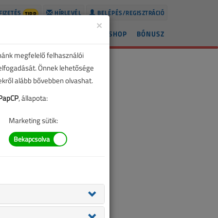
FIZETÉS
HÍRLEVÉL
BELÉPÉS/REGISZTRÁCIÓ
TIPP
×
ÍREK
LAPSZÁMOK
BLOG
SHOP
BÓNUSZ
nánk megfelelő felhasználói
 elfogadását. Önnek lehetősége
zekről alább bővebben olvashat.
PapCP
, állapota:
Marketing sütik: