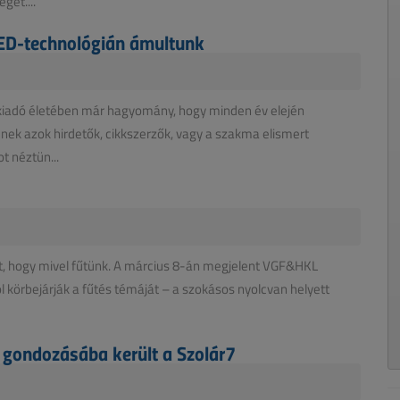
get....
LED-technológián ámultunk
 kiadó életében már hagyomány, hogy minden év elején
enek azok hirdetők, cikkszerzők, vagy a szakma elismert
t néztün...
t, hogy mivel fűtünk. A március 8-án megjelent VGF&HKL
l körbejárják a fűtés témáját – a szokásos nyolcvan helyett
k gondozásába került a Szolár7