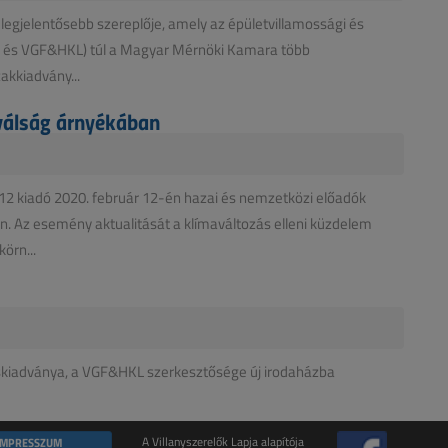
 legjelentősebb szereplője, amely az épületvillamossági és
(VL és VGF&HKL) túl a Magyar Mérnöki Kamara több
akkiadvány...
aválság árnyékában
2 kiadó 2020. február 12-én hazai és nemzetközi előadók
n. Az esemény aktualitását a klímaváltozás elleni küzdelem
örn...
társkiadványa, a VGF&HKL szerkesztősége új irodaházba
IMPRESSZUM
A Villanyszerelők Lapja alapítója