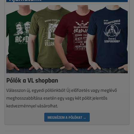
Pólók a VL shopban
Válasszon új, egyedi pólóinkból! Új előfizetés vagy meglévő
meghosszabbítása esetén egy vagy két pólót jelentős
kedvezménnyel vásárolhat.
MEGNÉZEM A PÓLÓKAT →