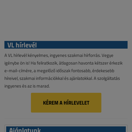
VL hírlevél
A VL hírlevél kényelmes, ingyenes szakmai hírforrás. Vegye
igénybe ön is! Ha feliratkozik, átlagosan havonta kétszer érkezik
e-mail-címére, a megelőző időszak fontosabb, érdekesebb
híreivel, szakmai információkkal és ajánlatokkal. A szolgáltatás
ingyenes és az is marad.
KÉREM A HÍRLEVELET
Ajánlatunk