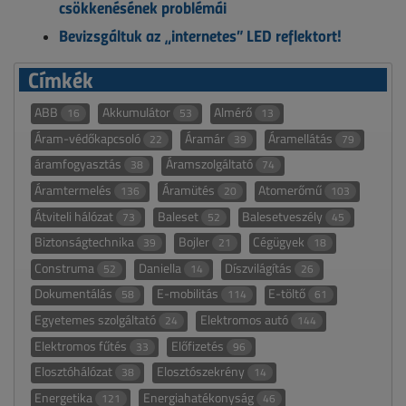
csökkenésének problémái
Bevizsgáltuk az „internetes” LED reflektort!
Címkék
ABB
Akkumulátor
Almérő
16
53
13
Áram-védőkapcsoló
Áramár
Áramellátás
22
39
79
áramfogyasztás
Áramszolgáltató
38
74
Áramtermelés
Áramütés
Atomerőmű
136
20
103
Átviteli hálózat
Baleset
Balesetveszély
73
52
45
Biztonságtechnika
Bojler
Cégügyek
39
21
18
Construma
Daniella
Díszvilágítás
52
14
26
Dokumentálás
E-mobilitás
E-töltő
58
114
61
Egyetemes szolgáltató
Elektromos autó
24
144
Elektromos fűtés
Előfizetés
33
96
Elosztóhálózat
Elosztószekrény
38
14
Energetika
Energiahatékonyság
121
46