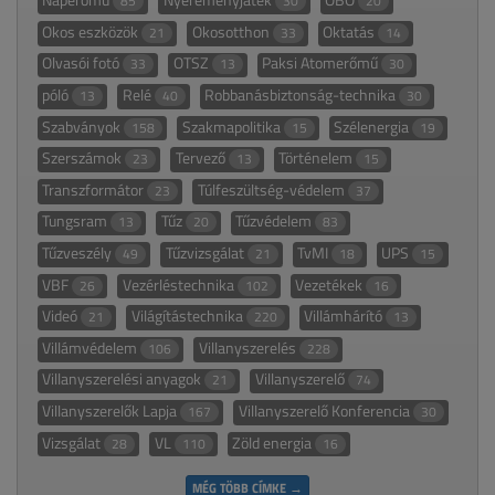
85
30
20
Okos eszközök
Okosotthon
Oktatás
21
33
14
Olvasói fotó
OTSZ
Paksi Atomerőmű
33
13
30
póló
Relé
Robbanásbiztonság-technika
13
40
30
Szabványok
Szakmapolitika
Szélenergia
158
15
19
Szerszámok
Tervező
Történelem
23
13
15
Transzformátor
Túlfeszültség-védelem
23
37
Tungsram
Tűz
Tűzvédelem
13
20
83
Tűzveszély
Tűzvizsgálat
TvMI
UPS
49
21
18
15
VBF
Vezérléstechnika
Vezetékek
26
102
16
Videó
Világítástechnika
Villámhárító
21
220
13
Villámvédelem
Villanyszerelés
106
228
Villanyszerelési anyagok
Villanyszerelő
21
74
Villanyszerelők Lapja
Villanyszerelő Konferencia
167
30
Vizsgálat
VL
Zöld energia
28
110
16
MÉG TÖBB CÍMKE →