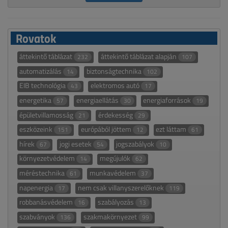
Rovatok
áttekintő táblázat
áttekintő táblázat alapján
232
107
automatizálás
biztonságtechnika
14
102
EIB technológia
elektromos autó
43
17
energetika
energiaellátás
energiaforrások
57
30
19
épületvillamosság
érdekesség
21
29
eszközeink
európából jöttem
ezt láttam
151
12
61
hírek
jogi esetek
jogszabályok
67
54
10
környezetvédelem
megújulók
14
62
méréstechnika
munkavédelem
61
37
napenergia
nem csak villanyszerelőknek
17
119
robbanásvédelem
szabályozás
16
13
szabványok
szakmakörnyezet
136
99