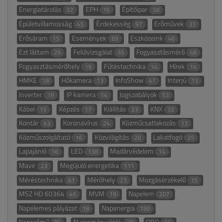
Energiatárolás
EPH
Építőipar
32
16
58
Épületvillamosság
Érdekesség
Erőművek
45
97
33
Erősáram
Események
Eszközeink
15
69
46
Ezt láttam
Felülvizsgálat
Fogyasztásmérő
26
35
48
Fogyasztásmérőhely
Fűtéstechnika
Hírek
19
14
14
HMKE
Hőkamera
InfoShow
Interjú
18
13
47
13
Inverter
IP kamera
Jogszabályok
19
14
53
Kábel
Képzés
Kiállítás
KNX
15
17
23
32
Kontár
Koronavírus
Közműcsatlakozás
43
24
13
Közműszolgáltató
Közvilágítás
Lakatfogó
16
26
25
Lapajánló
LED
Madárvédelem
16
138
14
Mavir
Megújuló energetika
23
111
Méréstechnika
Mérőhely
Mozgásérzékelő
61
23
15
MSZ HD 60364
MVM
Napelem
45
19
207
Napelemes pályázat
Napenergia
18
180
Naperőmű
Nyereményjáték
OBO