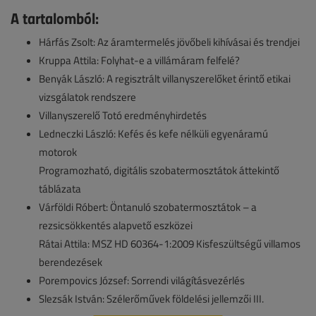
A tartalomból:
Hárfás Zsolt: Az áramtermelés jövőbeli kihívásai és trendjei
Kruppa Attila: Folyhat-e a villámáram felfelé?
Benyák László: A regisztrált villanyszerelőket érintő etikai
vizsgálatok rendszere
Villanyszerelő Totó eredményhirdetés
Ledneczki László: Kefés és kefe nélküli egyenáramú
motorok
Programozható, digitális szobatermosztátok áttekintő
táblázata
Várföldi Róbert: Öntanuló szobatermosztátok – a
rezsicsökkentés alapvető eszközei
Rátai Attila: MSZ HD 60364-1:2009 Kisfeszültségű villamos
berendezések
Porempovics József: Sorrendi világításvezérlés
Slezsák István: Szélerőművek földelési jellemzői III.