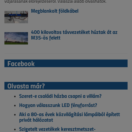
vízjárásának előrejelzéséről. Válaszai alább olvashatók.
Megblankolt földkábel
400 kilovoltos távvezetéket húztak át az
M35-ös felett
Facebook
Olvasta már?
Szeret-e családi házba csapni a villám?
Hogyan válasszunk LED fényforrást?
Aki a 80-as évek közvilágítási lámpáiból épített
privát hálózatot
Szigetelt vezetékek keresztmetszet-