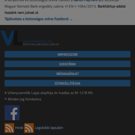
Magyar Nemzeti Bank engedély száma: H-EN-I-1064/2013.
Bankkártya-adatai
hozzánk nem jutnak el.
Tájékoztató a biztonságos online fizetésről →
IMPRESSZUM
SZERZŐINK
MÉDIAAJÁNLAT
SÜTIBEÁLLÍTÁSOK
A Villanyszerelők Lapja alapítója és kiadója az M-12/B Kft.
© Minden jog fenntartva.
Hírek
Legutóbbi lapszám