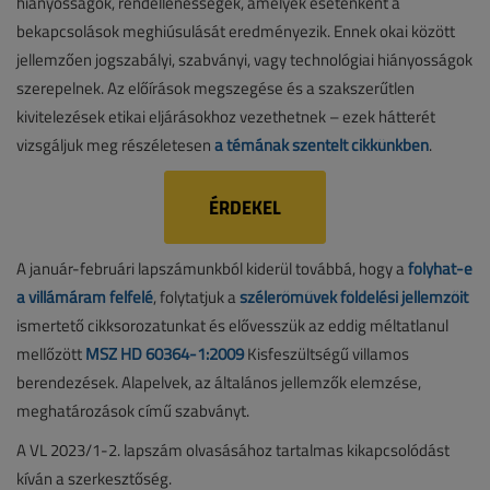
hiányosságok, rendellenességek, amelyek esetenként a
bekapcsolások meghiúsulását eredményezik. Ennek okai között
jellemzően jogszabályi, szabványi, vagy technológiai hiányosságok
szerepelnek. Az előírások megszegése és a szakszerűtlen
kivitelezések etikai eljárásokhoz vezethetnek – ezek hátterét
vizsgáljuk meg részéletesen
a témának szentelt cikkünkben
.
ÉRDEKEL
A január-februári lapszámunkból kiderül továbbá, hogy a
folyhat-e
a villámáram felfelé
, folytatjuk a
szélerőművek földelési jellemzőit
ismertető cikksorozatunkat és elővesszük az eddig méltatlanul
mellőzött
MSZ HD 60364-1:2009
Kisfeszültségű villamos
berendezések. Alapelvek, az általános jellemzők elemzése,
meghatározások című szabványt.
A VL 2023/1-2. lapszám olvasásához tartalmas kikapcsolódást
kíván a szerkesztőség.