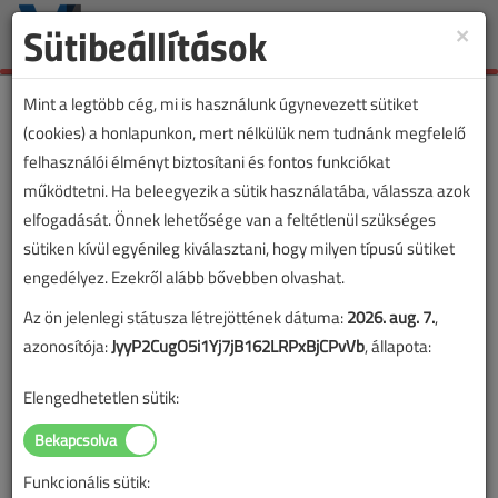
Sütibeállítások
×
Toggle
naviga
Mint a legtöbb cég, mi is használunk úgynevezett sütiket
(cookies) a honlapunkon, mert nélkülük nem tudnánk megfelelő
felhasználói élményt biztosítani és fontos funkciókat
működtetni. Ha beleegyezik a sütik használatába, válassza azok
elfogadását. Önnek lehetősége van a feltétlenül szükséges
sütiken kívül egyénileg kiválasztani, hogy milyen típusú sütiket
engedélyez. Ezekről alább bővebben olvashat.
Az ön jelenlegi státusza létrejöttének dátuma:
2026. aug. 7.
,
azonosítója:
JyyP2CugO5i1Yj7jB162LRPxBjCPvVb
, állapota:
Elengedhetetlen sütik:
Funkcionális sütik: