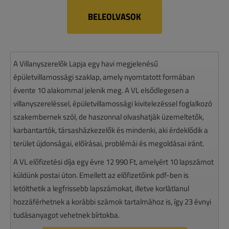
BELEOLVASOK
A Villanyszerelők Lapja egy havi megjelenésű
épületvillamossági szaklap, amely nyomtatott formában
évente 10 alakommal jelenik meg. A VL elsődlegesen a
villanyszereléssel, épületvillamossági kivitelezéssel foglalkozó
szakembernek szól, de haszonnal olvashatják üzemeltetők,
karbantartók, társasházkezelők és mindenki, aki érdeklődik a
terület újdonságai, előírásai, problémái és megoldásai iránt.
A VL előfizetési díja egy évre 12 990 Ft, amelyért 10 lapszámot
küldünk postai úton. Emellett az előfizetőink pdf-ben is
letölthetik a legfrissebb lapszámokat, illetve korlátlanul
hozzáférhetnek a korábbi számok tartalmához is, így 23 évnyi
tudásanyagot vehetnek bírtokba.