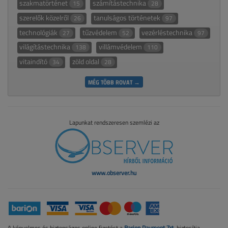
szakmatörténet
számítástechnika
15
28
szerelők közelről
tanulságos történetek
26
97
technológiák
tűzvédelem
vezérléstechnika
27
52
97
világítástechnika
villámvédelem
138
110
vitaindító
zöld oldal
34
28
MÉG TÖBB ROVAT →
Lapunkat rendszeresen szemlézi az
www.observer.hu
A kényelmes és biztonságos online fizetést a
Barion Payment Zrt.
biztosítja.