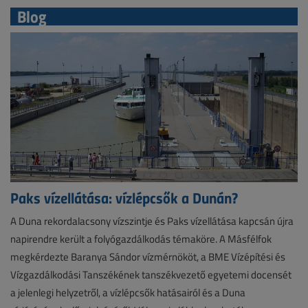
Blog
Paks vízellátása: vízlépcsők a Dunán?
A Duna rekordalacsony vízszintje és Paks vízellátása kapcsán újra
napirendre került a folyógazdálkodás témaköre. A Másfélfok
megkérdezte Baranya Sándor vízmérnököt, a BME Vízépítési és
Vízgazdálkodási Tanszékének tanszékvezető egyetemi docensét
a jelenlegi helyzetről, a vízlépcsők hatásairól és a Duna