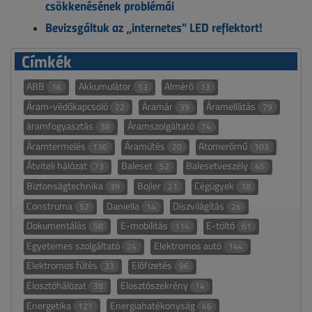
csökkenésének problémái
Bevizsgáltuk az „internetes” LED reflektort!
Címkék
ABB
Akkumulátor
Almérő
16
53
13
Áram-védőkapcsoló
Áramár
Áramellátás
22
39
79
áramfogyasztás
Áramszolgáltató
38
74
Áramtermelés
Áramütés
Atomerőmű
136
20
103
Átviteli hálózat
Baleset
Balesetveszély
73
52
45
Biztonságtechnika
Bojler
Cégügyek
39
21
18
Construma
Daniella
Díszvilágítás
52
14
26
Dokumentálás
E-mobilitás
E-töltő
58
114
61
Egyetemes szolgáltató
Elektromos autó
24
144
Elektromos fűtés
Előfizetés
33
96
Elosztóhálózat
Elosztószekrény
38
14
Energetika
Energiahatékonyság
121
46