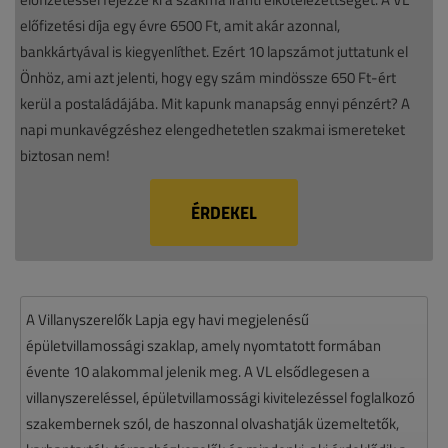
előfizetési díja egy évre 6500 Ft, amit akár azonnal,
bankkártyával is kiegyenlíthet. Ezért 10 lapszámot juttatunk el
Önhöz, ami azt jelenti, hogy egy szám mindössze 650 Ft-ért
kerül a postaládájába. Mit kapunk manapság ennyi pénzért? A
napi munkavégzéshez elengedhetetlen szakmai ismereteket
biztosan nem!
ÉRDEKEL
A Villanyszerelők Lapja egy havi megjelenésű
épületvillamossági szaklap, amely nyomtatott formában
évente 10 alakommal jelenik meg. A VL elsődlegesen a
villanyszereléssel, épületvillamossági kivitelezéssel foglalkozó
szakembernek szól, de haszonnal olvashatják üzemeltetők,