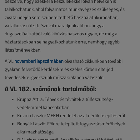
beszélve, hogy ezekkel a készülékekkel olyan helyeken is
találkozhatunk, ahol folyamatos munkavégzés szükséges, és
zivatar idején sem szüneteltethető használatuk: irodában,
vállalkozásnál stb. Szóval maradjunk abban, hogy a
dugaszolóaljzatból való kihúzás hasznos ugyan, de még a
háztartásokban se hagyatkozhatunk erre, nemhogy egyéb
létesítményekben.
A VL
novemberi lapszámában
olvasható cikkünkben további
gyakran felvetődő kérdésekre és széles körben elterjed
tévedésekre igyekszünk műszaki alapon válaszolni.
A VL 182. számának tartalmából:
Kruppa Attila: Tények és tévhitek a túlfeszültség-
védelemmel kapcsolatban
Kozma László: MEKH rendelet az almérők telepítéséről
Benyák László: Földre telepített fogyasztásmérőhelyek
alkalmazhatósága
DIN-sínre szerelhető lépcsőházi automaták áttekintő