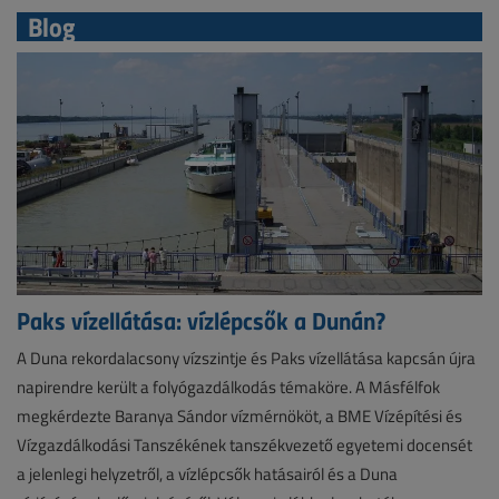
Blog
Paks vízellátása: vízlépcsők a Dunán?
A Duna rekordalacsony vízszintje és Paks vízellátása kapcsán újra
napirendre került a folyógazdálkodás témaköre. A Másfélfok
megkérdezte Baranya Sándor vízmérnököt, a BME Vízépítési és
Vízgazdálkodási Tanszékének tanszékvezető egyetemi docensét
a jelenlegi helyzetről, a vízlépcsők hatásairól és a Duna