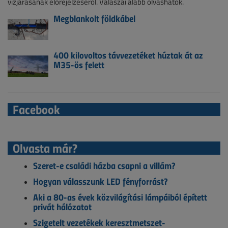
vízjárásának előrejelzéséről. Válaszai alább olvashatók.
Megblankolt földkábel
400 kilovoltos távvezetéket húztak át az
M35-ös felett
Facebook
Olvasta már?
Szeret-e családi házba csapni a villám?
Hogyan válasszunk LED fényforrást?
Aki a 80-as évek közvilágítási lámpáiból épített
privát hálózatot
Szigetelt vezetékek keresztmetszet-