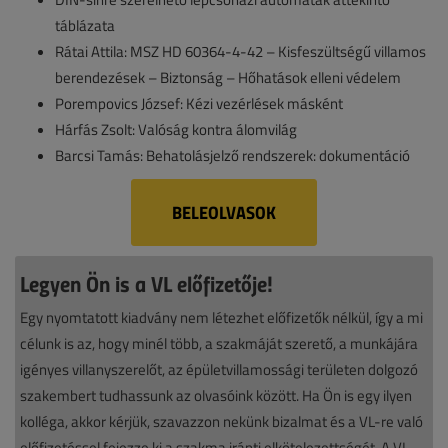
táblázata
Rátai Attila: MSZ HD 60364-4-42 – Kisfeszültségű villamos
berendezések – Biztonság – Hőhatások elleni védelem
Porempovics József: Kézi vezérlések másként
Hárfás Zsolt: Valóság kontra álomvilág
Barcsi Tamás: Behatolásjelző rendszerek: dokumentáció
BELEOLVASOK
Legyen Ön is a VL előfizetője!
Egy nyomtatott kiadvány nem létezhet előfizetők nélkül, így a mi
célunk is az, hogy minél több, a szakmáját szerető, a munkájára
igényes villanyszerelőt, az épületvillamossági területen dolgozó
szakembert tudhassunk az olvasóink között. Ha Ön is egy ilyen
kolléga, akkor kérjük, szavazzon nekünk bizalmat és a VL-re való
előfizetéssel fejezze ki a szakma iránti elkötelezettségét. A VL