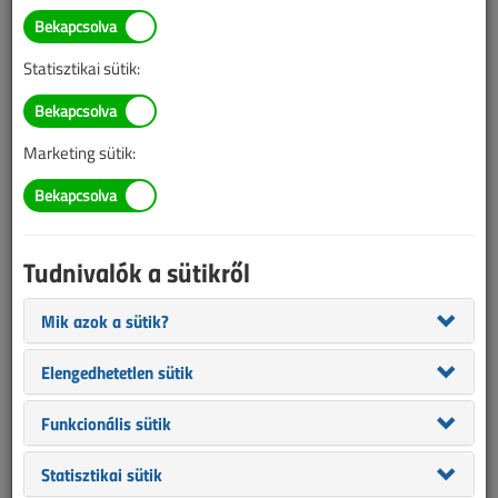
Villámvédelemmel
kapcsolatos tévhitek
Statisztikai sütik:
2020. november 24. |
VL online |
3609 |
Marketing sütik:
Az alábbi tartalom archív, 6 éve frissült utoljára. A cikkben szereplő
információk mára aktualitásukat veszíthették, valamint a tartalom
helyenként hiányos lehet (képek, táblázatok stb.).
Tudnivalók a sütikről
Mik azok a sütik?
Elengedhetetlen sütik
Funkcionális sütik
Statisztikai sütik