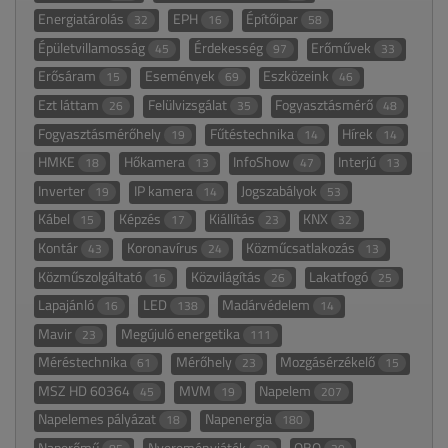
Energiatárolás
EPH
Építőipar
32
16
58
Épületvillamosság
Érdekesség
Erőművek
45
97
33
Erősáram
Események
Eszközeink
15
69
46
Ezt láttam
Felülvizsgálat
Fogyasztásmérő
26
35
48
Fogyasztásmérőhely
Fűtéstechnika
Hírek
19
14
14
HMKE
Hőkamera
InfoShow
Interjú
18
13
47
13
Inverter
IP kamera
Jogszabályok
19
14
53
Kábel
Képzés
Kiállítás
KNX
15
17
23
32
Kontár
Koronavírus
Közműcsatlakozás
43
24
13
Közműszolgáltató
Közvilágítás
Lakatfogó
16
26
25
Lapajánló
LED
Madárvédelem
16
138
14
Mavir
Megújuló energetika
23
111
Méréstechnika
Mérőhely
Mozgásérzékelő
61
23
15
MSZ HD 60364
MVM
Napelem
45
19
207
Napelemes pályázat
Napenergia
18
180
Naperőmű
Nyereményjáték
OBO