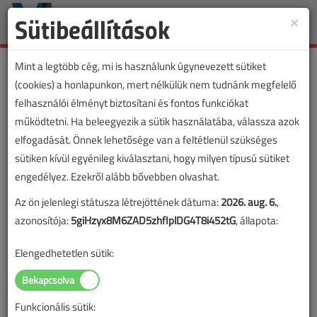
Sütibeállítások
×
Toggle
naviga
Mint a legtöbb cég, mi is használunk úgynevezett sütiket
(cookies) a honlapunkon, mert nélkülük nem tudnánk megfelelő
felhasználói élményt biztosítani és fontos funkciókat
működtetni. Ha beleegyezik a sütik használatába, válassza azok
elfogadását. Önnek lehetősége van a feltétlenül szükséges
sütiken kívül egyénileg kiválasztani, hogy milyen típusú sütiket
engedélyez. Ezekről alább bővebben olvashat.
Az ön jelenlegi státusza létrejöttének dátuma:
2026. aug. 6.
,
azonosítója:
5giHzyx8M6ZAD5zhfIplDG4T8i452tG
, állapota:
Elengedhetetlen sütik:
Funkcionális sütik: