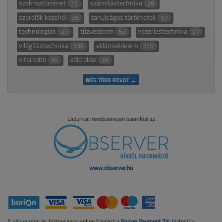
szakmatörténet
számítástechnika
15
28
szerelők közelről
tanulságos történetek
26
97
technológiák
tűzvédelem
vezérléstechnika
27
52
97
világítástechnika
villámvédelem
138
110
vitaindító
zöld oldal
34
28
MÉG TÖBB ROVAT →
Lapunkat rendszeresen szemlézi az
www.observer.hu
A kényelmes és biztonságos online fizetést a
Barion Payment Zrt.
biztosítja.