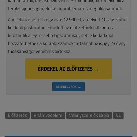
karbantartók, társasházkezelők és mindenki, aki érdeklődik a
terület újdonságai, előírásai, problémái és megoldásai iránt.
A VL előfizetési díja egy évre 12 990 Ft, amelyért 10 lapszámot
küldünk postai úton. Emellett az előfizetőink pdf-ben is
letölthetik a legfrissebb lapszámokat, illetve korlátlanul
hozzáférhetnek a korábbi számok tartalmához is, így 23 évnyi
tudásanyagot vehetnek bírtokba.
ÉRDEKEL AZ ELŐFIZETÉS →
BELEOLVASOK →
Előfizetés
Villámvédelem
Villanyszerelők Lapja
VL