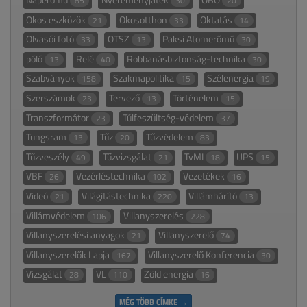
85
30
20
Okos eszközök
Okosotthon
Oktatás
21
33
14
Olvasói fotó
OTSZ
Paksi Atomerőmű
33
13
30
póló
Relé
Robbanásbiztonság-technika
13
40
30
Szabványok
Szakmapolitika
Szélenergia
158
15
19
Szerszámok
Tervező
Történelem
23
13
15
Transzformátor
Túlfeszültség-védelem
23
37
Tungsram
Tűz
Tűzvédelem
13
20
83
Tűzveszély
Tűzvizsgálat
TvMI
UPS
49
21
18
15
VBF
Vezérléstechnika
Vezetékek
26
102
16
Videó
Világítástechnika
Villámhárító
21
220
13
Villámvédelem
Villanyszerelés
106
228
Villanyszerelési anyagok
Villanyszerelő
21
74
Villanyszerelők Lapja
Villanyszerelő Konferencia
167
30
Vizsgálat
VL
Zöld energia
28
110
16
MÉG TÖBB CÍMKE →