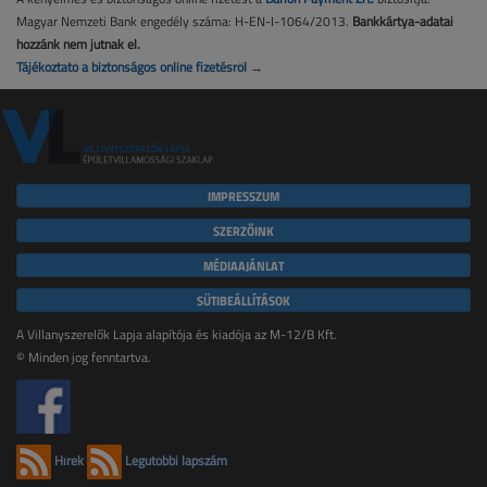
Magyar Nemzeti Bank engedély száma: H-EN-I-1064/2013.
Bankkártya-adatai
hozzánk nem jutnak el.
Tájékoztató a biztonságos online fizetésről →
IMPRESSZUM
SZERZŐINK
MÉDIAAJÁNLAT
SÜTIBEÁLLÍTÁSOK
A Villanyszerelők Lapja alapítója és kiadója az M-12/B Kft.
© Minden jog fenntartva.
Hírek
Legutóbbi lapszám