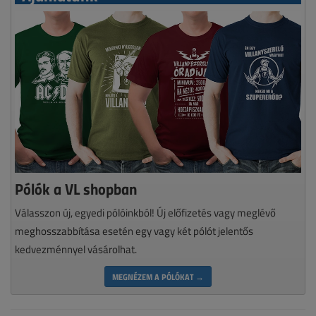
Pólók a VL shopban
Válasszon új, egyedi pólóinkból! Új előfizetés vagy meglévő
meghosszabbítása esetén egy vagy két pólót jelentős
kedvezménnyel vásárolhat.
MEGNÉZEM A PÓLÓKAT →