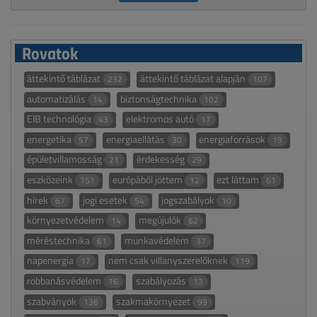
Rovatok
áttekintő táblázat
áttekintő táblázat alapján
232
107
automatizálás
biztonságtechnika
14
102
EIB technológia
elektromos autó
43
17
energetika
energiaellátás
energiaforrások
57
30
19
épületvillamosság
érdekesség
21
29
eszközeink
európából jöttem
ezt láttam
151
12
61
hírek
jogi esetek
jogszabályok
67
54
10
környezetvédelem
megújulók
14
62
méréstechnika
munkavédelem
61
37
napenergia
nem csak villanyszerelőknek
17
119
robbanásvédelem
szabályozás
16
13
szabványok
szakmakörnyezet
136
99