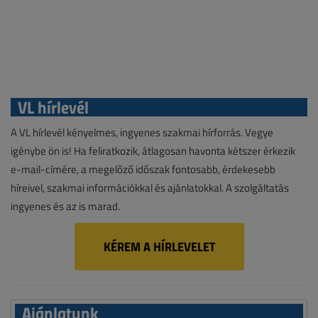
VL hírlevél
A VL hírlevél kényelmes, ingyenes szakmai hírforrás. Vegye
igénybe ön is! Ha feliratkozik, átlagosan havonta kétszer érkezik
e-mail-címére, a megelőző időszak fontosabb, érdekesebb
híreivel, szakmai információkkal és ajánlatokkal. A szolgáltatás
ingyenes és az is marad.
KÉREM A HÍRLEVELET
Ajánlatunk