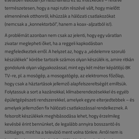
természetesen, hogy a napi rutin részévé vált, hogy mielőtt
elmennének otthonról, kihúzzák a hálózati csatlakozókat
(nemcsak a „konnektorból”, hanem a koax-aljzatból is!).
A problémát azonban nem csak az jelenti, hogy egy váratlan
zivatar meglepheti őket, ha a reggeli kapkodásban
megfeledkeztek erről. A helyzet az, hogy a „védelemre szoruló
készülékek” körébe tartozik számos olyan készülék is, amire ritkán
gondolunk olyan vágyakozással, mint egy két méter képátlójú 8K
TV-re, pl. a mosógép, a mosogatógép, az elektromos főzőlap,
hogy csak a háztartások jellemző alapfelszereltségét említsük.
Folytassuk a sort a kazánokkal, klímaberendezésekkel és egyéb
épületgépészeti rendszerekkel, amelyek egyre elterjedtebbek – és
amelyek jellemzően fix hálózati csatlakozással rendelkeznek. A
felsorolt készülékek meghibásodása lehet, hogy érzelmileg
kevésbé érint bennünket, de legalább annyira bosszantó és
költséges, mint ha a televízió ment volna tönkre. Arról nem is