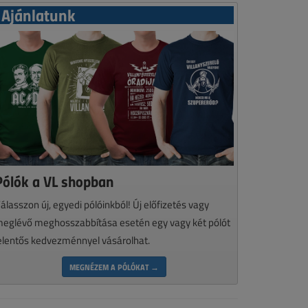
Ajánlatunk
Pólók a VL shopban
álasszon új, egyedi pólóinkból! Új előfizetés vagy
eglévő meghosszabbítása esetén egy vagy két pólót
elentős kedvezménnyel vásárolhat.
MEGNÉZEM A PÓLÓKAT →