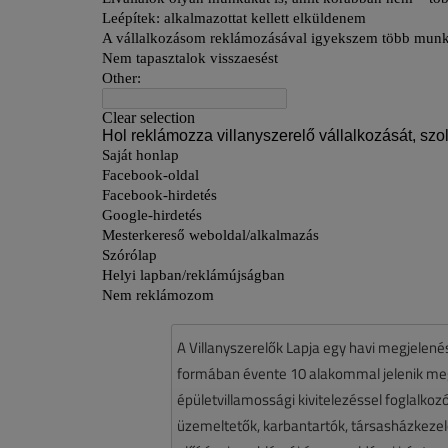
A Villanyszerelők Lapja egy havi megjelen
formában évente 10 alakommal jelenik meg.
épületvillamossági kivitelezéssel foglalko
üzemeltetők, karbantartók, társasházkezelő