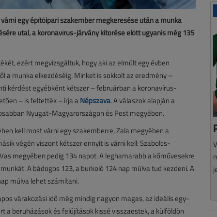
 várni egy építőipari szakember megkeresése után a munka
sére utal, a koronavírus-járvány kitörése előtt ugyanis még 135
ékét, ezért megvizsgáltuk, hogy aki az elmúlt egy évben
ől a munka elkezdéséig. Minket is sokkolt az eredmény –
nti kérdést egyébként kétszer – februárban a koronavírus-
tően – is feltették – írja a
Népszava
. A válaszok alapján a
nyosabban Nyugat-Magyarországon és Pest megyében.
ben kell most várni egy szakemberre, Zala megyében a
ik végén viszont kétszer ennyit is várni kell: Szabolcs-
V
Vas megyében pedig 134 napot. A leghamarabb a kőművesekre
m
a munkát. A bádogos 123, a burkoló 124 nap múlva tud kezdeni. A
j
nap múlva lehet számítani.
apos várakozási idő még mindig nagyon magas, az ideális egy-
 a beruházások és felújítások kissé visszaestek, a külföldön