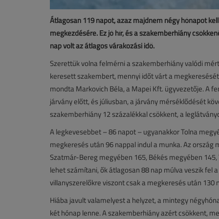
Átlagosan 119 napot, azaz majdnem négy hónapot kell
megkezdésére. Ez jó hír, és a szakemberhiány csökkené
nap volt az átlagos várakozási idő.
Szerettük volna felmérni a szakemberhiány valódi mért
keresett szakembert, mennyi időt várt a megkeresését
mondta Markovich Béla, a Mapei Kft. ügyvezetője. A fe
járvány előtt, és júliusban, a járvány mérséklődését köve
szakemberhiány 12 százalékkal csökkent, a leglátvá
A legkevesebbet – 86 napot – ugyanakkor Tolna megyé
megkeresés után 96 nappal indul a munka. Az ország más
Szatmár-Bereg megyében 165, Békés megyében 145, 
lehet számítani, ők átlagosan 88 nap múlva veszik fel 
villanyszerelőkre viszont csak a megkeresés után 130 
Hiába javult valamelyest a helyzet, a mintegy négyhón
két hónap lenne. A szakemberhiány azért csökkent, mert