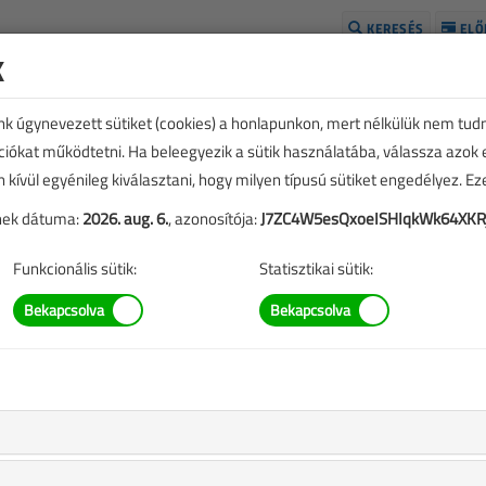
KERESÉS
ELŐ
k
H
unk úgynevezett sütiket (cookies) a honlapunkon, mert nélkülük nem tud
kciókat működtetni. Ha beleegyezik a sütik használatába, válassza azok
n kívül egyénileg kiválasztani, hogy milyen típusú sütiket engedélyez. E
tének dátuma:
2026. aug. 6.
, azonosítója:
J7ZC4W5esQxoeISHIqkWk64XK
Funkcionális sütik:
Statisztikai sütik:
 egy villanyszerelőre