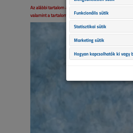
Az alábbi tartalom archív, 6 éve frissült utoljára. A ci
Funkcionális sütik
valamint a tartalom helyenként hiányos lehet (képek, tá
Statisztikai sütik
Marketing sütik
Hogyan kapcsolhatók ki vagy b