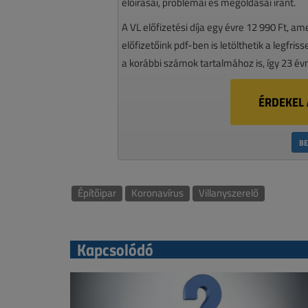
előírásai, problémái és megoldásai iránt.
A VL előfizetési díja egy évre 12 990 Ft, a
előfizetőink pdf-ben is letölthetik a legfri
a korábbi számok tartalmához is, így 23 év
ÉRDEKEL 
BE
Építőipar
Koronavírus
Villanyszerelő
Kapcsolódó