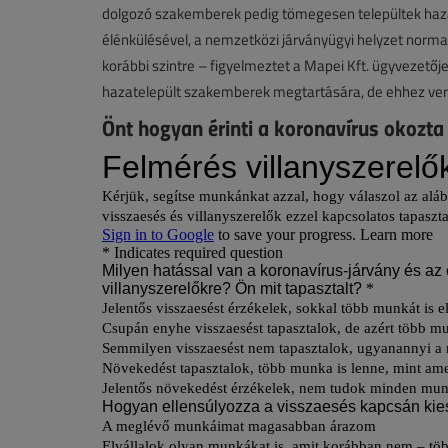
dolgozó szakemberek pedig tömegesen települtek haza
élénkülésével, a nemzetközi járványügyi helyzet norm
korábbi szintre – figyelmeztet a Mapei Kft. ügyvezetője.
hazatelepült szakemberek megtartására, de ehhez verse
Önt hogyan érinti a koronavírus okozta 