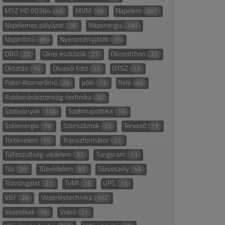
MSZ HD 60364
MVM
Napelem
45
19
207
Napelemes pályázat
Napenergia
18
180
Naperőmű
Nyereményjáték
85
30
OBO
Okos eszközök
Okosotthon
20
21
33
Oktatás
Olvasói fotó
OTSZ
14
33
13
Paksi Atomerőmű
póló
Relé
29
13
40
Robbanásbiztonság-technika
30
Szabványok
Szakmapolitika
158
15
Szélenergia
Szerszámok
Tervező
19
23
13
Történelem
Transzformátor
15
22
Túlfeszültség-védelem
Tungsram
37
13
Tűz
Tűzvédelem
Tűzveszély
20
83
49
Tűzvizsgálat
TvMI
UPS
21
18
15
VBF
Vezérléstechnika
26
102
Vezetékek
Videó
16
21