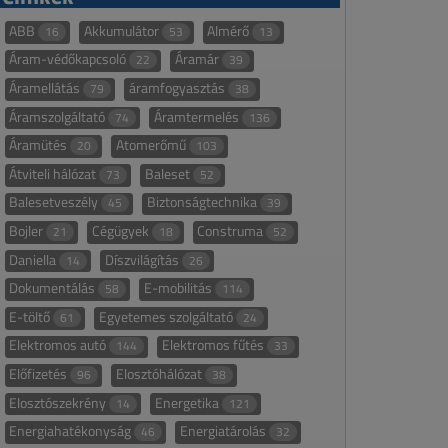
ABB
Akkumulátor
Almérő
16
53
13
Áram-védőkapcsoló
Áramár
22
39
Áramellátás
áramfogyasztás
79
38
Áramszolgáltató
Áramtermelés
74
136
Áramütés
Atomerőmű
20
103
Átviteli hálózat
Baleset
73
52
Balesetveszély
Biztonságtechnika
45
39
Bojler
Cégügyek
Construma
21
18
52
Daniella
Díszvilágítás
14
26
Dokumentálás
E-mobilitás
58
114
E-töltő
Egyetemes szolgáltató
61
24
Elektromos autó
Elektromos fűtés
144
33
Előfizetés
Elosztóhálózat
96
38
Elosztószekrény
Energetika
14
121
Energiahatékonyság
Energiatárolás
46
32