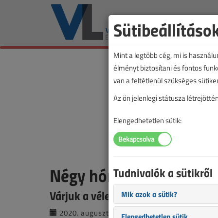
Sütibeállításo
Mint a legtöbb cég, mi is használ
élményt biztosítani és fontos fun
van a feltétlenül szükséges sütike
Az ön jelenlegi státusza létrejöt
Elengedhetetlen sütik:
Négy hónapig kell várni
Tudnivalók a sütikről
Várjuk a véleményét!
Mik azok a sütik?
2020. augusztus 27. |
VL online |
5005 |
Elengedhetetlen sütik