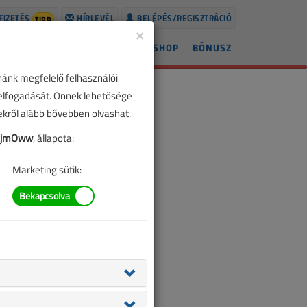
FIZETÉS
HÍRLEVÉL
BELÉPÉS/REGISZTRÁCIÓ
TIPP
×
ÍREK
LAPSZÁMOK
BLOG
SHOP
BÓNUSZ
nánk megfelelő felhasználói
 elfogadását. Önnek lehetősége
zekről alább bővebben olvashat.
RjmOww
, állapota:
Marketing sütik: