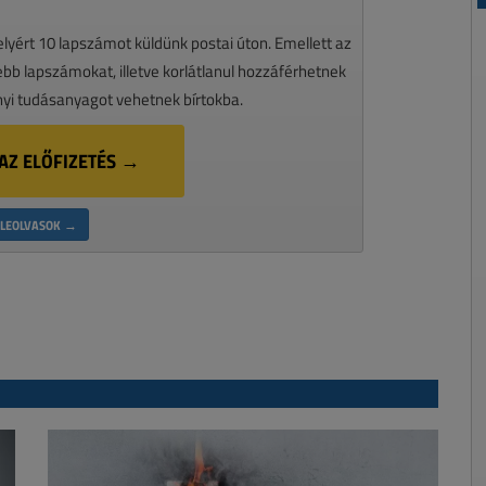
melyért 10 lapszámot küldünk postai úton. Emellett az
ssebb lapszámokat, illetve korlátlanul hozzáférhetnek
nyi tudásanyagot vehetnek bírtokba.
AZ ELŐFIZETÉS →
LEOLVASOK →