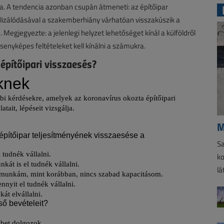
. A tendencia azonban csupán átmeneti: az építőipar
alizálódásával a szakemberhiány várhatóan visszakúszik a
 Megjegyezte: a jelenlegi helyzet lehetőséget kínál a külföldről
nyképes feltételeket kell kínálni a számukra.
építőipari visszaesés?
M
Sa
ko
lá