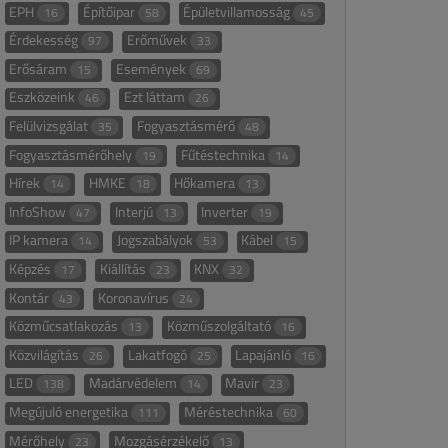
EPH
Építőipar
Épületvillamosság
16
58
45
Érdekesség
Erőművek
97
33
Erősáram
Események
15
69
Eszközeink
Ezt láttam
46
26
Felülvizsgálat
Fogyasztásmérő
35
48
Fogyasztásmérőhely
Fűtéstechnika
19
14
Hírek
HMKE
Hőkamera
14
18
13
InfoShow
Interjú
Inverter
47
13
19
IP kamera
Jogszabályok
Kábel
14
53
15
Képzés
Kiállítás
KNX
17
23
32
Kontár
Koronavírus
43
24
Közműcsatlakozás
Közműszolgáltató
13
16
Közvilágítás
Lakatfogó
Lapajánló
26
25
16
LED
Madárvédelem
Mavir
138
14
23
Megújuló energetika
Méréstechnika
111
60
Mérőhely
Mozgásérzékelő
23
13