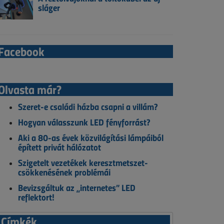
sláger
Facebook
Olvasta már?
Szeret-e családi házba csapni a villám?
Hogyan válasszunk LED fényforrást?
Aki a 80-as évek közvilágítási lámpáiból
épített privát hálózatot
Szigetelt vezetékek keresztmetszet-
csökkenésének problémái
Bevizsgáltuk az „internetes” LED
reflektort!
Címkék