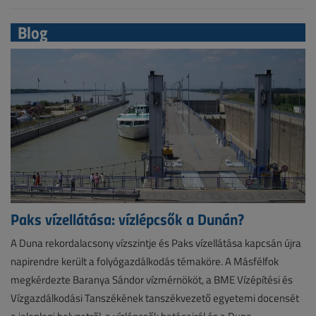
Blog
Paks vízellátása: vízlépcsők a Dunán?
A Duna rekordalacsony vízszintje és Paks vízellátása kapcsán újra
napirendre került a folyógazdálkodás témaköre. A Másfélfok
megkérdezte Baranya Sándor vízmérnököt, a BME Vízépítési és
Vízgazdálkodási Tanszékének tanszékvezető egyetemi docensét