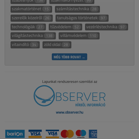
136
99
szakmatörténet
számítástechnika
15
28
szerelők közelről
tanulságos történetek
26
97
technológiák
tűzvédelem
vezérléstechnika
27
52
97
világítástechnika
villámvédelem
138
110
vitaindító
zöld oldal
34
28
MÉG TÖBB ROVAT →
Lapunkat rendszeresen szemlézi az
www.observer.hu