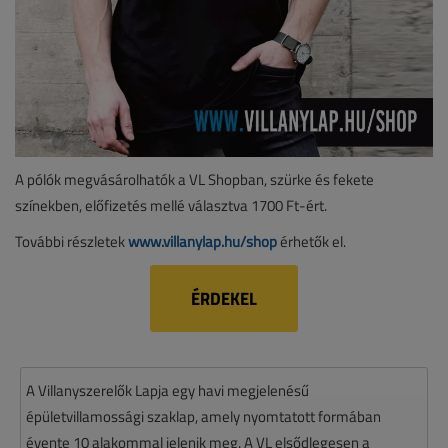
A pólók megvásárolhatók a VL Shopban, szürke és fekete
színekben, előfizetés mellé választva 1700 Ft-ért.
További részletek
www.villanylap.hu/shop
érhetők el.
ÉRDEKEL
A Villanyszerelők Lapja egy havi megjelenésű
épületvillamossági szaklap, amely nyomtatott formában
évente 10 alakommal jelenik meg. A VL elsődlegesen a