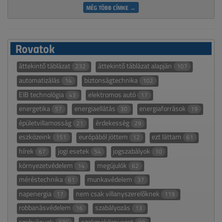
MÉG TÖBB CÍMKE →
Rovatok
áttekintő táblázat
áttekintő táblázat alapján
232
107
automatizálás
biztonságtechnika
14
102
EIB technológia
elektromos autó
43
17
energetika
energiaellátás
energiaforrások
57
30
19
épületvillamosság
érdekesség
21
29
eszközeink
európából jöttem
ezt láttam
151
12
61
hírek
jogi esetek
jogszabályok
67
54
10
környezetvédelem
megújulók
14
62
méréstechnika
munkavédelem
61
37
napenergia
nem csak villanyszerelőknek
17
119
robbanásvédelem
szabályozás
16
13
szabványok
szakmakörnyezet