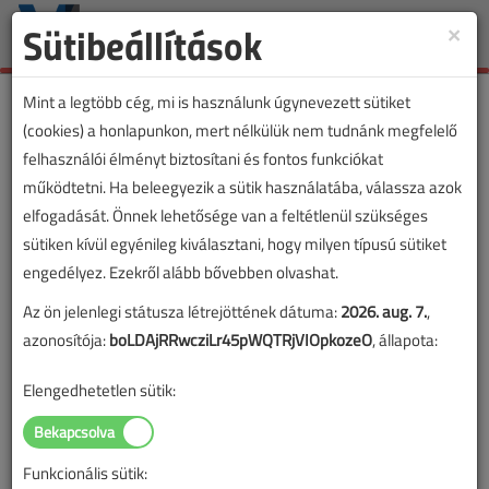
Sütibeállítások
×
Toggle
naviga
Mint a legtöbb cég, mi is használunk úgynevezett sütiket
(cookies) a honlapunkon, mert nélkülük nem tudnánk megfelelő
felhasználói élményt biztosítani és fontos funkciókat
működtetni. Ha beleegyezik a sütik használatába, válassza azok
elfogadását. Önnek lehetősége van a feltétlenül szükséges
sütiken kívül egyénileg kiválasztani, hogy milyen típusú sütiket
engedélyez. Ezekről alább bővebben olvashat.
Az ön jelenlegi státusza létrejöttének dátuma:
2026. aug. 7.
,
azonosítója:
boLDAjRRwcziLr45pWQTRjVIOpkozeO
, állapota:
Elengedhetetlen sütik:
Funkcionális sütik: