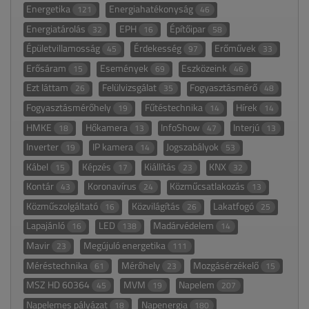
Energetika
Energiahatékonyság
121
46
Energiatárolás
EPH
Építőipar
32
16
58
Épületvillamosság
Érdekesség
Erőművek
45
97
33
Erősáram
Események
Eszközeink
15
69
46
Ezt láttam
Felülvizsgálat
Fogyasztásmérő
26
35
48
Fogyasztásmérőhely
Fűtéstechnika
Hírek
19
14
14
HMKE
Hőkamera
InfoShow
Interjú
18
13
47
13
Inverter
IP kamera
Jogszabályok
19
14
53
Kábel
Képzés
Kiállítás
KNX
15
17
23
32
Kontár
Koronavírus
Közműcsatlakozás
43
24
13
Közműszolgáltató
Közvilágítás
Lakatfogó
16
26
25
Lapajánló
LED
Madárvédelem
16
138
14
Mavir
Megújuló energetika
23
111
Méréstechnika
Mérőhely
Mozgásérzékelő
61
23
15
MSZ HD 60364
MVM
Napelem
45
19
207
Napelemes pályázat
Napenergia
18
180