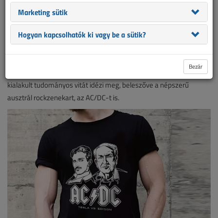
Marketing sütik
Az egyik dizájn az építőipari kivitelezésekkel foglalkozó
szakemberek szélesebb körét szólítja meg felidézve, hogy egy
Hogyan kapcsolhatók ki vagy be a sütik?
igazi mesterembernek már az óvodában is ütvefúró volt a jele.
A másik új pólómintánk az Áramok Háborúját, azaz az egyenáram
Bezár
és a váltakozó áram használata kapcsán, Tesla és Edison között
kialakult tudományos vitát idézi meg, beleszőve a népszerű
ausztrál rockzenekart, az AC/DC-t is.