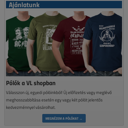
Ajánlatunk
Pólók a VL shopban
Válasszon új, egyedi pólóinkból! Új előfizetés vagy meglévő
meghosszabbítása esetén egy vagy két pólót jelentős
kedvezménnyel vásárolhat.
MEGNÉZEM A PÓLÓKAT →