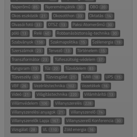
Naperőmű
Nyereményjáték
OBO
85
30
20
Okos eszközök
Okosotthon
Oktatás
21
33
14
Olvasói fotó
OTSZ
Paksi Atomerőmű
33
13
30
póló
Relé
Robbanásbiztonság-technika
13
40
30
Szabványok
Szakmapolitika
Szélenergia
158
15
19
Szerszámok
Tervező
Történelem
23
13
15
Transzformátor
Túlfeszültség-védelem
23
37
Tungsram
Tűz
Tűzvédelem
13
20
83
Tűzveszély
Tűzvizsgálat
TvMI
UPS
49
21
18
15
VBF
Vezérléstechnika
Vezetékek
26
102
16
Videó
Világítástechnika
Villámhárító
21
220
13
Villámvédelem
Villanyszerelés
106
228
Villanyszerelési anyagok
Villanyszerelő
21
74
Villanyszerelők Lapja
Villanyszerelő Konferencia
167
30
Vizsgálat
VL
Zöld energia
28
110
16