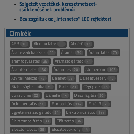
Szigetelt vezetékek keresztmetszet-
csökkenésének problémái
Bevizsgáltuk az „internetes” LED reflektort!
Címkék
ABB
Akkumulátor
Almérő
16
53
13
Áram-védőkapcsoló
Áramár
Áramellátás
22
39
79
áramfogyasztás
Áramszolgáltató
38
74
Áramtermelés
Áramütés
Atomerőmű
136
20
103
Átviteli hálózat
Baleset
Balesetveszély
73
52
45
Biztonságtechnika
Bojler
Cégügyek
39
21
18
Construma
Daniella
Díszvilágítás
52
14
26
Dokumentálás
E-mobilitás
E-töltő
58
114
61
Egyetemes szolgáltató
Elektromos autó
24
144
Elektromos fűtés
Előfizetés
33
96
Elosztóhálózat
Elosztószekrény
38
14