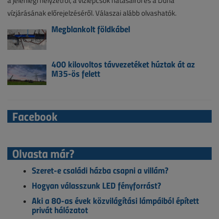
a jelenlegi helyzetről, a vízlépcsők hatásairól és a Duna
vízjárásának előrejelzéséről. Válaszai alább olvashatók.
Megblankolt földkábel
400 kilovoltos távvezetéket húztak át az
M35-ös felett
Facebook
Olvasta már?
Szeret-e családi házba csapni a villám?
Hogyan válasszunk LED fényforrást?
Aki a 80-as évek közvilágítási lámpáiból épített
privát hálózatot