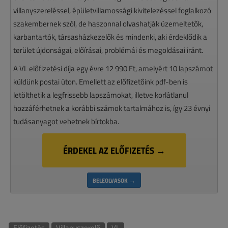
villanyszereléssel, épületvillamossági kivitelezéssel foglalkozó
szakembernek szól, de haszonnal olvashatják üzemeltetők,
karbantartók, társasházkezelők és mindenki, aki érdeklődik a
terület újdonságai, előírásai, problémái és megoldásai iránt.
A VL előfizetési díja egy évre 12 990 Ft, amelyért 10 lapszámot
küldünk postai úton. Emellett az előfizetőink pdf-ben is
letölthetik a legfrissebb lapszámokat, illetve korlátlanul
hozzáférhetnek a korábbi számok tartalmához is, így 23 évnyi
tudásanyagot vehetnek bírtokba.
ÉRDEKEL AZ ELŐFIZETÉS →
BELEOLVASOK →
Előfizetés
Villanyszerelő
VL