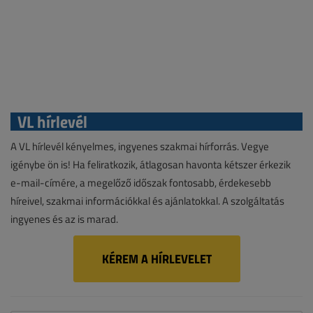
VL hírlevél
A VL hírlevél kényelmes, ingyenes szakmai hírforrás. Vegye
igénybe ön is! Ha feliratkozik, átlagosan havonta kétszer érkezik
e-mail-címére, a megelőző időszak fontosabb, érdekesebb
híreivel, szakmai információkkal és ajánlatokkal. A szolgáltatás
ingyenes és az is marad.
KÉREM A HÍRLEVELET