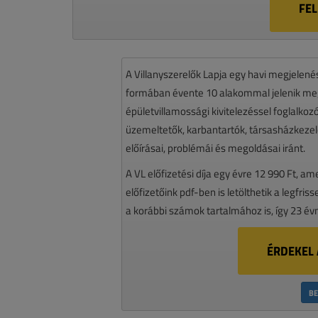
FE
A Villanyszerelők Lapja egy havi megjelen
formában évente 10 alakommal jelenik meg.
épületvillamossági kivitelezéssel foglalko
üzemeltetők, karbantartók, társasházkezelő
előírásai, problémái és megoldásai iránt.
A VL előfizetési díja egy évre 12 990 Ft, a
előfizetőink pdf-ben is letölthetik a legfri
a korábbi számok tartalmához is, így 23 év
ÉRDEKEL 
BE