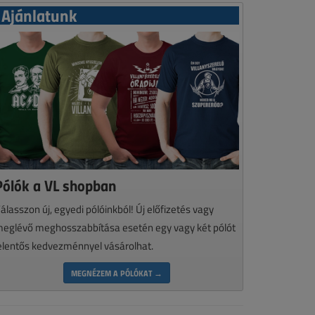
Ajánlatunk
Pólók a VL shopban
álasszon új, egyedi pólóinkból! Új előfizetés vagy
eglévő meghosszabbítása esetén egy vagy két pólót
elentős kedvezménnyel vásárolhat.
MEGNÉZEM A PÓLÓKAT →