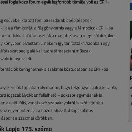
sel foglalkozó fórum egyik legforróbb témája volt az EPH-
ag csövébe iktatott fém passzdarab beépítésének
i, de a fémkorlát, a függönykarnis vagy a fémpolcok EPH-ba
ámos indokkal alátámasztják a magabiztosan megszólalók, ilyen
gy könyvben olvastam”, „nekem így tanították”. Azonban egy
lításokat pedig alá kell tudni támasztani műszaki
aki irányelvvel).
információk keringhetnek a szakmai köztudatban az EPH-ba
anyszerelők Lapjában oly módon, hogy felgöngyölítjük a korábbi,
V
ett jogszabályokban fellelhető – sokszor egymásnak is
m
 az aktuális, vonatkozó szabványokról is szót ejtünk a
j
uk az egyenpotenciálra hozó hálózattal kapcsolatos
lláspont a szakmai körökben.
lők Lapja 175. száma