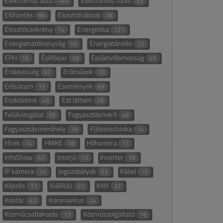
Elektromos autó
Elektromos fűtés
144
33
Előfizetés
Elosztóhálózat
96
38
Elosztószekrény
Energetika
14
121
Energiahatékonyság
Energiatárolás
46
32
EPH
Építőipar
Épületvillamosság
16
58
45
Érdekesség
Erőművek
97
33
Erősáram
Események
15
69
Eszközeink
Ezt láttam
46
26
Felülvizsgálat
Fogyasztásmérő
35
48
Fogyasztásmérőhely
Fűtéstechnika
19
14
Hírek
HMKE
Hőkamera
14
18
13
InfoShow
Interjú
Inverter
47
13
19
IP kamera
Jogszabályok
Kábel
14
53
15
Képzés
Kiállítás
KNX
17
23
32
Kontár
Koronavírus
43
24
Közműcsatlakozás
Közműszolgáltató
13
16