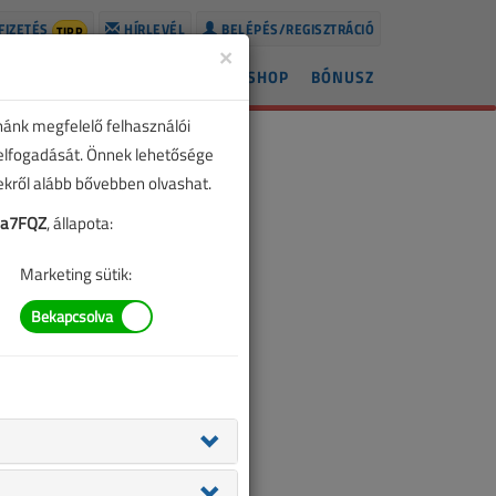
FIZETÉS
HÍRLEVÉL
BELÉPÉS/REGISZTRÁCIÓ
TIPP
×
ÍREK
LAPSZÁMOK
BLOG
SHOP
BÓNUSZ
nánk megfelelő felhasználói
 elfogadását. Önnek lehetősége
zekről alább bővebben olvashat.
ea7FQZ
, állapota:
Marketing sütik: