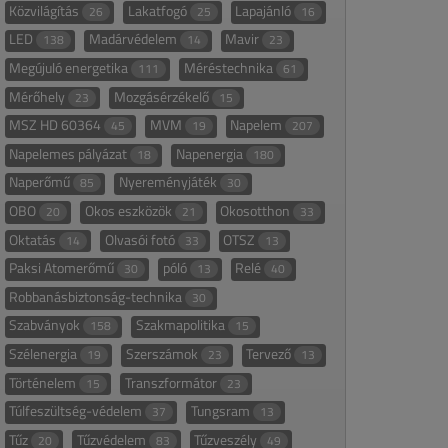
Közvilágítás
Lakatfogó
Lapajánló
26
25
16
LED
Madárvédelem
Mavir
138
14
23
Megújuló energetika
Méréstechnika
111
61
Mérőhely
Mozgásérzékelő
23
15
MSZ HD 60364
MVM
Napelem
45
19
207
Napelemes pályázat
Napenergia
18
180
Naperőmű
Nyereményjáték
85
30
OBO
Okos eszközök
Okosotthon
20
21
33
Oktatás
Olvasói fotó
OTSZ
14
33
13
Paksi Atomerőmű
póló
Relé
30
13
40
Robbanásbiztonság-technika
30
Szabványok
Szakmapolitika
158
15
Szélenergia
Szerszámok
Tervező
19
23
13
Történelem
Transzformátor
15
23
Túlfeszültség-védelem
Tungsram
37
13
Tűz
Tűzvédelem
Tűzveszély
20
83
49