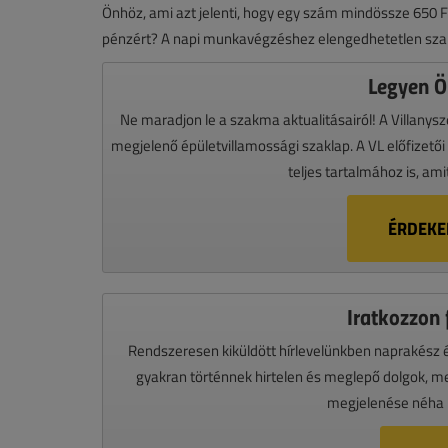
Önhöz, ami azt jelenti, hogy egy szám mindössze 650 F
pénzért? A napi munkavégzéshez elengedhetetlen sza
Legyen Ön
Ne maradjon le a szakma aktualitásairól! A Villany
megjelenő épületvillamossági szaklap. A VL előfizető
teljes tartalmához is, am
ÉRDEKEL
Iratkozzon f
Rendszeresen kiküldött hírlevelünkben naprakész és
gyakran történnek hirtelen és meglepő dolgok, mel
megjelenése néha h