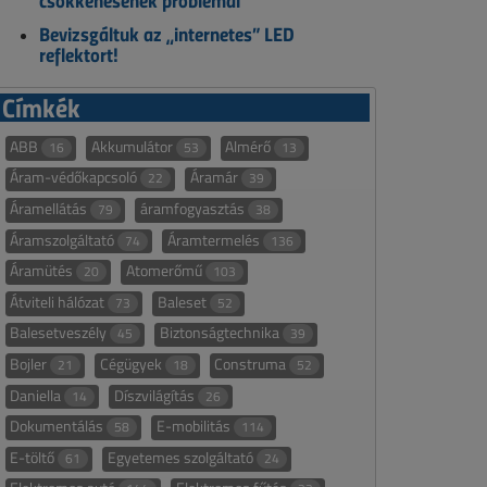
csökkenésének problémái
Bevizsgáltuk az „internetes” LED
reflektort!
Címkék
ABB
Akkumulátor
Almérő
16
53
13
Áram-védőkapcsoló
Áramár
22
39
Áramellátás
áramfogyasztás
79
38
Áramszolgáltató
Áramtermelés
74
136
Áramütés
Atomerőmű
20
103
Átviteli hálózat
Baleset
73
52
Balesetveszély
Biztonságtechnika
45
39
Bojler
Cégügyek
Construma
21
18
52
Daniella
Díszvilágítás
14
26
Dokumentálás
E-mobilitás
58
114
E-töltő
Egyetemes szolgáltató
61
24