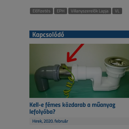
Előfizetés
EPH
Villanyszerelők Lapja
VL
Kapcsolódó
Kell-e fémes közdarab a műanyag
lefolyóba?
Hírek, 2020. február