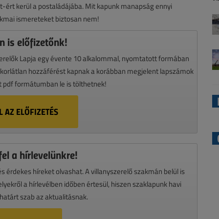
t-ért kerül a postaládájába. Mit kapunk manapság ennyi
kmai ismereteket biztosan nem!
 is előfizetőnk!
szerelők Lapja egy évente 10 alkalommal, nyomtatott formában
i korlátlan hozzáférést kapnak a korábban megjelent lapszámok
it pdf formátumban le is tölthetnek!
 AZ ELŐFIZETÉS
el a hírlevelünkre!
 érdekes híreket olvashat. A villanyszerelő szakmán belül is
yekről a hírlevélben időben értesül, hiszen szaklapunk havi
atárt szab az aktualitásnak.