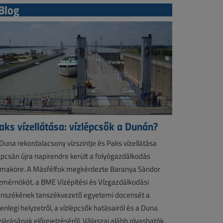
Blog
aks vízellátása: vízlépcsők a Dunán?
Duna rekordalacsony vízszintje és Paks vízellátása
pcsán újra napirendre került a folyógazdálkodás
maköre. A Másfélfok megkérdezte Baranya Sándor
zmérnököt, a BME Vízépítési és Vízgazdálkodási
nszékének tanszékvezető egyetemi docensét a
lenlegi helyzetről, a vízlépcsők hatásairól és a Duna
zjárásának előrejelzéséről. Válaszai alább olvashatók.