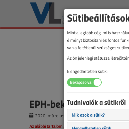
Sütibeállításo
Mint a legtöbb cég, mi is használ
élményt biztosítani és fontos fun
van a feltétlenül szükséges sütike
Az ön jelenlegi státusza létrejöt
Elengedhetetlen sütik:
EPH-bekötés – szakmai 
Tudnivalók a sütikről
Mik azok a sütik?
2020. március 5. |
Fülöp Miklós
|
10 5
Az alábbi tartalom archív, 6 éve frissült utoljára. A ci
Elengedhetetlen sütik