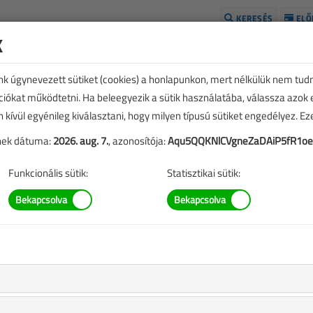
KERESÉS
ELŐ
k
H
unk úgynevezett sütiket (cookies) a honlapunkon, mert nélkülük nem tud
kciókat működtetni. Ha beleegyezik a sütik használatába, válassza azok
n kívül egyénileg kiválasztani, hogy milyen típusú sütiket engedélyez. E
tének dátuma:
2026. aug. 7.
, azonosítója:
Aqu5QQKNlCVgneZaDAiP5fR1o
Funkcionális sütik:
Statisztikai sütik:
érvek, egy szakmai vitához
53 |
kkben szereplő információk mára aktualitásukat veszíthették,