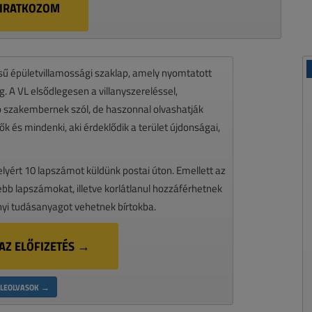
LIRATKOZOM
ésű épületvillamossági szaklap, amely nyomtatott
 A VL elsődlegesen a villanyszereléssel,
zó szakembernek szól, de haszonnal olvashatják
k és mindenki, aki érdeklődik a terület újdonságai,
melyért 10 lapszámot küldünk postai úton. Emellett az
ssebb lapszámokat, illetve korlátlanul hozzáférhetnek
nyi tudásanyagot vehetnek bírtokba.
AZ ELŐFIZETÉS →
LEOLVASOK →