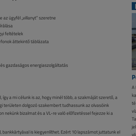
 az ügyfél „villanyt” szeretne
írálása
i feltételek
efonok áttekintő táblázata
os és gazdaságos energiaszolgáltatás
P
A 
ka
 így a mi célunk is az, hogy minél több, a szakmáját szerető, a
té
ági területen dolgozó szakembert tudhassunk az olvasóink
ví
zon nekünk bizalmat és a VL-re való előfizetéssel fejezze ki a
Ta
je
l, bankkártyával is kiegyenlíthet. Ezért 10 lapszámot juttatunk el
ví