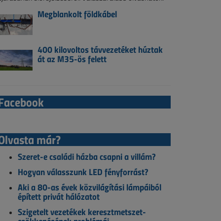
Megblankolt földkábel
400 kilovoltos távvezetéket húztak
át az M35-ös felett
Facebook
Olvasta már?
Szeret-e családi házba csapni a villám?
Hogyan válasszunk LED fényforrást?
Aki a 80-as évek közvilágítási lámpáiból
épített privát hálózatot
Szigetelt vezetékek keresztmetszet-