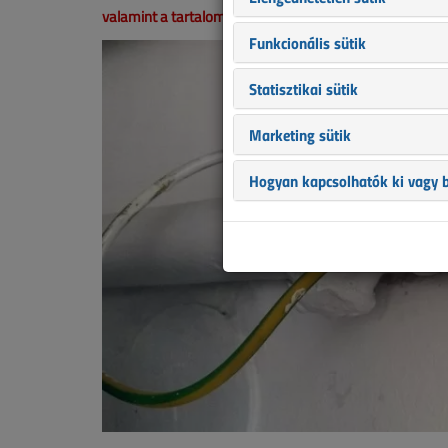
valamint a tartalom helyenként hiányos lehet (képek, tá
Funkcionális sütik
Statisztikai sütik
Marketing sütik
Hogyan kapcsolhatók ki vagy b