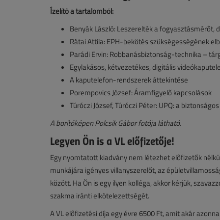
Ízelítő a tartalomból:
Benyák László: Leszerelték a fogyasztásmérőt, de
Rátai Attila: EPH-bekötés szükségességének elb
Parádi Ervin: Robbanásbiztonság-technika – tárgy
Egylakásos, kétvezetékes, digitális videókaputel
A kaputelefon-rendszerek áttekintése
Porempovics József: Áramfigyelő kapcsolások
Túróczi József, Túróczi Péter: UPQ: a biztonság
A borítóképen Polcsik Gábor fotója látható.
Legyen Ön is a VL előfizetője!
Egy nyomtatott kiadvány nem létezhet előfizetők nélkül,
munkájára igényes villanyszerelőt, az épületvillamoss
között. Ha Ön is egy ilyen kolléga, akkor kérjük, szavaz
szakma iránti elkötelezettségét.
A VL előfizetési díja egy évre 6500 Ft, amit akár azonna