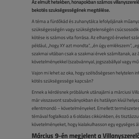
Az elmúlt hetekben, hónapokban számos villanyszerelés
bekötés szükségességének megítélése.
A téma a fürdőkád és zuhanytálca lefolyójának műany
szükségességén vagy szükségtelenségén csúcsosodik k
kötése is számos vita forrása. Az elhangzó érveket sz
például, „hogy XY azt mondta”, „én úgy emlékszem”, „e
szakmai vitában csak a szakmai érvek számítanak, az ál
követelményekkel (szabvánnyal, jogszabállyal vagy műsz
Vajon mi lehet az oka, hogy szélsőségesen helytelen 
kötés szükségessége kapcsán?
Ennek a kérdésnek próbálunk utánajárni a márciusi Vill
már visszavont szabványokban és hatályon kívül helyez
ellentmondó – követelményeket. Emellett természetesen
témával foglalkozó a 6 oldalas cikkünkben, és tisztázz
követelményeket, hogy kialakulhasson egy egységes á
Március 9-én megjelent a Villanyszere