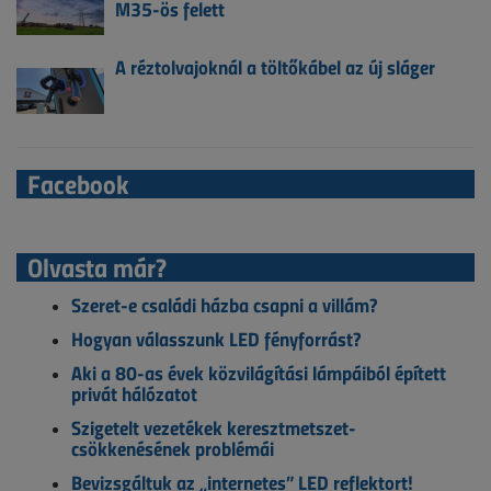
M35-ös felett
A réztolvajoknál a töltőkábel az új sláger
Facebook
Olvasta már?
Szeret-e családi házba csapni a villám?
Hogyan válasszunk LED fényforrást?
Aki a 80-as évek közvilágítási lámpáiból épített
privát hálózatot
Szigetelt vezetékek keresztmetszet-
csökkenésének problémái
Bevizsgáltuk az „internetes” LED reflektort!