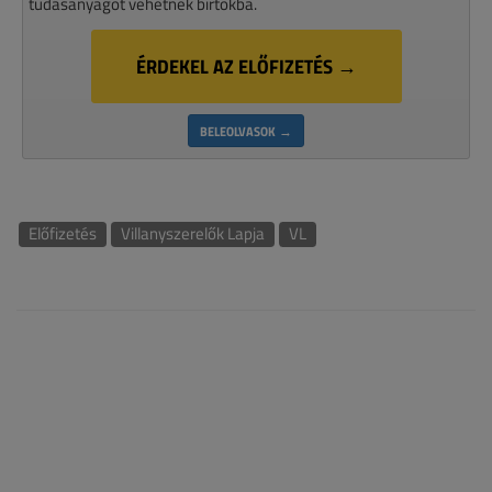
tudásanyagot vehetnek bírtokba.
ÉRDEKEL AZ ELŐFIZETÉS →
BELEOLVASOK →
Előfizetés
Villanyszerelők Lapja
VL