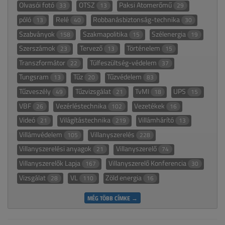
Olvasói fotó
OTSZ
Paksi Atomerőmű
33
13
29
póló
Relé
Robbanásbiztonság-technika
13
40
30
Szabványok
Szakmapolitika
Szélenergia
158
15
19
Szerszámok
Tervező
Történelem
23
13
15
Transzformátor
Túlfeszültség-védelem
22
37
Tungsram
Tűz
Tűzvédelem
13
20
83
Tűzveszély
Tűzvizsgálat
TvMI
UPS
49
21
18
15
VBF
Vezérléstechnika
Vezetékek
26
102
16
Videó
Világítástechnika
Villámhárító
21
219
13
Villámvédelem
Villanyszerelés
105
228
Villanyszerelési anyagok
Villanyszerelő
21
74
Villanyszerelők Lapja
Villanyszerelő Konferencia
167
30
Vizsgálat
VL
Zöld energia
28
110
16
MÉG TÖBB CÍMKE →