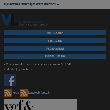
Tájékoztató a biztonságos online fizetésről →
IMPRESSZUM
SZERZŐINK
MÉDIAAJÁNLAT
SÜTIBEÁLLÍTÁSOK
A Villanyszerelők Lapja alapítója és kiadója az M-12/B Kft.
© Minden jog fenntartva.
Hírek
Legutóbbi lapszám