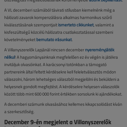
A VL decemberi számából távirati stílusban kiemelnénk még a
hálózati zavarok kompenzálásra alkalmas harmonikus szűrő
kiválasztásának szempontjait
ismertető cikkünket
, valamint a
kisfeszültségű közcélú hálózatra csatlakoztatással szembeni
követelményeket
bemutató írásunkat
.
A Villanyszerelők Lapjánál nincsen december
nyereményjáték
nélkül
! A hagyományainknak megfelelően ez év végén is játékra
invitáljuk olvasóinkat. A karácsonyi totónkban a támogató
partnereink által feltett kérdésekre kell feleletválasztós módon
válaszolni, három lehetséges válaszból megjelölni és beküldeni a
helyesnek gondolt megfejtést. A kérdésekre helyesen válaszolók
között több mint 600 000 forint értékben sorsolunk ki ajándékokat.
A decemberi számunk olvasásához kellemes kikapcsolódást kíván
a szerkesztőség.
December 9-én megjelent a Villanyszerelők