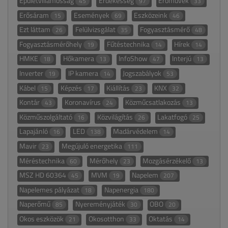
Épületvillamosság
Érdekesség
Erőművek
45
97
33
Erősáram
Események
Eszközeink
15
69
46
Ezt láttam
Felülvizsgálat
Fogyasztásmérő
26
35
48
Fogyasztásmérőhely
Fűtéstechnika
Hírek
19
14
14
HMKE
Hőkamera
InfoShow
Interjú
18
13
47
13
Inverter
IP kamera
Jogszabályok
19
14
53
Kábel
Képzés
Kiállítás
KNX
15
17
23
32
Kontár
Koronavírus
Közműcsatlakozás
43
24
13
Közműszolgáltató
Közvilágítás
Lakatfogó
16
26
25
Lapajánló
LED
Madárvédelem
16
138
14
Mavir
Megújuló energetika
23
111
Méréstechnika
Mérőhely
Mozgásérzékelő
60
23
13
MSZ HD 60364
MVM
Napelem
45
19
207
Napelemes pályázat
Napenergia
18
180
Naperőmű
Nyereményjáték
OBO
85
30
20
Okos eszközök
Okosotthon
Oktatás
21
33
14