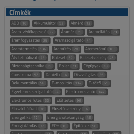
Címkék
ABB
Akkumulátor
Almérő
16
53
13
Áram-védőkapcsoló
Áramár
Áramellátás
22
39
79
áramfogyasztás
Áramszolgáltató
38
74
Áramtermelés
Áramütés
Atomerőmű
136
20
103
Átviteli hálózat
Baleset
Balesetveszély
73
52
45
Biztonságtechnika
Bojler
Cégügyek
39
21
18
Construma
Daniella
Díszvilágítás
52
14
26
Dokumentálás
E-mobilitás
E-töltő
58
114
61
Egyetemes szolgáltató
Elektromos autó
24
144
Elektromos fűtés
Előfizetés
33
96
Elosztóhálózat
Elosztószekrény
38
14
Energetika
Energiahatékonyság
121
46
Energiatárolás
EPH
Építőipar
32
16
58