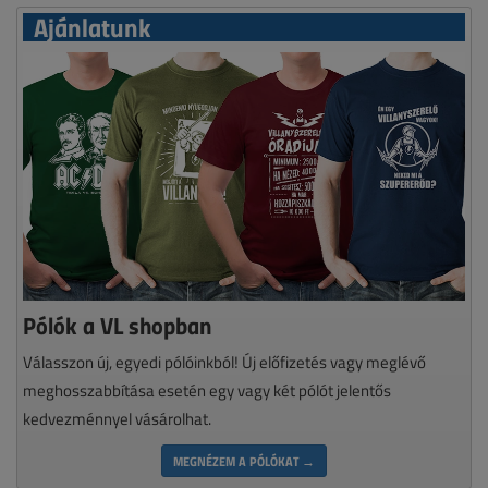
Ajánlatunk
Pólók a VL shopban
Válasszon új, egyedi pólóinkból! Új előfizetés vagy meglévő
meghosszabbítása esetén egy vagy két pólót jelentős
kedvezménnyel vásárolhat.
MEGNÉZEM A PÓLÓKAT →