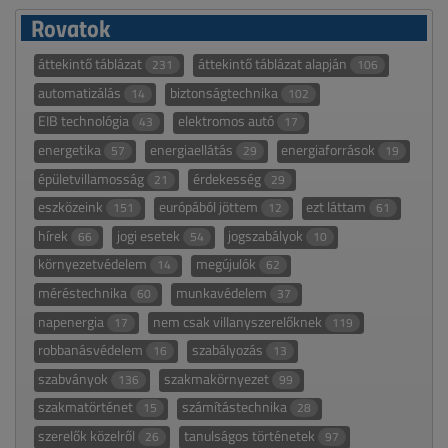
Rovatok
áttekintő táblázat
áttekintő táblázat alapján
231
106
automatizálás
biztonságtechnika
14
102
EIB technológia
elektromos autó
43
17
energetika
energiaellátás
energiaforrások
57
29
19
épületvillamosság
érdekesség
21
29
eszközeink
európából jöttem
ezt láttam
151
12
61
hírek
jogi esetek
jogszabályok
66
54
10
környezetvédelem
megújulók
14
62
méréstechnika
munkavédelem
60
37
napenergia
nem csak villanyszerelőknek
17
119
robbanásvédelem
szabályozás
16
13
szabványok
szakmakörnyezet
136
99
szakmatörténet
számítástechnika
15
28
szerelők közelről
tanulságos történetek
26
97