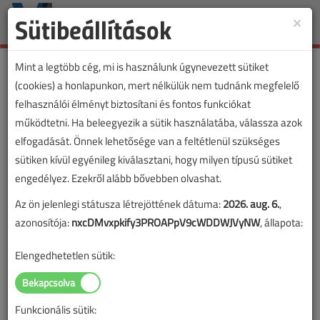
Sütibeállítások
×
Toggle
naviga
Mint a legtöbb cég, mi is használunk úgynevezett sütiket
(cookies) a honlapunkon, mert nélkülük nem tudnánk megfelelő
felhasználói élményt biztosítani és fontos funkciókat
működtetni. Ha beleegyezik a sütik használatába, válassza azok
elfogadását. Önnek lehetősége van a feltétlenül szükséges
sütiken kívül egyénileg kiválasztani, hogy milyen típusú sütiket
engedélyez. Ezekről alább bővebben olvashat.
Az ön jelenlegi státusza létrejöttének dátuma:
2026. aug. 6.
,
azonosítója:
nxcDMvxpkify3PROAPpV9cWDDWJVyNW
, állapota:
Elengedhetetlen sütik:
Funkcionális sütik: