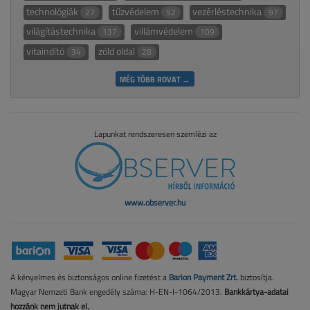
technológiák
tűzvédelem
vezérléstechnika
27
52
97
világítástechnika
villámvédelem
137
109
vitaindító
zöld oldal
34
28
MÉG TÖBB ROVAT →
Lapunkat rendszeresen szemlézi az
www.observer.hu
A kényelmes és biztonságos online fizetést a
Barion Payment Zrt.
biztosítja.
Magyar Nemzeti Bank engedély száma: H-EN-I-1064/2013.
Bankkártya-adatai
hozzánk nem jutnak el.