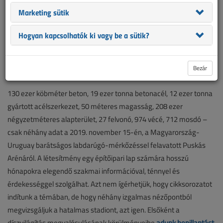
Marketing sütik
Hogyan kapcsolhatók ki vagy be a sütik?
Mi az a szükséges és elégséges műszaki tartalom, amelyet egy
adott felhasználói vezetékhálózat létesítése, átalakítása vagy
felújítása során be kell építeni? Többek között erről is szót ejtünk a
Bezár
VL legfrissebb, decemberi számában.
130 ezer köbméter beton, 19 ezer tonna betonacél, 12 ezer tonna
gyártott acélszerkezet, 50 méteres magasság, 208 ezer
négyzetméteres alapterület, 27 felvonó, 974 vécé, 712 mosdó –
csak néhány adat a 2019. november 15-én, a Magyarország-
Uruguay barátságos labdarúgó-mérkőzéssel felavatott Puskás
Arénáról. A létesítmény egy építőipari lap számára hosszú
hónapokra elegendő szakmai információval, ténnyel és
érdekességgel szolgálhat. Azt nem ígérhetjük, hogy cikksorozatot
indítunk a témában, de hogy néhány izgalmas nézőpontból
megvizsgáljuk a hatalmas stadiont, azt igen. Elsőként a
díszvilágítás megvalósulásának körülményeibe
adunk bepillantást
.