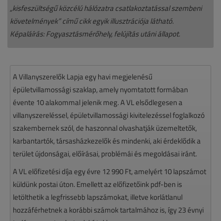
„kisfeszültségű közcélú hálózatra csatlakoztatással szembeni
követelmények” című cikk egyik illusztrációja látható.
Képaláírás: Fogyasztásmérőhely, felújítás utáni állapot.
A Villanyszerelők Lapja egy havi megjelenésű
épületvillamossági szaklap, amely nyomtatott formában
évente 10 alakommal jelenik meg. A VL elsődlegesen a
villanyszereléssel, épületvillamossági kivitelezéssel foglalkozó
szakembernek szól, de haszonnal olvashatják üzemeltetők,
karbantartók, társasházkezelők és mindenki, aki érdeklődik a
terület újdonságai, előírásai, problémái és megoldásai iránt.
A VL előfizetési díja egy évre 12 990 Ft, amelyért 10 lapszámot
küldünk postai úton. Emellett az előfizetőink pdf-ben is
letölthetik a legfrissebb lapszámokat, illetve korlátlanul
hozzáférhetnek a korábbi számok tartalmához is, így 23 évnyi