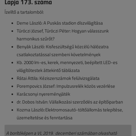
Lapja 173. száma
Ízelítő a tartalomból:
Deme László: A Puskás stadion díszvilágítása
Túróczi József, Túróczi Péter: Hogyan válasszunk
harmonikus szűrőt?
Benyák László: Kisfeszültségű közcélú hálózatra
csatlakoztatással szembeni követelmények
Kb. 2000 lm-es, kerek, mennyezeti, beépített LED-es
világítótestek áttekintő táblázata
Rátai Attila: Kéziszerszámok felülvizsgálata
Porempovics József: Impulzusrelék közös vezérlése
Karácsonyi nyereményjáték
dr. Dobos István: Vállalkozási szerződés az építőiparban
Kozma László
:
Elektromosautó-töltőállomás telepítése,
üzemeltetése és fenntartása
A borítóképen a VL 2019. decemberi számában olvasható