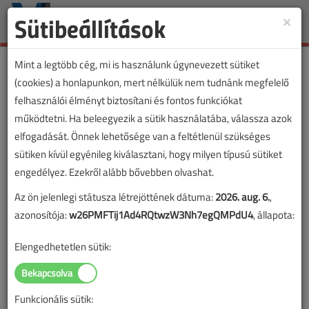
Sütibeállítások
×
Toggle
naviga
Mint a legtöbb cég, mi is használunk úgynevezett sütiket
(cookies) a honlapunkon, mert nélkülük nem tudnánk megfelelő
felhasználói élményt biztosítani és fontos funkciókat
működtetni. Ha beleegyezik a sütik használatába, válassza azok
elfogadását. Önnek lehetősége van a feltétlenül szükséges
sütiken kívül egyénileg kiválasztani, hogy milyen típusú sütiket
engedélyez. Ezekről alább bővebben olvashat.
Az ön jelenlegi státusza létrejöttének dátuma:
2026. aug. 6.
,
azonosítója:
w26PMFTij1Ad4RQtwzW3Nh7egQMPdU4
, állapota:
Elengedhetetlen sütik:
Funkcionális sütik:
Lapszám: