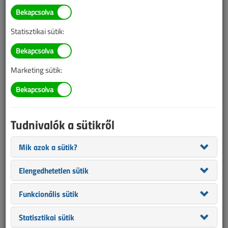
TARTALOM
Statisztikai sütik:
Játék
Karácsonyi nyereményjáték
Marketing sütik:
Beküldési határidő: 2020. január 15.
2019/12. lapszám
|
támogatott cikk |
4638 |
Tudnivalók a sütikről
Figylem! Ez a cikk 7 éve frissült utoljára. A benne szereplő
Mik azok a sütik?
információk mára aktualitásukat veszíthették, valamint a tartalom
helyenként hiányos lehet (képek, táblázatok stb.).
Elengedhetetlen sütik
Funkcionális sütik
Statisztikai sütik