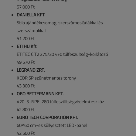
57 000 Ft
DANIELLA KFT.
Stilo ajándékcsomag, szerszámosládákkal és
szerszámokkal
51 200 Ft
ETI HU Kft.
ETITEC C T2 275/20 4+0 túlfeszültség-korlátozó
49 570 Ft
LEGRAND ZRT.
KEOR SP szünetmentes torony
43 300 Ft
OBO BETTERMANN KFT.
V20-3+NPE-280 túlfeszültségvédelmi eszköz
42 800 Ft
EURO TECH CORPORATION KFT.
60×60 cm-es süllyesztett LED-panel
42 500 Ft