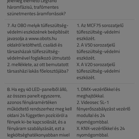
jelenleg elérhető Legrand
háromfázisú, trafómentes
szünetmentes áramforrások?
7. Az OBO melyik túlfeszültség-
1. Az MCF75 sorozatjelű
védelmi eszközének beépítését
túlfeszültség-védelmi
javasolja a www.obots.hu
eszközét.
oldalról letölthető, családi és
2. A V50 sorozatjelű
társasházak túlfeszültség-
túlfeszültség-védelmi
védelmével foglalkozó útmutató
eszközét.
2. melléklete, az ott bemutatott
X. A V20 sorozatjelű
társasházi lakás főelosztójába?
túlfeszültség-védelmi
eszközét.
8. Ha egy 40 LED-panelből álló,
1. DMX-vezérlőkkel és
az összes panelt egyszerre,
meghajtókkal.
azonos fényáramértéken
2. Videosec SL-1
működtető rendszerhez meg kell
fényerőszabályzást vezérlő
oldani 24 független pozícióról a
modullal és 24
fények ki-be kapcsolását, és a
nyomógombbal.
fényáram szabályzását, ezt a
X. KNX-vezérlőkkel és 24
legköltséghatékonyabban mivel
nyomógombbal.