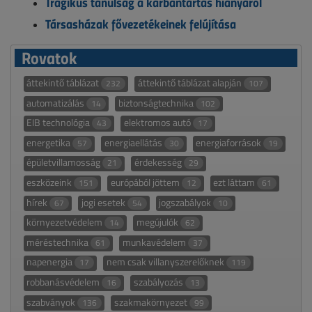
Tragikus tanulság a karbantartás hiányáról
Társasházak fővezetékeinek felújítása
Rovatok
áttekintő táblázat
áttekintő táblázat alapján
232
107
automatizálás
biztonságtechnika
14
102
EIB technológia
elektromos autó
43
17
energetika
energiaellátás
energiaforrások
57
30
19
épületvillamosság
érdekesség
21
29
eszközeink
európából jöttem
ezt láttam
151
12
61
hírek
jogi esetek
jogszabályok
67
54
10
környezetvédelem
megújulók
14
62
méréstechnika
munkavédelem
61
37
napenergia
nem csak villanyszerelőknek
17
119
robbanásvédelem
szabályozás
16
13
szabványok
szakmakörnyezet
136
99