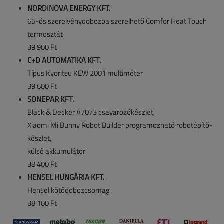
NORDINOVA ENERGY KFT.
65-ös szerelvénydobozba szerelhető Comfor Heat Touch
termosztát
39 900 Ft
C+D AUTOMATIKA KFT.
Típus Kyoritsu KEW 2001 multiméter
39 600 Ft
SONEPAR KFT.
Black & Decker A7073 csavarozókészlet,
Xiaomi Mi Bunny Robot Builder programozható robotépítő-
készlet,
külső akkumulátor
38 400 Ft
HENSEL HUNGÁRIA KFT.
Hensel kötődobozcsomag
38 100 Ft