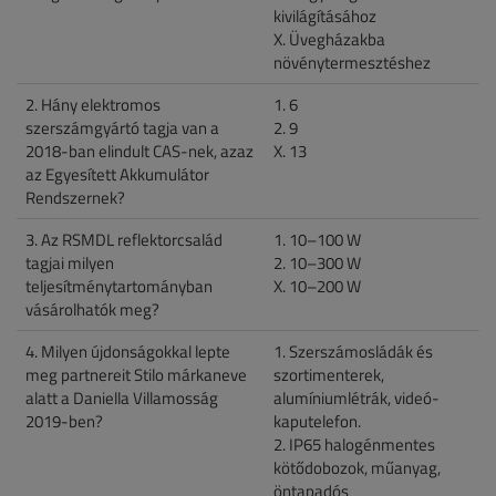
kivilágításához
X. Üvegházakba
növénytermesztéshez
2. Hány elektromos
1. 6
szerszámgyártó tagja van a
2. 9
2018-ban elindult CAS-nek, azaz
X. 13
az Egyesített Akkumulátor
Rendszernek?
3. Az RSMDL reflektorcsalád
1. 10–100 W
tagjai milyen
2. 10–300 W
teljesítménytartományban
X. 10–200 W
vásárolhatók meg?
4. Milyen újdonságokkal lepte
1. Szerszámosládák és
meg partnereit Stilo márkaneve
szortimenterek,
alatt a Daniella Villamosság
alumíniumlétrák, videó-
2019-ben?
kaputelefon.
2. IP65 halogénmentes
kötődobozok, műanyag,
öntapadós