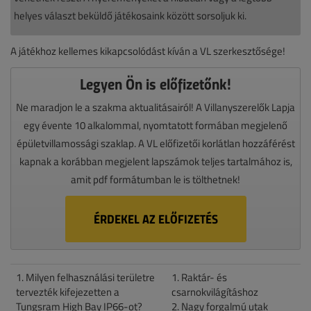
helyes választ beküldő játékosaink között sorsoljuk ki.
A játékhoz kellemes kikapcsolódást kíván a VL szerkesztősége!
Legyen Ön is előfizetőnk!
Ne maradjon le a szakma aktualitásairól! A Villanyszerelők Lapja
egy évente 10 alkalommal, nyomtatott formában megjelenő
épületvillamossági szaklap. A VL előfizetői korlátlan hozzáférést
kapnak a korábban megjelent lapszámok teljes tartalmához is,
amit pdf formátumban le is tölthetnek!
ÉRDEKEL AZ ELŐFIZETÉS
1. Milyen felhasználási területre
1. Raktár- és
tervezték kifejezetten a
csarnokvilágításhoz
Tungsram High Bay IP66-ot?
2. Nagy forgalmú utak