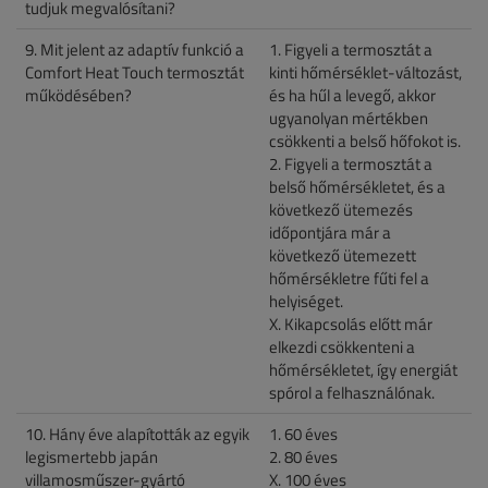
tudjuk megvalósítani?
9. Mit jelent az adaptív funkció a
1. Figyeli a termosztát a
Comfort Heat Touch termosztát
kinti hőmérséklet-változást,
működésében?
és ha hűl a levegő, akkor
ugyanolyan mértékben
csökkenti a belső hőfokot is.
2. Figyeli a termosztát a
belső hőmérsékletet, és a
következő ütemezés
időpontjára már a
következő ütemezett
hőmérsékletre fűti fel a
helyiséget.
X. Kikapcsolás előtt már
elkezdi csökkenteni a
hőmérsékletet, így energiát
spórol a felhasználónak.
10. Hány éve alapították az egyik
1. 60 éves
legismertebb japán
2. 80 éves
villamosműszer-gyártó
X. 100 éves