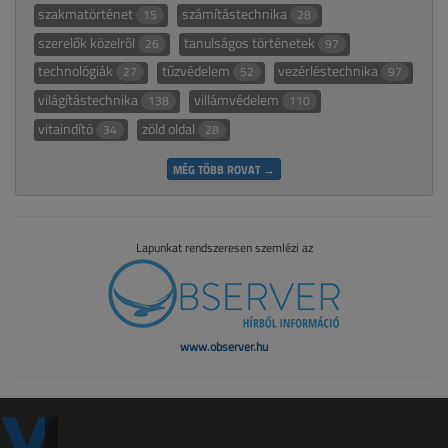
szakmatörténet
számítástechnika
15
28
szerelők közelről
tanulságos történetek
26
97
technológiák
tűzvédelem
vezérléstechnika
27
52
97
világítástechnika
villámvédelem
138
110
vitaindító
zöld oldal
34
28
MÉG TÖBB ROVAT →
Lapunkat rendszeresen szemlézi az
www.observer.hu