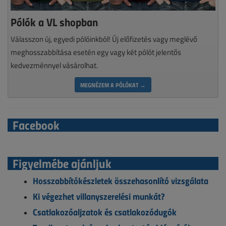
Pólók a VL shopban
Válasszon új, egyedi pólóinkból! Új előfizetés vagy meglévő
meghosszabbítása esetén egy vagy két pólót jelentős
kedvezménnyel vásárolhat.
MEGNÉZEM A PÓLÓKAT →
Facebook
Figyelmébe ajánljuk
Hosszabbítókészletek összehasonlító vizsgálata
Ki végezhet villanyszerelési munkát?
Csatlakozóaljzatok és csatlakozódugók