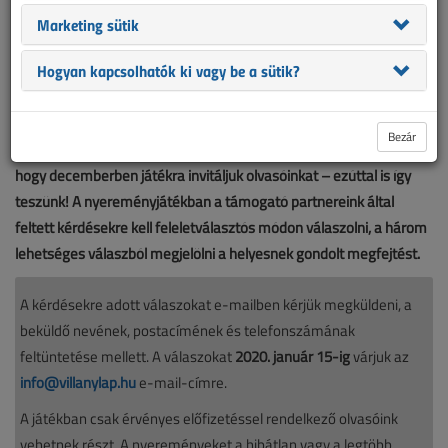
Marketing sütik
Hogyan kapcsolhatók ki vagy be a sütik?
Bezár
A Villanyszerelők Lapja hosszú évekre visszanyúló hagyománya,
hogy decemberben játékra invitáljuk olvasóinkat – ezúttal is így
teszünk! A nyereményjátékban a támogató partnereink által
feltett kérdésekre kell feleletválasztós módon válaszolni, a három
lehetséges válaszból megjelölni a helyesnek gondolt megfejtést.
A kérdésekre adott válaszokat e-mailben kérjük megküldeni, a
beküldő nevének, postacímének és telefonszámának
feltüntetése mellett. A válaszokat
2020. január 15-ig
várjuk az
info@villanylap.hu
e-mail-címre.
A játékban csak érvényes előfizetéssel rendelkező olvasóink
vehetnek részt. A nyereményeket a hibátlan vagy a legtöbb