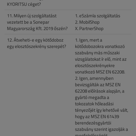
KYORITSU céget?
11. Milyen új szolgáltatást
1. eSzámla szolgáltatás
vezetett be a Sonepar
2. MobilShop
Magyarország Kft. 2019 őszén?
X. PartnerShop
12. Átveheti-e egy kötődoboz
1. Igen, mert a
egy elosztószekrény szerepét?
kötődobozokra vonatkozó
szabvány más műszaki
vizsgálatokat ír elő, mint az
elosztószekrényekre
vonatkozó MSZ EN 62208.
2. Igen, amennyiben
bevizsgálták az MSZ EN
62208 előírások alapján, a
gyártó megadta a
tokozatok hőleadási
tényezőjét így lehetővé vált,
hogy az MSZ EN 61439
berendezésgyártói
szabvány szerint igazolják a
megfelelősségét.