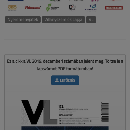
Nyereményjáték
Villanyszerelők Lapja
VL
Ez a cikk a VL 2019. decemberi számában jelent meg. Töltse le a
lapszámot PDF formátumban!
LETÖLTÉS