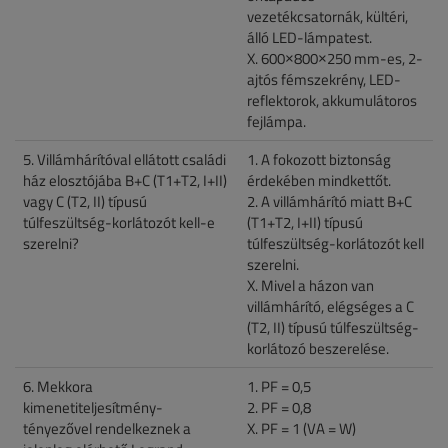
vezetékcsatornák, kültéri,
álló LED-lámpatest.
X. 600×800×250 mm-es, 2-
ajtós fémszekrény, LED-
reflektorok, akkumulátoros
fejlámpa.
5. Villámhárítóval ellátott családi
1. A fokozott biztonság
ház elosztójába B+C (T1+T2, I+II)
érdekében mindkettőt.
vagy C (T2, II) típusú
2. A villámhárító miatt B+C
túlfeszültség-korlátozót kell-e
(T1+T2, I+II) típusú
szerelni?
túlfeszültség-korlátozót kell
szerelni.
X. Mivel a házon van
villámhárító, elégséges a C
(T2, II) típusú túlfeszültség-
korlátozó beszerelése.
6. Mekkora
1. PF = 0,5
kimenetiteljesítmény-
2. PF = 0,8
tényezővel rendelkeznek a
X. PF = 1 (VA = W)