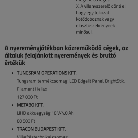
X. A villanyszerelő dönti el,
hogy egy tokozat
kötődoboznak vagy
elosztószekrénynek
minősül.
A nyereményjátékban közreműködő cégek, az
általuk felajánlott nyeremények és bruttó
értékük
TUNGSRAM OPERATIONS KFT.
Tungsram termékcsomag: LED Edgelit Panel, BrightStik,
Filament Heliax
127 000 Ft
METABO KFT.
LiHD akkuegység 18 V/4,0 Ah
80 500 Ft
TRACON BUDAPEST KFT.
Világítástechnikai csomag