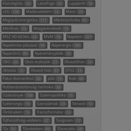
Közvilágítás
Lakatfogó
Lapajánló
26
25
16
LED
Madárvédelem
Mavir
138
14
23
Megújuló energetika
Méréstechnika
111
61
Mérőhely
Mozgásérzékelő
23
15
MSZ HD 60364
MVM
Napelem
45
19
207
Napelemes pályázat
Napenergia
18
180
Naperőmű
Nyereményjáték
85
30
OBO
Okos eszközök
Okosotthon
20
21
33
Oktatás
Olvasói fotó
OTSZ
14
33
13
Paksi Atomerőmű
póló
Relé
30
13
40
Robbanásbiztonság-technika
30
Szabványok
Szakmapolitika
158
15
Szélenergia
Szerszámok
Tervező
19
23
13
Történelem
Transzformátor
15
23
Túlfeszültség-védelem
Tungsram
37
13
Tűz
Tűzvédelem
Tűzveszély
20
83
49