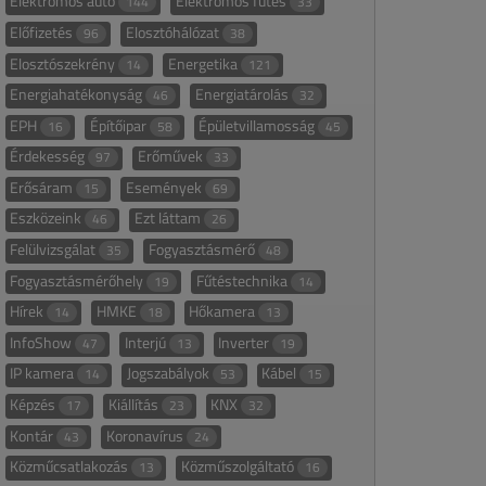
Elektromos autó
Elektromos fűtés
144
33
Előfizetés
Elosztóhálózat
96
38
Elosztószekrény
Energetika
14
121
Energiahatékonyság
Energiatárolás
46
32
EPH
Építőipar
Épületvillamosság
16
58
45
Érdekesség
Erőművek
97
33
Erősáram
Események
15
69
Eszközeink
Ezt láttam
46
26
Felülvizsgálat
Fogyasztásmérő
35
48
Fogyasztásmérőhely
Fűtéstechnika
19
14
Hírek
HMKE
Hőkamera
14
18
13
InfoShow
Interjú
Inverter
47
13
19
IP kamera
Jogszabályok
Kábel
14
53
15
Képzés
Kiállítás
KNX
17
23
32
Kontár
Koronavírus
43
24
Közműcsatlakozás
Közműszolgáltató
13
16