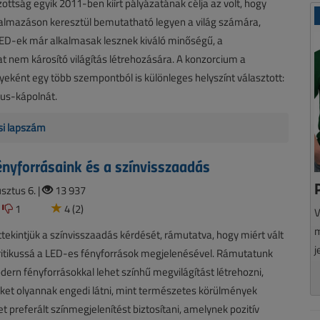
zottság egyik 2011-ben kiírt pályázatának célja az volt, hogy
kalmazáson keresztül bemutatható legyen a világ számára,
ED-ek már alkalmasak lesznek kiváló minőségű, a
 nem károsító világítás létrehozására. A konzorcium a
eként egy több szempontból is különleges helyszínt választott:
xtus-kápolnát.
isi lapszám
nyforrásaink és a színvisszaadás
sztus 6. |
13 937
1
4 (2)
V
m
tekintjük a színvisszaadás kérdését, rámutatva, hogy miért vált
j
ritikussá a LED-es fényforrások megjelenésével. Rámutatunk
dern fényforrásokkal lehet színhű megvilágítást létrehozni,
ket olyannak engedi látni, mint természetes körülmények
et preferált színmegjelenítést biztosítani, amelynek pozitív