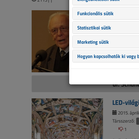
Funkcionális sütik
Statisztikai sütik
Marketing sütik
Hogyan kapcsolhatók ki vagy b
dr. Schan
LED-világ
2015. áprili
Társszerző:
1