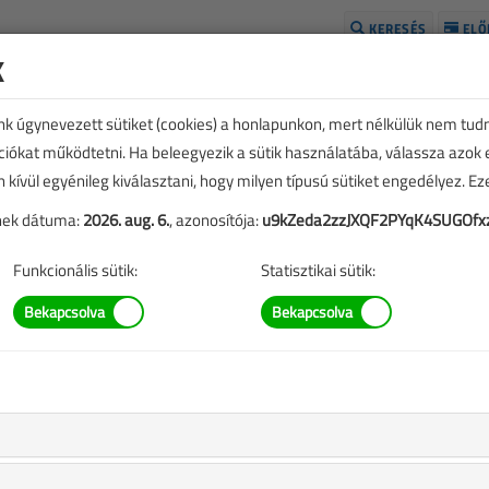
KERESÉS
ELŐ
k
H
unk úgynevezett sütiket (cookies) a honlapunkon, mert nélkülük nem tud
kciókat működtetni. Ha beleegyezik a sütik használatába, válassza azok
n kívül egyénileg kiválasztani, hogy milyen típusú sütiket engedélyez. E
tének dátuma:
2026. aug. 6.
, azonosítója:
u9kZeda2zzJXQF2PYqK4SUGOfx
Funkcionális sütik:
Statisztikai sütik:
SZERZŐK LISTÁJA