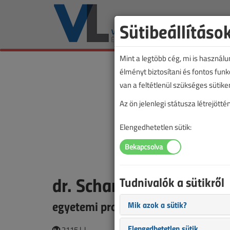
Sütibeállításo
Mint a legtöbb cég, mi is használ
élményt biztosítani és fontos fun
van a feltétlenül szükséges sütike
Az ön jelenlegi státusza létrejöt
Elengedhetetlen sütik:
dr. Schanda János †
Tudnivalók a sütikről
egyetemi professzor
Mik azok a sütik?
Elengedhetetlen sütik
2115 |
|