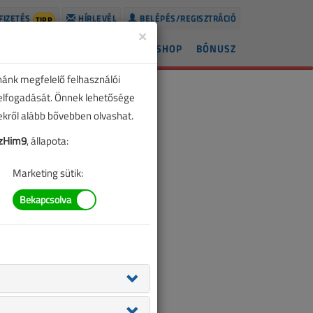
FIZETÉS
HÍRLEVÉL
BELÉPÉS/REGISZTRÁCIÓ
TIPP
×
ÍREK
LAPSZÁMOK
BLOG
SHOP
BÓNUSZ
nánk megfelelő felhasználói
 elfogadását. Önnek lehetősége
zekről alább bővebben olvashat.
zHim9
, állapota:
Marketing sütik: