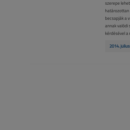
szerepe lehet
határozottan 
becsapják a v
annak valódi 
kérdésével a
2014. júli