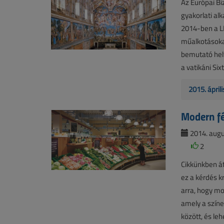
Az Európai Bi
gyakorlati al
2014-ben a L
műalkotásokat
bemutató hely
a vatikáni Si
2015. ápril
Modern fé
2014. augu
2
Cikkünkben át
ez a kérdés k
arra, hogy mo
amely a színe
között, és leh