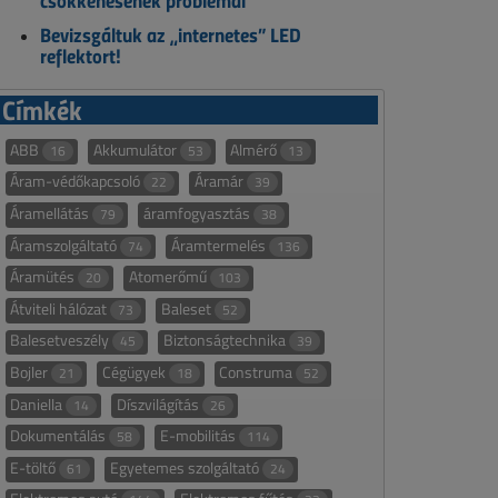
csökkenésének problémái
Bevizsgáltuk az „internetes” LED
reflektort!
Címkék
ABB
Akkumulátor
Almérő
16
53
13
Áram-védőkapcsoló
Áramár
22
39
Áramellátás
áramfogyasztás
79
38
Áramszolgáltató
Áramtermelés
74
136
Áramütés
Atomerőmű
20
103
Átviteli hálózat
Baleset
73
52
Balesetveszély
Biztonságtechnika
45
39
Bojler
Cégügyek
Construma
21
18
52
Daniella
Díszvilágítás
14
26
Dokumentálás
E-mobilitás
58
114
E-töltő
Egyetemes szolgáltató
61
24