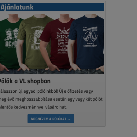
Ajánlatunk
Pólók a VL shopban
álasszon új, egyedi pólóinkból! Új előfizetés vagy
eglévő meghosszabbítása esetén egy vagy két pólót
elentős kedvezménnyel vásárolhat.
MEGNÉZEM A PÓLÓKAT →