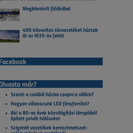
Megblankolt földkábel
400 kilovoltos távvezetéket húztak
át az M35-ös felett
Facebook
Olvasta már?
Szeret-e családi házba csapni a villám?
Hogyan válasszunk LED fényforrást?
Aki a 80-as évek közvilágítási lámpáiból
épített privát hálózatot
Szigetelt vezetékek keresztmetszet-