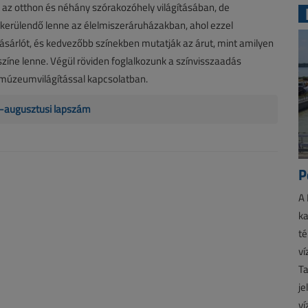
 az otthon és néhány szórakozóhely világításában, de
kerülendő lenne az élelmiszeráruházakban, ahol ezzel
ásárlót, és kedvezőbb színekben mutatják az árut, mint amilyen
színe lenne. Végül röviden foglalkozunk a színvisszaadás
 múzeumvilágítással kapcsolatban.
us-augusztusi lapszám
P
A 
ka
té
ví
Ta
je
ví