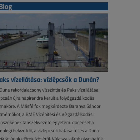
Blog
aks vízellátása: vízlépcsők a Dunán?
Duna rekordalacsony vízszintje és Paks vízellátása
pcsán újra napirendre került a folyógazdálkodás
maköre. A Másfélfok megkérdezte Baranya Sándor
zmérnököt, a BME Vízépítési és Vízgazdálkodási
nszékének tanszékvezető egyetemi docensét a
lenlegi helyzetről, a vízlépcsők hatásairól és a Duna
zjárásának előrejelzéséről. Válaszai alább olvashatók.