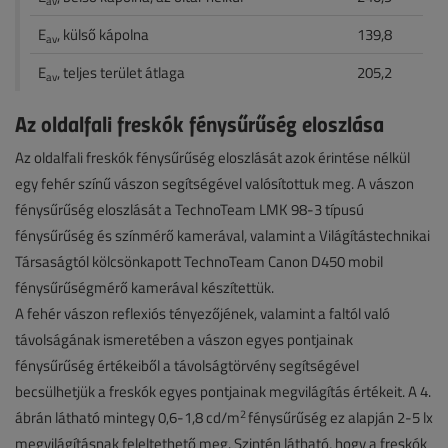
av
E
, külső kápolna
139,8
av
E
, teljes terület átlaga
205,2
av
Az oldalfali freskók fénysűrűség eloszlása
Az oldalfali freskók fénysűrűség eloszlását azok érintése nélkül
egy fehér színű vászon segítségével valósítottuk meg. A vászon
fénysűrűség eloszlását a TechnoTeam LMK 98-3 típusú
fénysűrűség és színmérő kamerával, valamint a Világítástechnikai
Társaságtól kölcsönkapott TechnoTeam Canon D450 mobil
fénysűrűségmérő kamerával készítettük.
A fehér vászon reflexiós tényezőjének, valamint a faltól való
távolságának ismeretében a vászon egyes pontjainak
fénysűrűség értékeiből a távolságtörvény segítségével
becsülhetjük a freskók egyes pontjainak megvilágítás értékeit. A 4.
2
ábrán látható mintegy 0,6-1,8 cd/m
fénysűrűség ez alapján 2-5 lx
megvilágításnak feleltethető meg. Szintén látható, hogy a freskók