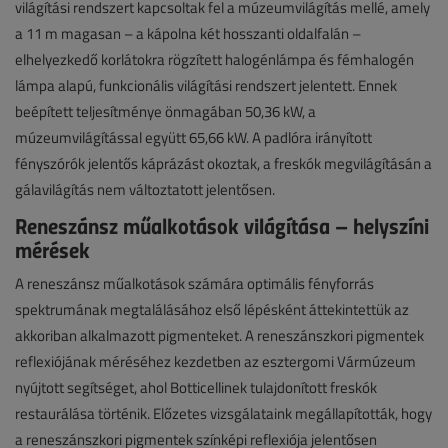
világítási rendszert kapcsoltak fel a múzeumvilágítás mellé, amely
a 11 m magasan – a kápolna két hosszanti oldalfalán –
elhelyezkedő korlátokra rögzített halogénlámpa és fémhalogén
lámpa alapú, funkcionális világítási rendszert jelentett. Ennek
beépített teljesítménye önmagában 50,36 kW, a
múzeumvilágítással együtt 65,66 kW. A padlóra irányított
fényszórók jelentős káprázást okoztak, a freskók megvilágításán a
gálavilágítás nem változtatott jelentősen.
Reneszánsz műalkotások világítása – helyszíni
mérések
A reneszánsz műalkotások számára optimális fényforrás
spektrumának megtalálásához első lépésként áttekintettük az
akkoriban alkalmazott pigmenteket. A reneszánszkori pigmentek
reflexiójának méréséhez kezdetben az esztergomi Vármúzeum
nyújtott segítséget, ahol Botticellinek tulajdonított freskók
restaurálása történik. Előzetes vizsgálataink megállapították, hogy
a reneszánszkori pigmentek színképi reflexiója jelentősen