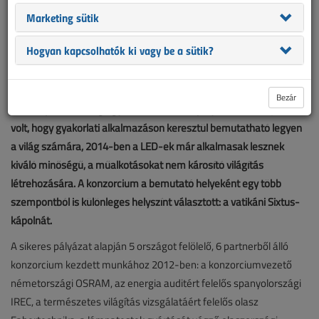
Marketing sütik
Hogyan kapcsolhatók ki vagy be a sütik?
Bezár
Az Európai Bizottság egyik 2011-ben kiírt pályázatának célja az
volt, hogy gyakorlati alkalmazáson keresztül bemutatható legyen
a világ számára, 2014-ben a LED-ek már alkalmasak lesznek
kiváló minőségű, a műalkotásokat nem károsító világítás
létrehozására. A konzorcium a bemutató helyeként egy több
szempontból is különleges helyszínt választott: a vatikáni Sixtus-
kápolnát.
A sikeres pályázat alapján 5 országot felölelő, 6 partnerből álló
konzorcium kezdett munkához 2012-ben: a konzorciumvezető
németországi OSRAM, az energia auditért felelős spanyolországi
IREC, a természetes világítás vizsgálatáért felelős olasz