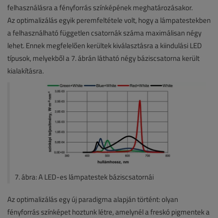
felhasználásra a fényforrás színképének meghatározásakor.
Az optimalizálás egyik peremfeltétele volt, hogy a lámpatestekben
a felhasználható független csatornák száma maximálisan négy
lehet. Ennek megfelelően kerültek kiválasztásra a kiindulási LED
típusok, melyekből a 7. ábrán látható négy báziscsatorna került
kialakításra.
7. ábra: A LED-es lámpatestek báziscsatornái
Az optimalizálás egy új paradigma alapján történt: olyan
fényforrás színképet hoztunk létre, amelynél a freskó pigmentek a