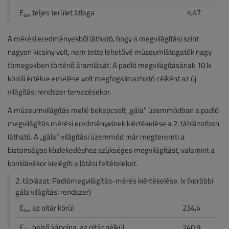
E
, teljes terület átlaga
4,47
av
A mérési eredményekből látható, hogy a megvilágítási szint
nagyon kicsiny volt, nem tette lehetővé múzeumlátogatók nagy
tömegekben történő áramlását. A padló megvilágításának 10 lx
körüli értékre emelése volt megfogalmazható célként az új
világítási rendszer tervezésekor.
A múzeumvilágítás mellé bekapcsolt „gála” üzemmódban a padló
megvilágítás mérési eredményeinek kiértékelése a 2. táblázatban
látható. A „gála” világítási üzemmód már megteremti a
biztonságos közlekedéshez szükséges megvilágítást, valamint a
konklávékor kielégíti a látási feltételeket.
2. táblázat: Padlómegvilágítás-mérés kiértékelése, lx (korábbi
gála világítási rendszer)
E
, az oltár körül
234,4
av
E
, belső kápolna, az oltár nélkül
240,9