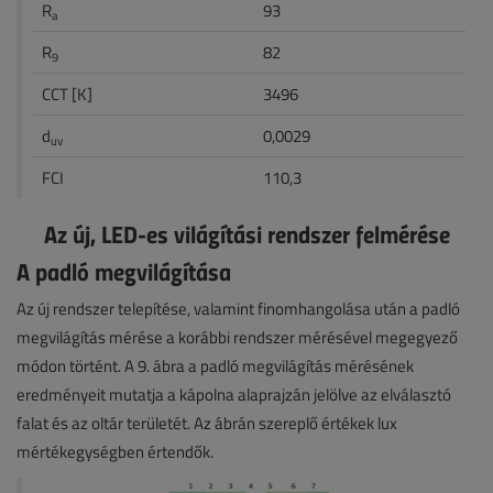
R
93
a
R
82
9
CCT [K]
3496
d
0,0029
uv
FCI
110,3
Az új, LED-es világítási rendszer felmérése
A padló megvilágítása
Az új rendszer telepítése, valamint finomhangolása után a padló
megvilágítás mérése a korábbi rendszer mérésével megegyező
módon történt. A 9. ábra a padló megvilágítás mérésének
eredményeit mutatja a kápolna alaprajzán jelölve az elválasztó
falat és az oltár területét. Az ábrán szereplő értékek lux
mértékegységben értendők.