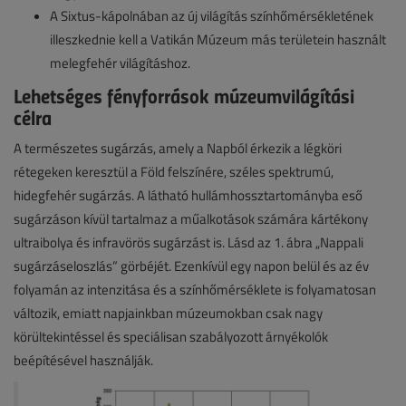
A Sixtus-kápolnában az új világítás színhőmérsékletének
illeszkednie kell a Vatikán Múzeum más területein használt
melegfehér világításhoz.
Lehetséges fényforrások múzeumvilágítási
célra
A természetes sugárzás, amely a Napból érkezik a légköri
rétegeken keresztül a Föld felszínére, széles spektrumú,
hidegfehér sugárzás. A látható hullámhossztartományba eső
sugárzáson kívül tartalmaz a műalkotások számára kártékony
ultraibolya és infravörös sugárzást is. Lásd az 1. ábra „Nappali
sugárzáseloszlás” görbéjét. Ezenkívül egy napon belül és az év
folyamán az intenzitása és a színhőmérséklete is folyamatosan
változik, emiatt napjainkban múzeumokban csak nagy
körültekintéssel és speciálisan szabályozott árnyékolók
beépítésével használják.