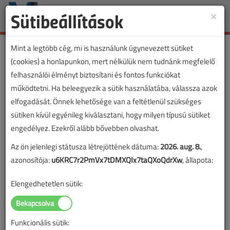
Sütibeállítások
×
Toggle
naviga
Mint a legtöbb cég, mi is használunk úgynevezett sütiket
(cookies) a honlapunkon, mert nélkülük nem tudnánk megfelelő
felhasználói élményt biztosítani és fontos funkciókat
működtetni. Ha beleegyezik a sütik használatába, válassza azok
elfogadását. Önnek lehetősége van a feltétlenül szükséges
sütiken kívül egyénileg kiválasztani, hogy milyen típusú sütiket
engedélyez. Ezekről alább bővebben olvashat.
Az ön jelenlegi státusza létrejöttének dátuma:
2026. aug. 8.
,
azonosítója:
u6KRC7r2PmVx7tDMXQIx7taQXoQdrXw
, állapota:
Elengedhetetlen sütik:
Funkcionális sütik:
Lapszám: