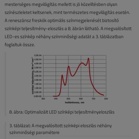
mesterséges megvilágítás mellett is jó közelítésben olyan
színészleletet keltsenek, mint természetes megvilágítás esetén.
A reneszánsz freskók optimális színmegjelenését biztosító
színképi teljesítmény-eloszlás a 8. ábrán látható. A megvalósított
LED-es színkép néhány színminőségi adatát a 3. táblázatban
foglaltuk össze.
8. ábra: Optimalizált LED színképi teljesítményeloszlás
3. táblázat: A megvalósított színképi eloszlás néhány
színminőségi paramétere