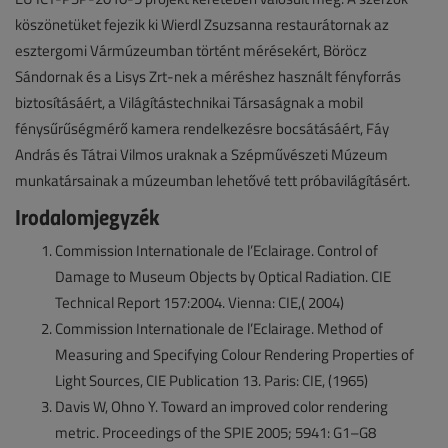
köszönetüket fejezik ki Wierdl Zsuzsanna restaurátornak az
esztergomi Vármúzeumban történt mérésekért, Böröcz
Sándornak és a Lisys Zrt-nek a méréshez használt fényforrás
biztosításáért, a Világítástechnikai Társaságnak a mobil
fénysűrűségmérő kamera rendelkezésre bocsátásáért, Fáy
András és Tátrai Vilmos uraknak a Szépművészeti Múzeum
munkatársainak a múzeumban lehetővé tett próbavilágításért.
Irodalomjegyzék
Commission Internationale de l’Eclairage. Control of
Damage to Museum Objects by Optical Radiation. CIE
Technical Report 157:2004. Vienna: CIE,( 2004)
Commission Internationale de l’Eclairage. Method of
Measuring and Specifying Colour Rendering Properties of
Light Sources, CIE Publication 13. Paris: CIE, (1965)
Davis W, Ohno Y. Toward an improved color rendering
metric. Proceedings of the SPIE 2005; 5941: G1–G8