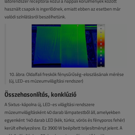
látórendszer receptorai közül a nappali körülmények között
használt csapok is ingerlődnek, emiatt ebben az esetben már
valódi színlátásról beszélhetünk.
10. ábra: Oldalfali freskók fénysűrűség-eloszlásának mérése
(új, LED-es múzeumvilágítási rendszer)
Összehasonlítás, konklúzió
A Sixtus-kápolna új, LED-es világítási rendszere
múzeumvilágításként 40 darab lámpatestből áll, amelyekben
egyenként 140 darab LED (kék, türkiz, vörös és fényporos fehér)
került elhelyezésre. Ez 3900 W beépített teljesítményt jelent. A