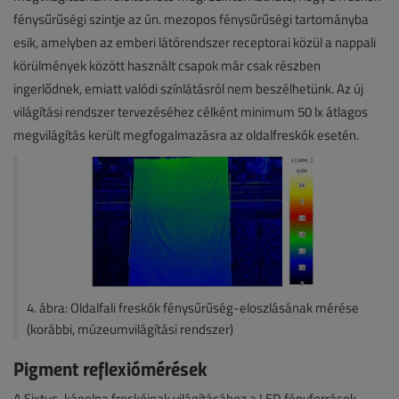
fénysűrűségi szintje az ún. mezopos fénysűrűségi tartományba
esik, amelyben az emberi látórendszer receptorai közül a nappali
körülmények között használt csapok már csak részben
ingerlődnek, emiatt valódi színlátásról nem beszélhetünk. Az új
világítási rendszer tervezéséhez célként minimum 50 lx átlagos
megvilágítás került megfogalmazásra az oldalfreskók esetén.
4. ábra: Oldalfali freskók fénysűrűség-eloszlásának mérése
(korábbi, múzeumvilágítási rendszer)
Pigment reflexiómérések
A Sixtus-kápolna freskóinak világításához a LED fényforrások