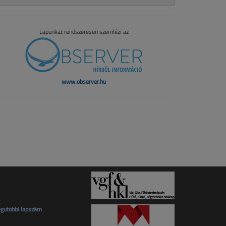
Lapunkat rendszeresen szemlézi az
www.observer.hu
gutóbbi lapszám