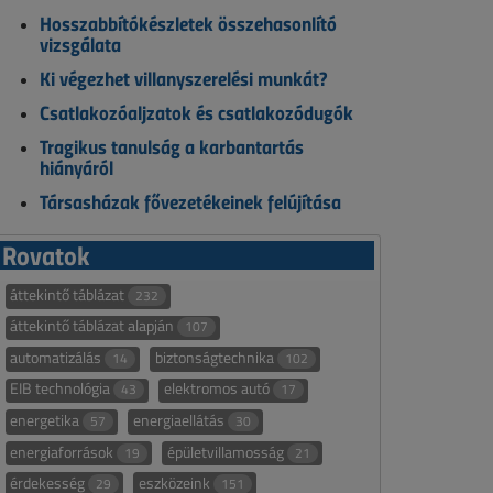
Hosszabbítókészletek összehasonlító
vizsgálata
Ki végezhet villanyszerelési munkát?
Csatlakozóaljzatok és csatlakozódugók
Tragikus tanulság a karbantartás
hiányáról
Társasházak fővezetékeinek felújítása
Rovatok
áttekintő táblázat
232
áttekintő táblázat alapján
107
automatizálás
biztonságtechnika
14
102
EIB technológia
elektromos autó
43
17
energetika
energiaellátás
57
30
energiaforrások
épületvillamosság
19
21
érdekesség
eszközeink
29
151