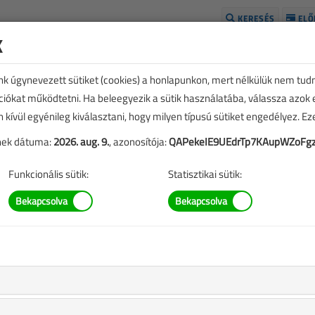
KERESÉS
ELŐ
k
H
unk úgynevezett sütiket (cookies) a honlapunkon, mert nélkülük nem tud
kciókat működtetni. Ha beleegyezik a sütik használatába, válassza azok
n kívül egyénileg kiválasztani, hogy milyen típusú sütiket engedélyez. E
tének dátuma:
2026. aug. 9.
, azonosítója:
QAPekeIE9UEdrTp7KAupWZoFg
Funkcionális sütik:
Statisztikai sütik:
TARTALOM