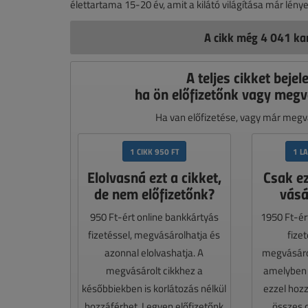
élettartama 15-20 év, amit a kilátó világítása már lénye
A cikk még 4 041 kar
A teljes cikket bejel
ha ön előfizetőnk vagy megv
Ha van előfizetése, vagy már megvá
1 CIKK 950 FT
1 L
Elolvasná ezt a cikket,
Csak e
de nem előfizetőnk?
vásá
950 Ft-ért online bankkártyás
1950 Ft-ér
fizetéssel, megvásárolhatja és
fize
azonnal elolvashatja. A
megvásáro
megvásárolt cikkhez a
amelyben e
későbbiekben is korlátozás nélkül
ezzel hoz
hozzáférhet. Legyen előfizetőnk
összes 