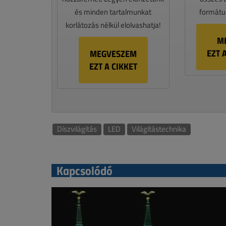
és minden tartalmunkat
formátum
korlátozás nélkül elolvashatja!
M
EZT 
MEGVESZEM
EZT A CIKKET
Díszvilágítás
LED
Világítástechnika
Kapcsolódó