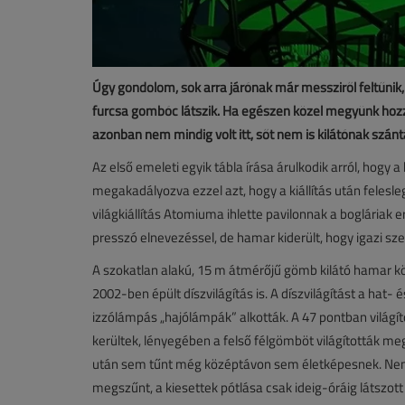
Úgy gondolom, sok arra járónak már messziről feltűni
furcsa gombóc látszik. Ha egészen közel megyünk hozzá
azonban nem mindig volt itt, sőt nem is kilátónak szánt
Az első emeleti egyik tábla írása árulkodik arról, hogy 
megakadályozva ezzel azt, hogy a kiállítás után felesl
világkiállítás Atomiuma ihlette pavilonnak a boglária
presszó elnevezéssel, de hamar kiderült, hogy igazi sz
A szokatlan alakú, 15 m átmérőjű gömb kilátó hamar 
2002-ben épült díszvilágítás is. A díszvilágítást a hat
izzólámpás „hajólámpák” alkották. A 47 pontban világít
kerültek, lényegében a felső félgömböt világították me
után sem tűnt még középtávon sem életképesnek. Nem 
megszűnt, a kiesettek pótlása csak ideig-óráig látszott 