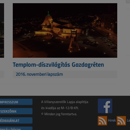
Templom-díszvilágítás Gazdagréten
2016. novemberi lapszám
IMPRESSZUM
A Villanyszerelők Lapja alapítója
és kiadója az M-12/B Kft.
SZERZŐINK
© Minden jog fenntartva.
ÉDIAAJÁNLAT
Hírek
Le
TIBEÁLLÍTÁSOK