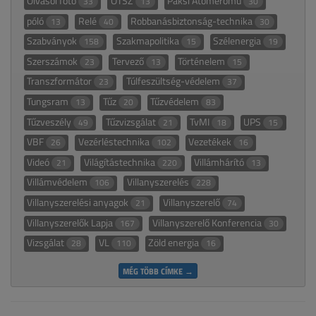
Olvasói fotó
OTSZ
Paksi Atomerőmű
33
13
30
póló
Relé
Robbanásbiztonság-technika
13
40
30
Szabványok
Szakmapolitika
Szélenergia
158
15
19
Szerszámok
Tervező
Történelem
23
13
15
Transzformátor
Túlfeszültség-védelem
23
37
Tungsram
Tűz
Tűzvédelem
13
20
83
Tűzveszély
Tűzvizsgálat
TvMI
UPS
49
21
18
15
VBF
Vezérléstechnika
Vezetékek
26
102
16
Videó
Világítástechnika
Villámhárító
21
220
13
Villámvédelem
Villanyszerelés
106
228
Villanyszerelési anyagok
Villanyszerelő
21
74
Villanyszerelők Lapja
Villanyszerelő Konferencia
167
30
Vizsgálat
VL
Zöld energia
28
110
16
MÉG TÖBB CÍMKE →