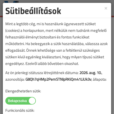
Sütibeállítások
×
Toggle
naviga
Mint a legtöbb cég, mi is használunk úgynevezett sütiket
(cookies) a honlapunkon, mert nélkülük nem tudnánk megfelelő
felhasználói élményt biztosítani és fontos funkciókat
Csuti Péter
működtetni. Ha beleegyezik a sütik használatába, válassza azok
elfogadását. Önnek lehetősége van a feltétlenül szükséges
tanszéki mérnök
sütiken kívül egyénileg kiválasztani, hogy milyen típusú sütiket
engedélyez. Ezekről alább bővebben olvashat.
SZERZŐK LISTÁJA
Az ön jelenlegi státusza létrejöttének dátuma:
2026. aug. 10.
,
azonosítója:
G8Qh7qHMp2PemSTNlpRKiQm41LiUk3v
, állapota:
1510 |
|
Elengedhetetlen sütik:
Csuti Péter cikkei
Funkcionális sütik: