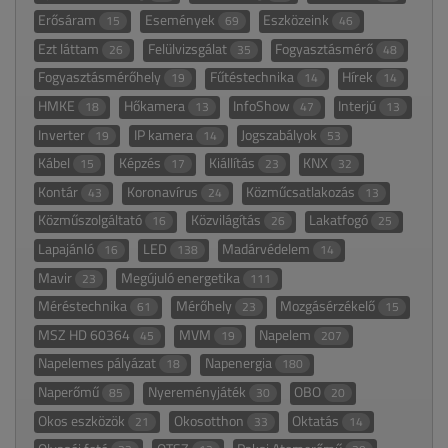
Erősáram
Események
Eszközeink
15
69
46
Ezt láttam
Felülvizsgálat
Fogyasztásmérő
26
35
48
Fogyasztásmérőhely
Fűtéstechnika
Hírek
19
14
14
HMKE
Hőkamera
InfoShow
Interjú
18
13
47
13
Inverter
IP kamera
Jogszabályok
19
14
53
Kábel
Képzés
Kiállítás
KNX
15
17
23
32
Kontár
Koronavírus
Közműcsatlakozás
43
24
13
Közműszolgáltató
Közvilágítás
Lakatfogó
16
26
25
Lapajánló
LED
Madárvédelem
16
138
14
Mavir
Megújuló energetika
23
111
Méréstechnika
Mérőhely
Mozgásérzékelő
61
23
15
MSZ HD 60364
MVM
Napelem
45
19
207
Napelemes pályázat
Napenergia
18
180
Naperőmű
Nyereményjáték
OBO
85
30
20
Okos eszközök
Okosotthon
Oktatás
21
33
14