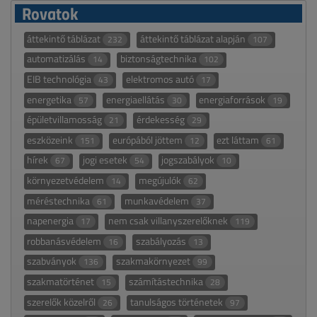
Rovatok
áttekintő táblázat
áttekintő táblázat alapján
232
107
automatizálás
biztonságtechnika
14
102
EIB technológia
elektromos autó
43
17
energetika
energiaellátás
energiaforrások
57
30
19
épületvillamosság
érdekesség
21
29
eszközeink
európából jöttem
ezt láttam
151
12
61
hírek
jogi esetek
jogszabályok
67
54
10
környezetvédelem
megújulók
14
62
méréstechnika
munkavédelem
61
37
napenergia
nem csak villanyszerelőknek
17
119
robbanásvédelem
szabályozás
16
13
szabványok
szakmakörnyezet
136
99
szakmatörténet
számítástechnika
15
28
szerelők közelről
tanulságos történetek
26
97