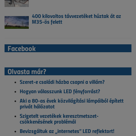
400 kilovoltos távvezetéket húztak át az
M35-ös felett
Facebook
Olvasta már?
Szeret-e családi házba csapni a villám?
Hogyan válasszunk LED fényforrást?
Aki a 80-as évek közvilágítási lámpáiból épített
privát hálózatot
Szigetelt vezetékek keresztmetszet-
csökkenésének problémái
Bevizsgáltuk az „internetes” LED reflektort!