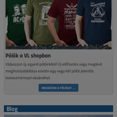
Pólók a VL shopban
Válasszon új, egyedi pólóinkból! Új előfizetés vagy meglévő
meghosszabbítása esetén egy vagy két pólót jelentős
kedvezménnyel vásárolhat.
MEGNÉZEM A PÓLÓKAT →
Blog