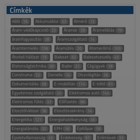
Címkék
ABB
Akkumulátor
Almérő
16
53
13
Áram-védőkapcsoló
Áramár
Áramellátás
22
39
79
áramfogyasztás
Áramszolgáltató
38
74
Áramtermelés
Áramütés
Atomerőmű
136
20
103
Átviteli hálózat
Baleset
Balesetveszély
73
52
45
Biztonságtechnika
Bojler
Cégügyek
39
21
18
Construma
Daniella
Díszvilágítás
52
14
26
Dokumentálás
E-mobilitás
E-töltő
58
114
61
Egyetemes szolgáltató
Elektromos autó
24
144
Elektromos fűtés
Előfizetés
33
96
Elosztóhálózat
Elosztószekrény
38
14
Energetika
Energiahatékonyság
121
46
Energiatárolás
EPH
Építőipar
32
16
58
Épületvillamosság
Érdekesség
Erőművek
45
97
33