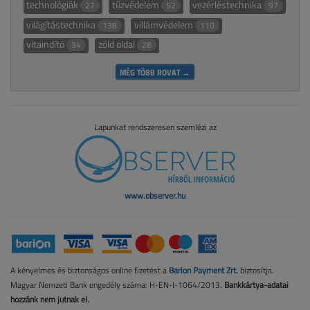
technológiák
tűzvédelem
vezérléstechnika
27
52
97
világítástechnika
villámvédelem
138
110
vitaindító
zöld oldal
34
28
MÉG TÖBB ROVAT →
Lapunkat rendszeresen szemlézi az
www.observer.hu
A kényelmes és biztonságos online fizetést a
Barion Payment Zrt.
biztosítja.
Magyar Nemzeti Bank engedély száma: H-EN-I-1064/2013.
Bankkártya-adatai
hozzánk nem jutnak el.