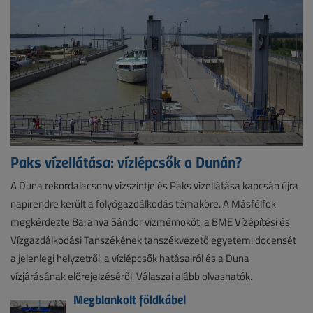
Paks vízellátása: vízlépcsők a Dunán?
A Duna rekordalacsony vízszintje és Paks vízellátása kapcsán újra
napirendre került a folyógazdálkodás témaköre. A Másfélfok
megkérdezte Baranya Sándor vízmérnököt, a BME Vízépítési és
Vízgazdálkodási Tanszékének tanszékvezető egyetemi docensét
a jelenlegi helyzetről, a vízlépcsők hatásairól és a Duna
vízjárásának előrejelzéséről. Válaszai alább olvashatók.
Megblankolt földkábel