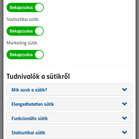
Statisztikai sütik:
Marketing sütik:
Tudnivalók a sütikről
Mik azok a sütik?
Elengedhetetlen sütik
Funkcionális sütik
LED-világítás a Sixtus-kápolna freskói számára
Statisztikai sütik