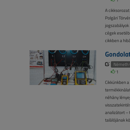
A cikksorozat
Polgári Törvé
jogszabályok 
cégek esetébe
cikkben a hib
Gondolat
Németh 
1
Cikkünkben a 
termékkinálat
néhány lényeg
visszatekinté
analizátort –
találójának k