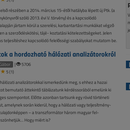
 elsõ részében a 2014. március 15-étõl hatályba lépett új Ptk. (a
V
nykönyvrõl szóló 2013. évi V. törvény) és a kapcsolódó
m
alapján jártam körül a szerelési, karbantartási munkákat végzõ
j
n a szerzõdéskötési, tájé- koztatási kötelezettségeket. Jelen
ás teljesítéshez kapcsolódó felelõsségi szabályokat mutatom be.
ok a hordozható hálózati analizátorokról
Gábor
|
5706
5 (1)
hálózati analizátorokkal ismerkedünk meg, s ehhez a hazai
ot bemutató áttekintő táblázatunk kérdéssorából emelünk ki
es szempontot. Előtte azonban tartsunk egy rövid történeti
st, amelynek során kiderül, hogy a hálózati vagy teljesítmény-
 tulajdonképpen – a transzformátor három magyar fel-
öszönhetjük… Hogy miért is?