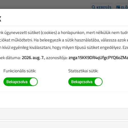
KERESÉS
ELŐ
k
H
unk úgynevezett sütiket (cookies) a honlapunkon, mert nélkülük nem tud
kciókat működtetni. Ha beleegyezik a sütik használatába, válassza azok
n kívül egyénileg kiválasztani, hogy milyen típusú sütiket engedélyez. E
tének dátuma:
2026. aug. 7.
, azonosítója:
znga15KK9DR4qUfgcPYQ6oZMa
Funkcionális sütik:
Statisztikai sütik:
ÉVES BONTÁS
ezése a
Médiaajánlat
oldalon található.