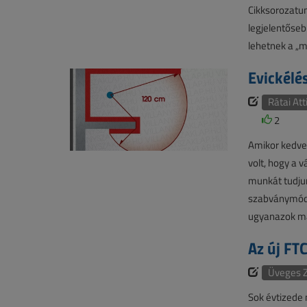
Cikksorozatu
legjelentőseb
lehetnek a „m
Evickélé
Rátai Att
2
Amikor kedves
volt, hogy a 
munkát tudjun
szabványmódo
ugyanazok m
Az új FT
Üveges Z
Sok évtizede