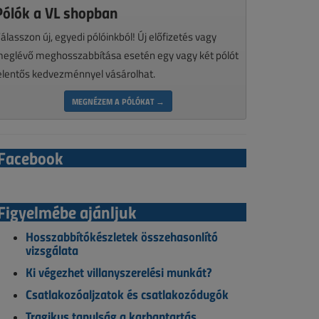
Pólók a VL shopban
álasszon új, egyedi pólóinkból! Új előfizetés vagy
eglévő meghosszabbítása esetén egy vagy két pólót
elentős kedvezménnyel vásárolhat.
MEGNÉZEM A PÓLÓKAT →
Facebook
Figyelmébe ajánljuk
Hosszabbítókészletek összehasonlító
vizsgálata
Ki végezhet villanyszerelési munkát?
Csatlakozóaljzatok és csatlakozódugók
Tragikus tanulság a karbantartás