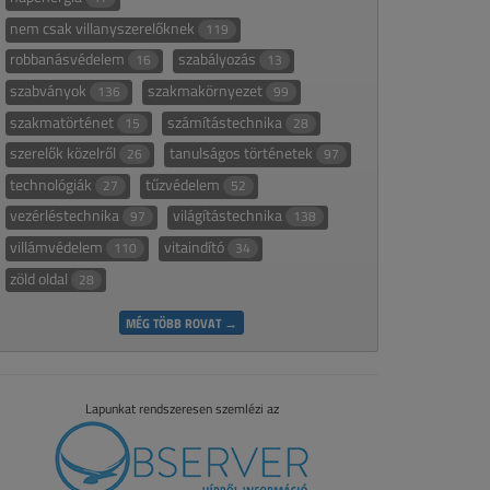
nem csak villanyszerelőknek
119
robbanásvédelem
szabályozás
16
13
szabványok
szakmakörnyezet
136
99
szakmatörténet
számítástechnika
15
28
szerelők közelről
tanulságos történetek
26
97
technológiák
tűzvédelem
27
52
vezérléstechnika
világítástechnika
97
138
villámvédelem
vitaindító
110
34
zöld oldal
28
MÉG TÖBB ROVAT →
Lapunkat rendszeresen szemlézi az