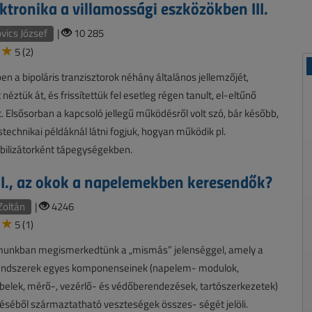
ktronika a villamossági eszközökben III.
ics József
|
10 285
5 (2)
ben a bipoláris tranzisztorok néhány általános jellemzőjét,
néztük át, és frissítettük fel esetleg régen tanult, el-eltűnő
. Elsősorban a kapcsoló jellegű működésről volt szó, bár később,
technikai példáknál látni fogjuk, hogyan működik pl.
bilizátorként tápegységekben.
I., az okok a napelemekben keresendők?
Zoltán
|
4246
5 (1)
munkban megismerkedtünk a „mismás” jelenséggel, amely a
ndszerek egyes komponenseinek (napelem- modulok,
ábelek, mérő-, vezérlő- és védőberendezések, tartószerkezetek)
séből származtatható veszteségek összes- ségét jelöli.