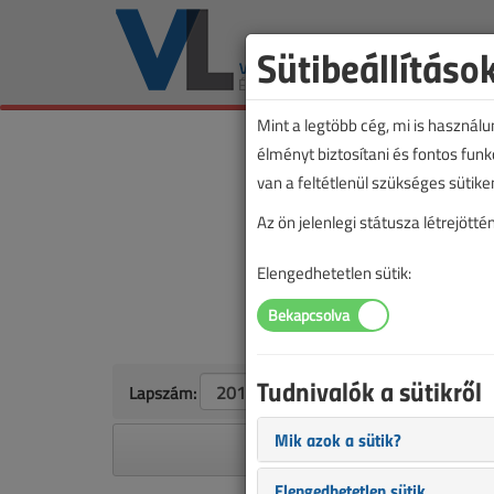
Sütibeállításo
Mint a legtöbb cég, mi is használ
élményt biztosítani és fontos fun
van a feltétlenül szükséges sütike
Az ön jelenlegi státusza létrejöt
Elengedhetetlen sütik:
Tudnivalók a sütikről
Lapszám:
Mik azok a sütik?
A megjelenések éves ütem
Elengedhetetlen sütik