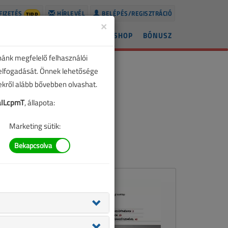
FIZETÉS
HÍRLEVÉL
BELÉPÉS/REGISZTRÁCIÓ
TIPP
×
ÍREK
LAPSZÁMOK
BLOG
SHOP
BÓNUSZ
nánk megfelelő felhasználói
 elfogadását. Önnek lehetősége
zekről alább bővebben olvashat.
ILcpmT
, állapota:
Marketing sütik: