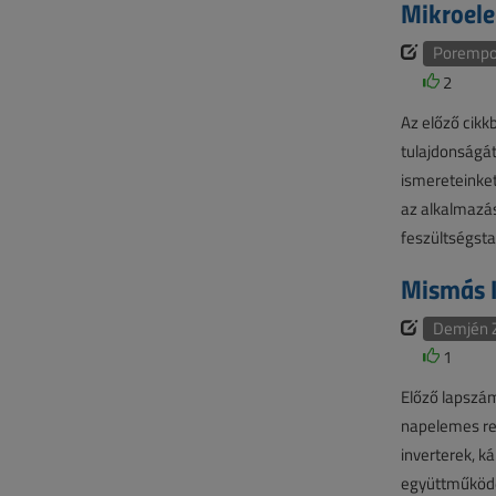
Mikroele
Porempov
2
Az előző cikk
tulajdonságát 
ismereteinket
az alkalmazás
feszültségsta
Mismás I
Demjén 
1
Előző lapszá
napelemes re
inverterek, k
együttműködé