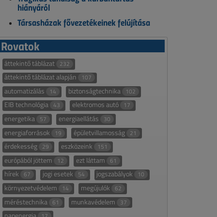
hiányáról
Társasházak fővezetékeinek felújítása
Rovatok
áttekintő táblázat
232
áttekintő táblázat alapján
107
automatizálás
biztonságtechnika
14
102
EIB technológia
elektromos autó
43
17
energetika
energiaellátás
57
30
energiaforrások
épületvillamosság
19
21
érdekesség
eszközeink
29
151
európából jöttem
ezt láttam
12
61
hírek
jogi esetek
jogszabályok
67
54
10
környezetvédelem
megújulók
14
62
méréstechnika
munkavédelem
61
37
napenergia
17