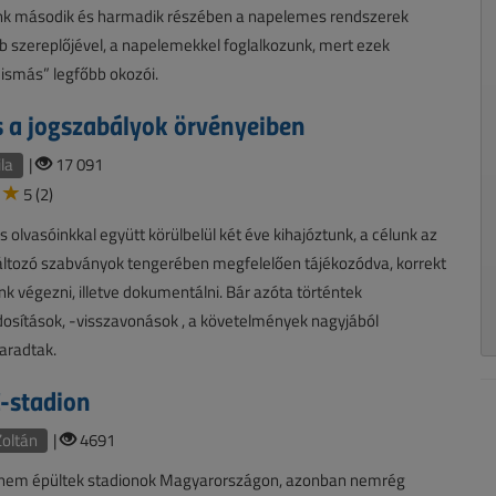
nk második és harmadik részében a napelemes rendszerek
b szereplőjével, a napelemekkel foglalkozunk, mert ezek
ismás” legfőbb okozói.
s a jogszabályok örvényeiben
ila
|
17 091
5 (2)
 olvasóinkkal együtt körülbelül két éve kihajóztunk, a célunk az
változó szabványok tengerében megfelelően tájékozódva, korrekt
k végezni, illetve dokumentálni. Bár azóta történtek
sítások, -visszavonások , a követelmények nagyjából
aradtak.
C-stadion
oltán
|
4691
 nem épültek stadionok Magyarországon, azonban nemrég