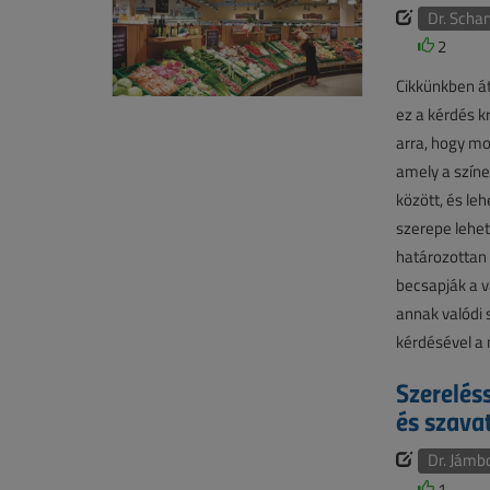
Dr. Scha
2
Cikkünkben át
ez a kérdés k
arra, hogy mo
amely a színe
között, és leh
szerepe lehet
határozottan 
becsapják a v
annak valódi 
kérdésével a
Szerelés
és szavat
Dr. Jámbo
1