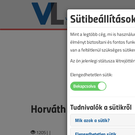
Sütibeállításo
Mint a legtöbb cég, mi is használ
élményt biztosítani és fontos fun
van a feltétlenül szükséges sütike
Az ön jelenlegi státusza létrejöt
Elengedhetetlen sütik:
Horváth László
Tudnivalók a sütikről
Mik azok a sütik?
1205 |
|
Elengedhetetlen sütik