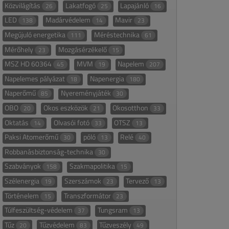
Közvilágítás
Lakatfogó
Lapajánló
26
25
16
LED
Madárvédelem
Mavir
138
14
23
Megújuló energetika
Méréstechnika
111
61
Mérőhely
Mozgásérzékelő
23
15
MSZ HD 60364
MVM
Napelem
45
19
207
Napelemes pályázat
Napenergia
18
180
Naperőmű
Nyereményjáték
85
30
OBO
Okos eszközök
Okosotthon
20
21
33
Oktatás
Olvasói fotó
OTSZ
14
33
13
Paksi Atomerőmű
póló
Relé
30
13
40
Robbanásbiztonság-technika
30
Szabványok
Szakmapolitika
158
15
Szélenergia
Szerszámok
Tervező
19
23
13
Történelem
Transzformátor
15
23
Túlfeszültség-védelem
Tungsram
37
13
Tűz
Tűzvédelem
Tűzveszély
20
83
49