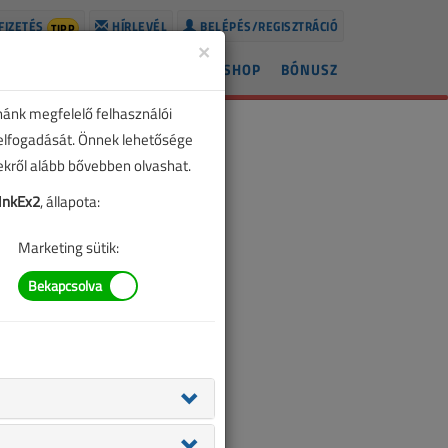
FIZETÉS
HÍRLEVÉL
BELÉPÉS/REGISZTRÁCIÓ
TIPP
×
ÍREK
LAPSZÁMOK
BLOG
SHOP
BÓNUSZ
nánk megfelelő felhasználói
 elfogadását. Önnek lehetősége
zekről alább bővebben olvashat.
nkEx2
, állapota:
Marketing sütik: