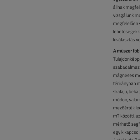
állnak megfe
vizsgálunk me
megfelelően s
lehetőségekke
kiválasztás ve
A műszer főbb
Tulajdonképp
szabadalmazt
mágneses mez
térirányban m
skálájú, bekap
módon, valami
mezőérték leo
mT közötti, 
mérhető segít
egy kikapcsol