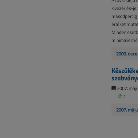
A rövid idej
kivezérlés-je
másodpercig j
értéket mutat
Minden esetbe
minimális mér
2009. dece
Készülékv
szabványo
2007. május
1
2007. máju