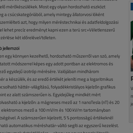
lelő mérőkészülékek. Most egy olyan hordozható eszközt
g a csúcskategóriából, amely mintegy állatorvosi lóként
zemlélteti azt, hogy milyen méréstechnikai és adatfeldolgozási
l lehet precíz eredményt kapni ezen a terü src=Véletlenszerű
zérlése két időrelével/tdleten.
 jellemzői
en egy könnyen kezelhető, hordozható műszerről van szó, amely
atott módszerrel képes egy adott pontban az elektromos és
ő egyidejű izotróp mérésére. Valójában mindhárom
ér a készülék, és az eredő értékét jeleníti meg a logaritmikus
csolható háttér-világítású, folyadékkristályos kijelzőn grafikus
V
nt ez alatt számszerűen is. Egyidejűleg mindkét mért
m
lvasható a kijelzőn: a mágneses mező az 1 nanoTesla (nT) és 20
j
az elektromos mező a 100 mV/m és 100 kV/m tartományban
ségével. A számszerűen kijelzett, 5 % pontosságú értékeknél
ható automatikus méréshatár-váltó segíti az egyszerű kezelést.