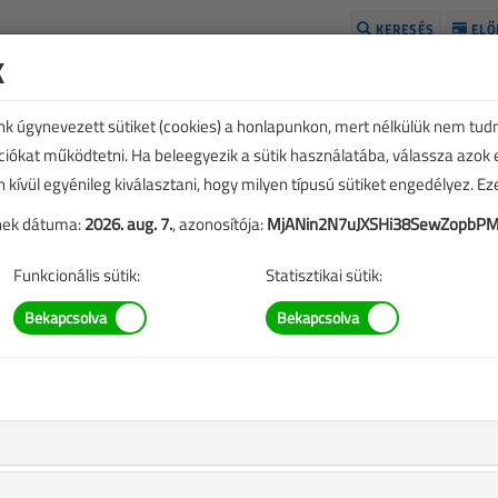
KERESÉS
ELŐ
k
H
unk úgynevezett sütiket (cookies) a honlapunkon, mert nélkülük nem tud
kciókat működtetni. Ha beleegyezik a sütik használatába, válassza azok
n kívül egyénileg kiválasztani, hogy milyen típusú sütiket engedélyez. E
tének dátuma:
2026. aug. 7.
, azonosítója:
MjANin2N7uJXSHi38SewZopbPM
Funkcionális sütik:
Statisztikai sütik:
SZERZŐK LISTÁJA