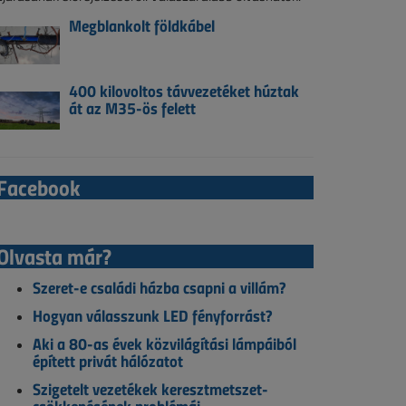
Megblankolt földkábel
400 kilovoltos távvezetéket húztak
át az M35-ös felett
Facebook
Olvasta már?
Szeret-e családi házba csapni a villám?
Hogyan válasszunk LED fényforrást?
Aki a 80-as évek közvilágítási lámpáiból
épített privát hálózatot
Szigetelt vezetékek keresztmetszet-