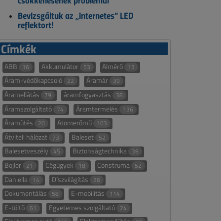
csökkenésének problémái
Bevizsgáltuk az „internetes” LED
reflektort!
Címkék
ABB
Akkumulátor
Almérő
16
53
13
Áram-védőkapcsoló
Áramár
22
39
Áramellátás
áramfogyasztás
79
38
Áramszolgáltató
Áramtermelés
74
136
Áramütés
Atomerőmű
20
103
Átviteli hálózat
Baleset
73
52
Balesetveszély
Biztonságtechnika
45
39
Bojler
Cégügyek
Construma
21
18
52
Daniella
Díszvilágítás
14
26
Dokumentálás
E-mobilitás
58
114
E-töltő
Egyetemes szolgáltató
61
24