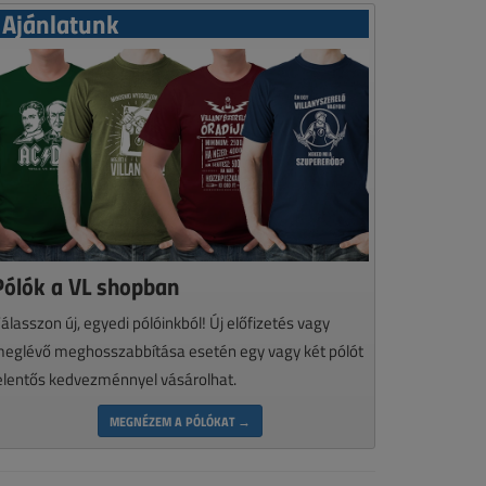
Ajánlatunk
Pólók a VL shopban
álasszon új, egyedi pólóinkból! Új előfizetés vagy
eglévő meghosszabbítása esetén egy vagy két pólót
elentős kedvezménnyel vásárolhat.
MEGNÉZEM A PÓLÓKAT →