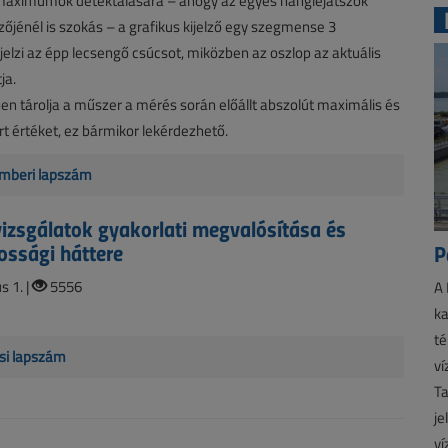
ű maximumok detektálására – ahogy az egyes hanglejátszók
lzőjénél is szokás – a grafikus kijelző egy szegmense 3
elzi az épp lecsengő csúcsot, miközben az oszlop az aktuális
ja.
n tárolja a műszer a mérés során előállt abszolút maximális és
t értéket, ez bármikor lekérdezhető.
mberi lapszám
izsgálatok gyakorlati megvalósítása és
ssági háttere
P
 1. |
5556
A 
ka
té
si lapszám
ví
Ta
je
ví