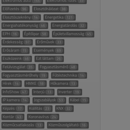
Elektromos autó
Elektromos fűtés
144
33
Előfizetés
Elosztóhálózat
96
38
Elosztószekrény
Energetika
14
121
Energiahatékonyság
Energiatárolás
46
32
EPH
Építőipar
Épületvillamosság
16
58
45
Érdekesség
Erőművek
97
33
Erősáram
Események
15
69
Eszközeink
Ezt láttam
46
26
Felülvizsgálat
Fogyasztásmérő
35
48
Fogyasztásmérőhely
Fűtéstechnika
19
14
Hírek
HMKE
Hőkamera
14
18
13
InfoShow
Interjú
Inverter
47
13
19
IP kamera
Jogszabályok
Kábel
14
53
15
Képzés
Kiállítás
KNX
17
23
32
Kontár
Koronavírus
43
24
Közműcsatlakozás
Közműszolgáltató
13
16