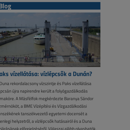
Blog
aks vízellátása: vízlépcsők a Dunán?
Duna rekordalacsony vízszintje és Paks vízellátása
pcsán újra napirendre került a folyógazdálkodás
maköre. A Másfélfok megkérdezte Baranya Sándor
zmérnököt, a BME Vízépítési és Vízgazdálkodási
nszékének tanszékvezető egyetemi docensét a
lenlegi helyzetről, a vízlépcsők hatásairól és a Duna
zjárásának előrejelzéséről. Válaszai alább olvashatók.