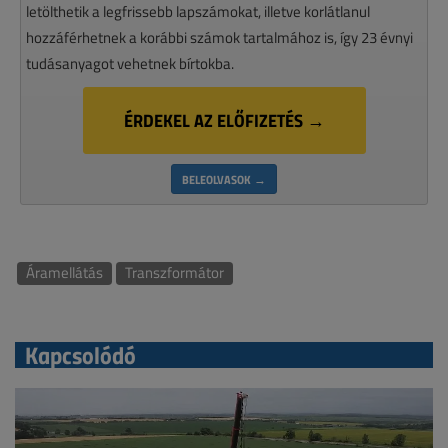
letölthetik a legfrissebb lapszámokat, illetve korlátlanul
hozzáférhetnek a korábbi számok tartalmához is, így 23 évnyi
tudásanyagot vehetnek bírtokba.
ÉRDEKEL AZ ELŐFIZETÉS →
BELEOLVASOK →
Áramellátás
Transzformátor
Kapcsolódó