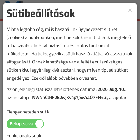
Sütibeállítások
×
Toggle
naviga
Mint a legtöbb cég, mi is használunk úgynevezett sütiket
(cookies) a honlapunkon, mert nélkülük nem tudnánk megfelelő
felhasználói élményt biztosítani és fontos funkciókat
1800 kilométer hálózat és
működtetni. Ha beleegyezik a sütik használatába, válassza azok
több mint 2800
elfogadását. Önnek lehetősége van a feltétlenül szükséges
sütiken kívül egyénileg kiválasztani, hogy milyen típusú sütiket
transzformátor fejlesztése
engedélyez. Ezekről alább bővebben olvashat.
fejeződött be
Az ön jelenlegi státusza létrejöttének dátuma:
2026. aug. 10.
,
azonosítója:
iNWNhCtRF2E2wjKv4pYjSwYaO7FN4uJ
, állapota:
2026. május 11. |
VL online |
2783 |
Elengedhetetlen sütik:
Funkcionális sütik: