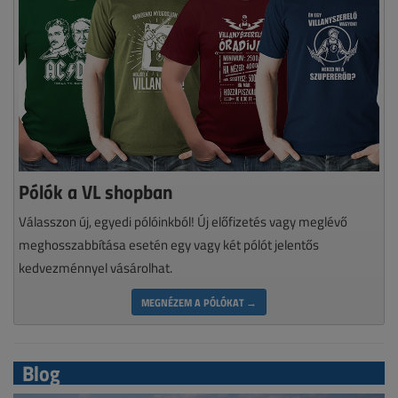
Pólók a VL shopban
Válasszon új, egyedi pólóinkból! Új előfizetés vagy meglévő
meghosszabbítása esetén egy vagy két pólót jelentős
kedvezménnyel vásárolhat.
MEGNÉZEM A PÓLÓKAT →
Blog