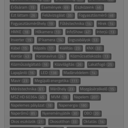
Erősáram
Események
Eszközeink
15
69
46
Ezt láttam
Felülvizsgálat
Fogyasztásmérő
26
35
48
Fogyasztásmérőhely
Fűtéstechnika
Hírek
19
14
14
HMKE
Hőkamera
InfoShow
Interjú
18
13
47
13
Inverter
IP kamera
Jogszabályok
19
14
53
Kábel
Képzés
Kiállítás
KNX
15
17
23
32
Kontár
Koronavírus
Közműcsatlakozás
43
24
13
Közműszolgáltató
Közvilágítás
Lakatfogó
16
26
25
Lapajánló
LED
Madárvédelem
16
138
14
Mavir
Megújuló energetika
23
111
Méréstechnika
Mérőhely
Mozgásérzékelő
61
23
15
MSZ HD 60364
MVM
Napelem
45
19
207
Napelemes pályázat
Napenergia
18
180
Naperőmű
Nyereményjáték
OBO
85
30
20
Okos eszközök
Okosotthon
Oktatás
21
33
14