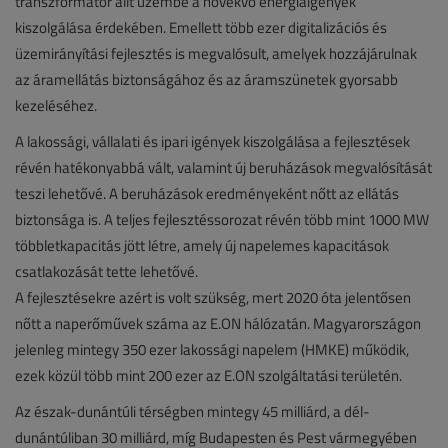
transzformátor állt üzembe a növekvő energiaigények
kiszolgálása érdekében. Emellett több ezer digitalizációs és
üzemirányítási fejlesztés is megvalósult, amelyek hozzájárulnak
az áramellátás biztonságához és az áramszünetek gyorsabb
kezeléséhez.
A lakossági, vállalati és ipari igények kiszolgálása a fejlesztések
révén hatékonyabbá vált, valamint új beruházások megvalósítását
teszi lehetővé. A beruházások eredményeként nőtt az ellátás
biztonsága is. A teljes fejlesztéssorozat révén több mint 1000 MW
többletkapacitás jött létre, amely új napelemes kapacitások
csatlakozását tette lehetővé.
A fejlesztésekre azért is volt szükség, mert 2020 óta jelentősen
nőtt a naperőművek száma az E.ON hálózatán. Magyarországon
jelenleg mintegy 350 ezer lakossági napelem (HMKE) működik,
ezek közül több mint 200 ezer az E.ON szolgáltatási területén.
Az észak-dunántúli térségben mintegy 45 milliárd, a dél-
dunántúliban 30 milliárd, míg Budapesten és Pest vármegyében