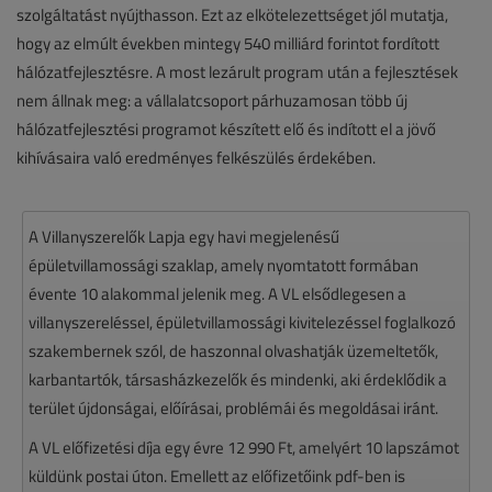
szolgáltatást nyújthasson. Ezt az elkötelezettséget jól mutatja,
hogy az elmúlt években mintegy 540 milliárd forintot fordított
hálózatfejlesztésre. A most lezárult program után a fejlesztések
nem állnak meg: a vállalatcsoport párhuzamosan több új
hálózatfejlesztési programot készített elő és indított el a jövő
kihívásaira való eredményes felkészülés érdekében.
A Villanyszerelők Lapja egy havi megjelenésű
épületvillamossági szaklap, amely nyomtatott formában
évente 10 alakommal jelenik meg. A VL elsődlegesen a
villanyszereléssel, épületvillamossági kivitelezéssel foglalkozó
szakembernek szól, de haszonnal olvashatják üzemeltetők,
karbantartók, társasházkezelők és mindenki, aki érdeklődik a
terület újdonságai, előírásai, problémái és megoldásai iránt.
A VL előfizetési díja egy évre 12 990 Ft, amelyért 10 lapszámot
küldünk postai úton. Emellett az előfizetőink pdf-ben is