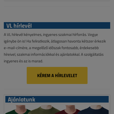
VL hírlevél
A VL hírlevél kényelmes, ingyenes szakmai hírforrás. Vegye
igénybe ön is! Ha feliratkozik, átlagosan havonta kétszer érkezik
e-mail-címére, a megelőző időszak fontosabb, érdekesebb
híreivel, szakmai információkkal és ajánlatokkal. A szolgáltatás
ingyenes és az is marad.
KÉREM A HÍRLEVELET
Ajánlatunk