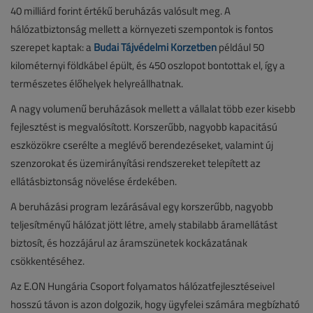
40 milliárd forint értékű beruházás valósult meg. A
hálózatbiztonság mellett a környezeti szempontok is fontos
szerepet kaptak: a
Budai Tájvédelmi Körzetben
például 50
kilométernyi földkábel épült, és 450 oszlopot bontottak el, így a
természetes élőhelyek helyreállhatnak.
A nagy volumenű beruházások mellett a vállalat több ezer kisebb
fejlesztést is megvalósított. Korszerűbb, nagyobb kapacitású
eszközökre cserélte a meglévő berendezéseket, valamint új
szenzorokat és üzemirányítási rendszereket telepített az
ellátásbiztonság növelése érdekében.
A beruházási program lezárásával egy korszerűbb, nagyobb
teljesítményű hálózat jött létre, amely stabilabb áramellátást
biztosít, és hozzájárul az áramszünetek kockázatának
csökkentéséhez.
Az E.ON Hungária Csoport folyamatos hálózatfejlesztéseivel
hosszú távon is azon dolgozik, hogy ügyfelei számára megbízható