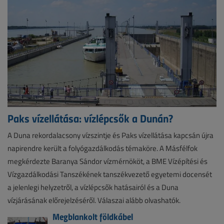
Paks vízellátása: vízlépcsők a Dunán?
A Duna rekordalacsony vízszintje és Paks vízellátása kapcsán újra
napirendre került a folyógazdálkodás témaköre. A Másfélfok
megkérdezte Baranya Sándor vízmérnököt, a BME Vízépítési és
Vízgazdálkodási Tanszékének tanszékvezető egyetemi docensét
a jelenlegi helyzetről, a vízlépcsők hatásairól és a Duna
vízjárásának előrejelzéséről. Válaszai alább olvashatók.
Megblankolt földkábel