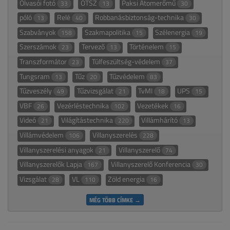
Olvasói fotó
OTSZ
Paksi Atomerőmű
33
13
30
póló
Relé
Robbanásbiztonság-technika
13
40
30
Szabványok
Szakmapolitika
Szélenergia
158
15
19
Szerszámok
Tervező
Történelem
23
13
15
Transzformátor
Túlfeszültség-védelem
23
37
Tungsram
Tűz
Tűzvédelem
13
20
83
Tűzveszély
Tűzvizsgálat
TvMI
UPS
49
21
18
15
VBF
Vezérléstechnika
Vezetékek
26
102
16
Videó
Világítástechnika
Villámhárító
21
220
13
Villámvédelem
Villanyszerelés
106
228
Villanyszerelési anyagok
Villanyszerelő
21
74
Villanyszerelők Lapja
Villanyszerelő Konferencia
167
30
Vizsgálat
VL
Zöld energia
28
110
16
MÉG TÖBB CÍMKE →