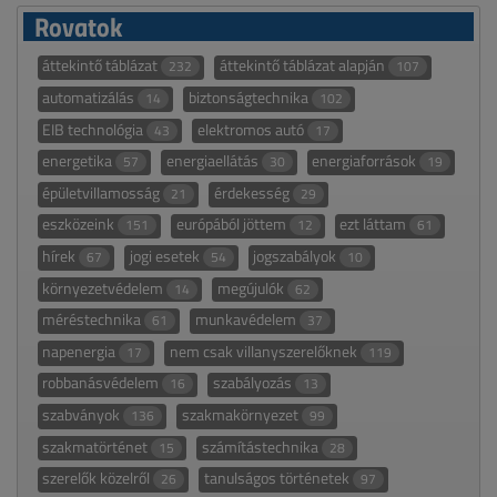
Rovatok
áttekintő táblázat
áttekintő táblázat alapján
232
107
automatizálás
biztonságtechnika
14
102
EIB technológia
elektromos autó
43
17
energetika
energiaellátás
energiaforrások
57
30
19
épületvillamosság
érdekesség
21
29
eszközeink
európából jöttem
ezt láttam
151
12
61
hírek
jogi esetek
jogszabályok
67
54
10
környezetvédelem
megújulók
14
62
méréstechnika
munkavédelem
61
37
napenergia
nem csak villanyszerelőknek
17
119
robbanásvédelem
szabályozás
16
13
szabványok
szakmakörnyezet
136
99
szakmatörténet
számítástechnika
15
28
szerelők közelről
tanulságos történetek
26
97