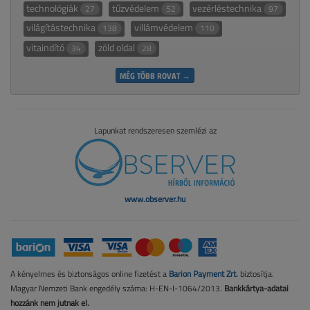
technológiák
tűzvédelem
vezérléstechnika
27
52
97
világítástechnika
villámvédelem
138
110
vitaindító
zöld oldal
34
28
MÉG TÖBB ROVAT →
Lapunkat rendszeresen szemlézi az
www.observer.hu
A kényelmes és biztonságos online fizetést a
Barion Payment Zrt.
biztosítja.
Magyar Nemzeti Bank engedély száma: H-EN-I-1064/2013.
Bankkártya-adatai
hozzánk nem jutnak el.