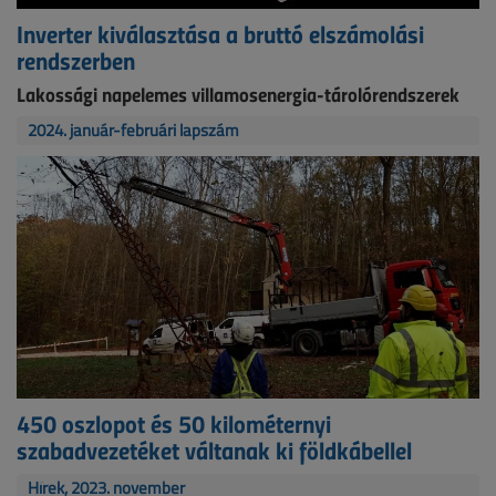
Inverter kiválasztása a bruttó elszámolási
rendszerben
Lakossági napelemes villamosenergia-tárolórendszerek
2024. január-februári lapszám
450 oszlopot és 50 kilométernyi
szabadvezetéket váltanak ki földkábellel
Hírek, 2023. november