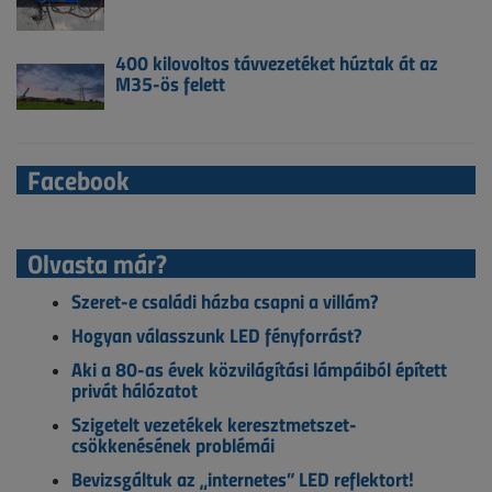
400 kilovoltos távvezetéket húztak át az
M35-ös felett
Facebook
Olvasta már?
Szeret-e családi házba csapni a villám?
Hogyan válasszunk LED fényforrást?
Aki a 80-as évek közvilágítási lámpáiból épített
privát hálózatot
Szigetelt vezetékek keresztmetszet-
csökkenésének problémái
Bevizsgáltuk az „internetes” LED reflektort!