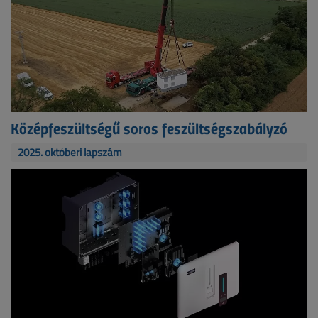
Középfeszültségű soros feszültségszabályzó
2025. októberi lapszám