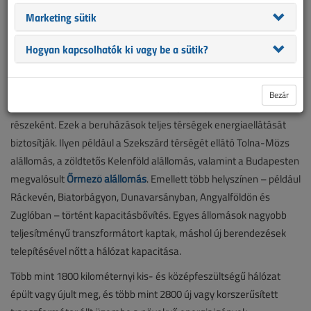
gyakran nem ott és nem akkor kerül felhasználásra, ahol és
Marketing sütik
amikor megtermelődik. Ez indokolja a hálózat átfogó fejlesztését
és a szükséges teljesítménybővítést.
Hogyan kapcsolhatók ki vagy be a sütik?
A projektekben hat új alállomás épült, és több meglévő
létesítmény is bővült a Dunántúl, Pest vármegye és Budapest
Bezár
áramhálózatát üzemeltető vállalatcsoport fejlesztéssorozatának
részeként. Ezek a beruházások teljes térségek energiaellátását
biztosítják. Ilyen például a Szekszárd térségét ellátó Tolna-Mözs
alállomás, a zöldtetős Kelenföld alállomás, valamint a Budapesten
megvalósult
Őrmező alállomás
. Emellett több helyszínen – például
Ráckevén, Biatorbágyon, Dunavarsányban, Angyalföldön és
Zuglóban – történt kapacitásbővítés. Egyes állomások nagyobb
teljesítményű transzformátort kaptak, máshol új berendezések
telepítésével nőtt a hálózat kapacitása.
Több mint 1800 kilométernyi kis- és középfeszültségű hálózat
épült vagy újult meg, és több mint 2800 új vagy korszerűsített