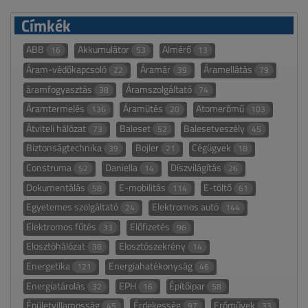
Címkék
ABB
Akkumulátor
Almérő
16
53
13
Áram-védőkapcsoló
Áramár
Áramellátás
22
39
79
áramfogyasztás
Áramszolgáltató
38
74
Áramtermelés
Áramütés
Atomerőmű
136
20
103
Átviteli hálózat
Baleset
Balesetveszély
73
52
45
Biztonságtechnika
Bojler
Cégügyek
39
21
18
Construma
Daniella
Díszvilágítás
52
14
26
Dokumentálás
E-mobilitás
E-töltő
58
114
61
Egyetemes szolgáltató
Elektromos autó
24
144
Elektromos fűtés
Előfizetés
33
96
Elosztóhálózat
Elosztószekrény
38
14
Energetika
Energiahatékonyság
121
46
Energiatárolás
EPH
Építőipar
32
16
58
Épületvillamosság
Érdekesség
Erőművek
45
97
33