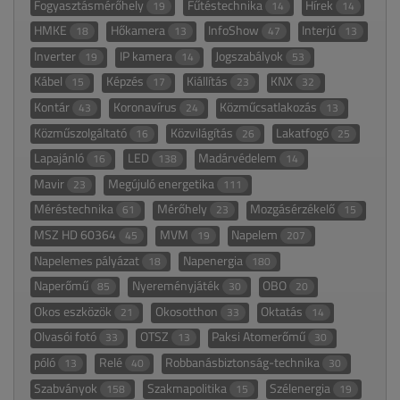
Fogyasztásmérőhely
Fűtéstechnika
Hírek
19
14
14
HMKE
Hőkamera
InfoShow
Interjú
18
13
47
13
Inverter
IP kamera
Jogszabályok
19
14
53
Kábel
Képzés
Kiállítás
KNX
15
17
23
32
Kontár
Koronavírus
Közműcsatlakozás
43
24
13
Közműszolgáltató
Közvilágítás
Lakatfogó
16
26
25
Lapajánló
LED
Madárvédelem
16
138
14
Mavir
Megújuló energetika
23
111
Méréstechnika
Mérőhely
Mozgásérzékelő
61
23
15
MSZ HD 60364
MVM
Napelem
45
19
207
Napelemes pályázat
Napenergia
18
180
Naperőmű
Nyereményjáték
OBO
85
30
20
Okos eszközök
Okosotthon
Oktatás
21
33
14
Olvasói fotó
OTSZ
Paksi Atomerőmű
33
13
30
póló
Relé
Robbanásbiztonság-technika
13
40
30
Szabványok
Szakmapolitika
Szélenergia
158
15
19