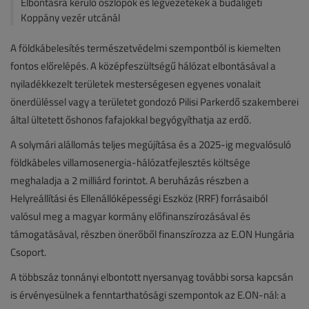
Elbontásra kerülő oszlopok és légvezetékek a budaligeti
Koppány vezér utcánál
A földkábelesítés természetvédelmi szempontból is kiemelten
fontos előrelépés. A középfeszültségű hálózat elbontásával a
nyiladékkezelt területek mesterségesen egyenes vonalait
önerdüléssel vagy a területet gondozó Pilisi Parkerdő szakemberei
által ültetett őshonos fafajokkal begyógyíthatja az erdő.
A solymári alállomás teljes megújítása és a 2025-ig megvalósuló
földkábeles villamosenergia-hálózatfejlesztés költsége
meghaladja a 2 milliárd forintot. A beruházás részben a
Helyreállítási és Ellenállóképességi Eszköz (RRF) forrásaiból
valósul meg a magyar kormány előfinanszírozásával és
támogatásával, részben önerőből finanszírozza az E.ON Hungária
Csoport.
A többszáz tonnányi elbontott nyersanyag további sorsa kapcsán
is érvényesülnek a fenntarthatósági szempontok az E.ON-nál: a