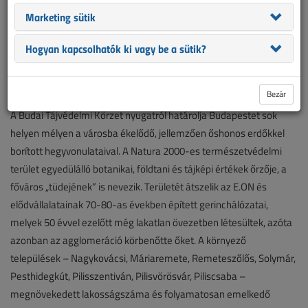
Teljesen megújult az E.ON solymári alállomása, amely
Marketing sütik
Máriaremete, Remeteszőlős, Solymár, Pesthidegkút,
Pilisszentiván, Pilisvörösvár, Piliscsaba, Nagykovácsi települések
Hogyan kapcsolhatók ki vagy be a sütik?
áramellátásáért felelős. A környék településein és védett
erdőségeiben 450 oszlopot és 50 kilométernyi légvezetéket
bontanak el.
Bezár
A Budai Tájvédelmi Körzet nyugatról határolja Budapestet sok
helyen mélyen a városba ékelődő, jellemzően őshonos erdőkkel
borított hegyvonulataival. A Natura 2000-es természetvédelmi
terület egyedülálló botanikai, földtani és tájképi értékek őrzője, a
főváros „tüdejének” is nevezik. Területét átszelik az E.ON és
elődvállalatainak 70-80-as években épített gerinchálózatai,
melyek 50 évvel ezelőtt még lakatlan övezetben létesültek, azóta
azonban az agglomeráció körbenőtte őket. A környező
települések – Nagykovácsi, Máriaremete, Remeteszőlős, Solymár,
Pesthidegkút, Pilisszentiván, Pilisvörösvár, Piliscsaba –
megnövekedett lakosságszáma és folyamatosan emelkedő