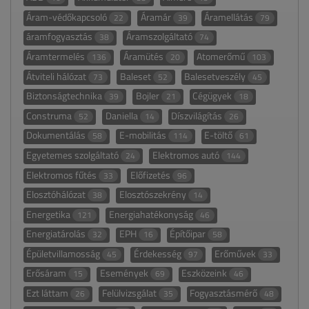
Áram-védőkapcsoló
Áramár
Áramellátás
22
39
79
áramfogyasztás
Áramszolgáltató
38
74
Áramtermelés
Áramütés
Atomerőmű
136
20
103
Átviteli hálózat
Baleset
Balesetveszély
73
52
45
Biztonságtechnika
Bojler
Cégügyek
39
21
18
Construma
Daniella
Díszvilágítás
52
14
26
Dokumentálás
E-mobilitás
E-töltő
58
114
61
Egyetemes szolgáltató
Elektromos autó
24
144
Elektromos fűtés
Előfizetés
33
96
Elosztóhálózat
Elosztószekrény
38
14
Energetika
Energiahatékonyság
121
46
Energiatárolás
EPH
Építőipar
32
16
58
Épületvillamosság
Érdekesség
Erőművek
45
97
33
Erősáram
Események
Eszközeink
15
69
46
Ezt láttam
Felülvizsgálat
Fogyasztásmérő
26
35
48