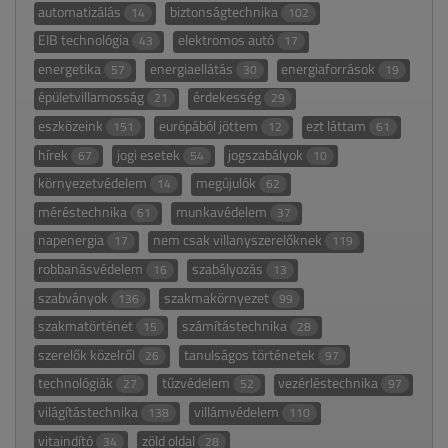
automatizálás
biztonságtechnika
14
102
EIB technológia
elektromos autó
43
17
energetika
energiaellátás
energiaforrások
57
30
19
épületvillamosság
érdekesség
21
29
eszközeink
európából jöttem
ezt láttam
151
12
61
hírek
jogi esetek
jogszabályok
67
54
10
környezetvédelem
megújulók
14
62
méréstechnika
munkavédelem
61
37
napenergia
nem csak villanyszerelőknek
17
119
robbanásvédelem
szabályozás
16
13
szabványok
szakmakörnyezet
136
99
szakmatörténet
számítástechnika
15
28
szerelők közelről
tanulságos történetek
26
97
technológiák
tűzvédelem
vezérléstechnika
27
52
97
világítástechnika
villámvédelem
138
110
vitaindító
zöld oldal
34
28