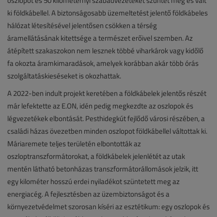
oszlopot és 50 kilométernyi szabadvezetéket szüntet meg és vált
ki földkábellel. A biztonságosabb üzemeltetést jelentő földkábeles
hálózat létesítésével jelentősen csökken a térség
áramellátásának kitettsége a természet erőivel szemben. Az
átépített szakaszokon nem lesznek többé viharkárok vagy kidőlő
fa okozta áramkimaradások, amelyek korábban akár több órás
szolgáltatáskieséseket is okozhattak.
A 2022-ben indult projekt keretében a földkábelek jelentős részét
már lefektette az E.ON, idén pedig megkezdte az oszlopok és
légvezetékek elbontását. Pesthidegkút fejlődő városi részében, a
családi házas övezetben minden oszlopot földkábellel váltottak ki.
Máriaremete teljes területén elbontották az
oszloptranszformátorokat, a földkábelek jelenlétét az utak
mentén látható betonházas transzformátorállomások jelzik, itt
egy kilométer hosszú erdei nyiladékot szüntetett meg az
energiacég. A fejlesztésben az üzembiztonságot és a
környezetvédelmet szorosan kíséri az esztétikum: egy oszlopok és