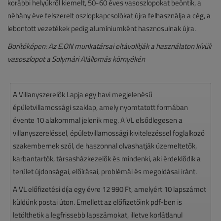
korábbi helyükről kiemelt, 50-60 éves vasoszlopokat beöntik, a
néhány éve felszerelt oszlopkapcsolókat újra felhasználja a cég, a
lebontott vezetékek pedig alumíniumként hasznosulnak újra.
Borítóképen: Az E.ON munkatársai eltávolítják a használaton kívüli
vasoszlopot a Solymári Alállomás környékén
A Villanyszerelők Lapja egy havi megjelenésű
épületvillamossági szaklap, amely nyomtatott formában
évente 10 alakommal jelenik meg. A VL elsődlegesen a
villanyszereléssel, épületvillamossági kivitelezéssel foglalkozó
szakembernek szól, de haszonnal olvashatják üzemeltetők,
karbantartók, társasházkezelők és mindenki, aki érdeklődik a
terület újdonságai, előírásai, problémái és megoldásai iránt.
A VL előfizetési díja egy évre 12 990 Ft, amelyért 10 lapszámot
küldünk postai úton. Emellett az előfizetőink pdf-ben is
letölthetik a legfrissebb lapszámokat, illetve korlátlanul