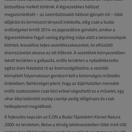
biztosítása mellett történik. A légvezetékes hálózat
megszüntetését – az üzembiztosabb hálózat igényén túl – több
időjárási és természeti tényező indokolta, elég csak a budai
erdőségeket érintő 2014-es jegesedésre gondolni, amikor a
légvezetékekre fagyó vastag jégréteg súlya alatt a betonoszlopok
kitörtek, leszakítva teljes vezetékszakaszokat, és elhúzódó
áramszünetet okozva az ott élőknek. A vezetékek környezetében
lakott területen a gallyazás, erdős területen a nyiladékkezelés
egész éves feladatot ró az áramszolgáltatóra: a vezeték
környékét folyamatosan gondozni kell a biztonságos működés
érdekében. Nehézséget jelent, hogy az átjárhatatlan meredek
erdős szakaszokon csak kézi erővel végezhető ez a művelet, egy
vihar által kidöntött oszlop cseréje pedig időigényes és csak
helikopterrel megoldható.
A fejlesztés kapcsán az E.ON a Budai Tájvédelmi Körzet Natura
2000-es területein, illetve a térség lakóövezeteiben több mint 450