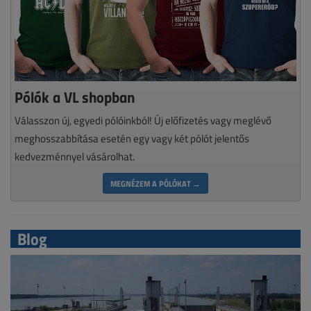
Pólók a VL shopban
Válasszon új, egyedi pólóinkból! Új előfizetés vagy meglévő
meghosszabbítása esetén egy vagy két pólót jelentős
kedvezménnyel vásárolhat.
MEGNÉZEM A PÓLÓKAT →
Blog