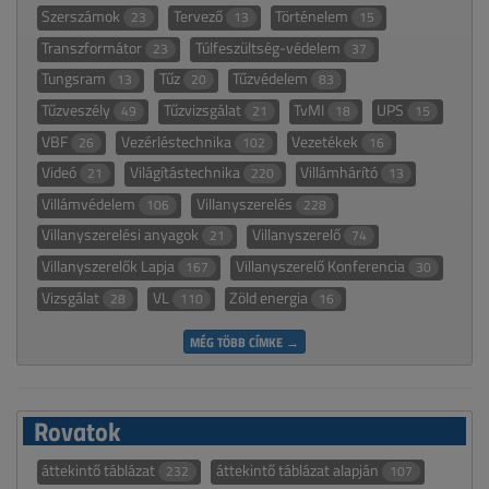
Szerszámok
Tervező
Történelem
23
13
15
Transzformátor
Túlfeszültség-védelem
23
37
Tungsram
Tűz
Tűzvédelem
13
20
83
Tűzveszély
Tűzvizsgálat
TvMI
UPS
49
21
18
15
VBF
Vezérléstechnika
Vezetékek
26
102
16
Videó
Világítástechnika
Villámhárító
21
220
13
Villámvédelem
Villanyszerelés
106
228
Villanyszerelési anyagok
Villanyszerelő
21
74
Villanyszerelők Lapja
Villanyszerelő Konferencia
167
30
Vizsgálat
VL
Zöld energia
28
110
16
MÉG TÖBB CÍMKE →
Rovatok
áttekintő táblázat
áttekintő táblázat alapján
232
107