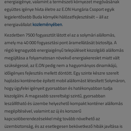
energiaigénye, valamint a természeti környezet megóvásának
együttes igénye hívta életre az E.ON Hungária Csoport egyik
legjelentősebb Buda környéki hálózatfejlesztését – áll az
energiavállalat
közleményében
.
Kezdetben 7500 fogyasztót látott el az a solymári alállomás,
amely ma 40 000 fogyasztási pont áramellátását biztosítja. A
régió legnagyobb energiaigényű településeit kiszolgáló alállomás
megújítása a folyamatosan növekvő energiakereslet miatt vált
szükségessé, az E.ON pedig nem a hagyományos dinamikájú,
időigényes fejlesztés mellett döntött. Egy szinte készre szerelt
hajózási konténerbe épített mobil alállomást létesített Solymáron,
hogy ügyfelei igényeit gyorsabban és hatékonyabban tudja
kiszolgálni. A magasabb szereltségi szintű, gyorsabban
leszállítható és üzembe helyezhető kompakt konténer alállomás
megépítésével, valamint az új és korszerű
kapcsolóberendezésekkel még tovább növelhető az
üzembiztonság, és az esetlegesen bekövetkező hibák javítása is