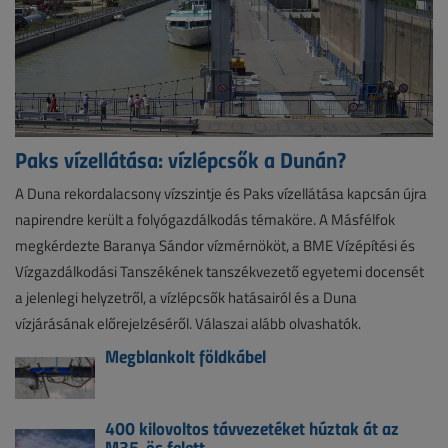
Paks vízellátása: vízlépcsők a Dunán?
A Duna rekordalacsony vízszintje és Paks vízellátása kapcsán újra
napirendre került a folyógazdálkodás témaköre. A Másfélfok
megkérdezte Baranya Sándor vízmérnököt, a BME Vízépítési és
Vízgazdálkodási Tanszékének tanszékvezető egyetemi docensét
a jelenlegi helyzetről, a vízlépcsők hatásairól és a Duna
vízjárásának előrejelzéséről. Válaszai alább olvashatók.
Megblankolt földkábel
400 kilovoltos távvezetéket húztak át az
M35-ös felett