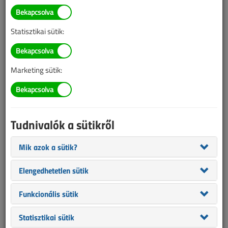
450 oszlopot és 50
kilométernyi
Statisztikai sütik:
szabadvezetéket váltanak ki
földkábellel
Marketing sütik:
2023. november 7. |
VL online |
2260 |
Tudnivalók a sütikről
Mik azok a sütik?
Elengedhetetlen sütik
Funkcionális sütik
Statisztikai sütik