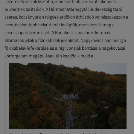
vezetékek nélküli tisztább, rendezettebb városi utcaképnek
örülhetnek az itt élők. A Hármashatárhegytől Budakesziig tartó
cseres, kocsánytalan tölgyes erdőkön áthúzódó vonalszakaszon a
vezetékeket több helyütt már levágták, most kezdik meg a
vasoszlopok kiemelését. A Budakeszi vonalon is kompakt
állomások jelzik a földkábelek jelenlétét, Nagykovácsiban pedig a
földkábelek lefektetése és a régi vonalak bontása a nagykovácsi
körforgalom megépülése után kezdődik majd el.