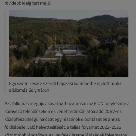
rövidebb ideig tart majd.
Egy szinte készre szerelt hajózási konténerbe épített mobil
alállomás Solymáron
Az alállomás megújulásával párhuzamosan az E.ON megkezdte a
környező településeken és védett erdőkön áthaladó 20 kV-os
középfeszültségű hálózat egy részének elbontását és annak
földkábellel való helyettesítését, a teljes folyamat 2022-2025
között több lépcsőben, az ügyfelek áramellátásának folyamatos