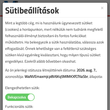
Sütibeállítások
×
Toggle
naviga
Mint a legtöbb cég, mi is használunk úgynevezett sütiket
(cookies) a honlapunkon, mert nélkülük nem tudnánk megfelelő
felhasználói élményt biztosítani és fontos funkciókat
működtetni. Ha beleegyezik a sütik használatába, válassza azok
elfogadását. Önnek lehetősége van a feltétlenül szükséges
sütiken kívül egyénileg kiválasztani, hogy milyen típusú sütiket
engedélyez. Ezekről alább bővebben olvashat.
Az ön jelenlegi státusza létrejöttének dátuma:
2026. aug. 7.
,
azonosítója:
WaNVEmaxmjcp8V6Kq5MlMKXfCfXaSbr
, állapota:
Elengedhetetlen sütik:
Funkcionális sütik: