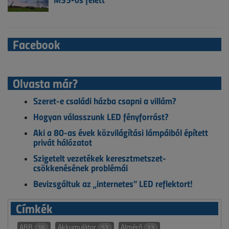
Facebook
Olvasta már?
Szeret-e családi házba csapni a villám?
Hogyan válasszunk LED fényforrást?
Aki a 80-as évek közvilágítási lámpáiból épített
privát hálózatot
Szigetelt vezetékek keresztmetszet-
csökkenésének problémái
Bevizsgáltuk az „internetes” LED reflektort!
Címkék
ABB
Akkumulátor
Almérő
16
53
13