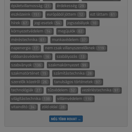
épületvillamosság
érdekesség
21
29
eszközeink
európából jöttem
ezt láttam
151
12
61
hírek
jogi esetek
jogszabályok
67
54
10
környezetvédelem
megújulók
14
62
méréstechnika
munkavédelem
61
37
napenergia
nem csak villanyszerelőknek
17
119
robbanásvédelem
szabályozás
16
13
szabványok
szakmakörnyezet
136
99
szakmatörténet
számítástechnika
15
28
szerelők közelről
tanulságos történetek
26
97
technológiák
tűzvédelem
vezérléstechnika
27
52
97
világítástechnika
villámvédelem
138
110
vitaindító
zöld oldal
34
28
MÉG TÖBB ROVAT →