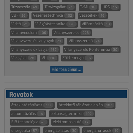
Tűzveszély
Tűzvizsgálat
TvMI
UPS
49
21
18
15
VBF
Vezérléstechnika
Vezetékek
26
102
16
Videó
Világítástechnika
Villámhárító
21
220
13
Villámvédelem
Villanyszerelés
106
228
Villanyszerelési anyagok
Villanyszerelő
21
74
Villanyszerelők Lapja
Villanyszerelő Konferencia
167
30
Vizsgálat
VL
Zöld energia
28
110
16
MÉG TÖBB CÍMKE →
Rovatok
áttekintő táblázat
áttekintő táblázat alapján
232
107
automatizálás
biztonságtechnika
14
102
EIB technológia
elektromos autó
43
17
energetika
energiaellátás
energiaforrások
57
30
19