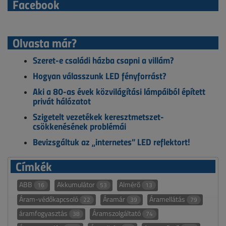
Facebook
Olvasta már?
Szeret-e családi házba csapni a villám?
Hogyan válasszunk LED fényforrást?
Aki a 80-as évek közvilágítási lámpáiból épített
privát hálózatot
Szigetelt vezetékek keresztmetszet-
csökkenésének problémái
Bevizsgáltuk az „internetes” LED reflektort!
Címkék
ABB
Akkumulátor
Almérő
16
53
13
Áram-védőkapcsoló
Áramár
Áramellátás
22
39
79
áramfogyasztás
Áramszolgáltató
38
74