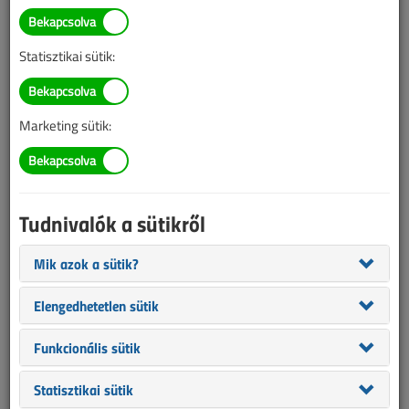
Ukrajna és Moldova
villamosenergia-hálózatait
Statisztikai sütik:
szinkronizálták az európai
hálózattal
Marketing sütik:
2022. március 17. |
VL online |
1950 |
Tudnivalók a sütikről
Mik azok a sütik?
Elengedhetetlen sütik
Funkcionális sütik
Statisztikai sütik