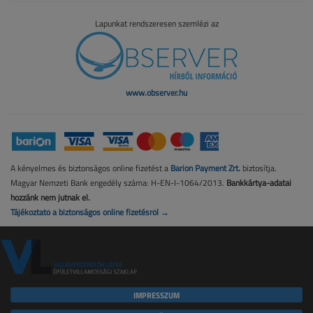
Lapunkat rendszeresen szemlézi az
www.observer.hu
A kényelmes és biztonságos online fizetést a
Barion Payment Zrt.
biztosítja.
Magyar Nemzeti Bank engedély száma: H-EN-I-1064/2013.
Bankkártya-adatai
hozzánk nem jutnak el.
Tájékoztató a biztonságos online fizetésről →
IMPRESSZUM