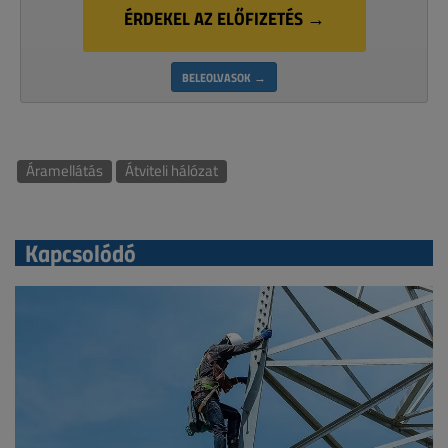
ÉRDEKEL AZ ELŐFIZETÉS →
BELEOLVASOK →
Áramellátás
Átviteli hálózat
Kapcsolódó