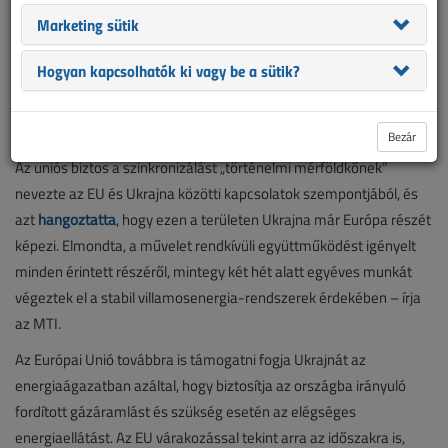
Sikeresen szinkronizálták a kontinentális európai hálózattal
Marketing sütik
Ukrajna és Moldova villamosenergia-hálózatait – közölte az
energiaügyi uniós biztos. Kadri Simson hangsúlyozta, a hálózatok
Hogyan kapcsolhatók ki vagy be a sütik?
szinkronizálása segíteni fogja Ukrajnát abban, hogy stabil
villamosenergia-rendszerrel rendelkezzen, biztosítsa a lakások
fűtését és a világítást.
Bezár
Az uniós biztos a szinkronizálást „történelmi mérföldkőnek”
nevezte az EU és Ukrajna közötti kapcsolatok szempontjából, és
azt
hangoztatta
, hogy ezen a területen Ukrajna már Európa részét
képezi. Elmondta, a művelet rendkívüli együttműködést igényelt
minden érintett részéről, mintegy két hét alatt egyéves munkát
végeztek el a stabil villamosenergia-rendszerek érdekében – írja
az MTI.
Az Európai Unió továbbra is támogatni fogja Ukrajnát az
energiaágazatban azáltal, hogy biztosítja az országba irányuló
fordított gázáramlást és szükség esetén az elégséges
energiaellátást. Az EU várakozással tekint arra az időszakra is,