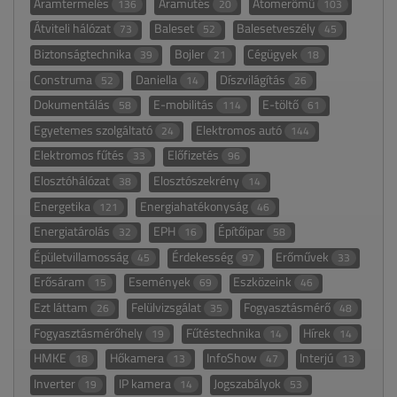
Áramtermelés
Áramütés
Atomerőmű
136
20
103
Átviteli hálózat
Baleset
Balesetveszély
73
52
45
Biztonságtechnika
Bojler
Cégügyek
39
21
18
Construma
Daniella
Díszvilágítás
52
14
26
Dokumentálás
E-mobilitás
E-töltő
58
114
61
Egyetemes szolgáltató
Elektromos autó
24
144
Elektromos fűtés
Előfizetés
33
96
Elosztóhálózat
Elosztószekrény
38
14
Energetika
Energiahatékonyság
121
46
Energiatárolás
EPH
Építőipar
32
16
58
Épületvillamosság
Érdekesség
Erőművek
45
97
33
Erősáram
Események
Eszközeink
15
69
46
Ezt láttam
Felülvizsgálat
Fogyasztásmérő
26
35
48
Fogyasztásmérőhely
Fűtéstechnika
Hírek
19
14
14
HMKE
Hőkamera
InfoShow
Interjú
18
13
47
13
Inverter
IP kamera
Jogszabályok
19
14
53