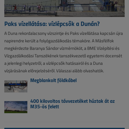
Paks vízellátása: vízlépcsők a Dunán?
A Duna rekordalacsony vízszintje és Paks vízellátása kapcsán újra
napirendre került a folyógazdálkodás témaköre. A Másfélfok
megkérdezte Baranya Sándor vízmérnököt, a BME Vízépítési és
Vízgazdálkodási Tanszékének tanszékvezető egyetemi docensét
a jelenlegi helyzetről, a vízlépcsők hatásairól és a Duna
vízjárásának előrejelzéséről. Válaszai alább olvashatók.
Megblankolt földkábel
400 kilovoltos távvezetéket húztak át az
M35-ös felett