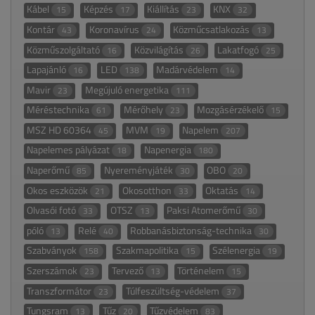
Kábel
Képzés
Kiállítás
KNX
15
17
23
32
Kontár
Koronavírus
Közműcsatlakozás
43
24
13
Közműszolgáltató
Közvilágítás
Lakatfogó
16
26
25
Lapajánló
LED
Madárvédelem
16
138
14
Mavir
Megújuló energetika
23
111
Méréstechnika
Mérőhely
Mozgásérzékelő
61
23
15
MSZ HD 60364
MVM
Napelem
45
19
207
Napelemes pályázat
Napenergia
18
180
Naperőmű
Nyereményjáték
OBO
85
30
20
Okos eszközök
Okosotthon
Oktatás
21
33
14
Olvasói fotó
OTSZ
Paksi Atomerőmű
33
13
30
póló
Relé
Robbanásbiztonság-technika
13
40
30
Szabványok
Szakmapolitika
Szélenergia
158
15
19
Szerszámok
Tervező
Történelem
23
13
15
Transzformátor
Túlfeszültség-védelem
23
37
Tungsram
Tűz
Tűzvédelem
13
20
83