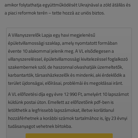
amikor folytathatja együttműködését Ukrajnával a zöld átállás és
a piaci reformok terén – tette hozzá az uniós biztos.
A Villanyszerelők Lapja egy havi megjelenésű
épületvillamossági szaklap, amely nyomtatott formában
évente 10 alakommal jelenik meg. A VL elsődlegesen a
villanyszereléssel, épületvillamossági kivitelezéssel foglalkozó
szakembernek szól, de haszonnal olvashatják üzemeltetők,
karbantartók, társasházkezelők és mindenki, aki érdeklődik a
terület újdonságai, előírásai, problémái és megoldásai iránt.
A VL előfizetési díja egy évre 12 990 Ft, amelyért 10 lapszámot
küldünk postai úton. Emellett az előfizetőink pdf-ben is
letölthetik a legfrissebb lapszámokat, illetve korlátlanul
hozzáférhetnek a korábbi számok tartalmához is, így 23 évnyi
tudásanyagot vehetnek bírtokba.