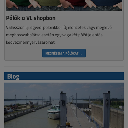
Pólók a VL shopban
Válasszon új, egyedi pólóinkból! Új előfizetés vagy meglévő
meghosszabbítása esetén egy vagy két pólót jelentős
kedvezménnyel vásárolhat.
MEGNÉZEM A PÓLÓKAT →
Blog