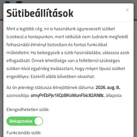
Sütibeállítások
×
Toggle
naviga
Mint a legtöbb cég, mi is használunk úgynevezett sütiket
(cookies) a honlapunkon, mert nélkülük nem tudnánk megfelelő
felhasználói élményt biztosítani és fontos funkciókat
működtetni. Ha beleegyezik a sütik használatába, válassza azok
elfogadását. Önnek lehetősége van a feltétlenül szükséges
sütiken kívül egyénileg kiválasztani, hogy milyen típusú sütiket
engedélyez. Ezekről alább bővebben olvashat.
Az ön jelenlegi státusza létrejöttének dátuma:
2026. aug. 8.
,
azonosítója:
omyPrEbPjv1iIQzBKoWunFbic82AN8c
, állapota:
Elengedhetetlen sütik:
Funkcionális sütik: