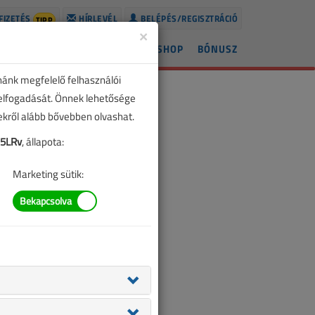
FIZETÉS
HÍRLEVÉL
BELÉPÉS/REGISZTRÁCIÓ
TIPP
×
ÍREK
LAPSZÁMOK
BLOG
SHOP
BÓNUSZ
nánk megfelelő felhasználói
 elfogadását. Önnek lehetősége
zekről alább bővebben olvashat.
15LRv
, állapota:
Marketing sütik: