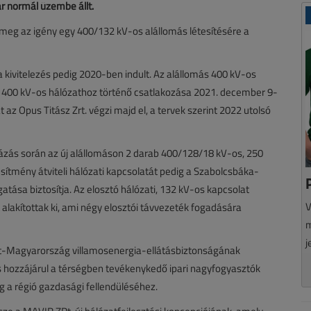
r normál üzembe állt.
meg az igény egy 400/132 kV-os alállomás létesítésére a
 kivitelezés pedig 2020-ben indult. Az alállomás 400 kV-os
00 kV-os hálózathoz történő csatlakozása 2021. december 9-
z Opus Titász Zrt. végzi majd el, a tervek szerint 2022 utolsó
uházás során az új alállomáson 2 darab 400/128/18 kV-os, 250
sítmény átviteli hálózati kapcsolatát pedig a Szabolcsbáka-
tása biztosítja. Az elosztó hálózati, 132 kV-os kapcsolat
V
lakítottak ki, ami négy elosztói távvezeték fogadására
m
j
et-Magyarország villamosenergia-ellátásbiztonságának
s hozzájárul a térségben tevékenykedő ipari nagyfogyasztók
ig a régió gazdasági fellendüléséhez.