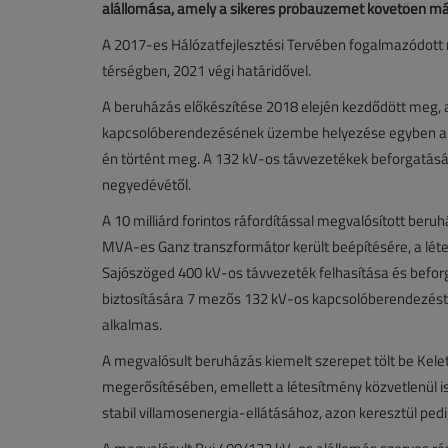
alállomása, amely a sikeres próbaüzemet követően má
A 2017-es Hálózatfejlesztési Tervében fogalmazódott 
térségben, 2021 végi határidővel.
A beruházás előkészítése 2018 elején kezdődött meg, a
kapcsolóberendezésének üzembe helyezése egyben a 4
én történt meg. A 132 kV-os távvezetékek beforgatását a
negyedévétől.
A 10 milliárd forintos ráfordítással megvalósított ber
MVA-es Ganz transzformátor került beépítésére, a léte
Sajószöged 400 kV-os távvezeték felhasítása és beforga
biztosítására 7 mezős 132 kV-os kapcsolóberendezést a
alkalmas.
A megvalósult beruházás kiemelt szerepet tölt be Kel
megerősítésében, emellett a létesítmény közvetlenül i
stabil villamosenergia-ellátásához, azon keresztül ped