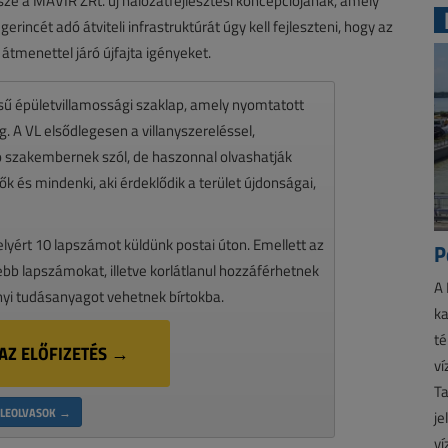
ze a MAVIR ZRt. új hálózatfejlesztési koncepciójának, amely
rincét adó átviteli infrastruktúrát úgy kell fejleszteni, hogy az
átmenettel járó újfajta igényeket.
ésű épületvillamossági szaklap, amely nyomtatott
 A VL elsődlegesen a villanyszereléssel,
zó szakembernek szól, de haszonnal olvashatják
k és mindenki, aki érdeklődik a terület újdonságai,
melyért 10 lapszámot küldünk postai úton. Emellett az
P
ssebb lapszámokat, illetve korlátlanul hozzáférhetnek
A 
nyi tudásanyagot vehetnek bírtokba.
ka
té
AZ ELŐFIZETÉS →
ví
Ta
LEOLVASOK →
je
ví