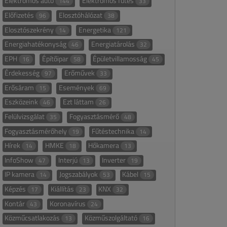
Elektromos autó
Elektromos fűtés
144
33
Előfizetés
Elosztóhálózat
96
38
Elosztószekrény
Energetika
14
121
Energiahatékonyság
Energiatárolás
46
32
EPH
Építőipar
Épületvillamosság
16
58
45
Érdekesség
Erőművek
97
33
Erősáram
Események
15
69
Eszközeink
Ezt láttam
46
26
Felülvizsgálat
Fogyasztásmérő
35
48
Fogyasztásmérőhely
Fűtéstechnika
19
14
Hírek
HMKE
Hőkamera
14
18
13
InfoShow
Interjú
Inverter
47
13
19
IP kamera
Jogszabályok
Kábel
14
53
15
Képzés
Kiállítás
KNX
17
23
32
Kontár
Koronavírus
43
24
Közműcsatlakozás
Közműszolgáltató
13
16