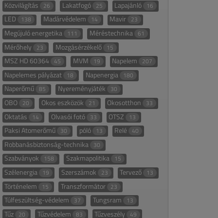
Közvilágítás
Lakatfogó
Lapajánló
26
25
16
LED
Madárvédelem
Mavir
138
14
23
Megújuló energetika
Méréstechnika
111
61
Mérőhely
Mozgásérzékelő
23
15
MSZ HD 60364
MVM
Napelem
45
19
207
Napelemes pályázat
Napenergia
18
180
Naperőmű
Nyereményjáték
85
30
OBO
Okos eszközök
Okosotthon
20
21
33
Oktatás
Olvasói fotó
OTSZ
14
33
13
Paksi Atomerőmű
póló
Relé
30
13
40
Robbanásbiztonság-technika
30
Szabványok
Szakmapolitika
158
15
Szélenergia
Szerszámok
Tervező
19
23
13
Történelem
Transzformátor
15
23
Túlfeszültség-védelem
Tungsram
37
13
Tűz
Tűzvédelem
Tűzveszély
20
83
49