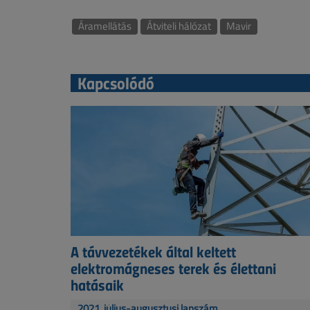
Áramellátás
Átviteli hálózat
Mavir
Kapcsolódó
A távvezetékek által keltett
elektromágneses terek és élettani
hatásaik
2021. július-augusztusi lapszám