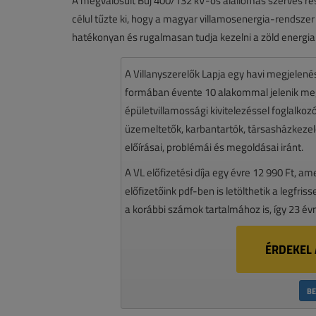
A megvalósult Buj 400/132 kV-os alállomás szerves rés
célul tűzte ki, hogy a magyar villamosenergia-rendszer ge
hatékonyan és rugalmasan tudja kezelni a zöld energia 
A Villanyszerelők Lapja egy havi megjelen
formában évente 10 alakommal jelenik meg.
épületvillamossági kivitelezéssel foglalko
üzemeltetők, karbantartók, társasházkezelő
előírásai, problémái és megoldásai iránt.
A VL előfizetési díja egy évre 12 990 Ft, a
előfizetőink pdf-ben is letölthetik a legfri
a korábbi számok tartalmához is, így 23 év
ÉRDEKEL 
BE