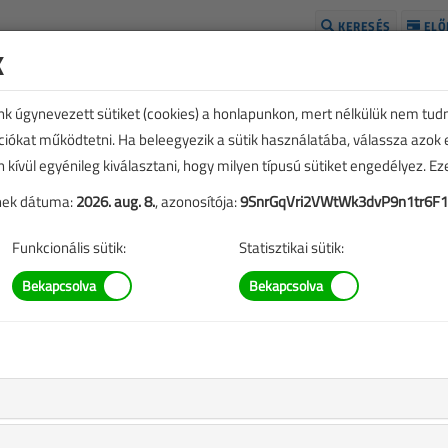
KERESÉS
ELŐ
k
H
unk úgynevezett sütiket (cookies) a honlapunkon, mert nélkülük nem tud
kciókat működtetni. Ha beleegyezik a sütik használatába, válassza azok
n kívül egyénileg kiválasztani, hogy milyen típusú sütiket engedélyez. E
tének dátuma:
2026. aug. 8.
, azonosítója:
9SnrGqVri2VWtWk3dvP9n1tr6F
Funkcionális sütik:
Statisztikai sütik:
li hálózatának 35.