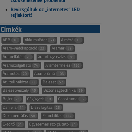
csökkenésének problémái
Bevizsgáltuk az „internetes” LED
reflektort!
Címkék
ABB
Akkumulátor
Almérő
16
53
13
Áram-védőkapcsoló
Áramár
22
39
Áramellátás
áramfogyasztás
79
38
Áramszolgáltató
Áramtermelés
74
136
Áramütés
Atomerőmű
20
103
Átviteli hálózat
Baleset
73
52
Balesetveszély
Biztonságtechnika
45
39
Bojler
Cégügyek
Construma
21
18
52
Daniella
Díszvilágítás
14
26
Dokumentálás
E-mobilitás
58
114
E-töltő
Egyetemes szolgáltató
61
24