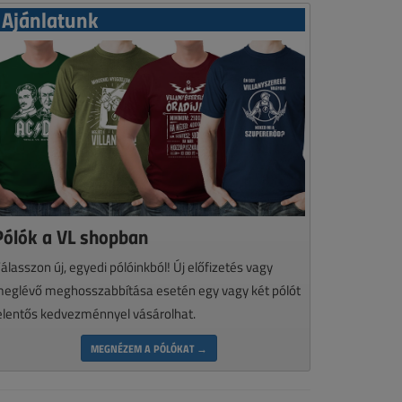
Ajánlatunk
Pólók a VL shopban
álasszon új, egyedi pólóinkból! Új előfizetés vagy
eglévő meghosszabbítása esetén egy vagy két pólót
elentős kedvezménnyel vásárolhat.
MEGNÉZEM A PÓLÓKAT →