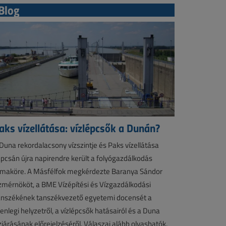
Blog
aks vízellátása: vízlépcsők a Dunán?
Duna rekordalacsony vízszintje és Paks vízellátása
pcsán újra napirendre került a folyógazdálkodás
maköre. A Másfélfok megkérdezte Baranya Sándor
zmérnököt, a BME Vízépítési és Vízgazdálkodási
nszékének tanszékvezető egyetemi docensét a
lenlegi helyzetről, a vízlépcsők hatásairól és a Duna
zjárásának előrejelzéséről. Válaszai alább olvashatók.