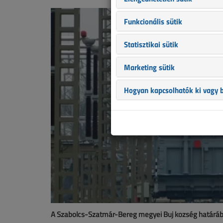
Funkcionális sütik
Statisztikai sütik
Marketing sütik
Hogyan kapcsolhatók ki vagy b
A Szabolcs-Szatmár-Bereg megyei Buj község határában 1