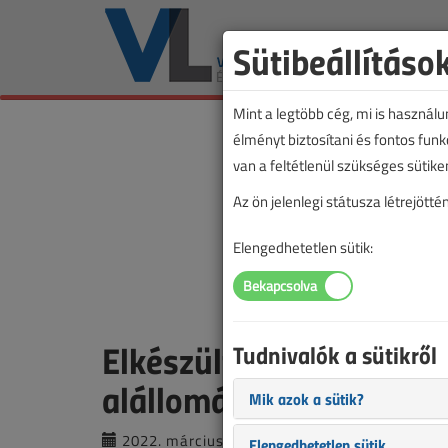
Sütibeállításo
Mint a legtöbb cég, mi is használ
élményt biztosítani és fontos fun
van a feltétlenül szükséges sütike
Az ön jelenlegi státusza létrejöt
Elengedhetetlen sütik:
Elkészült hazánk átvite
Tudnivalók a sütikről
alállomása
Mik azok a sütik?
2022. március 16. |
VL online |
5310 |
Elengedhetetlen sütik