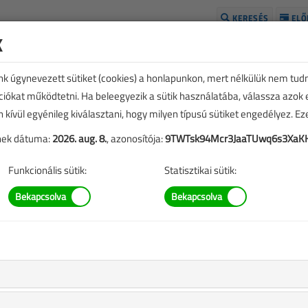
KERESÉS
ELŐ
k
H
unk úgynevezett sütiket (cookies) a honlapunkon, mert nélkülük nem tud
kciókat működtetni. Ha beleegyezik a sütik használatába, válassza azok
n kívül egyénileg kiválasztani, hogy milyen típusú sütiket engedélyez. E
tének dátuma:
2026. aug. 8.
, azonosítója:
9TWTsk94Mcr3JaaTUwq6s3XaKH
Funkcionális sütik:
Statisztikai sütik:
dgáz segítheti a megújuló
nő átállást