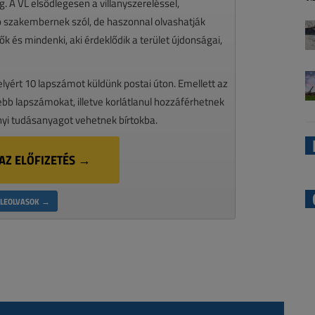
 A VL elsődlegesen a villanyszereléssel,
zó szakembernek szól, de haszonnal olvashatják
k és mindenki, aki érdeklődik a terület újdonságai,
melyért 10 lapszámot küldünk postai úton. Emellett az
ssebb lapszámokat, illetve korlátlanul hozzáférhetnek
nyi tudásanyagot vehetnek bírtokba.
AZ ELŐFIZETÉS →
LEOLVASOK →