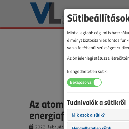
Sütibeállításo
Mint a legtöbb cég, mi is használ
élményt biztosítani és fontos fun
van a feltétlenül szükséges sütike
Az ön jelenlegi státusza létrejöt
Elengedhetetlen sütik:
Az atomenergia és a föl
Tudnivalók a sütikről
energiaforrásokra törté
Mik azok a sütik?
2022. február 3. |
VL online |
1143 |
Elengedhetetlen sütik