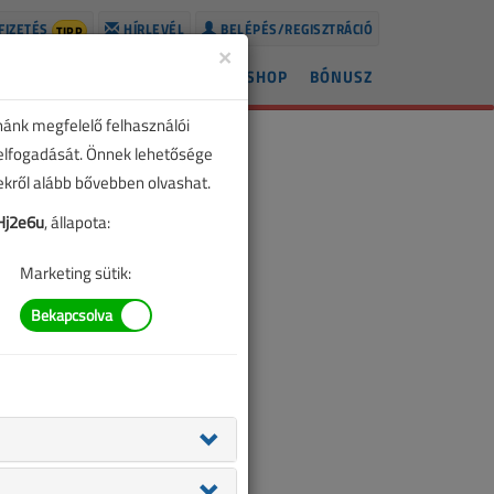
FIZETÉS
HÍRLEVÉL
BELÉPÉS/REGISZTRÁCIÓ
TIPP
×
ÍREK
LAPSZÁMOK
BLOG
SHOP
BÓNUSZ
nánk megfelelő felhasználói
 elfogadását. Önnek lehetősége
zekről alább bővebben olvashat.
j2e6u
, állapota:
Marketing sütik: