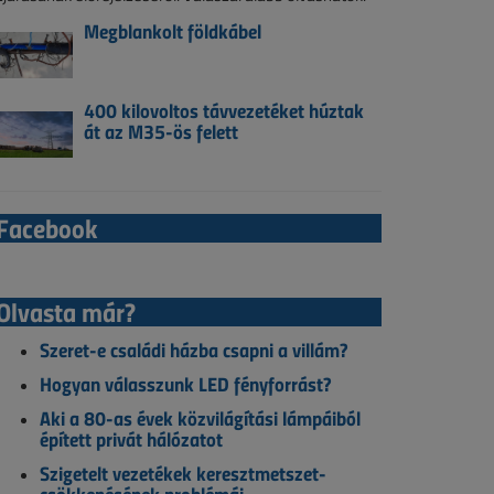
Megblankolt földkábel
400 kilovoltos távvezetéket húztak
át az M35-ös felett
Facebook
Olvasta már?
Szeret-e családi házba csapni a villám?
Hogyan válasszunk LED fényforrást?
Aki a 80-as évek közvilágítási lámpáiból
épített privát hálózatot
Szigetelt vezetékek keresztmetszet-