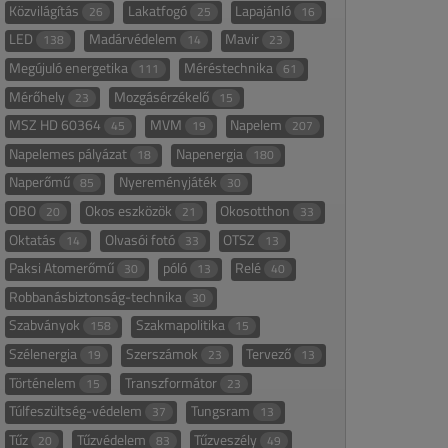
Közvilágítás
Lakatfogó
Lapajánló
26
25
16
LED
Madárvédelem
Mavir
138
14
23
Megújuló energetika
Méréstechnika
111
61
Mérőhely
Mozgásérzékelő
23
15
MSZ HD 60364
MVM
Napelem
45
19
207
Napelemes pályázat
Napenergia
18
180
Naperőmű
Nyereményjáték
85
30
OBO
Okos eszközök
Okosotthon
20
21
33
Oktatás
Olvasói fotó
OTSZ
14
33
13
Paksi Atomerőmű
póló
Relé
30
13
40
Robbanásbiztonság-technika
30
Szabványok
Szakmapolitika
158
15
Szélenergia
Szerszámok
Tervező
19
23
13
Történelem
Transzformátor
15
23
Túlfeszültség-védelem
Tungsram
37
13
Tűz
Tűzvédelem
Tűzveszély
20
83
49