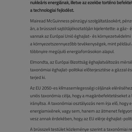
nukleáris energiának, illetve az ezekbe történő befe
a technológiai fejlődést.
Mairead McGuinness pénzügyi szolgáltatásokért, pénzügyi
án, a brüsszeli sajtótájékoztatóján kijelentette: a gá
vannak az Európai Unió éghajlat- és környezetvédelmi c
a környezetszennyezőbb tevékenységek, mint például a
többnyire megújuló energiaforrásokon alapul.
Elmondta, az Európai Bizottság éghajlatváltozás mérsé
taxonómiai éghajlat-politikai előterjesztése a gázzal
terjed ki.
Az EU 2050-es klímasemlegességi céljának eléréséhe
uniós taxonómia célja, hogy a magánbefektetéseket 
irányítsa. A taxonómiai osztályozás nem írja elő, hogy
energiamixének, vagy sem, hanem az átmenet felgyors
vesz annak érdekében, hogy az EU elérje éghajlat-politik
A brüsszeli testület közleménye szerint a taxonómiai 