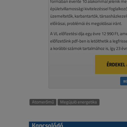
formában évente 10 alakommal jelenik meg.
épületvillamossági kivitelezéssel foglalko
üzemeltetők, karbantartók, társasházkezelő
előírásai, problémái és megoldásai iránt.
A VL előfizetési díja egy évre 12 990 Ft, a
előfizetőink pdf-ben is letölthetik a legfri
a korábbi számok tartalmához is, így 23 év
ÉRDEKEL 
BE
Atomerőmű
Megújuló energetika
Kapcsolódó