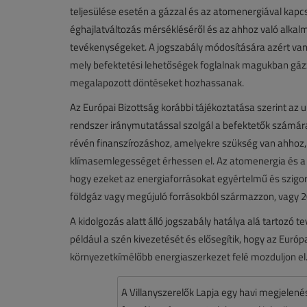
teljesülése esetén a gázzal és az atomenergiával kapcs
éghajlatváltozás mérsékléséről és az ahhoz való alkalm
tevékenységeket. A jogszabály módosítására azért va
mely befektetési lehetőségek foglalnak magukban gáz
megalapozott döntéseket hozhassanak.
Az Európai Bizottság korábbi tájékoztatása szerint az 
rendszer iránymutatással szolgál a befektetők szám
révén finanszírozáshoz, amelyekre szükség van ahhoz,
klímasemlegességet érhessen el. Az atomenergia és a f
hogy ezeket az energiaforrásokat egyértelmű és szigorú f
földgáz vagy megújuló forrásokból származzon, vagy 20
A kidolgozás alatt álló jogszabály hatálya alá tartozó 
például a szén kivezetését és elősegítik, hogy az Euró
környezetkímélőbb energiaszerkezet felé mozduljon el
A Villanyszerelők Lapja egy havi megjelen