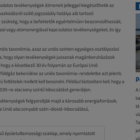
olatos tevékenységek átmeneti jelleggel kiegészíthetik az
azkodásról szóló jogszabály hatálya alá tartozó
n szükség, hogy a befektetők egyértelműen beazonosíthassák,
zal vagy atomenergiával kapcsolatos tevékenységeket, és így
uniós taxonómia, azaz az uniós szinten egységes osztályozási
ára, hogy olyan tevékenységek jussanak magánberuházások
 hogy a következő 30 év folyamán az Európai Unió
öldgáz bekerülése az uniós taxonómia-rendeletbe azt jelenti,
P
eltételek mellett kell besorolni. Például biztosítani kell, hogy a
35-re alacsony szintű kibocsátást generáljon.
A 
ka
tevékenységek felgyorsítják majd a károsabb energiaforrások,
té
pai Unió alacsonyabb szén-dioxid-kibocsátású,
ví
.
Ta
je
ésű épületvillamossági szaklap, amely nyomtatott
ví