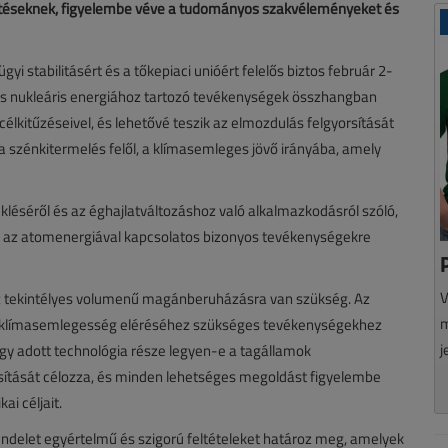
ktetéseknek, figyelembe véve a tudományos szakvéleményeket és
 stabilitásért és a tőkepiaci unióért felelős biztos február 2-
z- és nukleáris energiához tartozó tevékenységek összhangban
élkitűzéseivel, és lehetővé teszik az elmozdulás felgyorsítását
 szénkitermelés felől, a klímasemleges jövő irányába, amely
kléséről és az éghajlatváltozáshoz való alkalmazkodásról szóló,
 és az atomenergiával kapcsolatos bizonyos tevékenységekre
V
z tekintélyes volumenű magánberuházásra van szükség. Az
m
a klímasemlegesség eléréséhez szükséges tevékenységekhez
j
 egy adott technológia része legyen-e a tagállamok
ítását célozza, és minden lehetséges megoldást figyelembe
ai céljait.
rendelet egyértelmű és szigorú feltételeket határoz meg, amelyek