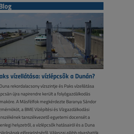
Blog
aks vízellátása: vízlépcsők a Dunán?
Duna rekordalacsony vízszintje és Paks vízellátása
pcsán újra napirendre került a folyógazdálkodás
maköre. A Másfélfok megkérdezte Baranya Sándor
zmérnököt, a BME Vízépítési és Vízgazdálkodási
nszékének tanszékvezető egyetemi docensét a
lenlegi helyzetről, a vízlépcsők hatásairól és a Duna
zjárásának előrejelzéséről. Válaszai alább olvashatók.