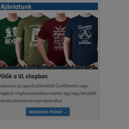
Ajánlatunk
Pólók a VL shopban
álasszon új, egyedi pólóinkból! Új előfizetés vagy
eglévő meghosszabbítása esetén egy vagy két pólót
elentős kedvezménnyel vásárolhat.
MEGNÉZEM A PÓLÓKAT →