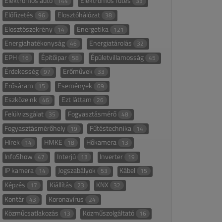
Elektromos autó
Elektromos fűtés
144
33
Előfizetés
Elosztóhálózat
96
38
Elosztószekrény
Energetika
14
121
Energiahatékonyság
Energiatárolás
46
32
EPH
Építőipar
Épületvillamosság
16
58
45
Érdekesség
Erőművek
97
33
Erősáram
Események
15
69
Eszközeink
Ezt láttam
46
26
Felülvizsgálat
Fogyasztásmérő
35
48
Fogyasztásmérőhely
Fűtéstechnika
19
14
Hírek
HMKE
Hőkamera
14
18
13
InfoShow
Interjú
Inverter
47
13
19
IP kamera
Jogszabályok
Kábel
14
53
15
Képzés
Kiállítás
KNX
17
23
32
Kontár
Koronavírus
43
24
Közműcsatlakozás
Közműszolgáltató
13
16