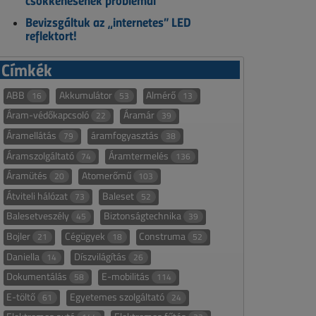
csökkenésének problémái
Bevizsgáltuk az „internetes” LED
reflektort!
Címkék
ABB
Akkumulátor
Almérő
16
53
13
Áram-védőkapcsoló
Áramár
22
39
Áramellátás
áramfogyasztás
79
38
Áramszolgáltató
Áramtermelés
74
136
Áramütés
Atomerőmű
20
103
Átviteli hálózat
Baleset
73
52
Balesetveszély
Biztonságtechnika
45
39
Bojler
Cégügyek
Construma
21
18
52
Daniella
Díszvilágítás
14
26
Dokumentálás
E-mobilitás
58
114
E-töltő
Egyetemes szolgáltató
61
24