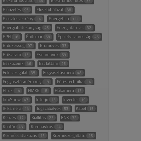
Elektromos autó
Elektromos fűtés
144
33
Előfizetés
Elosztóhálózat
96
38
Elosztószekrény
Energetika
14
121
Energiahatékonyság
Energiatárolás
46
32
EPH
Építőipar
Épületvillamosság
16
58
45
Érdekesség
Erőművek
97
33
Erősáram
Események
15
69
Eszközeink
Ezt láttam
46
26
Felülvizsgálat
Fogyasztásmérő
35
48
Fogyasztásmérőhely
Fűtéstechnika
19
14
Hírek
HMKE
Hőkamera
14
18
13
InfoShow
Interjú
Inverter
47
13
19
IP kamera
Jogszabályok
Kábel
14
53
15
Képzés
Kiállítás
KNX
17
23
32
Kontár
Koronavírus
43
24
Közműcsatlakozás
Közműszolgáltató
13
16