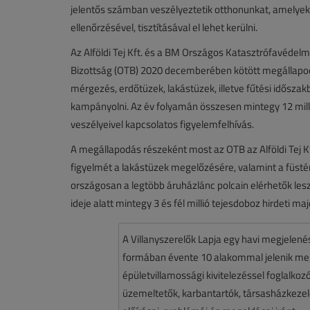
jelentős számban veszélyeztetik otthonunkat, amelyek
ellenőrzésével, tisztításával el lehet kerülni.
Az Alföldi Tej Kft. és a BM Országos Katasztrófavéde
Bizottság (OTB) 2020 decemberében kötött megállapo
mérgezés, erdőtüzek, lakástüzek, illetve fűtési idős
kampányolni. Az év folyamán összesen mintegy 12 mil
veszélyeivel kapcsolatos figyelemfelhívás.
A megállapodás részeként most az OTB az Alföldi Tej Kft
figyelmét a lakástüzek megelőzésére, valamint a füsté
országosan a legtöbb áruházlánc polcain elérhetők l
ideje alatt mintegy 3 és fél millió tejesdoboz hirdeti m
A Villanyszerelők Lapja egy havi megjelen
formában évente 10 alakommal jelenik meg.
épületvillamossági kivitelezéssel foglalko
üzemeltetők, karbantartók, társasházkezelő