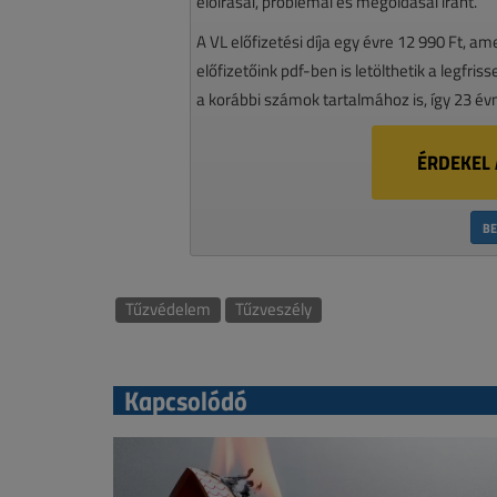
előírásai, problémái és megoldásai iránt.
A VL előfizetési díja egy évre 12 990 Ft, a
előfizetőink pdf-ben is letölthetik a legfri
a korábbi számok tartalmához is, így 23 év
ÉRDEKEL 
BE
Tűzvédelem
Tűzveszély
Kapcsolódó