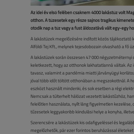
Az idei év első felében csaknem 4000 lakástűz volt Ma
otthon. A tűzesetek egy része sajnos tragikus kimenete
ötödik nap a tűz vagy a füst áldozatává vált egy-egy ho
A lakástüzek megelőzésére indított közös tájékoztató
Alföldi Tej Kft., melynek tejesdobozain olvasható a fő ü
A lakástüzek során összesen 47 000 négyzetméternyi o
keletkezett, hogy az otthonok lakhatatlanná váltak. Az
tavasz, valamint a pandémia miatti járványügyi korlá
jóval több időt töltött otthonában a megszokottnál. A 
eszközt használt mindenki, és sok esetben a régi elek
Nemcsak a túlterhelt hálózat vezetett lakástűzhöz, ha
felelőtlen használata, nyílt láng figyelmetlen kezelése, 
tűzesetek leggyakoribb kiindulási helye a konyha, illetve
Szerencsére a lakástüzek kis odafigyeléssel és legalá
megelőzhetők, pár ezer forintos beruházással életeket