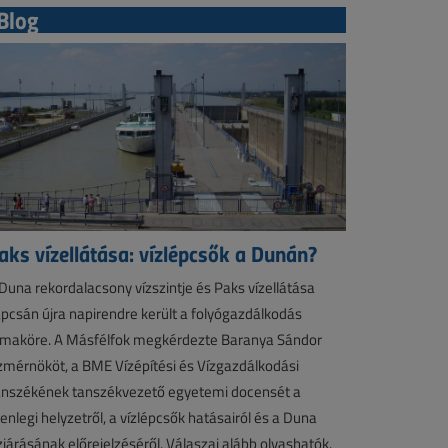
Blog
aks vízellátása: vízlépcsők a Dunán?
Duna rekordalacsony vízszintje és Paks vízellátása
pcsán újra napirendre került a folyógazdálkodás
maköre. A Másfélfok megkérdezte Baranya Sándor
zmérnököt, a BME Vízépítési és Vízgazdálkodási
nszékének tanszékvezető egyetemi docensét a
lenlegi helyzetről, a vízlépcsők hatásairól és a Duna
zjárásának előrejelzéséről. Válaszai alább olvashatók.