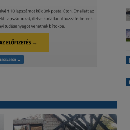
melyért 10 lapszámot küldünk postai úton. Emellett az
ssebb lapszámokat, illetve korlátlanul hozzáférhetnek
nyi tudásanyagot vehetnek bírtokba.
AZ ELŐFIZETÉS →
LEOLVASOK →