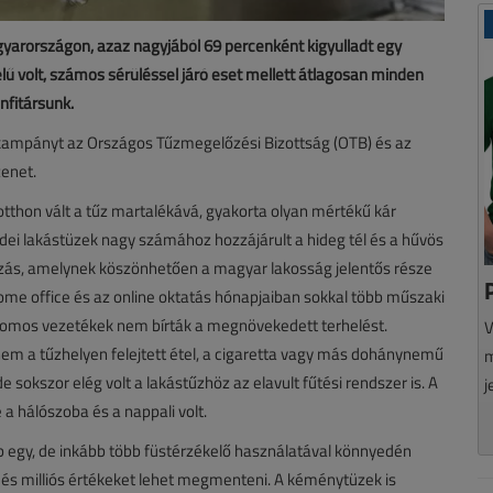
gyarországon, azaz nagyjából 69 percenként kigyulladt egy
lű volt, számos sérüléssel járó eset mellett átlagosan minden
nfitársunk.
 kampányt az Országos Tűzmegelőzési Bizottság (OTB) és az
zenet.
tthon vált a tűz martalékává, gyakorta olyan mértékű kár
 idei lakástüzek nagy számához hozzájárult a hideg tél és a hűvös
tozás, amelynek köszönhetően a magyar lakosság jelentős része
home office és az online oktatás hónapjaiban sokkal több műszaki
tromos vezetékek nem bírták a megnövekedett terhelést.
V
nem a tűzhelyen felejtett étel, a cigaretta vagy más dohánynemű
m
de sokszor elég volt a lakástűzhöz az elavult fűtési rendszer is. A
j
 a hálószoba és a nappali volt.
bb egy, de inkább több füstérzékelő használatával könnyedén
 és milliós értékeket lehet megmenteni. A kéménytüzek is