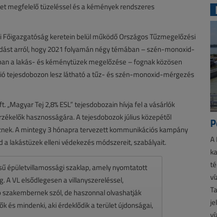
et megfelelő tüzeléssel és a kémények rendszeres
lmi Főigazgatóság keretein belül működő Országos Tűzmegelőzési
dást arról, hogy 2021 folyamán négy témában – szén-monoxid-
zakban a lakás- és kéménytüzek megelőzése – fognak közösen
lió tejesdobozon lesz látható a tűz- és szén-monoxid-mérgezés
. „Magyar Tej 2,8% ESL” tejesdobozain hívja fel a vásárlók
rzékelők hasznosságára. A tejesdobozok július közepétől
P
esznek. A mintegy 3 hónapra tervezett kommunikációs kampány
A 
ajd a lakástüzek elleni védekezés módszereit, szabályait.
ka
té
ésű épületvillamossági szaklap, amely nyomtatott
ví
 A VL elsődlegesen a villanyszereléssel,
Ta
zó szakembernek szól, de haszonnal olvashatják
je
k és mindenki, aki érdeklődik a terület újdonságai,
ví