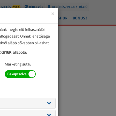
FIZETÉS
HÍRLEVÉL
BELÉPÉS/REGISZTRÁCIÓ
TIPP
×
ÍREK
LAPSZÁMOK
BLOG
SHOP
BÓNUSZ
nánk megfelelő felhasználói
 elfogadását. Önnek lehetősége
zekről alább bővebben olvashat.
2K818K
, állapota:
Marketing sütik: