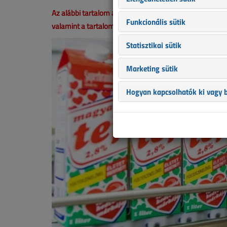
Az alábbi tartalom archív, 5 éve frissült utoljára. A ci
Funkcionális sütik
valamint a tartalom helyenként hiányos lehet (képek, tá
Statisztikai sütik
Marketing sütik
Hogyan kapcsolhatók ki vagy b