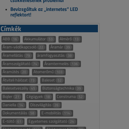
csökkenésének problémái
Bevizsgáltuk az „internetes” LED
reflektort!
Címkék
ABB
Akkumulátor
Almérő
16
53
13
Áram-védőkapcsoló
Áramár
22
39
Áramellátás
áramfogyasztás
79
38
Áramszolgáltató
Áramtermelés
74
136
Áramütés
Atomerőmű
20
103
Átviteli hálózat
Baleset
73
52
Balesetveszély
Biztonságtechnika
45
39
Bojler
Cégügyek
Construma
21
18
52
Daniella
Díszvilágítás
14
26
Dokumentálás
E-mobilitás
58
114
E-töltő
Egyetemes szolgáltató
61
24