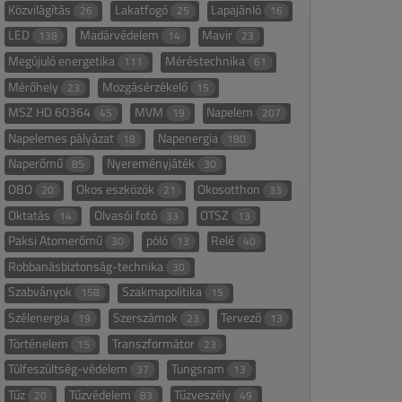
Közvilágítás
Lakatfogó
Lapajánló
26
25
16
LED
Madárvédelem
Mavir
138
14
23
Megújuló energetika
Méréstechnika
111
61
Mérőhely
Mozgásérzékelő
23
15
MSZ HD 60364
MVM
Napelem
45
19
207
Napelemes pályázat
Napenergia
18
180
Naperőmű
Nyereményjáték
85
30
OBO
Okos eszközök
Okosotthon
20
21
33
Oktatás
Olvasói fotó
OTSZ
14
33
13
Paksi Atomerőmű
póló
Relé
30
13
40
Robbanásbiztonság-technika
30
Szabványok
Szakmapolitika
158
15
Szélenergia
Szerszámok
Tervező
19
23
13
Történelem
Transzformátor
15
23
Túlfeszültség-védelem
Tungsram
37
13
Tűz
Tűzvédelem
Tűzveszély
20
83
49