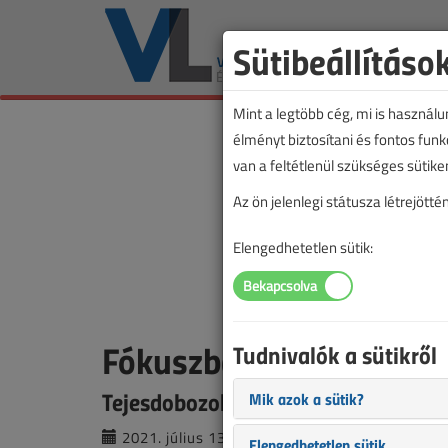
Sütibeállításo
Mint a legtöbb cég, mi is használ
élményt biztosítani és fontos fun
van a feltétlenül szükséges sütike
Az ön jelenlegi státusza létrejöt
Elengedhetetlen sütik:
Fókuszban a lakástüze
Tudnivalók a sütikről
Tejesdobozokon kampányol az Orsz
Mik azok a sütik?
2021. július 13. |
VL online |
2014 |
Elengedhetetlen sütik