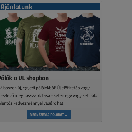
Ajánlatunk
Pólók a VL shopban
álasszon új, egyedi pólóinkból! Új előfizetés vagy
eglévő meghosszabbítása esetén egy vagy két pólót
elentős kedvezménnyel vásárolhat.
MEGNÉZEM A PÓLÓKAT →