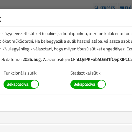
KERESÉS
ELŐ
k
H
unk úgynevezett sütiket (cookies) a honlapunkon, mert nélkülük nem tud
kciókat működtetni. Ha beleegyezik a sütik használatába, válassza azok
n kívül egyénileg kiválasztani, hogy milyen típusú sütiket engedélyez. E
tének dátuma:
2026. aug. 7.
, azonosítója:
CFhLQnPKFab4O3B1fQepXJPCC
Funkcionális sütik:
Statisztikai sütik:
k
ágos Tűzmegelőzési Bizottság