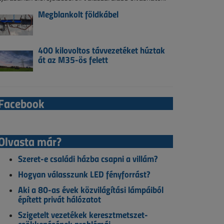
Megblankolt földkábel
400 kilovoltos távvezetéket húztak
át az M35-ös felett
Facebook
Olvasta már?
Szeret-e családi házba csapni a villám?
Hogyan válasszunk LED fényforrást?
Aki a 80-as évek közvilágítási lámpáiból
épített privát hálózatot
Szigetelt vezetékek keresztmetszet-