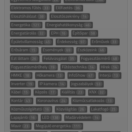
Elektromos fűtés
Előfizetés
33
96
Elosztóhálózat
Elosztószekrény
38
14
Energetika
Energiahatékonyság
121
46
Energiatárolás
EPH
Építőipar
32
16
58
Épületvillamosság
Érdekesség
Erőművek
45
97
33
Erősáram
Események
Eszközeink
15
69
46
Ezt láttam
Felülvizsgálat
Fogyasztásmérő
26
35
48
Fogyasztásmérőhely
Fűtéstechnika
Hírek
19
14
14
HMKE
Hőkamera
InfoShow
Interjú
18
13
47
13
Inverter
IP kamera
Jogszabályok
19
14
53
Kábel
Képzés
Kiállítás
KNX
15
17
23
32
Kontár
Koronavírus
Közműcsatlakozás
43
24
13
Közműszolgáltató
Közvilágítás
Lakatfogó
16
26
25
Lapajánló
LED
Madárvédelem
16
138
14
Mavir
Megújuló energetika
23
111