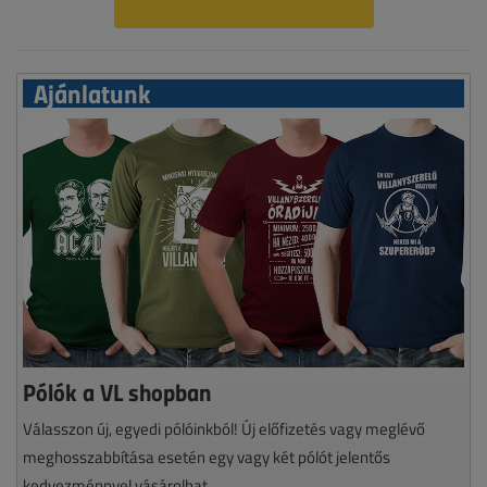
Ajánlatunk
Pólók a VL shopban
Válasszon új, egyedi pólóinkból! Új előfizetés vagy meglévő
meghosszabbítása esetén egy vagy két pólót jelentős
kedvezménnyel vásárolhat.