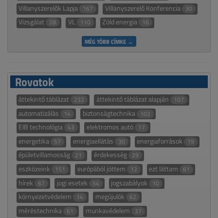
Villanyszerelők Lapja
Villanyszerelő Konferencia
167
30
Vizsgálat
VL
Zöld energia
28
110
16
MÉG TÖBB CÍMKE →
Rovatok
áttekintő táblázat
áttekintő táblázat alapján
232
107
automatizálás
biztonságtechnika
14
102
EIB technológia
elektromos autó
43
17
energetika
energiaellátás
energiaforrások
57
30
19
épületvillamosság
érdekesség
21
29
eszközeink
európából jöttem
ezt láttam
151
12
61
hírek
jogi esetek
jogszabályok
67
54
10
környezetvédelem
megújulók
14
62
méréstechnika
munkavédelem
61
37