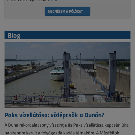
MEGNÉZEM A PÓLÓKAT →
Blog
Paks vízellátása: vízlépcsők a Dunán?
A Duna rekordalacsony vízszintje és Paks vízellátása kapcsán újra
napirendre került a folyógazdálkodás témaköre. A Másfélfok