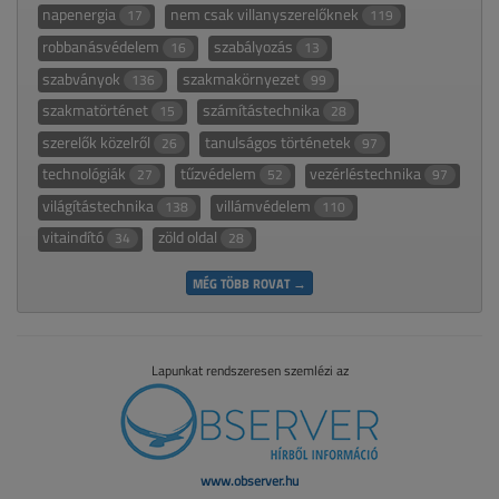
napenergia
nem csak villanyszerelőknek
17
119
robbanásvédelem
szabályozás
16
13
szabványok
szakmakörnyezet
136
99
szakmatörténet
számítástechnika
15
28
szerelők közelről
tanulságos történetek
26
97
technológiák
tűzvédelem
vezérléstechnika
27
52
97
világítástechnika
villámvédelem
138
110
vitaindító
zöld oldal
34
28
MÉG TÖBB ROVAT →
Lapunkat rendszeresen szemlézi az
www.observer.hu