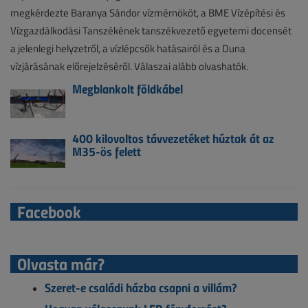
megkérdezte Baranya Sándor vízmérnököt, a BME Vízépítési és
Vízgazdálkodási Tanszékének tanszékvezető egyetemi docensét
a jelenlegi helyzetről, a vízlépcsők hatásairól és a Duna
vízjárásának előrejelzéséről. Válaszai alább olvashatók.
Megblankolt földkábel
400 kilovoltos távvezetéket húztak át az
M35-ös felett
Facebook
Olvasta már?
Szeret-e családi házba csapni a villám?