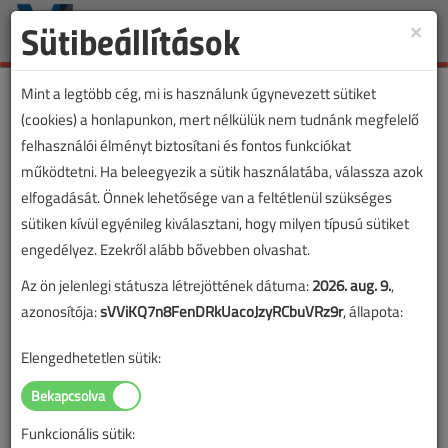
Sütibeállítások
×
Toggle
naviga
Mint a legtöbb cég, mi is használunk úgynevezett sütiket
(cookies) a honlapunkon, mert nélkülük nem tudnánk megfelelő
felhasználói élményt biztosítani és fontos funkciókat
működtetni. Ha beleegyezik a sütik használatába, válassza azok
elfogadását. Önnek lehetősége van a feltétlenül szükséges
sütiken kívül egyénileg kiválasztani, hogy milyen típusú sütiket
engedélyez. Ezekről alább bővebben olvashat.
Az ön jelenlegi státusza létrejöttének dátuma:
2026. aug. 9.
,
azonosítója:
sVViKQ7n8FenDRkUacoJzyRCbuVRz9r
, állapota:
Elengedhetetlen sütik:
Funkcionális sütik: