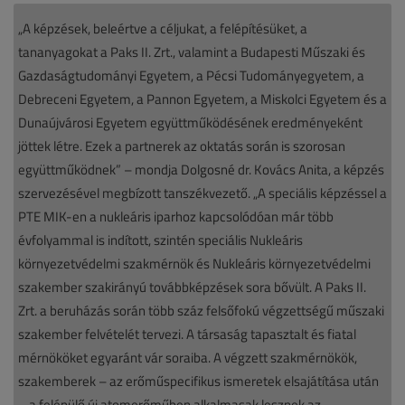
„A képzések, beleértve a céljukat, a felépítésüket, a
tananyagokat a Paks II. Zrt., valamint a Budapesti Műszaki és
Gazdaságtudományi Egyetem, a Pécsi Tudományegyetem, a
Debreceni Egyetem, a Pannon Egyetem, a Miskolci Egyetem és a
Dunaújvárosi Egyetem együttműködésének eredményeként
jöttek létre. Ezek a partnerek az oktatás során is szorosan
együttműködnek” – mondja Dolgosné dr. Kovács Anita, a képzés
szervezésével megbízott tanszékvezető. „A speciális képzéssel a
PTE MIK-en a nukleáris iparhoz kapcsolódóan már több
évfolyammal is indított, szintén speciális Nukleáris
környezetvédelmi szakmérnök és Nukleáris környezetvédelmi
szakember szakirányú továbbképzések sora bővült. A Paks II.
Zrt. a beruházás során több száz felsőfokú végzettségű műszaki
szakember felvételét tervezi. A társaság tapasztalt és fiatal
mérnököket egyaránt vár soraiba. A végzett szakmérnökök,
szakemberek – az erőműspecifikus ismeretek elsajátítása után
– a felépülő új atomerőműben alkalmasak lesznek az