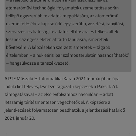
atomerőművi technológiai folyamatok üzemeltetése során
fellépő egyszerűbb feladatok megoldására, az atomerőmű
üzemeltetéséhez kapcsolódó egyszerűbb, vezetési, irányítási,
szervezési és hatósági feladatok ellátására és felkészültek
lesznek az egész életen át tartó tanulásra, ismereteik
bővítésére. A képzéseken szerzett ismeretek – tágabb
értelemben – a nukleáris ipar számos területén hasznosíthatók.”
– hangsúlyozza a tanszékvezető.
A PTE Műszaki és Informatikai Karán 2021 februárjában újra
induló két féléves, levelező tagozatú képzések a Paks II. Zrt.
támogatásával – az első évfolyamhoz hasonlóan – adott
létszámig térítésmentesen végezhetők el. A képzésre a
jelentkezések folyamatosan beadhatók, a jelentkezési határidő
2021. január 20.