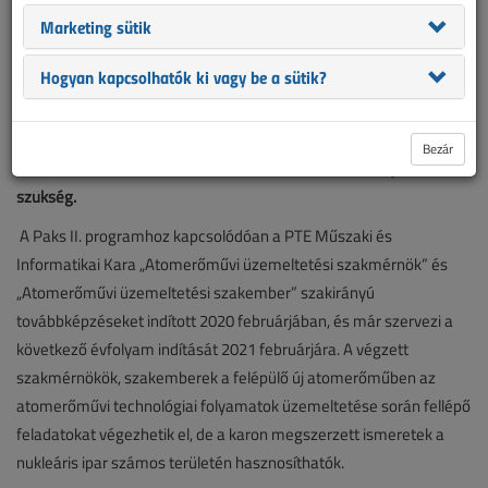
Marketing sütik
Egyre nő a kereslet az olyan szakemberek iránt, akik a nukleáris
Hogyan kapcsolhatók ki vagy be a sütik?
iparban szeretnének elhelyezkedni. A közeljövőben Pakson két új
atomerőműblokk épül, amelyek a majdan leállítandó jelenlegi
egységek pótlására lesznek hivatottak. Az új atomerőmű
Bezár
működtetéshez több száz nukleáris szakember munkájára lesz
szükség.
A Paks II. programhoz kapcsolódóan a PTE Műszaki és
Informatikai Kara „Atomerőművi üzemeltetési szakmérnök” és
„Atomerőművi üzemeltetési szakember” szakirányú
továbbképzéseket indított 2020 februárjában, és már szervezi a
következő évfolyam indítását 2021 februárjára. A végzett
szakmérnökök, szakemberek a felépülő új atomerőműben az
atomerőművi technológiai folyamatok üzemeltetése során fellépő
feladatokat végezhetik el, de a karon megszerzett ismeretek a
nukleáris ipar számos területén hasznosíthatók.