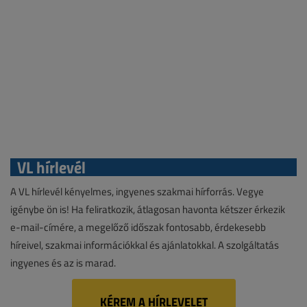
VL hírlevél
A VL hírlevél kényelmes, ingyenes szakmai hírforrás. Vegye
igénybe ön is! Ha feliratkozik, átlagosan havonta kétszer érkezik
e-mail-címére, a megelőző időszak fontosabb, érdekesebb
híreivel, szakmai információkkal és ajánlatokkal. A szolgáltatás
ingyenes és az is marad.
KÉREM A HÍRLEVELET