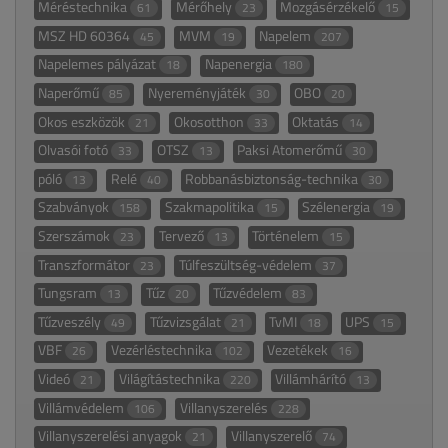
Méréstechnika
Mérőhely
Mozgásérzékelő
61
23
15
MSZ HD 60364
MVM
Napelem
45
19
207
Napelemes pályázat
Napenergia
18
180
Naperőmű
Nyereményjáték
OBO
85
30
20
Okos eszközök
Okosotthon
Oktatás
21
33
14
Olvasói fotó
OTSZ
Paksi Atomerőmű
33
13
30
póló
Relé
Robbanásbiztonság-technika
13
40
30
Szabványok
Szakmapolitika
Szélenergia
158
15
19
Szerszámok
Tervező
Történelem
23
13
15
Transzformátor
Túlfeszültség-védelem
23
37
Tungsram
Tűz
Tűzvédelem
13
20
83
Tűzveszély
Tűzvizsgálat
TvMI
UPS
49
21
18
15
VBF
Vezérléstechnika
Vezetékek
26
102
16
Videó
Világítástechnika
Villámhárító
21
220
13
Villámvédelem
Villanyszerelés
106
228
Villanyszerelési anyagok
Villanyszerelő
21
74