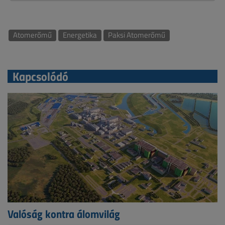
Atomerőmű
Energetika
Paksi Atomerőmű
Kapcsolódó
Valóság kontra álomvilág