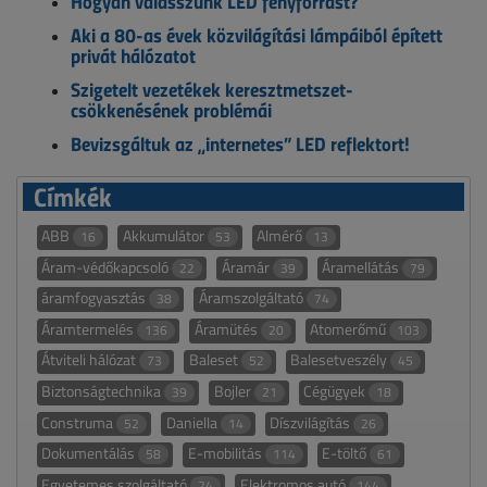
Hogyan válasszunk LED fényforrást?
Aki a 80-as évek közvilágítási lámpáiból épített
privát hálózatot
Szigetelt vezetékek keresztmetszet-
csökkenésének problémái
Bevizsgáltuk az „internetes” LED reflektort!
Címkék
ABB
Akkumulátor
Almérő
16
53
13
Áram-védőkapcsoló
Áramár
Áramellátás
22
39
79
áramfogyasztás
Áramszolgáltató
38
74
Áramtermelés
Áramütés
Atomerőmű
136
20
103
Átviteli hálózat
Baleset
Balesetveszély
73
52
45
Biztonságtechnika
Bojler
Cégügyek
39
21
18
Construma
Daniella
Díszvilágítás
52
14
26
Dokumentálás
E-mobilitás
E-töltő
58
114
61
Egyetemes szolgáltató
Elektromos autó
24
144