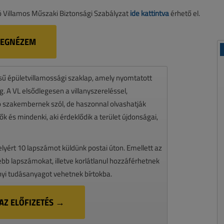
dó Villamos Műszaki Biztonsági Szabályzat
ide kattintva
érhető el.
EGNÉZEM
ésű épületvillamossági szaklap, amely nyomtatott
 A VL elsődlegesen a villanyszereléssel,
zó szakembernek szól, de haszonnal olvashatják
k és mindenki, aki érdeklődik a terület újdonságai,
melyért 10 lapszámot küldünk postai úton. Emellett az
ssebb lapszámokat, illetve korlátlanul hozzáférhetnek
nyi tudásanyagot vehetnek bírtokba.
AZ ELŐFIZETÉS →