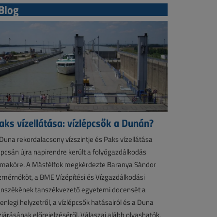
Blog
aks vízellátása: vízlépcsők a Dunán?
Duna rekordalacsony vízszintje és Paks vízellátása
pcsán újra napirendre került a folyógazdálkodás
maköre. A Másfélfok megkérdezte Baranya Sándor
zmérnököt, a BME Vízépítési és Vízgazdálkodási
nszékének tanszékvezető egyetemi docensét a
lenlegi helyzetről, a vízlépcsők hatásairól és a Duna
zjárásának előrejelzéséről. Válaszai alább olvashatók.