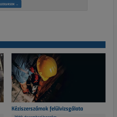
LEOLVASOK →
Kéziszerszámok felülvizsgálata