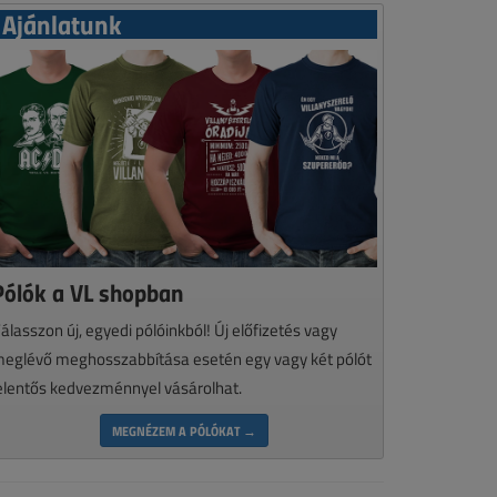
Ajánlatunk
Pólók a VL shopban
álasszon új, egyedi pólóinkból! Új előfizetés vagy
eglévő meghosszabbítása esetén egy vagy két pólót
elentős kedvezménnyel vásárolhat.
MEGNÉZEM A PÓLÓKAT →