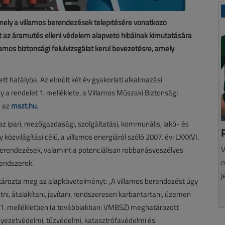
mely a villamos berendezések telepítésére vonatkozó
t az áramütés elleni védelem alapvető hibáinak kimutatására
llamos biztonsági felülvizsgálat kerül bevezetésre, amely
ett hatályba. Az elmúlt két év gyakorlati alkalmazási
y a rendelet 1. melléklete, a Villamos Műszaki Biztonsági
a az
mszt.hu
.
 az ipari, mezőgazdasági, szolgáltatási, kommunális, lakó- és
közvilágítási célú, a villamos energiáról szóló 2007. évi LXXXVI.
V
 berendezések, valamint a potenciálisan robbanásveszélyes
m
endszerek.
j
tározta meg az alapkövetelményt: „A villamos berendezést úgy
tni, átalakítani, javítani, rendszeresen karbantartani, üzemen
z 1. mellékletben (a továbbiakban: VMBSZ) meghatározott
yezetvédelmi, tűzvédelmi, katasztrófavédelmi és