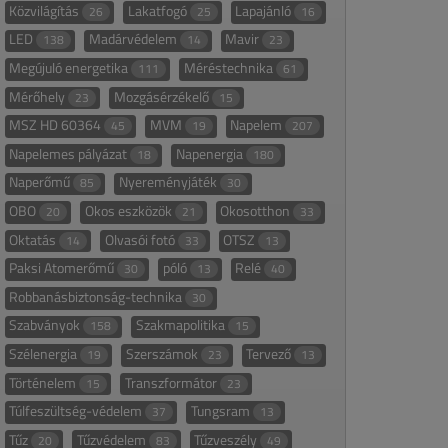
Közvilágítás
Lakatfogó
Lapajánló
26
25
16
LED
Madárvédelem
Mavir
138
14
23
Megújuló energetika
Méréstechnika
111
61
Mérőhely
Mozgásérzékelő
23
15
MSZ HD 60364
MVM
Napelem
45
19
207
Napelemes pályázat
Napenergia
18
180
Naperőmű
Nyereményjáték
85
30
OBO
Okos eszközök
Okosotthon
20
21
33
Oktatás
Olvasói fotó
OTSZ
14
33
13
Paksi Atomerőmű
póló
Relé
30
13
40
Robbanásbiztonság-technika
30
Szabványok
Szakmapolitika
158
15
Szélenergia
Szerszámok
Tervező
19
23
13
Történelem
Transzformátor
15
23
Túlfeszültség-védelem
Tungsram
37
13
Tűz
Tűzvédelem
Tűzveszély
20
83
49