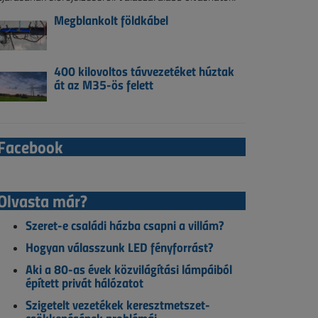
Megblankolt földkábel
400 kilovoltos távvezetéket húztak
át az M35-ös felett
Facebook
Olvasta már?
Szeret-e családi házba csapni a villám?
Hogyan válasszunk LED fényforrást?
Aki a 80-as évek közvilágítási lámpáiból
épített privát hálózatot
Szigetelt vezetékek keresztmetszet-