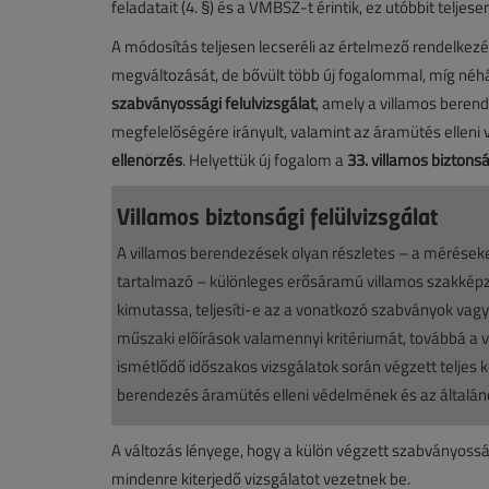
feladatait (4. §) és a VMBSZ-t érintik, ez utóbbit teljesen
A módosítás teljesen lecseréli az értelmező rendelkezé
megváltozását, de bővült több új fogalommal, míg néhá
szabványossági felülvizsgálat
, amely a villamos beren
megfelelőségére irányult, valamint az áramütés elleni
ellenőrzés
. Helyettük új fogalom a
33. villamos biztonsá
Villamos biztonsági felülvizsgálat
A villamos berendezések olyan részletes – a mérések
tartalmazó – különleges erősáramú villamos szakképze
kimutassa, teljesíti-e az a vonatkozó szabványok va
műszaki előírások valamennyi kritériumát, továbbá a 
ismétlődő időszakos vizsgálatok során végzett teljes k
berendezés áramütés elleni védelmének és az általáno
A változás lényege, hogy a külön végzett szabványossá
mindenre kiterjedő vizsgálatot vezetnek be.