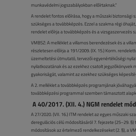
munkavédelmi jogszabályokban előírtaknak.”
A rendelet fontos előírása, hogy a műszaki biztonság
szükséges a továbbképzés. Ezzel a szakma régi óhaját,
rendelet előírja a továbbképzés és a vizsgaszervezés sza
VMBSZ: A melléklet a villamos berendezések és a vill
részletesen előírja a 191/2009. (IX. 15.) Korm. rendelet
üzemeltetési útmutató, tervezői egyenértékűségi nyilat
nyilatkozatának és az ezekhez csatolt jegyzőkönyvek m
gyakoriságát, valamint az ezekhez szükséges képesíté
A 2. melléklet a továbbképzés programjának jóváhagyása 
továbbképzési programmal szemben támasztott alap
A 40/2017. (XII. 4.) NGM rendelet mód
A 27/2020. (VII. 16.) ITM rendelet az egyes műszaki sz
deregulációs célú módosításáról 7. fejezete (25–29. §) 
módosítások az értelmező rendelkezéseket (2. §), a V