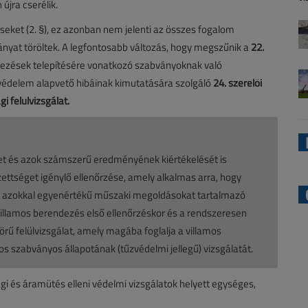
 újra cserélik.
seket (2. §), ez azonban nem jelenti az összes fogalom
nyat töröltek. A legfontosabb változás, hogy megszűnik a
22.
dezések telepítésére vonatkozó szabványoknak való
 védelem alapvető hibáinak kimutatására szolgáló
24. szerelői
gi felülvizsgálat.
et és azok számszerű eredményének kiértékelését is
ttséget igénylő ellenőrzése, amely alkalmas arra, hogy
gy azokkal egyenértékű műszaki megoldásokat tartalmazó
villamos berendezés első ellenőrzéskor és a rendszeresen
örű felülvizsgálat, amely magába foglalja a villamos
s szabványos állapotának (tűzvédelmi jellegű) vizsgálatát.
gi és áramütés elleni védelmi vizsgálatok helyett egységes,