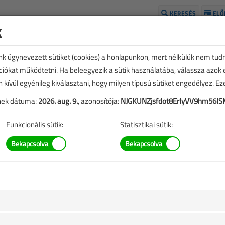
KERESÉS
ELŐ
k
H
unk úgynevezett sütiket (cookies) a honlapunkon, mert nélkülük nem tud
kciókat működtetni. Ha beleegyezik a sütik használatába, válassza azok
n kívül egyénileg kiválasztani, hogy milyen típusú sütiket engedélyez. E
tének dátuma:
2026. aug. 9.
, azonosítója:
NJGKUNZjsfdot8ErIyVV9hm56I
Funkcionális sütik:
Statisztikai sütik:
VMBSZ-ben: villamos
t
 |