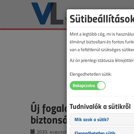
Sütibeállításo
Mint a legtöbb cég, mi is használ
élményt biztosítani és fontos fun
van a feltétlenül szükséges sütike
Az ön jelenlegi státusza létrejöt
Elengedhetetlen sütik:
Új fogalom a megújult 
Tudnivalók a sütikről
biztonsági felülvizsgála
Mik azok a sütik?
2020. augusztus 19. |
VL online |
33 576
Elengedhetetlen sütik