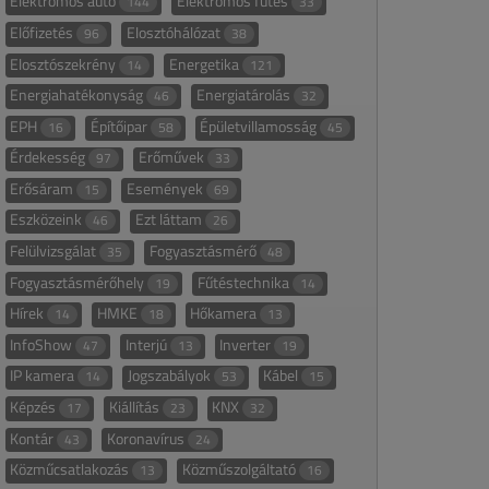
Elektromos autó
Elektromos fűtés
144
33
Előfizetés
Elosztóhálózat
96
38
Elosztószekrény
Energetika
14
121
Energiahatékonyság
Energiatárolás
46
32
EPH
Építőipar
Épületvillamosság
16
58
45
Érdekesség
Erőművek
97
33
Erősáram
Események
15
69
Eszközeink
Ezt láttam
46
26
Felülvizsgálat
Fogyasztásmérő
35
48
Fogyasztásmérőhely
Fűtéstechnika
19
14
Hírek
HMKE
Hőkamera
14
18
13
InfoShow
Interjú
Inverter
47
13
19
IP kamera
Jogszabályok
Kábel
14
53
15
Képzés
Kiállítás
KNX
17
23
32
Kontár
Koronavírus
43
24
Közműcsatlakozás
Közműszolgáltató
13
16