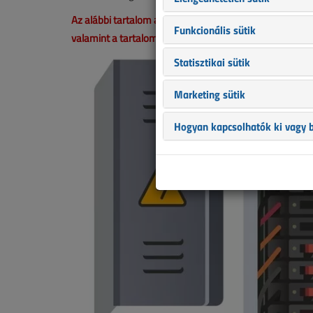
Az alábbi tartalom archív, 6 éve frissült utoljára. A ci
Funkcionális sütik
valamint a tartalom helyenként hiányos lehet (képek, tá
Statisztikai sütik
Marketing sütik
Hogyan kapcsolhatók ki vagy b