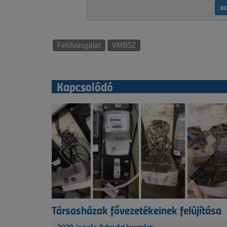
BE
Felülvizsgálat
VMBSZ
Kapcsolódó
Társasházak fővezetékeinek felújítása