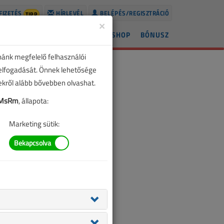
FIZETÉS
HÍRLEVÉL
BELÉPÉS/REGISZTRÁCIÓ
TIPP
×
ÍREK
LAPSZÁMOK
BLOG
SHOP
BÓNUSZ
nánk megfelelő felhasználói
 elfogadását. Önnek lehetősége
zekről alább bővebben olvashat.
SMsRm
, állapota:
Marketing sütik: