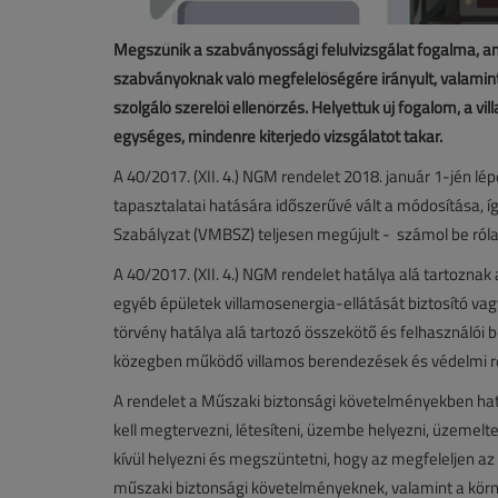
Megszűnik a szabványossági felülvizsgálat fogalma, a
szabványoknak való megfelelőségére irányult, valamin
szolgáló szerelői ellenőrzés. Helyettük új fogalom, a vi
egységes, mindenre kiterjedő vizsgálatot takar.
A 40/2017. (XII. 4.) NGM rendelet 2018. január 1-jén lép
tapasztalatai hatására időszerűvé vált a módosítása, íg
Szabályzat (VMBSZ) teljesen megújult - számol be ról
A 40/2017. (XII. 4.) NGM rendelet hatálya alá tartoznak
egyéb épületek villamosenergia-ellátását biztosító vagy 
törvény hatálya alá tartozó összekötő és felhasználói
közegben működő villamos berendezések és védelmi r
A rendelet a Műszaki biztonsági követelményekben ha
kell megtervezni, létesíteni, üzembe helyezni, üzemelte
kívül helyezni és megszüntetni, hogy az megfeleljen a
műszaki biztonsági követelményeknek, valamint a körn