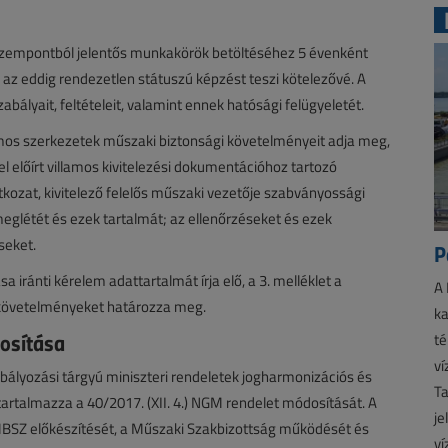
i szempontból jelentős munkakörök betöltéséhez 5 évenként
 az eddig rendezetlen státuszú képzést teszi kötelezővé. A
bályait, feltételeit, valamint ennek hatósági felügyeletét.
amos szerkezetek műszaki biztonsági követelményeit adja meg,
tel előírt villamos kivitelezési dokumentációhoz tartozó
kozat, kivitelező felelős műszaki vezetője szabványossági
eglétét és ezek tartalmát; az ellenőrzéseket és ezek
seket.
P
iránti kérelem adattartalmát írja elő, a 3. melléklet a
A 
követelményeket határozza meg.
ka
osítása
té
ví
abályozási tárgyú miniszteri rendeletek jogharmonizációs és
Ta
tartalmazza a 40/2017. (XII. 4.) NGM rendelet módosítását. A
je
MBSZ előkészítését, a Műszaki Szakbizottság működését és
ví