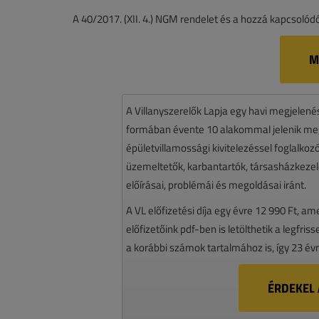
A 40/2017. (XII. 4.) NGM rendelet és a hozzá kapcsoló
M
A Villanyszerelők Lapja egy havi megjelen
formában évente 10 alakommal jelenik meg.
épületvillamossági kivitelezéssel foglalko
üzemeltetők, karbantartók, társasházkezelő
előírásai, problémái és megoldásai iránt.
A VL előfizetési díja egy évre 12 990 Ft, a
előfizetőink pdf-ben is letölthetik a legfri
a korábbi számok tartalmához is, így 23 év
ÉRDEKEL 