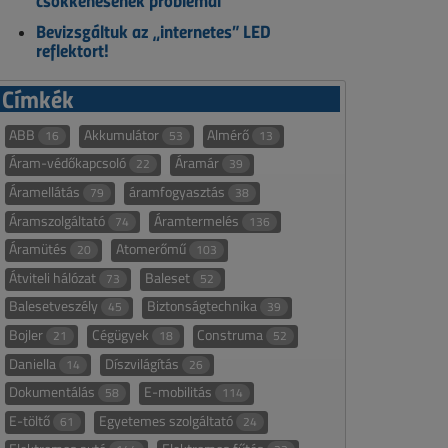
csökkenésének problémái
Bevizsgáltuk az „internetes” LED
reflektort!
Címkék
ABB
Akkumulátor
Almérő
16
53
13
Áram-védőkapcsoló
Áramár
22
39
Áramellátás
áramfogyasztás
79
38
Áramszolgáltató
Áramtermelés
74
136
Áramütés
Atomerőmű
20
103
Átviteli hálózat
Baleset
73
52
Balesetveszély
Biztonságtechnika
45
39
Bojler
Cégügyek
Construma
21
18
52
Daniella
Díszvilágítás
14
26
Dokumentálás
E-mobilitás
58
114
E-töltő
Egyetemes szolgáltató
61
24