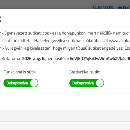
KERESÉS
ELŐ
k
H
unk úgynevezett sütiket (cookies) a honlapunkon, mert nélkülük nem tud
kciókat működtetni. Ha beleegyezik a sütik használatába, válassza azok
n kívül egyénileg kiválasztani, hogy milyen típusú sütiket engedélyez. E
tének dátuma:
2026. aug. 6.
, azonosítója:
EoWEfQYqKrOwWmAw4ZVb4cIJ
Funkcionális sütik:
Statisztikai sütik:
s milyen követelmények