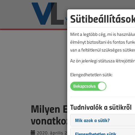
Sütibeállításo
Mint a legtöbb cég, mi is használ
élményt biztosítani és fontos fun
van a feltétlenül szükséges sütike
Az ön jelenlegi státusza létrejöt
Elengedhetetlen sütik:
Milyen EPH-k vannak é
Tudnivalók a sütikről
vonatkoznak rájuk?
Mik azok a sütik?
2020. április 27. |
VL online |
14 519 |
Elengedhetetlen sütik