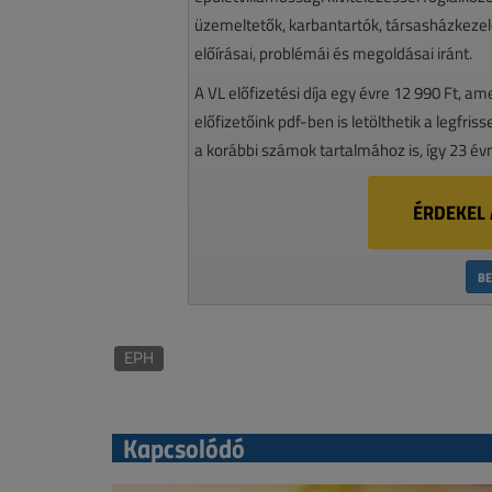
üzemeltetők, karbantartók, társasházkezelő
előírásai, problémái és megoldásai iránt.
A VL előfizetési díja egy évre 12 990 Ft, a
előfizetőink pdf-ben is letölthetik a legfri
a korábbi számok tartalmához is, így 23 év
ÉRDEKEL 
BE
EPH
Kapcsolódó