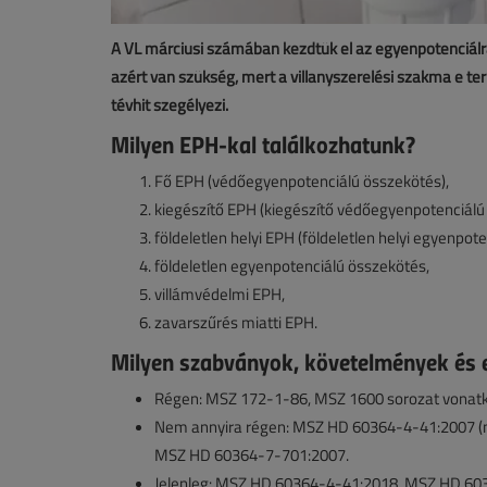
A VL márciusi számában kezdtük el az egyenpotenciálra
azért van szükség, mert a villanyszerelési szakma e ter
tévhit szegélyezi.
Milyen EPH-kal találkozhatunk?
Fő EPH (védőegyenpotenciálú összekötés),
kiegészítő EPH (kiegészítő védőegyenpotenciálú
földeletlen helyi EPH (földeletlen helyi egyenpot
földeletlen egyenpotenciálú összekötés,
villámvédelmi EPH,
zavarszűrés miatti EPH.
Milyen szabványok, követelmények és e
Régen: MSZ 172-1-86, MSZ 1600 sorozat vonatko
Nem annyira régen: MSZ HD 60364-4-41:2007 (
MSZ HD 60364-7-701:2007.
Jelenleg: MSZ HD 60364-4-41:2018, MSZ HD 60