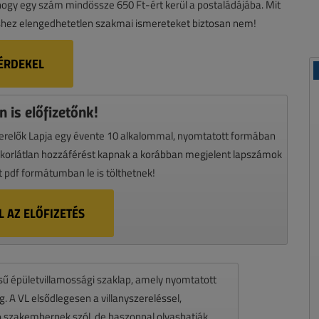
, hogy egy szám mindössze 650 Ft-ért kerül a postaládájába. Mit
hez elengedhetetlen szakmai ismereteket biztosan nem!
ÉRDEKEL
 is előfizetőnk!
szerelők Lapja egy évente 10 alkalommal, nyomtatott formában
i korlátlan hozzáférést kapnak a korábban megjelent lapszámok
it pdf formátumban le is tölthetnek!
 AZ ELŐFIZETÉS
ésű épületvillamossági szaklap, amely nyomtatott
 A VL elsődlegesen a villanyszereléssel,
zó szakembernek szól, de haszonnal olvashatják