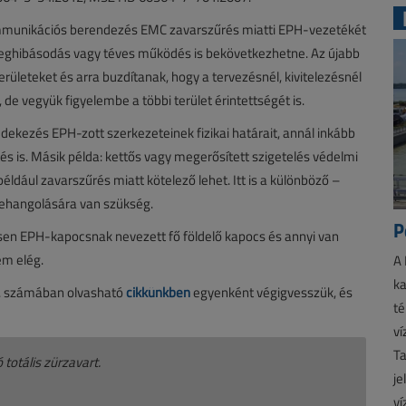
ommunikációs berendezés EMC zavarszűrés miatti EPH-vezetékét
eghibásodás vagy téves működés is bekövetkezhetne. Az újabb
ületeket és arra buzdítanak, hogy a tervezésnél, kivitelezésnél
e vegyük figyelembe a többi terület érintettségét is.
édekezés EPH-zott szerkezeteinek fizikai határait, annál inkább
s is. Másik példa: kettős vagy megerősített szigetelés védelmi
ldául zavarszűrés miatt kötelező lehet. Itt is a különböző –
ehangolására van szükség.
P
évesen EPH-kapocsnak nevezett fő földelő kapocs és annyi van
em elég.
A 
ka
/4. számában olvasható
cikkünkben
egyenként végigvesszük, és
té
ví
Ta
ó totális zürzavart.
je
ví