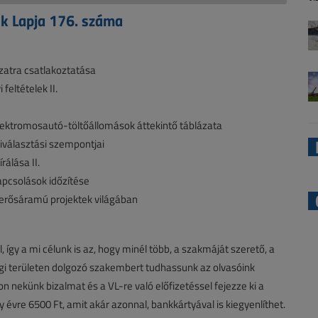
ők Lapja 176. száma
zatra csatlakoztatása
feltételek II.
 elektromosautó-töltőállomások áttekintő táblázata
iválasztási szempontjai
álása II.
apcsolások időzítése
rősáramú projektek világában
 így a mi célunk is az, hogy minél több, a szakmáját szerető, a
ági területen dolgozó szakembert tudhassunk az olvasóink
zon nekünk bizalmat és a VL-re való előfizetéssel fejezze ki a
gy évre 6500 Ft, amit akár azonnal, bankkártyával is kiegyenlíthet.