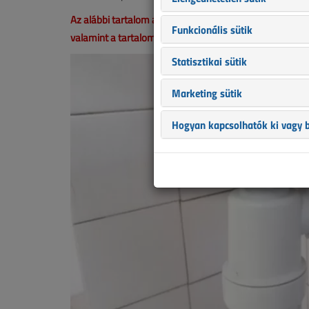
Az alábbi tartalom archív, 6 éve frissült utoljára. A ci
Funkcionális sütik
valamint a tartalom helyenként hiányos lehet (képek, tá
Statisztikai sütik
Marketing sütik
Hogyan kapcsolhatók ki vagy b