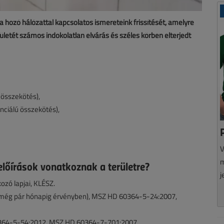
 hozó hálózattal kapcsolatos ismereteink frissítését, amelyre
ületét számos indokolatlan elvárás és széles körben elterjedt
 összekötés),
enciálú összekötés),
V
m
lőírások vonatkoznak a területre?
j
zó lapjai, KLÉSZ.
még pár hónapig érvényben), MSZ HD 60364-5-24:2007,
364-5-54:2012, MSZ HD 60364-7-701:2007.