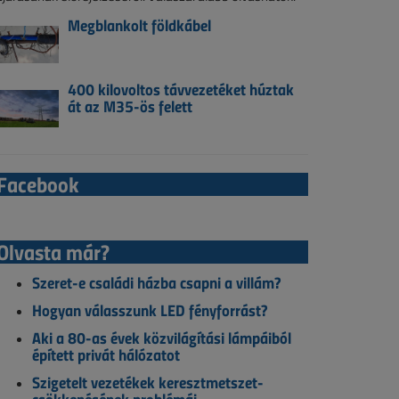
Megblankolt földkábel
400 kilovoltos távvezetéket húztak
át az M35-ös felett
Facebook
Olvasta már?
Szeret-e családi házba csapni a villám?
Hogyan válasszunk LED fényforrást?
Aki a 80-as évek közvilágítási lámpáiból
épített privát hálózatot
Szigetelt vezetékek keresztmetszet-