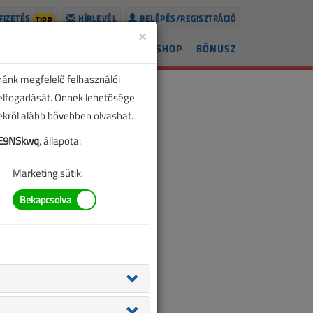
FIZETÉS
HÍRLEVÉL
BELÉPÉS/REGISZTRÁCIÓ
TIPP
×
ÍREK
LAPSZÁMOK
BLOG
SHOP
BÓNUSZ
nánk megfelelő felhasználói
 elfogadását. Önnek lehetősége
zekről alább bővebben olvashat.
E9NSkwq
, állapota:
Marketing sütik: