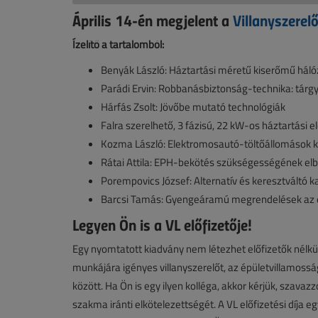
Április 14-én megjelent a
Villanyszerel
Ízelítő a tartalomból:
Benyák László: Háztartási méretű kiserőmű háló
Parádi Ervin: Robbanásbiztonság-technika: tárgyi 
Hárfás Zsolt: Jövőbe mutató technológiák
Falra szerelhető, 3 fázisú, 22 kW-os háztartási
Kozma László: Elektromosautó-töltőállomások k
Rátai Attila: EPH-bekötés szükségességének elbír
Porempovics József: Alternatív és keresztváltó k
Barcsi Tamás: Gyengeáramú megrendelések az e
Legyen Ön is a VL előfizetője!
Egy nyomtatott kiadvány nem létezhet előfizetők nélkül,
munkájára igényes villanyszerelőt, az épületvillamoss
között. Ha Ön is egy ilyen kolléga, akkor kérjük, szavaz
szakma iránti elkötelezettségét. A VL előfizetési díja e