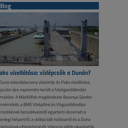
Blog
aks vízellátása: vízlépcsők a Dunán?
Duna rekordalacsony vízszintje és Paks vízellátása
pcsán újra napirendre került a folyógazdálkodás
maköre. A Másfélfok megkérdezte Baranya Sándor
zmérnököt, a BME Vízépítési és Vízgazdálkodási
nszékének tanszékvezető egyetemi docensét a
lenlegi helyzetről, a vízlépcsők hatásairól és a Duna
zjárásának előrejelzéséről. Válaszai alább olvashatók.