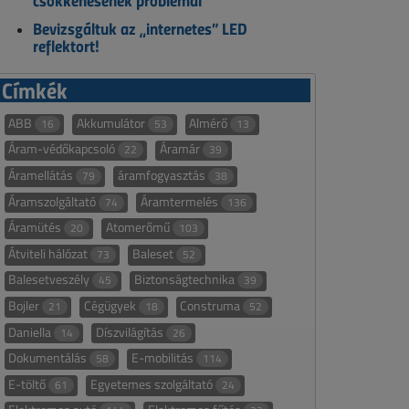
csökkenésének problémái
Bevizsgáltuk az „internetes” LED
reflektort!
Címkék
ABB
Akkumulátor
Almérő
16
53
13
Áram-védőkapcsoló
Áramár
22
39
Áramellátás
áramfogyasztás
79
38
Áramszolgáltató
Áramtermelés
74
136
Áramütés
Atomerőmű
20
103
Átviteli hálózat
Baleset
73
52
Balesetveszély
Biztonságtechnika
45
39
Bojler
Cégügyek
Construma
21
18
52
Daniella
Díszvilágítás
14
26
Dokumentálás
E-mobilitás
58
114
E-töltő
Egyetemes szolgáltató
61
24