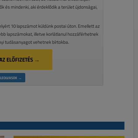
k és mindenki, aki érdeklődik a terület újdonságai,
melyért 10 lapszámot küldünk postai úton. Emellett az
ssebb lapszámokat, illetve korlátlanul hozzáférhetnek
nyi tudásanyagot vehetnek bírtokba.
AZ ELŐFIZETÉS →
LEOLVASOK →