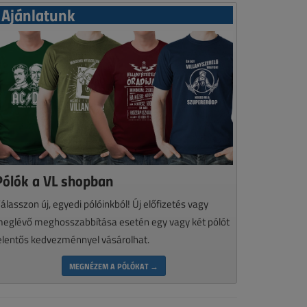
Ajánlatunk
Pólók a VL shopban
álasszon új, egyedi pólóinkból! Új előfizetés vagy
eglévő meghosszabbítása esetén egy vagy két pólót
elentős kedvezménnyel vásárolhat.
MEGNÉZEM A PÓLÓKAT →