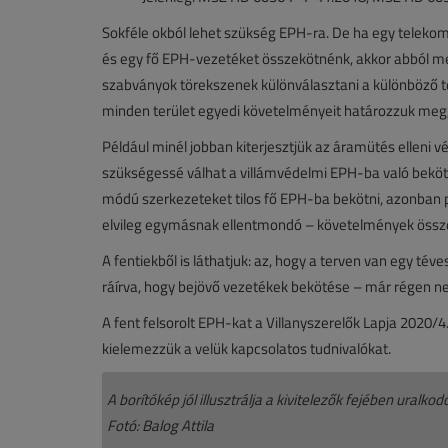
Sokféle okból lehet szükség EPH-ra. De ha egy telek
és egy fő EPH-vezetéket összekötnénk, akkor abból m
szabványok törekszenek különválasztani a különböző ter
minden terület egyedi követelményeit határozzuk meg, d
Például minél jobban kiterjesztjük az áramütés elleni v
szükségessé válhat a villámvédelmi EPH-ba való beköté
módú szerkezeteket tilos fő EPH-ba bekötni, azonban pé
elvileg egymásnak ellentmondó – követelmények össz
A fentiekből is láthatjuk: az, hogy a terven van egy t
ráírva, hogy bejövő vezetékek bekötése – már régen n
A fent felsorolt EPH-kat a Villanyszerelők Lapja 2020
kielemezzük a velük kapcsolatos tudnivalókat.
A borítókép jól illusztrálja a kivitelezők fejében uralkod
Fotó: Balog Attila