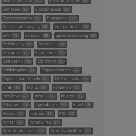
Elektromos autó
Elektromos fűtés
144
33
Előfizetés
Elosztóhálózat
96
38
Elosztószekrény
Energetika
14
121
Energiahatékonyság
Energiatárolás
46
32
EPH
Építőipar
Épületvillamosság
16
58
45
Érdekesség
Erőművek
97
33
Erősáram
Események
15
69
Eszközeink
Ezt láttam
46
26
Felülvizsgálat
Fogyasztásmérő
35
48
Fogyasztásmérőhely
Fűtéstechnika
19
14
Hírek
HMKE
Hőkamera
14
18
13
InfoShow
Interjú
Inverter
47
13
19
IP kamera
Jogszabályok
Kábel
14
53
15
Képzés
Kiállítás
KNX
17
23
32
Kontár
Koronavírus
43
24
Közműcsatlakozás
Közműszolgáltató
13
16