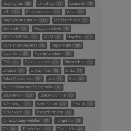
Közvilágítás
Lakatfogó
Lapajánló
26
25
16
LED
Madárvédelem
Mavir
138
14
23
Megújuló energetika
Méréstechnika
111
61
Mérőhely
Mozgásérzékelő
23
15
MSZ HD 60364
MVM
Napelem
45
19
207
Napelemes pályázat
Napenergia
18
180
Naperőmű
Nyereményjáték
85
30
OBO
Okos eszközök
Okosotthon
20
21
33
Oktatás
Olvasói fotó
OTSZ
14
33
13
Paksi Atomerőmű
póló
Relé
30
13
40
Robbanásbiztonság-technika
30
Szabványok
Szakmapolitika
158
15
Szélenergia
Szerszámok
Tervező
19
23
13
Történelem
Transzformátor
15
23
Túlfeszültség-védelem
Tungsram
37
13
Tűz
Tűzvédelem
Tűzveszély
20
83
49