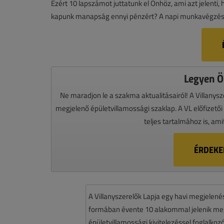
Ezért 10 lapszámot juttatunk el Önhöz, ami azt jelenti
kapunk manapság ennyi pénzért? A napi munkavégzés
Legyen Ön
Ne maradjon le a szakma aktualitásairól! A Villany
megjelenő épületvillamossági szaklap. A VL előfizető
teljes tartalmához is, am
ÉRDEKEL
A Villanyszerelők Lapja egy havi megjelen
formában évente 10 alakommal jelenik meg.
épületvillamossági kivitelezéssel foglalko