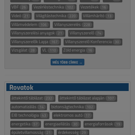
VBF
Vezérléstechnika
Vezetékek
26
102
16
Videó
Világítástechnika
Villámhárító
21
220
13
Villámvédelem
Villanyszerelés
106
228
Villanyszerelési anyagok
Villanyszerelő
21
74
Villanyszerelők Lapja
Villanyszerelő Konferencia
167
30
Vizsgálat
VL
Zöld energia
28
110
16
MÉG TÖBB CÍMKE →
Rovatok
áttekintő táblázat
áttekintő táblázat alapján
232
107
automatizálás
biztonságtechnika
14
102
EIB technológia
elektromos autó
43
17
energetika
energiaellátás
energiaforrások
57
30
19
épületvillamosság
érdekesség
21
29