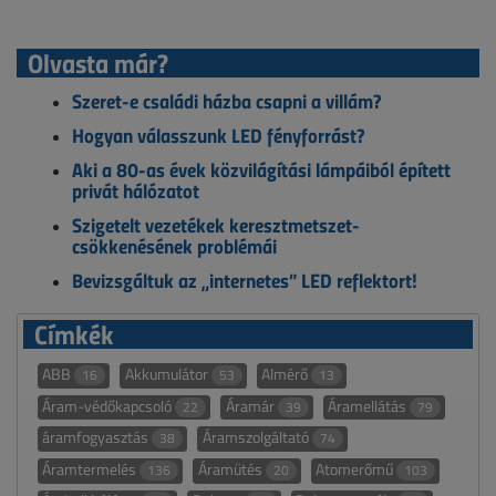
Olvasta már?
Szeret-e családi házba csapni a villám?
Hogyan válasszunk LED fényforrást?
Aki a 80-as évek közvilágítási lámpáiból épített
privát hálózatot
Szigetelt vezetékek keresztmetszet-
csökkenésének problémái
Bevizsgáltuk az „internetes” LED reflektort!
Címkék
ABB
Akkumulátor
Almérő
16
53
13
Áram-védőkapcsoló
Áramár
Áramellátás
22
39
79
áramfogyasztás
Áramszolgáltató
38
74
Áramtermelés
Áramütés
Atomerőmű
136
20
103