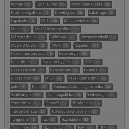
Kontár
Koronavírus
Közműcsatlakozás
43
24
13
Közműszolgáltató
Közvilágítás
Lakatfogó
16
26
25
Lapajánló
LED
Madárvédelem
16
138
14
Mavir
Megújuló energetika
23
111
Méréstechnika
Mérőhely
Mozgásérzékelő
61
23
15
MSZ HD 60364
MVM
Napelem
45
19
207
Napelemes pályázat
Napenergia
18
180
Naperőmű
Nyereményjáték
OBO
85
30
20
Okos eszközök
Okosotthon
Oktatás
21
33
14
Olvasói fotó
OTSZ
Paksi Atomerőmű
33
13
30
póló
Relé
Robbanásbiztonság-technika
13
40
30
Szabványok
Szakmapolitika
Szélenergia
158
15
19
Szerszámok
Tervező
Történelem
23
13
15
Transzformátor
Túlfeszültség-védelem
23
37
Tungsram
Tűz
Tűzvédelem
13
20
83
Tűzveszély
Tűzvizsgálat
TvMI
UPS
49
21
18
15