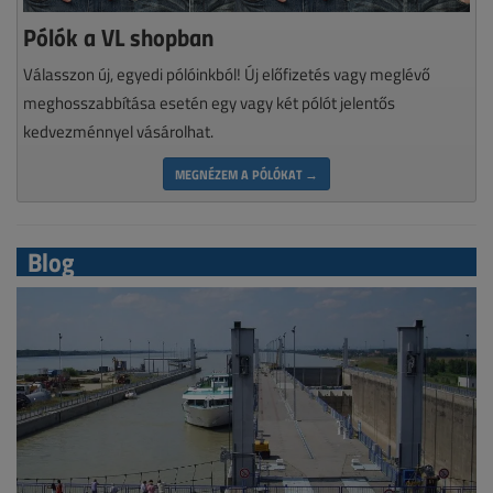
Pólók a VL shopban
Válasszon új, egyedi pólóinkból! Új előfizetés vagy meglévő
meghosszabbítása esetén egy vagy két pólót jelentős
kedvezménnyel vásárolhat.
MEGNÉZEM A PÓLÓKAT →
Blog