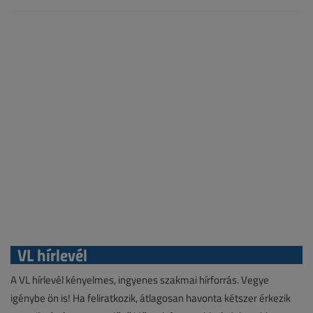
VL hírlevél
A VL hírlevél kényelmes, ingyenes szakmai hírforrás. Vegye
igénybe ön is! Ha feliratkozik, átlagosan havonta kétszer érkezik