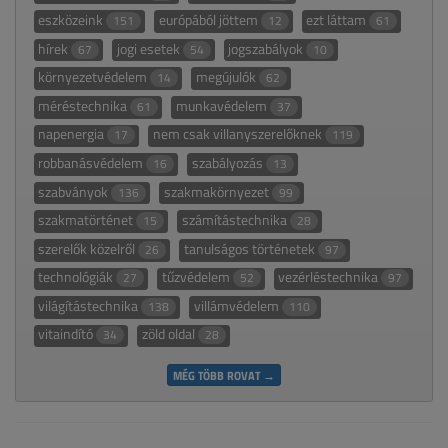
eszközeink
európából jöttem
ezt láttam
151
12
61
hírek
jogi esetek
jogszabályok
67
54
10
környezetvédelem
megújulók
14
62
méréstechnika
munkavédelem
61
37
napenergia
nem csak villanyszerelőknek
17
119
robbanásvédelem
szabályozás
16
13
szabványok
szakmakörnyezet
136
99
szakmatörténet
számítástechnika
15
28
szerelők közelről
tanulságos történetek
26
97
technológiák
tűzvédelem
vezérléstechnika
27
52
97
világítástechnika
villámvédelem
138
110
vitaindító
zöld oldal
34
28
MÉG TÖBB ROVAT →