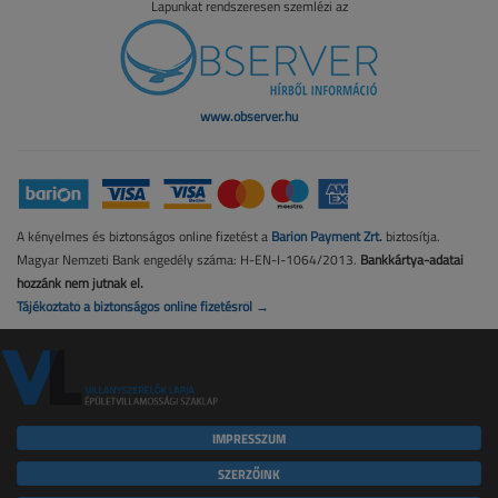
Lapunkat rendszeresen szemlézi az
www.observer.hu
A kényelmes és biztonságos online fizetést a
Barion Payment Zrt.
biztosítja.
Magyar Nemzeti Bank engedély száma: H-EN-I-1064/2013.
Bankkártya-adatai
hozzánk nem jutnak el.
Tájékoztató a biztonságos online fizetésről →
IMPRESSZUM
SZERZŐINK