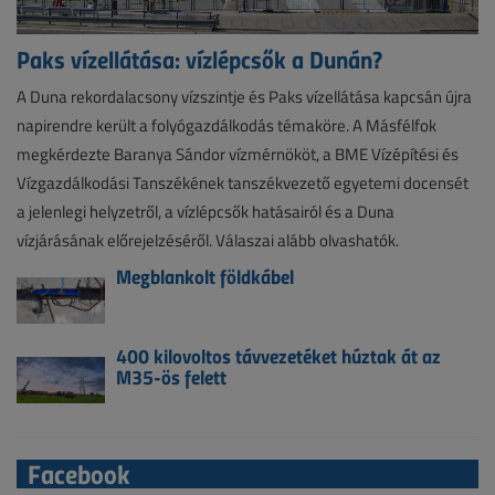
Paks vízellátása: vízlépcsők a Dunán?
A Duna rekordalacsony vízszintje és Paks vízellátása kapcsán újra
napirendre került a folyógazdálkodás témaköre. A Másfélfok
megkérdezte Baranya Sándor vízmérnököt, a BME Vízépítési és
Vízgazdálkodási Tanszékének tanszékvezető egyetemi docensét
a jelenlegi helyzetről, a vízlépcsők hatásairól és a Duna
vízjárásának előrejelzéséről. Válaszai alább olvashatók.
Megblankolt földkábel
400 kilovoltos távvezetéket húztak át az
M35-ös felett
Facebook