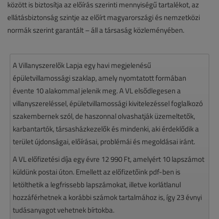
között is biztosítja az előírás szerinti mennyiségű tartalékot, az
ellátásbiztonság szintje az előírt magyarországi és nemzetközi
normák szerint garantált – áll a társaság közleményében.
A Villanyszerelők Lapja egy havi megjelenésű
épületvillamossági szaklap, amely nyomtatott formában
évente 10 alakommal jelenik meg. A VL elsődlegesen a
villanyszereléssel, épületvillamossági kivitelezéssel foglalkozó
szakembernek szól, de haszonnal olvashatják üzemeltetők,
karbantartók, társasházkezelők és mindenki, aki érdeklődik a
terület újdonságai, előírásai, problémái és megoldásai iránt.
A VL előfizetési díja egy évre 12 990 Ft, amelyért 10 lapszámot
küldünk postai úton. Emellett az előfizetőink pdf-ben is
letölthetik a legfrissebb lapszámokat, illetve korlátlanul
hozzáférhetnek a korábbi számok tartalmához is, így 23 évnyi
tudásanyagot vehetnek bírtokba.