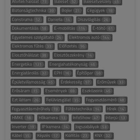
Átviteli hálózat
Baleset
Balesetveszély
73
52
45
Biztonságtechnika
Bojler
Cégügyek
39
21
18
Construma
Daniella
Díszvilágítás
52
14
26
Dokumentálás
E-mobilitás
E-töltő
58
114
61
Egyetemes szolgáltató
Elektromos autó
24
144
Elektromos fűtés
Előfizetés
33
96
Elosztóhálózat
Elosztószekrény
38
14
Energetika
Energiahatékonyság
121
46
Energiatárolás
EPH
Építőipar
32
16
58
Épületvillamosság
Érdekesség
Erőművek
45
97
33
Erősáram
Események
Eszközeink
15
69
46
Ezt láttam
Felülvizsgálat
Fogyasztásmérő
26
35
48
Fogyasztásmérőhely
Fűtéstechnika
Hírek
19
14
14
HMKE
Hőkamera
InfoShow
Interjú
18
13
47
13
Inverter
IP kamera
Jogszabályok
19
14
53
Kábel
Képzés
Kiállítás
KNX
15
17
23
32