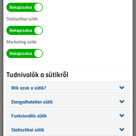
Megdőlt a magyar
áramfogyasztási rekord
Statisztikai sütik:
2019. december 9. |
VL online |
3121 |
Marketing sütik:
Az alábbi tartalom archív, 7 éve frissült utoljára. A cikkben szereplő
információk mára aktualitásukat veszíthették, valamint a tartalom
helyenként hiányos lehet (képek, táblázatok stb.).
Tudnivalók a sütikről
Mik azok a sütik?
Elengedhetetlen sütik
Funkcionális sütik
Statisztikai sütik