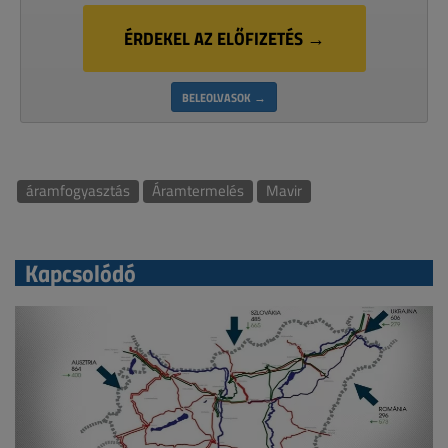
ÉRDEKEL AZ ELŐFIZETÉS →
BELEOLVASOK →
áramfogyasztás
Áramtermelés
Mavir
Kapcsolódó