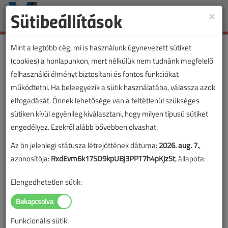
Sütibeállítások
×
Toggle
naviga
Mint a legtöbb cég, mi is használunk úgynevezett sütiket
(cookies) a honlapunkon, mert nélkülük nem tudnánk megfelelő
felhasználói élményt biztosítani és fontos funkciókat
működtetni. Ha beleegyezik a sütik használatába, válassza azok
elfogadását. Önnek lehetősége van a feltétlenül szükséges
sütiken kívül egyénileg kiválasztani, hogy milyen típusú sütiket
engedélyez. Ezekről alább bővebben olvashat.
Az ön jelenlegi státusza létrejöttének dátuma:
2026. aug. 7.
,
azonosítója:
RxdEvm6k17SD9kpUBj3PPT7h4pKjzSt
, állapota:
Elengedhetetlen sütik:
Funkcionális sütik: