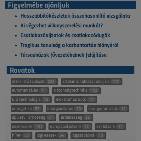
Figyelmébe ajánljuk
Hosszabbítókészletek összehasonlító vizsgálata
Ki végezhet villanyszerelési munkát?
Csatlakozóaljzatok és csatlakozódugók
Tragikus tanulság a karbantartás hiányáról
Társasházak fővezetékeinek felújítása
Rovatok
áttekintő táblázat
áttekintő táblázat alapján
232
107
automatizálás
biztonságtechnika
14
102
EIB technológia
elektromos autó
43
17
energetika
energiaellátás
energiaforrások
57
30
19
épületvillamosság
érdekesség
21
29
eszközeink
európából jöttem
ezt láttam
151
12
61
hírek
jogi esetek
jogszabályok
67
54
10