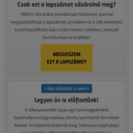
Csak ezt a lapszámot vásárolná meg?
1950 Ft-ért online bankkártyás fizetéssel, azonnal
megvásárolhatja a lapszámot, amelyben ez a cikk olvasható,
ezzel hozzáférést kap a szám összes cikkéhez, amit pdf
formátumban le is tölthet.
MEGVESZEM
EZT A LAPSZÁMOT
1 ÉVES ELŐFIZETÉS 12 990 FT
Legyen ön is előfizetőnk!
A Villanyszerelők Lapja egy havi megjelenésű
épületvillamossági szaklap, amely nyomtatott formában
évente 10 alakommal jelenik meg. Válasszon papíralapú
vagy digitális előfizetést! Előfizetőink korlátlanul