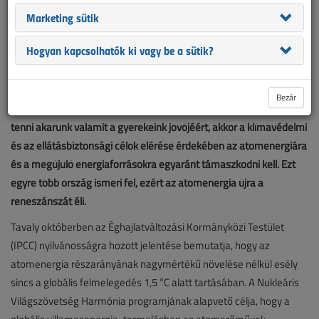
Marketing sütik
Hogyan kapcsolhatók ki vagy be a sütik?
Bezár
Ma már mindenki számára teljesen egyértelmű, hogy ha valóban
tenni akarunk valamit a gyerekeink jövőjéért, akkor a klímavédelmi
és az ellátásbiztonsági célok elérése érdekében az atomenergiára
és a megújuló energiaforrásokra egyaránt támaszkodni kell. Ezt
egyre több ország ismeri fel, ezért az atomenergia újra a
reneszánszát éli.
Tavaly októberben az Éghajlatváltozási Kormányközi Testület
(IPCC) nyilvánosságra hozott jelentése bemutatja, hogy az
atomenergia részarányának nagymértékű növelése nélkül esély
sincs a globális felmelegedés 1,5 °C alatt tartásában. A Nukleáris
Világszövetség Harmónia programjának alapvető célja, hogy a