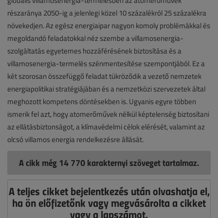
globális villamosenergia-termelésben az atomerőművek
részaránya 2050-ig a jelenlegi közel 10 százalékról 25 százalékra
növekedjen. Az egész energiaipar nagyon komoly problémákkal és
megoldandó feladatokkal néz szembe a villamosenergia-
szolgáltatás egyetemes hozzáférésének biztosítása és a
villamosenergia-termelés szénmentesítése szempontjából. Ez a
két szorosan összefüggő feladat tükröződik a vezető nemzetek
energiapolitikai stratégiájában és a nemzetközi szervezetek által
meghozott kompetens döntésekben is. Ugyanis egyre többen
ismerik fel azt, hogy atomerőművek nélkül képtelenség biztosítani
az ellátásbiztonságot, a klímavédelmi célok elérését, valamint az
olcsó villamos energia rendelkezésre állását.
A cikk még 14 770 karakternyi szöveget tartalmaz.
A teljes cikket bejelentkezés után olvashatja el,
ha ön előfizetőnk vagy megvásárolta a cikket
vagy a lapszámot.