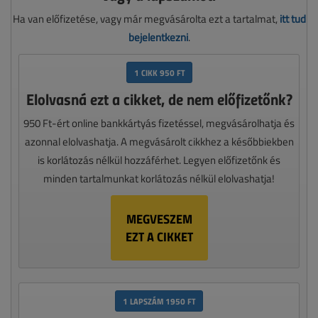
Ha van előfizetése, vagy már megvásárolta ezt a tartalmat,
itt tud
bejelentkezni
.
1 CIKK 950 FT
Elolvasná ezt a cikket, de nem előfizetőnk?
950 Ft-ért online bankkártyás fizetéssel, megvásárolhatja és
azonnal elolvashatja. A megvásárolt cikkhez a későbbiekben
is korlátozás nélkül hozzáférhet. Legyen előfizetőnk és
minden tartalmunkat korlátozás nélkül elolvashatja!
MEGVESZEM
EZT A CIKKET
1 LAPSZÁM 1950 FT