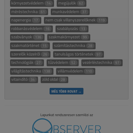
környezetvédelem
megújulók
14
62
méréstechnika
munkavédelem
61
37
napenergia
nem csak villanyszerelőknek
17
119
robbanásvédelem
szabályozás
16
13
szabványok
szakmakörnyezet
136
99
szakmatörténet
számítástechnika
15
28
szerelők közelről
tanulságos történetek
26
97
technológiák
tűzvédelem
vezérléstechnika
27
52
97
világítástechnika
villámvédelem
138
110
vitaindító
zöld oldal
34
28
MÉG TÖBB ROVAT →
Lapunkat rendszeresen szemlézi az