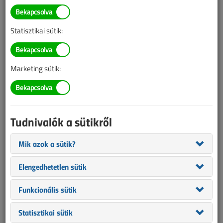
TARTALOM
Statisztikai sütik:
Energetika
Fókuszban az atomenergia
Marketing sütik:
jövője
2019/11. lapszám
|
Hárfás Zsolt
|
2689 |
Tudnivalók a sütikről
Figylem! Ez a cikk 7 éve frissült utoljára. A benne szereplő
Mik azok a sütik?
információk mára aktualitásukat veszíthették, valamint a tartalom
Elengedhetetlen sütik
helyenként hiányos lehet (képek, táblázatok stb.).
Funkcionális sütik
Statisztikai sütik