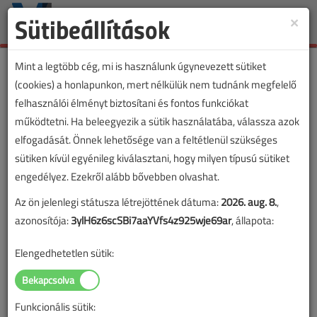
Sütibeállítások
×
Toggle
naviga
Mint a legtöbb cég, mi is használunk úgynevezett sütiket
(cookies) a honlapunkon, mert nélkülük nem tudnánk megfelelő
felhasználói élményt biztosítani és fontos funkciókat
működtetni. Ha beleegyezik a sütik használatába, válassza azok
elfogadását. Önnek lehetősége van a feltétlenül szükséges
sütiken kívül egyénileg kiválasztani, hogy milyen típusú sütiket
engedélyez. Ezekről alább bővebben olvashat.
Az ön jelenlegi státusza létrejöttének dátuma:
2026. aug. 8.
,
azonosítója:
3ylH6z6scSBi7aaYVfs4z925wje69ar
, állapota:
Elengedhetetlen sütik:
Funkcionális sütik:
Lapszám: