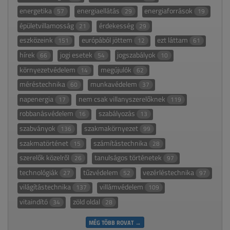
energetika
energiaellátás
energiaforrások
57
29
19
épületvillamosság
érdekesség
21
29
eszközeink
európából jöttem
ezt láttam
151
12
61
hírek
jogi esetek
jogszabályok
66
54
10
környezetvédelem
megújulók
14
62
méréstechnika
munkavédelem
60
37
napenergia
nem csak villanyszerelőknek
17
119
robbanásvédelem
szabályozás
16
13
szabványok
szakmakörnyezet
136
99
szakmatörténet
számítástechnika
15
28
szerelők közelről
tanulságos történetek
26
97
technológiák
tűzvédelem
vezérléstechnika
27
52
97
világítástechnika
villámvédelem
137
109
vitaindító
zöld oldal
34
28
MÉG TÖBB ROVAT →