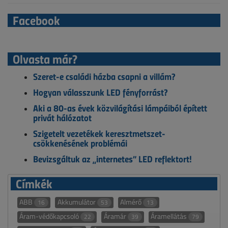
Facebook
Olvasta már?
Szeret-e családi házba csapni a villám?
Hogyan válasszunk LED fényforrást?
Aki a 80-as évek közvilágítási lámpáiból épített
privát hálózatot
Szigetelt vezetékek keresztmetszet-
csökkenésének problémái
Bevizsgáltuk az „internetes” LED reflektort!
Címkék
ABB
Akkumulátor
Almérő
16
53
13
Áram-védőkapcsoló
Áramár
Áramellátás
22
39
79