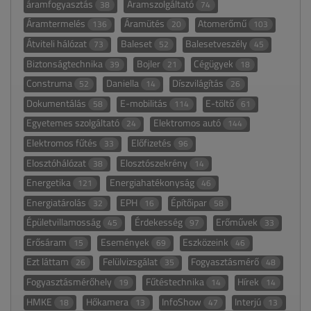
áramfogyasztás
Áramszolgáltató
38
74
Áramtermelés
Áramütés
Atomerőmű
136
20
103
Átviteli hálózat
Baleset
Balesetveszély
73
52
45
Biztonságtechnika
Bojler
Cégügyek
39
21
18
Construma
Daniella
Díszvilágítás
52
14
26
Dokumentálás
E-mobilitás
E-töltő
58
114
61
Egyetemes szolgáltató
Elektromos autó
24
144
Elektromos fűtés
Előfizetés
33
96
Elosztóhálózat
Elosztószekrény
38
14
Energetika
Energiahatékonyság
121
46
Energiatárolás
EPH
Építőipar
32
16
58
Épületvillamosság
Érdekesség
Erőművek
45
97
33
Erősáram
Események
Eszközeink
15
69
46
Ezt láttam
Felülvizsgálat
Fogyasztásmérő
26
35
48
Fogyasztásmérőhely
Fűtéstechnika
Hírek
19
14
14
HMKE
Hőkamera
InfoShow
Interjú
18
13
47
13