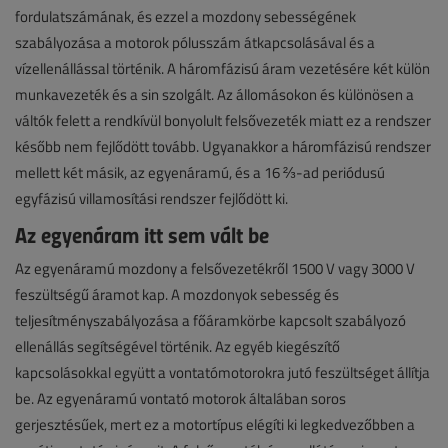
fordulatszámának, és ezzel a mozdony sebességének
szabályozása a motorok pólusszám átkapcsolásával és a
vízellenállással történik. A háromfázisú áram vezetésére két külön
munkavezeték és a sin szolgált. Az állomásokon és különösen a
váltók felett a rendkívül bonyolult felsővezeték miatt ez a rendszer
később nem fejlődött tovább. Ugyanakkor a háromfázisú rendszer
mellett két másik, az egyenáramú, és a 16 ⅔-ad periódusú
egyfázisú villamosítási rendszer fejlődött ki.
Az egyenáram itt sem vált be
Az egyenáramú mozdony a felsővezetékről 1500 V vagy 3000 V
feszültségű áramot kap. A mozdonyok sebesség és
teljesítményszabályozása a főáramkörbe kapcsolt szabályozó
ellenállás segítségével történik. Az egyéb kiegészítő
kapcsolásokkal együtt a vontatómotorokra jutó feszültséget állítja
be. Az egyenáramú vontató motorok általában soros
gerjesztésűek, mert ez a motortípus elégíti ki legkedvezőbben a