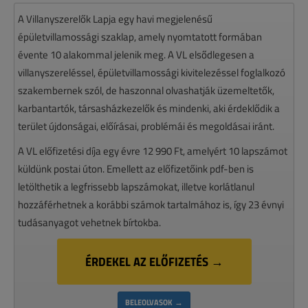
A Villanyszerelők Lapja egy havi megjelenésű
épületvillamossági szaklap, amely nyomtatott formában
évente 10 alakommal jelenik meg. A VL elsődlegesen a
villanyszereléssel, épületvillamossági kivitelezéssel foglalkozó
szakembernek szól, de haszonnal olvashatják üzemeltetők,
karbantartók, társasházkezelők és mindenki, aki érdeklődik a
terület újdonságai, előírásai, problémái és megoldásai iránt.
A VL előfizetési díja egy évre 12 990 Ft, amelyért 10 lapszámot
küldünk postai úton. Emellett az előfizetőink pdf-ben is
letölthetik a legfrissebb lapszámokat, illetve korlátlanul
hozzáférhetnek a korábbi számok tartalmához is, így 23 évnyi
tudásanyagot vehetnek bírtokba.
ÉRDEKEL AZ ELŐFIZETÉS →
BELEOLVASOK →