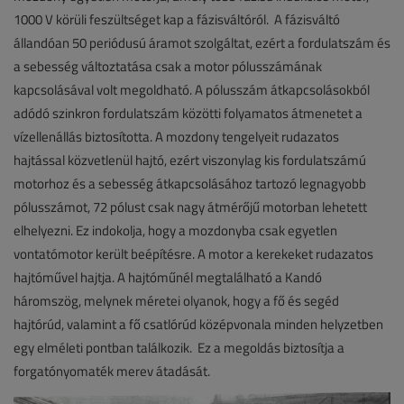
1000 V körüli feszültséget kap a fázisváltóról. A fázisváltó
állandóan 50 periódusú áramot szolgáltat, ezért a fordulatszám és
a sebesség változtatása csak a motor pólusszámának
kapcsolásával volt megoldható. A pólusszám átkapcsolásokból
adódó szinkron fordulatszám közötti folyamatos átmenetet a
vízellenállás biztosította. A mozdony tengelyeit rudazatos
hajtással közvetlenül hajtó, ezért viszonylag kis fordulatszámú
motorhoz és a sebesség átkapcsolásához tartozó legnagyobb
pólusszámot, 72 pólust csak nagy átmérőjű motorban lehetett
elhelyezni. Ez indokolja, hogy a mozdonyba csak egyetlen
vontatómotor került beépítésre. A motor a kerekeket rudazatos
hajtóművel hajtja. A hajtóműnél megtalálható a Kandó
háromszög, melynek méretei olyanok, hogy a fő és segéd
hajtórúd, valamint a fő csatlórúd középvonala minden helyzetben
egy elméleti pontban találkozik. Ez a megoldás biztosítja a
forgatónyomaték merev átadását.