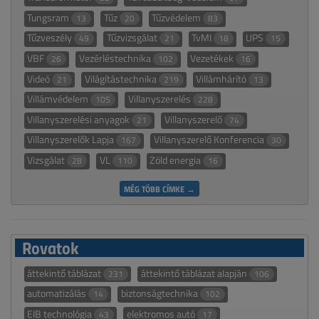
Tungsram
Tűz
Tűzvédelem
13
20
83
Tűzveszély
Tűzvizsgálat
TvMI
UPS
49
21
18
15
VBF
Vezérléstechnika
Vezetékek
26
102
16
Videó
Világítástechnika
Villámhárító
21
219
13
Villámvédelem
Villanyszerelés
105
228
Villanyszerelési anyagok
Villanyszerelő
21
74
Villanyszerelők Lapja
Villanyszerelő Konferencia
167
30
Vizsgálat
VL
Zöld energia
28
110
16
MÉG TÖBB CÍMKE →
Rovatok
áttekintő táblázat
áttekintő táblázat alapján
231
106
automatizálás
biztonságtechnika
14
102
EIB technológia
elektromos autó
43
17