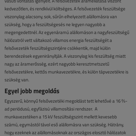
vasúti vontatás igényeit. A felsővezeték áramellátása viszont
kedvezőtlen, és rendkívül költséges. A felsővezeték feszültsége
viszonylag alacsony, sok, sűrűn elhelyezett alállomásra van
szükség, hogy a feszültségesés ne legyen nagyobb a
megengedettnél. Az egyenáramú alállomáson a nagyfeszültségű
hálózatról vett váltakozó villamos energia feszültségét a
felsővezeték feszültségszintjére csökkentik, majd külön
berendezések egyenirányítják. A viszonylag kis feszültség miatt
nagy az áramerősség, ezért nagyobb keresztmetszetű
felsővezetékre, kettős munkavezetékre, és külön tápvezetékre is
szükség van.
Egyel jobb megoldás
Egyszerű, könnyű felsővezetéki megoldást tett lehetővé a 16 ⅔-
ad periódusú, egyfázisú villamosítási rendszer. A
munkavezetéken a 15 kV feszültségszint mellett kevesebb
számú, egymástól távol eső alállomásra van szükség. Hátrány,
hogy ezeknek az alállomásoknak az országos elosztó hálózatok