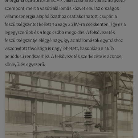
energiahálózatról történik. A kiválasztásnál ez volt az alapvető
szempont, mert a vasúti alállomás közvetlenül az országos
villamosenergia alaphálózathoz csatlakozhatott, csupán a
feszültségszintet kellett 16 vagy 25 kV-ra csökkenteni. Így ez a
legegyszerűbb és a legolcsóbb megoldás. A felsővezeték
feszültségszintje eléggé nagy, így az alállomások egymáshoz
viszonyított távolsága is nagy lehetett, hasonlóan a 16 ⅔
periódusú rendszerhez. A felsővezetés szerkezete is azonos,
könnyű, és egyszerű.