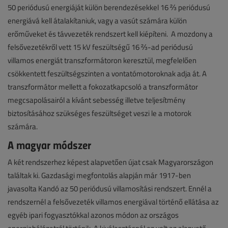
50 periódusú energiáját külön berendezésekkel 16 ⅔ periódusú
energiává kell átalakítaniuk, vagy a vasút számára külön
erőműveket és távvezeték rendszert kell kiépíteni. A mozdony a
felsővezetékről vett 15 kV feszültségű 16 ⅔-ad periódusú
villamos energiát transzformátoron keresztül, megfelelően
csökkentett feszültségszinten a vontatómotoroknak adja át. A
transzformátor mellett a fokozatkapcsoló a transzformátor
megcsapolásairól a kívánt sebesség illetve teljesítmény
biztosításához szükséges feszültséget veszi le a motorok
számára.
A magyar módszer
A két rendszerhez képest alapvetően újat csak Magyarországon
találtak ki. Gazdasági megfontolás alapján már 1917-ben
javasolta Kandó az 50 periódusú villamosítási rendszert. Ennél a
rendszernél a felsővezeték villamos energiával történő ellátása az
egyéb ipari fogyasztókkal azonos módon az országos