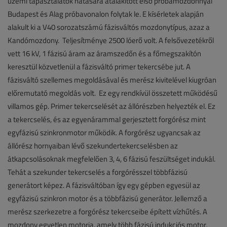
üzemi tapasztalatok hatására átalakított első próbamozdonnyal
Budapest és Alag próbavonalon folytak le. E kísérletek alapján
alakult ki a V40 sorozatszámú fázisváltós mozdonytípus, azaz a
Kandómozdony. Teljesítménye 2500 lóerő volt. A felsővezetékről
vett 16 kV, 1 fázisú áram az áramszedőn és a főmegszakítón
keresztül közvetlenül a fázisváltó primer tekercsébe jut. A
fázisváltó szellemes megoldásával és merész kivitelével kiugróan
előremutató megoldás volt. Ez egy rendkívül összetett működésű
villamos gép. Primer tekercselését az állórészben helyezték el. Ez
a tekercselés, és az egyenárammal gerjesztett forgórész mint
egyfázisú szinkronmotor működik. A forgórész ugyancsak az
állórész hornyaiban lévő szekundertekercselésben az
átkapcsolásoknak megfelelően 3, 4, 6 fázisú feszültséget indukál.
Tehát a szekunder tekercselés a forgórésszel többfázisú
generátort képez. A fázisváltóban így egy gépben egyesül az
egyfázisú szinkron motor és a többfázisú generátor. Jellemző a
merész szerkezetre a forgórész tekercseibe épített vízhűtés. A
mozdony egyetlen motorja, amely több fázisú indukciós motor,