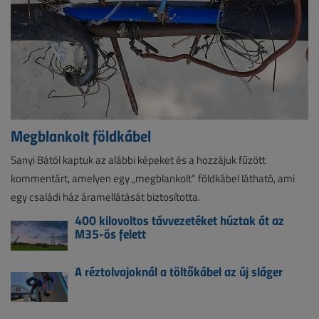
Megblankolt földkábel
Sanyi Bától kaptuk az alábbi képeket és a hozzájuk fűzött
kommentárt, amelyen egy „megblankolt” földkábel látható, ami
egy családi ház áramellátását biztosította.
400 kilovoltos távvezetéket húztak át az
M35-ös felett
A réztolvajoknál a töltőkábel az új sláger