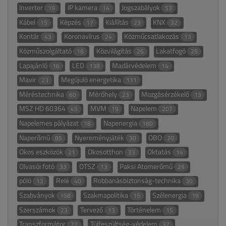
Inverter
IP kamera
Jogszabályok
19
14
53
Kábel
Képzés
Kiállítás
KNX
15
17
23
32
Kontár
Koronavírus
Közműcsatlakozás
43
24
13
Közműszolgáltató
Közvilágítás
Lakatfogó
16
26
25
Lapajánló
LED
Madárvédelem
16
138
14
Mavir
Megújuló energetika
23
111
Méréstechnika
Mérőhely
Mozgásérzékelő
60
23
13
MSZ HD 60364
MVM
Napelem
45
19
207
Napelemes pályázat
Napenergia
18
180
Naperőmű
Nyereményjáték
OBO
85
30
20
Okos eszközök
Okosotthon
Oktatás
21
33
14
Olvasói fotó
OTSZ
Paksi Atomerőmű
33
13
29
póló
Relé
Robbanásbiztonság-technika
13
40
30
Szabványok
Szakmapolitika
Szélenergia
158
15
19
Szerszámok
Tervező
Történelem
23
13
15
Transzformátor
Túlfeszültség-védelem
22
37