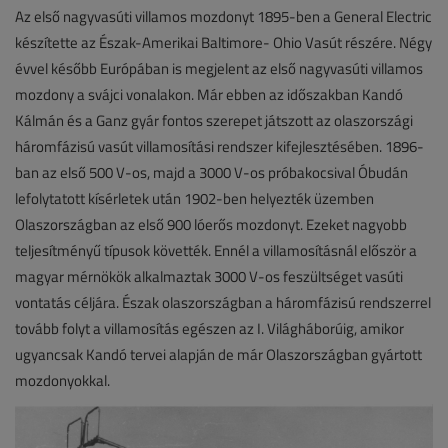
Az első nagyvasúti villamos mozdonyt 1895-ben a General Electric
készítette az Észak-Amerikai Baltimore- Ohio Vasút részére. Négy
évvel később Európában is megjelent az első nagyvasúti villamos
mozdony a svájci vonalakon. Már ebben az időszakban Kandó
Kálmán és a Ganz gyár fontos szerepet játszott az olaszországi
háromfázisú vasút villamosítási rendszer kifejlesztésében. 1896-
ban az első 500 V-os, majd a 3000 V-os próbakocsival Óbudán
lefolytatott kísérletek után 1902-ben helyezték üzemben
Olaszországban az első 900 lóerős mozdonyt. Ezeket nagyobb
teljesítményű típusok követték. Ennél a villamosításnál először a
magyar mérnökök alkalmaztak 3000 V-os feszültséget vasúti
vontatás céljára. Észak olaszországban a háromfázisú rendszerrel
tovább folyt a villamosítás egészen az I. Világháborúig, amikor
ugyancsak Kandó tervei alapján de már Olaszországban gyártott
mozdonyokkal.