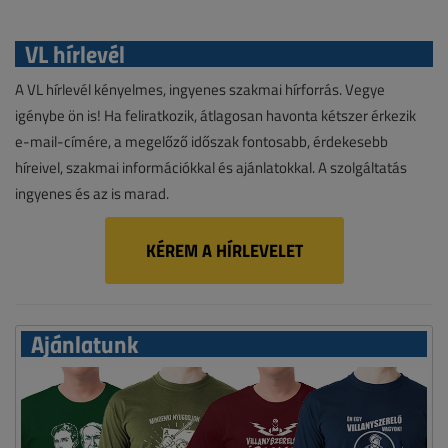
VL hírlevél
A VL hírlevél kényelmes, ingyenes szakmai hírforrás. Vegye
igénybe ön is! Ha feliratkozik, átlagosan havonta kétszer érkezik
e-mail-címére, a megelőző időszak fontosabb, érdekesebb
híreivel, szakmai információkkal és ajánlatokkal. A szolgáltatás
ingyenes és az is marad.
KÉREM A HÍRLEVELET
Ajánlatunk