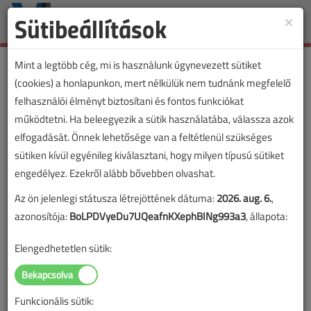
Sütibeállítások
×
Toggle
naviga
Mint a legtöbb cég, mi is használunk úgynevezett sütiket
(cookies) a honlapunkon, mert nélkülük nem tudnánk megfelelő
felhasználói élményt biztosítani és fontos funkciókat
működtetni. Ha beleegyezik a sütik használatába, válassza azok
elfogadását. Önnek lehetősége van a feltétlenül szükséges
sütiken kívül egyénileg kiválasztani, hogy milyen típusú sütiket
engedélyez. Ezekről alább bővebben olvashat.
Az ön jelenlegi státusza létrejöttének dátuma:
2026. aug. 6.
,
azonosítója:
BoLPDVyeDu7UQeafnKXephBINg993a3
, állapota:
Elengedhetetlen sütik:
Funkcionális sütik: