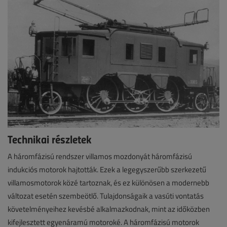
Technikai részletek
A háromfázisú rendszer villamos mozdonyát háromfázisú
indukciós motorok hajtották. Ezek a legegyszerűbb szerkezetű
villamosmotorok közé tartoznak, és ez különösen a modernebb
változat esetén szembeötlő. Tulajdonságaik a vasúti vontatás
követelményeihez kevésbé alkalmazkodnak, mint az időközben
kifejlesztett egyenáramú motoroké. A háromfázisú motorok