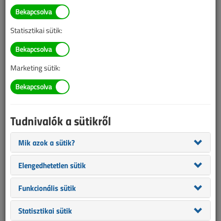
A villamos vasúti vontatás
fejlődése
Statisztikai sütik:
2015. december 2. |
Lantos Tivadar
|
9808 |
Marketing sütik:
Az alábbi tartalom archív, 11 éve frissült utoljára. A cikkben
szereplő információk mára aktualitásukat veszíthették, valamint a
tartalom helyenként hiányos lehet (képek, táblázatok stb.).
Tudnivalók a sütikről
Mik azok a sütik?
Elengedhetetlen sütik
Funkcionális sütik
Statisztikai sütik