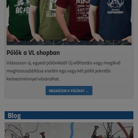
Pólók a VL shopban
Válasszon új, egyedi pólóinkból! Új előfizetés vagy meglévő
meghosszabbítása esetén egy vagy két pólót jelentős
kedvezménnyel vásárolhat.
MEGNÉZEM A PÓLÓKAT →
Blog