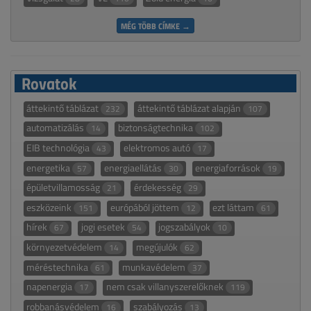
MÉG TÖBB CÍMKE →
Rovatok
áttekintő táblázat
áttekintő táblázat alapján
232
107
automatizálás
biztonságtechnika
14
102
EIB technológia
elektromos autó
43
17
energetika
energiaellátás
energiaforrások
57
30
19
épületvillamosság
érdekesség
21
29
eszközeink
európából jöttem
ezt láttam
151
12
61
hírek
jogi esetek
jogszabályok
67
54
10
környezetvédelem
megújulók
14
62
méréstechnika
munkavédelem
61
37
napenergia
nem csak villanyszerelőknek
17
119
robbanásvédelem
szabályozás
16
13