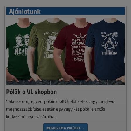
Ajánlatunk
Pólók a VL shopban
Válasszon új, egyedi pólóinkból! Új előfizetés vagy meglévő
meghosszabbítása esetén egy vagy két pólót jelentős
kedvezménnyel vásárolhat.
MEGNÉZEM A PÓLÓKAT →