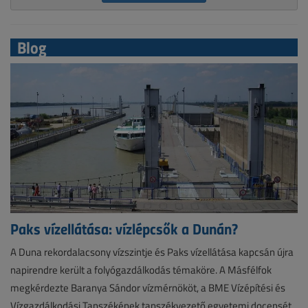
Blog
Paks vízellátása: vízlépcsők a Dunán?
A Duna rekordalacsony vízszintje és Paks vízellátása kapcsán újra
napirendre került a folyógazdálkodás témaköre. A Másfélfok
megkérdezte Baranya Sándor vízmérnököt, a BME Vízépítési és
Vízgazdálkodási Tanszékének tanszékvezető egyetemi docensét