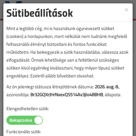
Sütibeállítások
×
Toggle
naviga
Mint a legtöbb cég, mi is használunk úgynevezett sütiket
(cookies) a honlapunkon, mert nélkülük nem tudnánk megfelelő
felhasználói élményt biztosítani és fontos funkciókat
működtetni. Ha beleegyezik a sütik használatába, válassza azok
elfogadását. Önnek lehetősége van a feltétlenül szükséges
sütiken kívül egyénileg kiválasztani, hogy milyen típusú sütiket
engedélyez. Ezekről alább bővebben olvashat.
Az ön jelenlegi státusza létrejöttének dátuma:
2026. aug. 8.
,
azonosítója:
Br32GQXrJHrNxexQS514Av3jIo4BBHB
, állapota:
Elengedhetetlen sütik:
Funkcionális sütik: