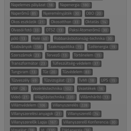
Napelemes pályázat
Napenergia
18
180
Naperőmű
Nyereményjáték
OBO
85
30
20
Okos eszközök
Okosotthon
Oktatás
21
33
14
Olvasói fotó
OTSZ
Paksi Atomerőmű
33
13
30
póló
Relé
Robbanásbiztonság-technika
13
40
30
Szabványok
Szakmapolitika
Szélenergia
158
15
19
Szerszámok
Tervező
Történelem
23
13
15
Transzformátor
Túlfeszültség-védelem
23
37
Tungsram
Tűz
Tűzvédelem
13
20
83
Tűzveszély
Tűzvizsgálat
TvMI
UPS
49
21
18
15
VBF
Vezérléstechnika
Vezetékek
26
102
16
Videó
Világítástechnika
Villámhárító
21
220
13
Villámvédelem
Villanyszerelés
106
228
Villanyszerelési anyagok
Villanyszerelő
21
74
Villanyszerelők Lapja
Villanyszerelő Konferencia
167
30
Vizsgálat
VL
Zöld energia
28
110
16