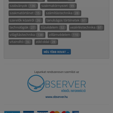
szabványok
szakmakörnyezet
136
99
szakmatörténet
számítástechnika
15
28
szerelők közelről
tanulságos történetek
26
97
technológiák
tűzvédelem
vezérléstechnika
27
52
97
világítástechnika
villámvédelem
138
110
vitaindító
zöld oldal
34
28
MÉG TÖBB ROVAT →
Lapunkat rendszeresen szemlézi az
www.observer.hu