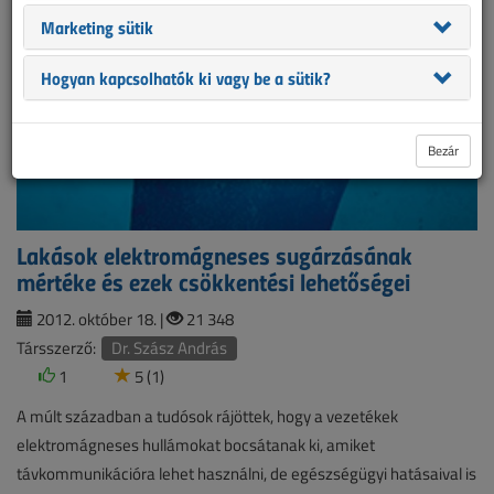
Marketing sütik
Hogyan kapcsolhatók ki vagy be a sütik?
Bezár
Lakások elektromágneses sugárzásának
mértéke és ezek csökkentési lehetőségei
2012. október 18. |
21 348
Társszerző:
Dr. Szász András
1
5 (1)
A múlt században a tudósok rájöttek, hogy a vezetékek
elektromágneses hullámokat bocsátanak ki, amiket
távkommunikációra lehet használni, de egészségügyi hatásaival is