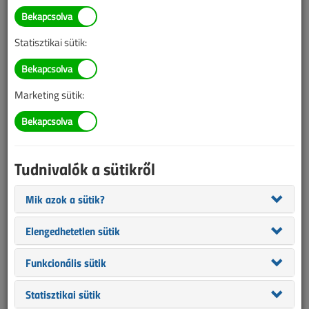
Vizi Gergely Norbert
SZERZŐK LISTÁJA
Statisztikai sütik:
1691 |
|
Marketing sütik:
Vizi Gergely Norbert cikkei
Tudnivalók a sütikről
Mik azok a sütik?
Elengedhetetlen sütik
Funkcionális sütik
Statisztikai sütik