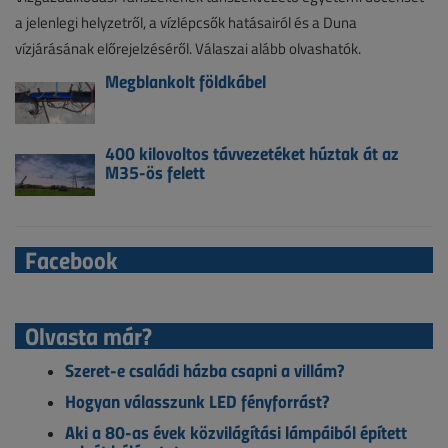
a jelenlegi helyzetről, a vízlépcsők hatásairól és a Duna
vízjárásának előrejelzéséről. Válaszai alább olvashatók.
Megblankolt földkábel
400 kilovoltos távvezetéket húztak át az
M35-ös felett
Facebook
Olvasta már?
Szeret-e családi házba csapni a villám?
Hogyan válasszunk LED fényforrást?
Aki a 80-as évek közvilágítási lámpáiból épített