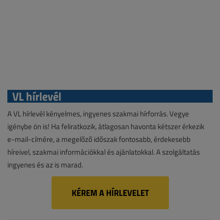
VL hírlevél
A VL hírlevél kényelmes, ingyenes szakmai hírforrás. Vegye
igénybe ön is! Ha feliratkozik, átlagosan havonta kétszer érkezik
e-mail-címére, a megelőző időszak fontosabb, érdekesebb
híreivel, szakmai információkkal és ajánlatokkal. A szolgáltatás
ingyenes és az is marad.
KÉREM A HÍRLEVELET