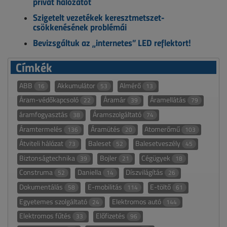
privát hálózatot
Szigetelt vezetékek keresztmetszet-
csökkenésének problémái
Bevizsgáltuk az „internetes” LED reflektort!
Címkék
ABB
Akkumulátor
Almérő
16
53
13
Áram-védőkapcsoló
Áramár
Áramellátás
22
39
79
áramfogyasztás
Áramszolgáltató
38
74
Áramtermelés
Áramütés
Atomerőmű
136
20
103
Átviteli hálózat
Baleset
Balesetveszély
73
52
45
Biztonságtechnika
Bojler
Cégügyek
39
21
18
Construma
Daniella
Díszvilágítás
52
14
26
Dokumentálás
E-mobilitás
E-töltő
58
114
61
Egyetemes szolgáltató
Elektromos autó
24
144
Elektromos fűtés
Előfizetés
33
96