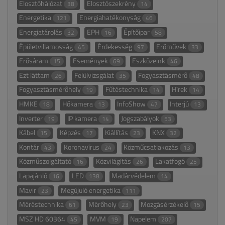
Elosztóhálózat
Elosztószekrény
38
14
Energetika
Energiahatékonyság
121
46
Energiatárolás
EPH
Építőipar
32
16
58
Épületvillamosság
Érdekesség
Erőművek
45
97
33
Erősáram
Események
Eszközeink
15
69
46
Ezt láttam
Felülvizsgálat
Fogyasztásmérő
26
35
48
Fogyasztásmérőhely
Fűtéstechnika
Hírek
19
14
14
HMKE
Hőkamera
InfoShow
Interjú
18
13
47
13
Inverter
IP kamera
Jogszabályok
19
14
53
Kábel
Képzés
Kiállítás
KNX
15
17
23
32
Kontár
Koronavírus
Közműcsatlakozás
43
24
13
Közműszolgáltató
Közvilágítás
Lakatfogó
16
26
25
Lapajánló
LED
Madárvédelem
16
138
14
Mavir
Megújuló energetika
23
111
Méréstechnika
Mérőhely
Mozgásérzékelő
61
23
15
MSZ HD 60364
MVM
Napelem
45
19
207