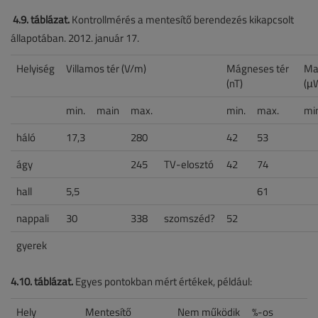
4.9. táblázat.
Kontrollmérés a mentesítő berendezés kikapcsolt
állapotában. 2012. január 17.
Helyiség
Villamos tér (V/m)
Mágneses tér
Ma
(nT)
(µ
min.
main
max.
min.
max.
mi
háló
17,3
280
42
53
ágy
245
TV-elosztó
42
74
hall
5,5
61
nappali
30
338
szomszéd?
52
gyerek
4.10. táblázat.
Egyes pontokban mért értékek, például:
Hely
Mentesítő
Nem működik
%-os