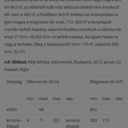
tér 842 nT, az előtérből nyíló más lakással oldalról nem érintkező
WC-ben is 465 nT, a fürdőben 343 nT értéket ad. A konyhában is
igen magas a mágneses tér ereje, 712-303 nT a konyhapult
mentén befelé haladva, valamint fordítva növekszik a villamos tér
ereje 71 V/m-ről 202 V/m-re befelé haladva. Az ágyak helyén is
nagy a terhelés, főleg a fejrésznél (97 V/m, 170 nT, valamint 260
V/m, 52 nT).
4.6. táblázat.
Régi bérház, első emelet, Budapest, 2012. január 22.
Falazat: tégla
Helyiség
Villamos tér (V/m)
Mágneses tér (nT)
min.
main
max.
oka:
min.
max.
oka:
előtér
48
842
konyha-
6
71
202
konyhai
303
712
étkező
elosztó