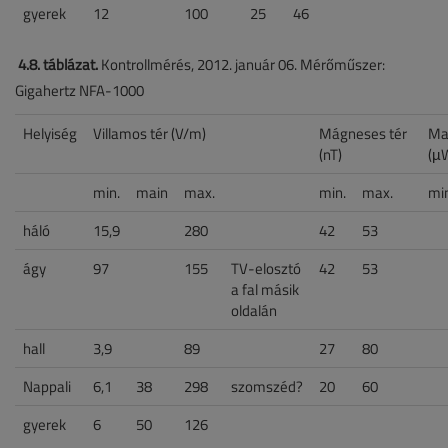
gyerek
12
100
25
46
4.8. táblázat.
Kontrollmérés, 2012. január 06. Mérőműszer:
Gigahertz NFA-1000
Helyiség
Villamos tér (V/m)
Mágneses tér
Ma
(nT)
(µ
min.
main
max.
min.
max.
mi
háló
15,9
280
42
53
ágy
97
155
TV-elosztó
42
53
a fal másik
oldalán
hall
3,9
89
27
80
Nappali
6,1
38
298
szomszéd?
20
60
gyerek
6
50
126