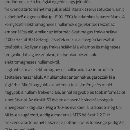
eredhetnek, de a biológiai egyedek egy jelentős
frekvenciatartományt maguk is előállítanak szervezetükben, amit
különböző diagnosztikai (pl. EKG, EEG) feladatokra is használunk. A
környezeti elektromágneses hullámok egy jelentős részét az
ember állítja elő, amikor az információkat magas frekvenciával
(100 kHz-től 300 GHz-ig) vezeték nélkül, a levegőn keresztül
továbbítja. Az ilyen nagy frekvenciáknál a villamos és mágneses
tér gyakorlatilag összeolvad, és ilyenkor beszélünk
elektromágneses hullámokról.
Legtöbbször az elektromágneses hullámokat az információ
átvitelére használjuk. A hullámokat antennák sugározzák ki a
légtérbe. Minél nagyobb az antenna teljesítménye és minél
nagyobb a hullám frekvenciája, annál nagyobb és több információt
lehet átvinni. Az elmúlt 50 évben a használt sávszélességek
lényegesen kitágultak. Míg a ’60-as években a rádióadó még 0,5
MHz-en sugárzott, addig a modern UMTS hálózat 2,2 GHz
frekvenciatartományt használ, az otthoni wifik többsége pedig 2.4
GHz-en működik.