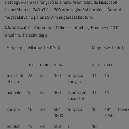
alatt egy 40 cm-es fénycső található. Áram alatt, de kikapcsolt
állapotában is 1240 µT és 1800 V/m sugárzást bocsát ki! Áramot
megszakítva 15 µT és 58 V/m sugárzást kaptunk.
4.4. táblázat.
Családi sorház, Rákosszentmihály. Budapest, 2012.
január 19. Falazat: tégla
Helyiség
Villamos tér (V/m)
Mágneses tér (nT)
min.
main
max.
min.
max.
földszinti
22
22
140
fénycső,
11
15
étkező
konyha
nappali
4
23
160
szomszéd,
11
14
közös fal
konyha
16
30
58*
fénycső
15
19*
fényc
1800
1240
emeleti
15
48
558
?
10