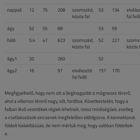
nappali
12
75
208
szomszéd,
53
134
elvála
közös fal
fal felő
ágy
52
55
68
53
59
háló
5,4
47
623
szomszéd,
52
227
szoms
közös fal
közös 
ágy1
20
260
52
ágy2
16
97
elválasztó
157
170
fal felől
Megfigyelhető, hogy nem ott a (leg)nagyobb a mágneses térerő,
ahol a villamos térerő nagy, sőt, fordítva. Következtetés, hogy a
falban lévő vezetékek régiek lehetnek, rossz minőségűek, esetleg
a csatlakozások sincsenek megfelelően eldolgozva. A konnektorok
földelt kialakításúak, de nem mértük meg, hogy valóban földeltek-
e.