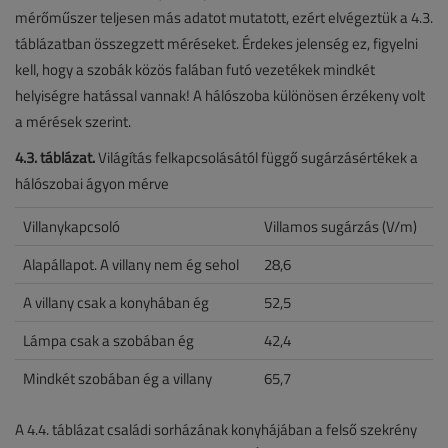
mérőműszer teljesen más adatot mutatott, ezért elvégeztük a 4.3.
táblázatban összegzett méréseket. Érdekes jelenség ez, figyelni
kell, hogy a szobák közös falában futó vezetékek mindkét
helyiségre hatással vannak! A hálószoba különösen érzékeny volt
a mérések szerint.
4.3. táblázat.
Világítás felkapcsolásától függő sugárzásértékek a
hálószobai ágyon mérve
Villanykapcsoló
Villamos sugárzás (V/m)
Alapállapot. A villany nem ég sehol
28,6
A villany csak a konyhában ég
52,5
Lámpa csak a szobában ég
42,4
Mindkét szobában ég a villany
65,7
A 4.4. táblázat családi sorházának konyhájában a felső szekrény