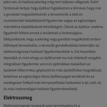
jelen van, és hatásai jelenleg még nem teljesen világosak. Ezért
fontosnak tartjuk, hogy építész foglalkozzon a témával, hogy már
a gondolat megszületésénél, a tervezésnél, a lakó és
munkaterület kialakításánál figyelembe vegye az egészséges
mikroklíma kialakításának lehetőségeit. Célunk az építész-szakma
figyelmét felhívni ennek a területnek a fontosságára.
Elképzelésünk, hogy a jelenleg nagy gonddal megalkotott emberi
élőhelyek tervezésébe, a tervezők gondolkodásba bekerüljön az
elektromágneses hatások figyelembevétele is. Ezt hasonlóan
képzeljük el, mint ahogy az építésznek ma már kötelező vizsgálni,
integrálisan figyelembe venni és optimálisan kialakítani az
épületek hőtechnikai, gépészeti és más épületfizikai megoldásait,
beleértve az egészségre káros építőanyagok kerülését és az
esetlegesen fellépő más környezetfizikai hatásokat is (pl. szél, víz
és más meteorológiai hatások figyelembevétele).
Elektroszmog
Elektroszmognak nevezzük azon természetes és a