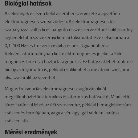
Biológiai hatások
Az élőlények és ezen belül az ember szervezete alapvetően
elektromágneses szerveződésű. Az elektromágneses tér
szabályozza, váltja ki és hangolja össze szervezetünk sokbilliárdnyi
sejtjének több százezernyi kémiai folyamatát. Ezek elsősorban a
0,1-100 Hz-es frekvenciasávba esnek. Ugyanebben a
frekvenciatartományban kelt elektromágneses jeleket a Föld
mágneses tere és a háztartási gépek is. Ez hatással lehet többféle
biológiai folyamatra is, például csökkenhet a melatoninszint, ami
alvászavarokhoz vezethet.
Magas frekvenciás elektromágneses sugárzásoknál
megkülönböztetünk termikus és atermikus hatásokat. Mindkettő
káros hatással lehet az élő szervezetre, például hemoglobinszám-
csökkenés formájában, vagy a vér-agy-gát védelmi hatása
csökken stb.
Mérési eredmények