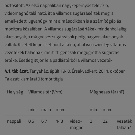
biztosított. Az első nappaliban nagyképernyős televízió,
videomagnó található, itt a villamos sugárzásérték meg is
emelkedett, ugyanúgy, mint a másodikban is a számítógép és
monitora közelében. A villamos sugárzásértékek mindenhol elég
alacsonyak, a mágneses sugárzások pedig nagyon alacsonyak
voltak. Kivételt képez két pont a falon, ahol valószínűleg villamos
vezetékek haladnak, mert itt igencsak megugrott a sugárzás
értéke. Esetleg itt jön le a padlástérből a villamos vezeték.
4.1. táblázat.
Tanyaház, épült:1940, Érsekvadkert. 2011. október.
Falazat: kisméretű tömör tégla
Helyiség
Villamos tér (V/m)
Mágneses tér (nT)
min.
main
max.
min.
max.
nappali
0,5
6,7
143
video-
2
22
vezeték
magnó
falban?