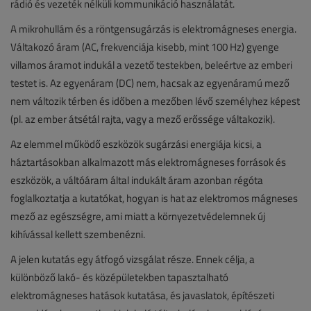
rádió és vezeték nélküli kommunikáció használatát.
A mikrohullám és a röntgensugárzás is elektromágneses energia.
Váltakozó áram (AC, frekvenciája kisebb, mint 100 Hz) gyenge
villamos áramot indukál a vezető testekben, beleértve az emberi
testet is. Az egyenáram (DC) nem, hacsak az egyenáramú mező
nem változik térben és időben a mezőben lévő személyhez képest
(pl. az ember átsétál rajta, vagy a mező erőssége váltakozik).
Az elemmel működő eszközök sugárzási energiája kicsi, a
háztartásokban alkalmazott más elektromágneses források és
eszközök, a váltóáram által indukált áram azonban régóta
foglalkoztatja a kutatókat, hogyan is hat az elektromos mágneses
mező az egészségre, ami miatt a környezetvédelemnek új
kihívással kellett szembenézni.
A jelen kutatás egy átfogó vizsgálat része. Ennek célja, a
különböző lakó- és középületekben tapasztalható
elektromágneses hatások kutatása, és javaslatok, építészeti