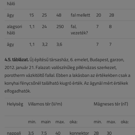
háló
ágy
15
25
48
fal mellett
20
28
alagsori
1,1
24
250
fal,
7
8
háló
vezeték?
ágy
1,1
3,2
3,6
7
7
4.5. táblázat.
Új építésű társasház, 6. emelet, Budapest, garzon,
2012. január 21. Falazat: valószínűleg pillérvázas szerkezet,
porotherm vázkitöltő fallal. Ebben a lakásban az értékekben csak a
konyhai fénycsőnél található kiugró érték. Az ágynál mért értékek
elfogadhatók.
Helyiség
Villamos tér (V/m)
Mágneses tér (nT)
min.
main
max.
oka:
min.
max.
oka:
nappali
3,5
7,5
40
konnektor
28
30