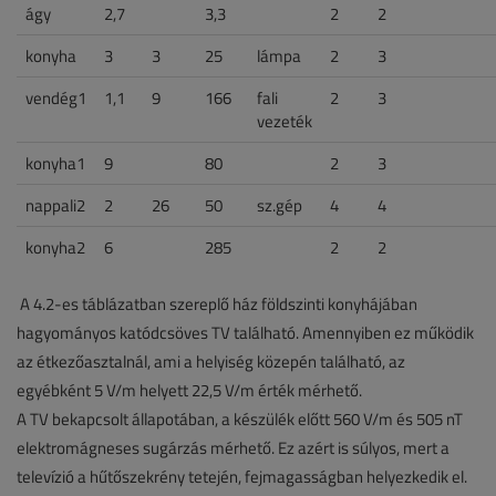
ágy
2,7
3,3
2
2
konyha
3
3
25
lámpa
2
3
vendég1
1,1
9
166
fali
2
3
vezeték
konyha1
9
80
2
3
nappali2
2
26
50
sz.gép
4
4
konyha2
6
285
2
2
A 4.2-es táblázatban szereplő ház földszinti konyhájában
hagyományos katódcsöves TV található. Amennyiben ez működik
az étkezőasztalnál, ami a helyiség közepén található, az
egyébként 5 V/m helyett 22,5 V/m érték mérhető.
A TV bekapcsolt állapotában, a készülék előtt 560 V/m és 505 nT
elektromágneses sugárzás mérhető. Ez azért is súlyos, mert a
televízió a hűtőszekrény tetején, fejmagasságban helyezkedik el.