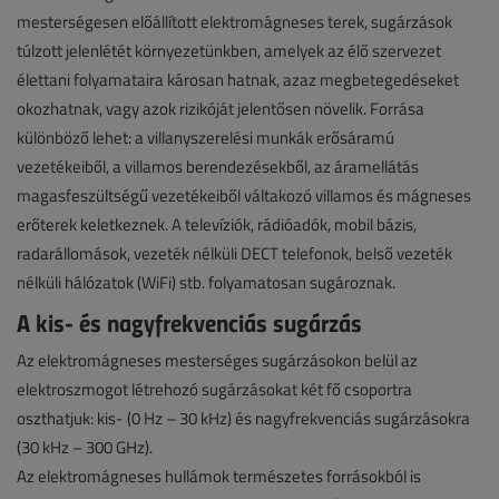
mesterségesen előállított elektromágneses terek, sugárzások
túlzott jelenlétét környezetünkben, amelyek az élő szervezet
élettani folyamataira károsan hatnak, azaz megbetegedéseket
okozhatnak, vagy azok rizikóját jelentősen növelik. Forrása
különböző lehet: a villanyszerelési munkák erősáramú
vezetékeiből, a villamos berendezésekből, az áramellátás
magasfeszültségű vezetékeiből váltakozó villamos és mágneses
erőterek keletkeznek. A televíziók, rádióadók, mobil bázis,
radarállomások, vezeték nélküli DECT telefonok, belső vezeték
nélküli hálózatok (WiFi) stb. folyamatosan sugároznak.
A kis- és nagyfrekvenciás sugárzás
Az elektromágneses mesterséges sugárzásokon belül az
elektroszmogot létrehozó sugárzásokat két fő csoportra
oszthatjuk: kis- (0 Hz – 30 kHz) és nagyfrekvenciás sugárzásokra
(30 kHz – 300 GHz).
Az elektromágneses hullámok természetes forrásokból is