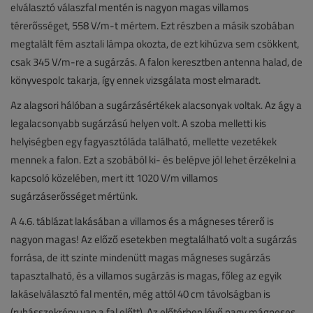
elválasztó válaszfal mentén is nagyon magas villamos
térerősséget, 558 V/m-t mértem. Ezt részben a másik szobában
megtalált fém asztali lámpa okozta, de ezt kihúzva sem csökkent,
csak 345 V/m-re a sugárzás. A falon keresztben antenna halad, de
könyvespolc takarja, így ennek vizsgálata most elmaradt.
Az alagsori hálóban a sugárzásértékek alacsonyak voltak. Az ágy a
legalacsonyabb sugárzású helyen volt. A szoba melletti kis
helyiségben egy fagyasztóláda található, mellette vezetékek
mennek a falon. Ezt a szobából ki- és belépve jól lehet érzékelni a
kapcsoló közelében, mert itt 1020 V/m villamos
sugárzáserősséget mértünk.
A 4.6. táblázat lakásában a villamos és a mágneses térerő is
nagyon magas! Az előző esetekben megtalálható volt a sugárzás
forrása, de itt szinte mindenütt magas mágneses sugárzás
tapasztalható, és a villamos sugárzás is magas, főleg az egyik
lakáselválasztó fal mentén, még attól 40 cm távolságban is
(ruhásszekrény van a fal előtt). Az előtérben lévő nagy mágneses