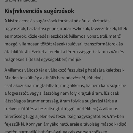
Kisfrekvenciás sugárzások
A kisfrekvenciás sugárzások forrásai például a háztartási
fogyasztók, háztartási gépek, irodai eszközök, távvezetékek, liftek
es motorok, közlekedési eszközök (villamos, vonat, troli, metró),
mozgó, villamosan töltött részek (pulóver), transzformátorok és
átalakítók stb. Ezeket a tereket a térerősséggel (villamos V/m és
mágneses T (tesla) egységekben) mérjük.
A villamos változó tér a váltakozó feszültség hatására keletkezik.
Minden feszültség alatt álló berendezésnél, kábelnél,
csatlakozóknál megtalálható, még akkor is, ha nem kapcsoljuk be
a fogyasztót, vagyis látszólag nem folyik rajtuk áram. (Ez csak
látszólagos árammentesség, áram folyik a sugárzási térbe a
frekvenciától és a feszültségtől függő mértékben.) A villamos
térerősség függ a jelenlevő feszültség nagyságától, és V/m-ben
fejezzük ki. Könnyen árnyékolható, ereje a távolság második (dipól
esetén harmadik) hatványával, vagyis gyorsan csökken.