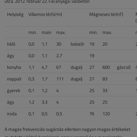
utca. 2012. február 22. Fal anyaga: vasbeton
Helyiség
Villamos tér(V/m)
Mágneses tér(nT)
min.
main
max.
min.
max.
háló
0,0
1,1
30
babaőr
19
20
ágy
0,0
1,1
2,7
19
konyha
1,1
4,7
67
dugalj
27
600
gázcső
nappali
0,3
1,7
111
dugalj
27
83
gyerek
0,1
1,2
4
25
33
ágy
1,2
3,3
4
25
25
iroda
0,1
0,5
0,5
76
120
A magas frekvenciás sugárzás ellenben nagyon magas értékeket