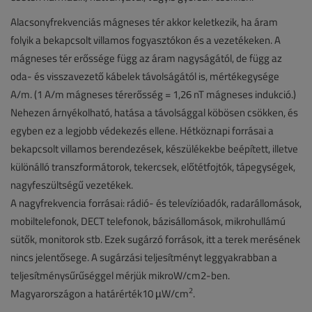
Alacsonyfrekvenciás mágneses tér akkor keletkezik, ha áram
folyik a bekapcsolt villamos fogyasztókon és a vezetékeken. A
mágneses tér erőssége függ az áram nagyságától, de függ az
oda- és visszavezető kábelek távolságától is, mértékegysége
A/m. (1 A/m mágneses térerősség = 1,26 nT mágneses indukció.)
Nehezen árnyékolható, hatása a távolsággal köbösen csökken, és
egyben ez a legjobb védekezés ellene. Hétköznapi forrásai a
bekapcsolt villamos berendezések, készülékekbe beépített, illetve
különálló transzformátorok, tekercsek, előtétfojtók, tápegységek,
nagyfeszültségű vezetékek.
A nagyfrekvencia forrásai: rádió- és televízióadók, radarállomások,
mobiltelefonok, DECT telefonok, bázisállomások, mikrohullámú
sütők, monitorok stb. Ezek sugárzó források, itt a terek merésének
nincs jelentősege. A sugárzási teljesítményt leggyakrabban a
teljesítménysűrűséggel mérjük mikroW/cm2-ben.
2
Magyarországon a határérték10 µW/cm
.