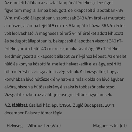
Az emeleti hálóban az asztali lámpánál érdekes jelenséget
figyeltem meg: a lámpa bedugott, de kikapcsolt állapotában 484
V/m, működő állapotában viszont csak 248 V/m értéket mutatott
a műszer, a lámpa fejétől 5 cm-re. A lámpát kihúzva 36 V/m érték
volt leolvasható. A mágneses térerő 44 nT értéket adott kihúzott
és bedugott állapotban is, bekapcsolt állapotban viszont 340 nT-
értéket, ami a fejtől 40 cm-re is (munkatávolság) 98 nT értéket
eredményezett a kikapcsolt állapot 28 nT-jához képest. Az emeleti
háló és konyha közötti fal mellett helyezkedik el az ágy, ezért itt
több mérést és vizsgálatot is végeztünk. Azt vizsgáltuk, hogy a
konyhában lévő hűtőszekrény hat-e a másik oldalon lévő ágyban
alvóra, hiszen a hűtőszekrény éjszaka is többször bekapcsol.
Vizsgálat közben az alábbi jelenségre lettünk figyelmesek.
4.2. táblázat.
Családi ház, épült:1950, Zugló Budapest.. 2011.
december. Falazat: tömör tégla
Helyiség
Villamos tér (V/m)
Mágneses tér (nT)