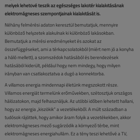
melyek lehetővé teszik az egészséges lakótér kialakításának
elektromágneses szempontjainak kialakítását is.
Néhány felmérési adaton keresztül bemutatjuk, mennyire
különböző helyzetek alakulnak ki különböző lakásokban.
Bemutatjuk a mérési eredményeket és azokat az
összefüggéseket, ami a térkapcsolatokból (miért nem jó a konyha
a háló mellett), a szomszédok hatásából és berendezések
hatásából kiderült, például hogy nem mindegy, hogy milyen
irányban van csatlakoztatva a dugó a konnektorba.
A villamos energia mindennapi életünk megszokott része.
Villamos energiát termelünk erőművekben, szétosztjuk országos
hálózatokon, majd felhasználjuk. Az utóbbi időben lehetett hallani,
hogy az energia „kiszökik” a vezetékekből. A múlt században a
tudósok rájöttek, hogy amikor áram folyik a vezetékekben, akkor
elektromágneses mező sugárzódik a környező térbe, mint
elektromágneses energiahullám. Ez a tény teszi lehetővé a TV,