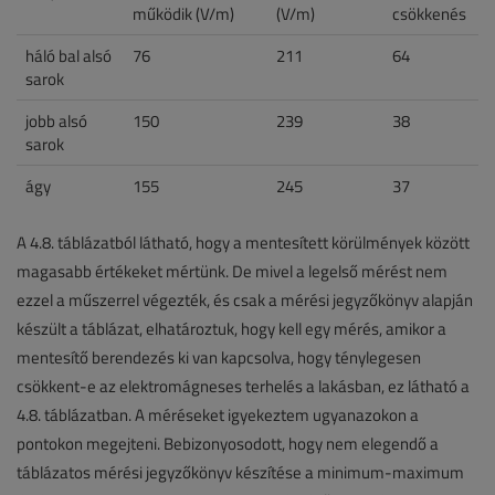
működik (V/m)
(V/m)
csökkenés
háló bal alsó
76
211
64
sarok
jobb alsó
150
239
38
sarok
ágy
155
245
37
A 4.8. táblázatból látható, hogy a mentesített körülmények között
magasabb értékeket mértünk. De mivel a legelső mérést nem
ezzel a műszerrel végezték, és csak a mérési jegyzőkönyv alapján
készült a táblázat, elhatároztuk, hogy kell egy mérés, amikor a
mentesítő berendezés ki van kapcsolva, hogy ténylegesen
csökkent-e az elektromágneses terhelés a lakásban, ez látható a
4.8. táblázatban. A méréseket igyekeztem ugyanazokon a
pontokon megejteni. Bebizonyosodott, hogy nem elegendő a
táblázatos mérési jegyzőkönyv készítése a minimum-maximum