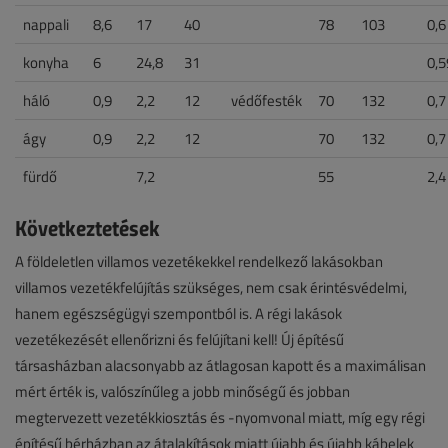
nappali
8,6
17
40
78
103
0,6
konyha
6
24,8
31
0,5
háló
0,9
2,2
12
védőfesték
70
132
0,7
ágy
0,9
2,2
12
70
132
0,7
fürdő
7,2
55
2,4
Következtetések
A földeletlen villamos vezetékekkel rendelkező lakásokban
villamos vezetékfelújítás szükséges, nem csak érintésvédelmi,
hanem egészségügyi szempontból is. A régi lakások
vezetékezését ellenőrizni és felújítani kell! Új építésű
társasházban alacsonyabb az átlagosan kapott és a maximálisan
mért érték is, valószínűleg a jobb minőségű és jobban
megtervezett vezetékkiosztás és -nyomvonal miatt, míg egy régi
építésű bérházban az átalakítások miatt újabb és újabb kábelek