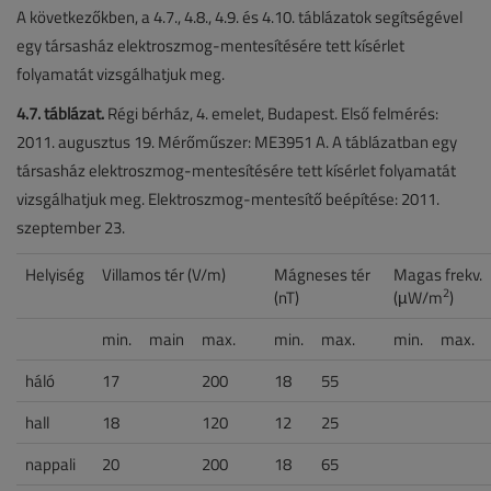
A következőkben, a 4.7., 4.8., 4.9. és 4.10. táblázatok segítségével
egy társasház elektroszmog-mentesítésére tett kísérlet
folyamatát vizsgálhatjuk meg.
4.7. táblázat.
Régi bérház, 4. emelet, Budapest. Első felmérés:
2011. augusztus 19. Mérőműszer: ME3951 A. A táblázatban egy
társasház elektroszmog-mentesítésére tett kísérlet folyamatát
vizsgálhatjuk meg. Elektroszmog-mentesítő beépítése: 2011.
szeptember 23.
Helyiség
Villamos tér (V/m)
Mágneses tér
Magas frekv.
2
(nT)
(µW/m
)
min.
main
max.
min.
max.
min.
max.
háló
17
200
18
55
hall
18
120
12
25
nappali
20
200
18
65