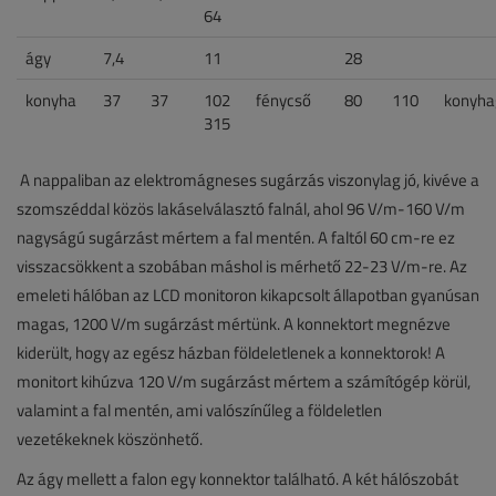
64
ágy
7,4
11
28
konyha
37
37
102
fénycső
80
110
konyha
315
A nappaliban az elektromágneses sugárzás viszonylag jó, kivéve a
szomszéddal közös lakáselválasztó falnál, ahol 96 V/m-160 V/m
nagyságú sugárzást mértem a fal mentén. A faltól 60 cm-re ez
visszacsökkent a szobában máshol is mérhető 22-23 V/m-re. Az
emeleti hálóban az LCD monitoron kikapcsolt állapotban gyanúsan
magas, 1200 V/m sugárzást mértünk. A konnektort megnézve
kiderült, hogy az egész házban földeletlenek a konnektorok! A
monitort kihúzva 120 V/m sugárzást mértem a számítógép körül,
valamint a fal mentén, ami valószínűleg a földeletlen
vezetékeknek köszönhető.
Az ágy mellett a falon egy konnektor található. A két hálószobát