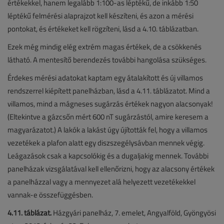
értékekkel, hanem legalább 1:100-as léptékű, de inkább 1:50
léptékű felmérési alaprajzot kell készíteni, és azon a mérési
pontokat, és értékeket kell rögzíteni, lásd a 4.10. táblázatban.
Ezek még mindig elég extrém magas értékek, de a csökkenés
látható. A mentesítő berendezés további hangolása szükséges.
Érdekes mérési adatokat kaptam egy átalakított és új villamos
rendszerrel kiépített panelházban, lásd a 4.11. táblázatot. Mind a
villamos, mind a mágneses sugárzás értékek nagyon alacsonyak!
(Eltekintve a gázcsőn mért 600 nT sugárzástól, amire keresem a
magyarázatot.) A lakók a lakást úgy újították fel, hogy a villamos
vezetékek a plafon alatt egy diszszegélysávban mennek végig.
Leágazások csak a kapcsolókig és a dugaljakig mennek. További
panelházak vizsgálatával kell ellenőrizni, hogy az alacsony értékek
a panelházzal vagy a mennyezet alá helyezett vezetékekkel
vannak-e összefüggésben.
4.11. táblázat.
Házgyári panelház, 7. emelet, Angyalföld, Gyöngyösi