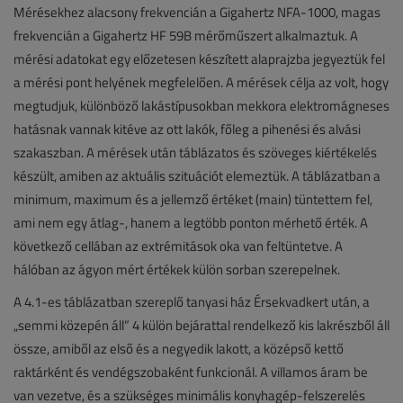
Mérésekhez alacsony frekvencián a Gigahertz NFA-1000, magas
frekvencián a Gigahertz HF 59B mérőműszert alkalmaztuk. A
mérési adatokat egy előzetesen készített alaprajzba jegyeztük fel
a mérési pont helyének megfelelően. A mérések célja az volt, hogy
megtudjuk, különböző lakástípusokban mekkora elektromágneses
hatásnak vannak kitéve az ott lakók, főleg a pihenési és alvási
szakaszban. A mérések után táblázatos és szöveges kiértékelés
készült, amiben az aktuális szituációt elemeztük. A táblázatban a
minimum, maximum és a jellemző értéket (main) tüntettem fel,
ami nem egy átlag-, hanem a legtöbb ponton mérhető érték. A
következő cellában az extrémitások oka van feltüntetve. A
hálóban az ágyon mért értékek külön sorban szerepelnek.
A 4.1-es táblázatban szereplő tanyasi ház Érsekvadkert után, a
„semmi közepén áll” 4 külön bejárattal rendelkező kis lakrészből áll
össze, amiből az első és a negyedik lakott, a középső kettő
raktárként és vendégszobaként funkcionál. A villamos áram be
van vezetve, és a szükséges minimális konyhagép-felszerelés