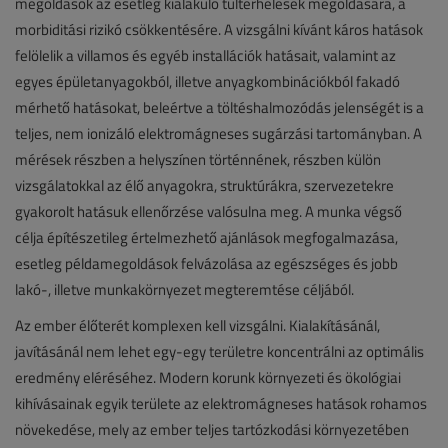
megoldások az esetleg kialakuló túlterhelések megoldására, a
morbiditási rizikó csökkentésére. A vizsgálni kívánt káros hatások
felölelik a villamos és egyéb installációk hatásait, valamint az
egyes épületanyagokból, illetve anyagkombinációkból fakadó
mérhető hatásokat, beleértve a töltéshalmozódás jelenségét is a
teljes, nem ionizáló elektromágneses sugárzási tartományban. A
mérések részben a helyszínen történnének, részben külön
vizsgálatokkal az élő anyagokra, struktúrákra, szervezetekre
gyakorolt hatásuk ellenőrzése valósulna meg. A munka végső
célja építészetileg értelmezhető ajánlások megfogalmazása,
esetleg példamegoldások felvázolása az egészséges és jobb
lakó-, illetve munkakörnyezet megteremtése céljából.
Az ember élőterét komplexen kell vizsgálni. Kialakításánál,
javításánál nem lehet egy-egy területre koncentrálni az optimális
eredmény eléréséhez. Modern korunk környezeti és ökológiai
kihívásainak egyik területe az elektromágneses hatások rohamos
növekedése, mely az ember teljes tartózkodási környezetében