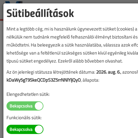
Sütibeállítások
Mint a legtöbb cég, mi is használunk úgynevezett sütiket (cookies) 
nélkülük nem tudnánk megfelelő felhasználói élményt biztosítani és
működtetni. Ha beleegyezik a sütik használatába, válassza azok el
lehetősége van a feltétlenül szükséges sütiken kívül egyénileg kivál
típusú sütiket engedélyez. Ezekről alább bővebben olvashat.
Az ön jelenlegi státusza létrejöttének dátuma:
2026. aug. 6.
, azonosí
kDaWy5gT9SkeQCDpS3Z5rrNNlYljQyO
, állapota:
Elengedhetetlen sütik:
Funkcionális sütik:
Lapszám: