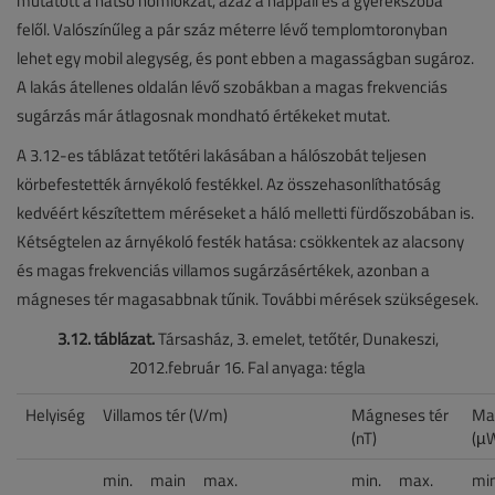
mutatott a hátsó homlokzat, azaz a nappali és a gyerekszoba
felől. Valószínűleg a pár száz méterre lévő templomtoronyban
lehet egy mobil alegység, és pont ebben a magasságban sugároz.
A lakás átellenes oldalán lévő szobákban a magas frekvenciás
sugárzás már átlagosnak mondható értékeket mutat.
A 3.12-es táblázat tetőtéri lakásában a hálószobát teljesen
körbefestették árnyékoló festékkel. Az összehasonlíthatóság
kedvéért készítettem méréseket a háló melletti fürdőszobában is.
Kétségtelen az árnyékoló festék hatása: csökkentek az alacsony
és magas frekvenciás villamos sugárzásértékek, azonban a
mágneses tér magasabbnak tűnik. További mérések szükségesek.
3.12. táblázat.
Társasház, 3. emelet, tetőtér, Dunakeszi,
2012.február 16. Fal anyaga: tégla
Helyiség
Villamos tér (V/m)
Mágneses tér
Mag
(nT)
(µ
min.
main
max.
min.
max.
min