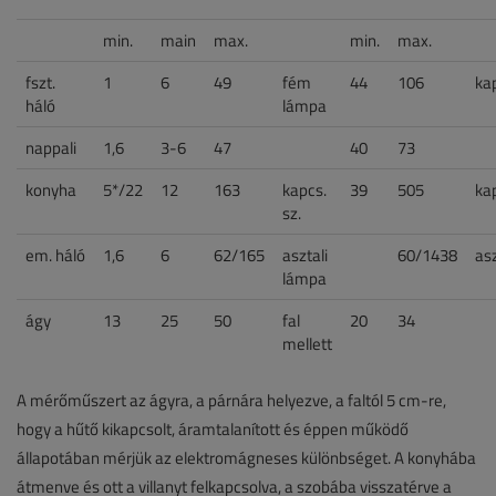
min.
main
max.
min.
max.
fszt.
1
6
49
fém
44
106
kap
háló
lámpa
nappali
1,6
3-6
47
40
73
konyha
5*/22
12
163
kapcs.
39
505
kap
sz.
em. háló
1,6
6
62/165
asztali
60/1438
as
lámpa
ágy
13
25
50
fal
20
34
mellett
A mérőműszert az ágyra, a párnára helyezve, a faltól 5 cm-re,
hogy a hűtő kikapcsolt, áramtalanított és éppen működő
állapotában mérjük az elektromágneses különbséget. A konyhába
átmenve és ott a villanyt felkapcsolva, a szobába visszatérve a