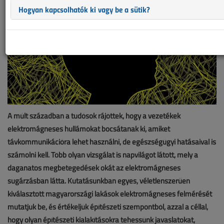
Hogyan kapcsolhatók ki vagy be a sütik?
A múlt században a tudósok rájöttek, hogy a vezetékek
elektromágneses hullámokat bocsátanak ki, amiket
távkommunikációra lehet használni, de egészségügyi hatásaival is
számolni kell. Több olyan vizsgálat is napvilágot látott, mely a
daganatos megbetegedések okát az elektromágneses
sugárzásban látta. Kutatásunkban egyes, véletlenszerűen
kiválasztott magyarországi lakások elektromágneses felmérését
mutatjuk be, és értékeljük építészeti szempontból, azzal a céllal,
hogy olyan építészeti kialakításokra tehessünk javaslatokat,