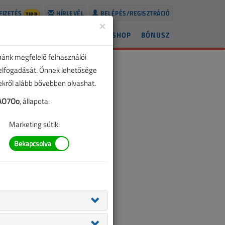
FIZETÉS
HÍRLEVÉL
BELÉPÉS/REGISZTRÁCIÓ
TIPP
×
ÍREK
LAPSZÁMOK
BLOG
SHOP
BÓNUSZ
nánk megfelelő felhasználói
 elfogadását. Önnek lehetősége
zekről alább bővebben olvashat.
AO7Oo
, állapota:
Marketing sütik: