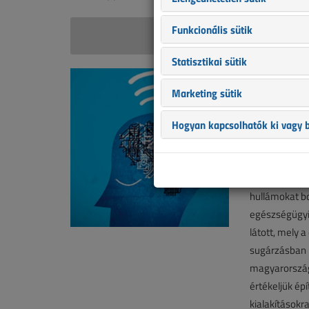
Funkcionális sütik
dr. Szás
Statisztikai sütik
Lakások 
ezek csök
Marketing sütik
2012. októb
Hogyan kapcsolhatók ki vagy b
Társszerző:
1
A múlt száza
hullámokat bo
egészségügyi 
látott, mely
sugárzásban l
magyarország
értékeljük épí
kialakításokr