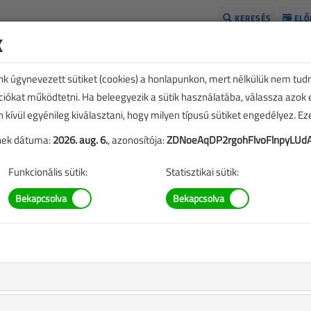
KERESÉS
ELŐ
k
H
unk úgynevezett sütiket (cookies) a honlapunkon, mert nélkülük nem tud
kciókat működtetni. Ha beleegyezik a sütik használatába, válassza azok
n kívül egyénileg kiválasztani, hogy milyen típusú sütiket engedélyez. E
tének dátuma:
2026. aug. 6.
, azonosítója:
ZDNoeAqDP2rgohFlvoFlnpyLUd
Funkcionális sütik:
Statisztikai sütik:
SZERZŐK LISTÁJA