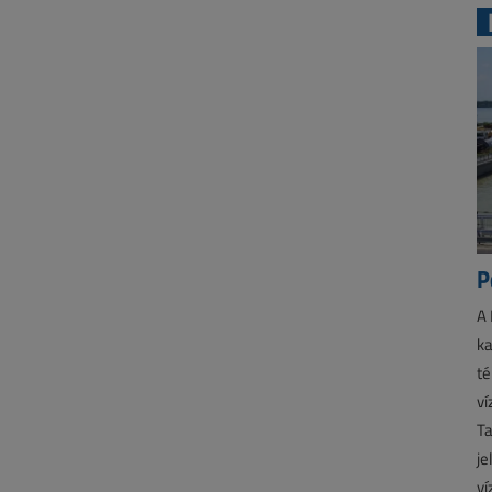
P
A 
ka
té
ví
Ta
je
ví