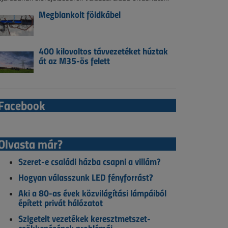
Megblankolt földkábel
400 kilovoltos távvezetéket húztak
át az M35-ös felett
Facebook
Olvasta már?
Szeret-e családi házba csapni a villám?
Hogyan válasszunk LED fényforrást?
Aki a 80-as évek közvilágítási lámpáiból
épített privát hálózatot
Szigetelt vezetékek keresztmetszet-