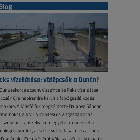
Blog
aks vízellátása: vízlépcsők a Dunán?
Duna rekordalacsony vízszintje és Paks vízellátása
pcsán újra napirendre került a folyógazdálkodás
maköre. A Másfélfok megkérdezte Baranya Sándor
zmérnököt, a BME Vízépítési és Vízgazdálkodási
nszékének tanszékvezető egyetemi docensét a
lenlegi helyzetről, a vízlépcsők hatásairól és a Duna
zjárásának előrejelzéséről. Válaszai alább olvashatók.