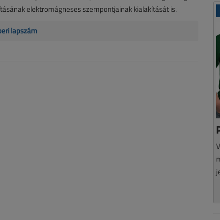
kításának elektromágneses szempontjainak kialakítását is.
beri lapszám
V
m
j