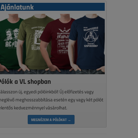
Ajánlatunk
Pólók a VL shopban
álasszon új, egyedi pólóinkból! Új előfizetés vagy
eglévő meghosszabbítása esetén egy vagy két pólót
elentős kedvezménnyel vásárolhat.
MEGNÉZEM A PÓLÓKAT →