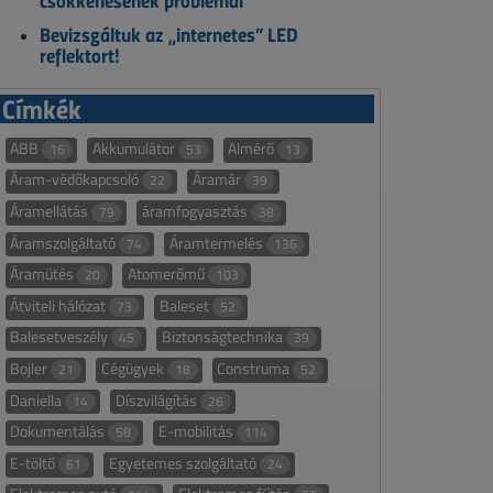
csökkenésének problémái
Bevizsgáltuk az „internetes” LED
reflektort!
Címkék
ABB
Akkumulátor
Almérő
16
53
13
Áram-védőkapcsoló
Áramár
22
39
Áramellátás
áramfogyasztás
79
38
Áramszolgáltató
Áramtermelés
74
136
Áramütés
Atomerőmű
20
103
Átviteli hálózat
Baleset
73
52
Balesetveszély
Biztonságtechnika
45
39
Bojler
Cégügyek
Construma
21
18
52
Daniella
Díszvilágítás
14
26
Dokumentálás
E-mobilitás
58
114
E-töltő
Egyetemes szolgáltató
61
24