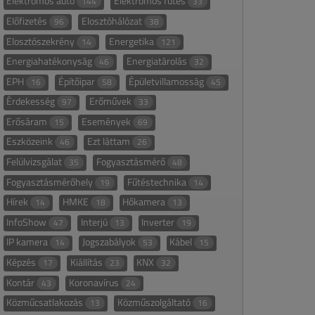
Elektromos autó
Elektromos fűtés
144
33
Előfizetés
Elosztóhálózat
96
38
Elosztószekrény
Energetika
14
121
Energiahatékonyság
Energiatárolás
46
32
EPH
Építőipar
Épületvillamosság
16
58
45
Érdekesség
Erőművek
97
33
Erősáram
Események
15
69
Eszközeink
Ezt láttam
46
26
Felülvizsgálat
Fogyasztásmérő
35
48
Fogyasztásmérőhely
Fűtéstechnika
19
14
Hírek
HMKE
Hőkamera
14
18
13
InfoShow
Interjú
Inverter
47
13
19
IP kamera
Jogszabályok
Kábel
14
53
15
Képzés
Kiállítás
KNX
17
23
32
Kontár
Koronavírus
43
24
Közműcsatlakozás
Közműszolgáltató
13
16