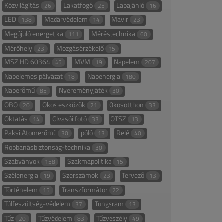
Közvilágítás
Lakatfogó
Lapajánló
26
25
16
LED
Madárvédelem
Mavir
138
14
23
Megújuló energetika
Méréstechnika
111
60
Mérőhely
Mozgásérzékelő
23
15
MSZ HD 60364
MVM
Napelem
45
19
207
Napelemes pályázat
Napenergia
18
180
Naperőmű
Nyereményjáték
85
30
OBO
Okos eszközök
Okosotthon
20
21
33
Oktatás
Olvasói fotó
OTSZ
14
33
13
Paksi Atomerőmű
póló
Relé
30
13
40
Robbanásbiztonság-technika
30
Szabványok
Szakmapolitika
158
15
Szélenergia
Szerszámok
Tervező
19
23
13
Történelem
Transzformátor
15
22
Túlfeszültség-védelem
Tungsram
37
13
Tűz
Tűzvédelem
Tűzveszély
20
83
49