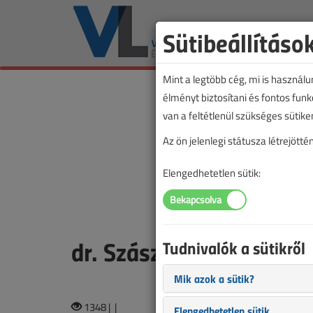
Sütibeállításo
Mint a legtöbb cég, mi is használ
élményt biztosítani és fontos fun
van a feltétlenül szükséges sütike
Az ön jelenlegi státusza létrejöt
Elengedhetetlen sütik:
dr. Szász András
Tudnivalók a sütikről
Mik azok a sütik?
1348 |
|
Elengedhetetlen sütik