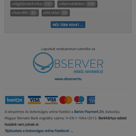
világítástechnika
villámvédelem
137
109
vitaindító
zöld oldal
34
28
MÉG TÖBB ROVAT →
Lapunkat rendszeresen szemlézi az
www.observer.hu
A kényelmes és biztonságos online fizetést a
Barion Payment Zrt.
biztosítja.
Magyar Nemzeti Bank engedély száma: H-EN-I-1064/2013.
Bankkártya-adatai
hozzánk nem jutnak el.
Tájékoztató a biztonságos online fizetésről →