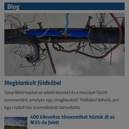
Blog
Megblankolt földkábel
Sanyi Bától kaptuk az alábbi képeket és a hozzájuk fűzött
kommentárt, amelyen egy „megblankolt” földkábel látható, ami
egy családi ház áramellátását biztosította.
400 kilovoltos távvezetéket húztak át az
M35-ös felett