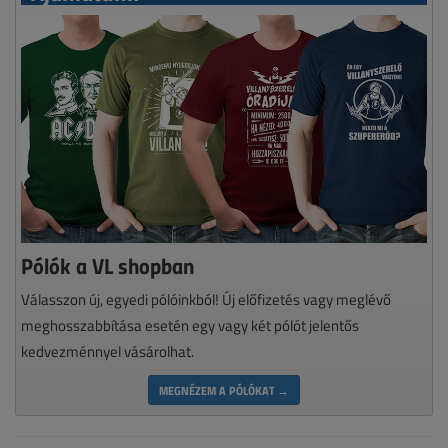
Pólók a VL shopban
Válasszon új, egyedi pólóinkból! Új előfizetés vagy meglévő
meghosszabbítása esetén egy vagy két pólót jelentős
kedvezménnyel vásárolhat.
MEGNÉZEM A PÓLÓKAT →