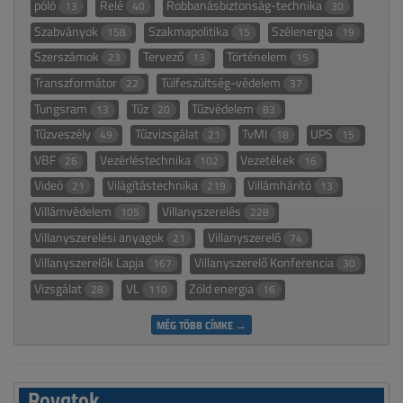
póló
Relé
Robbanásbiztonság-technika
13
40
30
Szabványok
Szakmapolitika
Szélenergia
158
15
19
Szerszámok
Tervező
Történelem
23
13
15
Transzformátor
Túlfeszültség-védelem
22
37
Tungsram
Tűz
Tűzvédelem
13
20
83
Tűzveszély
Tűzvizsgálat
TvMI
UPS
49
21
18
15
VBF
Vezérléstechnika
Vezetékek
26
102
16
Videó
Világítástechnika
Villámhárító
21
219
13
Villámvédelem
Villanyszerelés
105
228
Villanyszerelési anyagok
Villanyszerelő
21
74
Villanyszerelők Lapja
Villanyszerelő Konferencia
167
30
Vizsgálat
VL
Zöld energia
28
110
16
MÉG TÖBB CÍMKE →
Rovatok