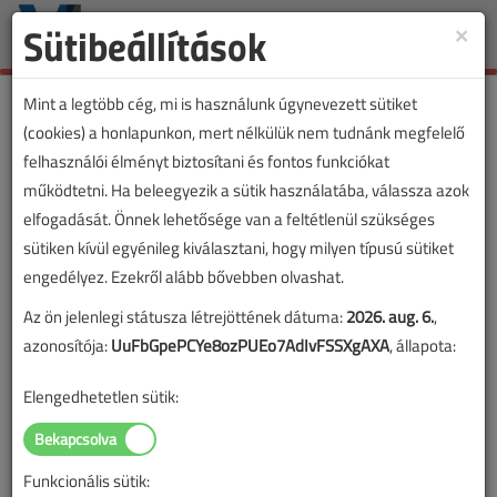
Sütibeállítások
×
Toggle
naviga
Mint a legtöbb cég, mi is használunk úgynevezett sütiket
(cookies) a honlapunkon, mert nélkülük nem tudnánk megfelelő
felhasználói élményt biztosítani és fontos funkciókat
működtetni. Ha beleegyezik a sütik használatába, válassza azok
elfogadását. Önnek lehetősége van a feltétlenül szükséges
sütiken kívül egyénileg kiválasztani, hogy milyen típusú sütiket
engedélyez. Ezekről alább bővebben olvashat.
Az ön jelenlegi státusza létrejöttének dátuma:
2026. aug. 6.
,
azonosítója:
UuFbGpePCYe8ozPUEo7AdIvFSSXgAXA
, állapota:
Elengedhetetlen sütik:
Funkcionális sütik: