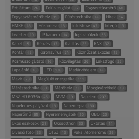
Ezt láttam
Felülvizsgálat
Fogyasztásmérő
26
35
48
Fogyasztásmérőhely
Fűtéstechnika
Hírek
19
14
14
HMKE
Hőkamera
InfoShow
Interjú
18
13
47
13
Inverter
IP kamera
Jogszabályok
19
14
53
Kábel
Képzés
Kiállítás
KNX
15
17
23
32
Kontár
Koronavírus
Közműcsatlakozás
43
24
13
Közműszolgáltató
Közvilágítás
Lakatfogó
16
26
25
Lapajánló
LED
Madárvédelem
16
138
14
Mavir
Megújuló energetika
23
111
Méréstechnika
Mérőhely
Mozgásérzékelő
60
23
13
MSZ HD 60364
MVM
Napelem
45
19
207
Napelemes pályázat
Napenergia
18
180
Naperőmű
Nyereményjáték
OBO
85
30
20
Okos eszközök
Okosotthon
Oktatás
21
33
14
Olvasói fotó
OTSZ
Paksi Atomerőmű
33
13
29