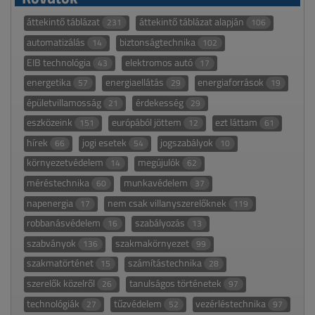
áttekintő táblázat
áttekintő táblázat alapján
231
106
automatizálás
biztonságtechnika
14
102
EIB technológia
elektromos autó
43
17
energetika
energiaellátás
energiaforrások
57
29
19
épületvillamosság
érdekesség
21
29
eszközeink
európából jöttem
ezt láttam
151
12
61
hírek
jogi esetek
jogszabályok
66
54
10
környezetvédelem
megújulók
14
62
méréstechnika
munkavédelem
60
37
napenergia
nem csak villanyszerelőknek
17
119
robbanásvédelem
szabályozás
16
13
szabványok
szakmakörnyezet
136
99
szakmatörténet
számítástechnika
15
28
szerelők közelről
tanulságos történetek
26
97
technológiák
tűzvédelem
vezérléstechnika
27
52
97