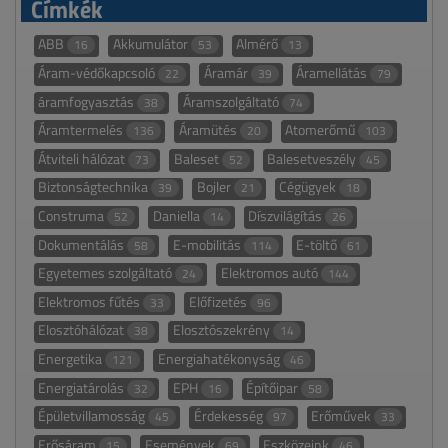
Címkék
ABB
Akkumulátor
Almérő
16
53
13
Áram-védőkapcsoló
Áramár
Áramellátás
22
39
79
áramfogyasztás
Áramszolgáltató
38
74
Áramtermelés
Áramütés
Atomerőmű
136
20
103
Átviteli hálózat
Baleset
Balesetveszély
73
52
45
Biztonságtechnika
Bojler
Cégügyek
39
21
18
Construma
Daniella
Díszvilágítás
52
14
26
Dokumentálás
E-mobilitás
E-töltő
58
114
61
Egyetemes szolgáltató
Elektromos autó
24
144
Elektromos fűtés
Előfizetés
33
96
Elosztóhálózat
Elosztószekrény
38
14
Energetika
Energiahatékonyság
121
46
Energiatárolás
EPH
Építőipar
32
16
58
Épületvillamosság
Érdekesség
Erőművek
45
97
33
Erősáram
Események
Eszközeink
15
69
46