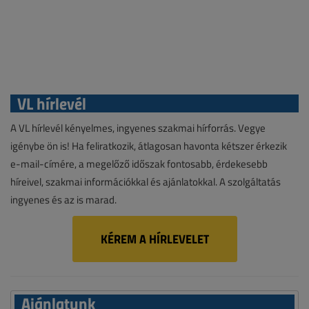
VL hírlevél
A VL hírlevél kényelmes, ingyenes szakmai hírforrás. Vegye
igénybe ön is! Ha feliratkozik, átlagosan havonta kétszer érkezik
e-mail-címére, a megelőző időszak fontosabb, érdekesebb
híreivel, szakmai információkkal és ajánlatokkal. A szolgáltatás
ingyenes és az is marad.
KÉREM A HÍRLEVELET
Ajánlatunk