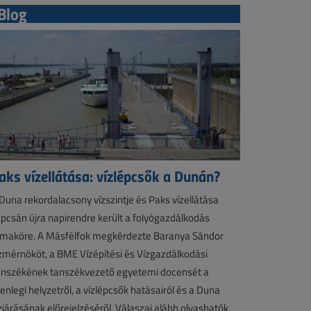
Blog
aks vízellátása: vízlépcsők a Dunán?
Duna rekordalacsony vízszintje és Paks vízellátása
pcsán újra napirendre került a folyógazdálkodás
maköre. A Másfélfok megkérdezte Baranya Sándor
zmérnököt, a BME Vízépítési és Vízgazdálkodási
nszékének tanszékvezető egyetemi docensét a
lenlegi helyzetről, a vízlépcsők hatásairól és a Duna
zjárásának előrejelzéséről. Válaszai alább olvashatók.