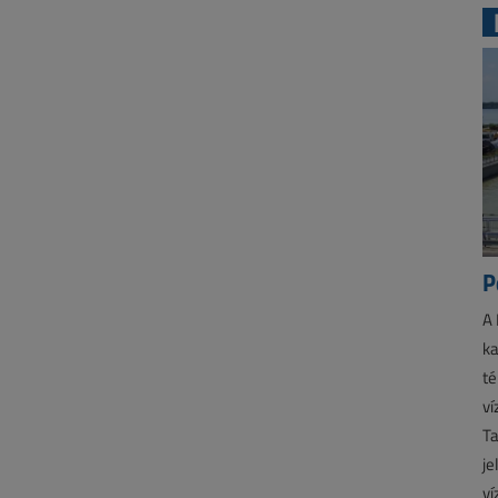
P
A 
ka
té
ví
Ta
je
ví