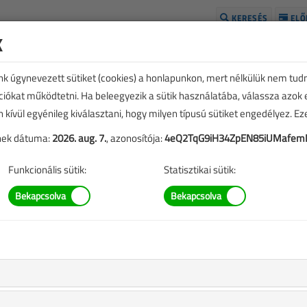
KERESÉS
ELŐ
k
H
unk úgynevezett sütiket (cookies) a honlapunkon, mert nélkülük nem tud
kciókat működtetni. Ha beleegyezik a sütik használatába, válassza azok
n kívül egyénileg kiválasztani, hogy milyen típusú sütiket engedélyez. E
tének dátuma:
2026. aug. 7.
, azonosítója:
4eQ2TqG9iH34ZpEN85iUMafem
Funkcionális sütik:
Statisztikai sütik:
SZERZŐK LISTÁJA