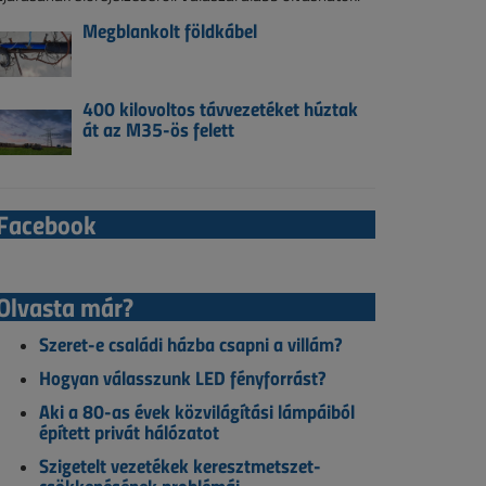
Megblankolt földkábel
400 kilovoltos távvezetéket húztak
át az M35-ös felett
Facebook
Olvasta már?
Szeret-e családi házba csapni a villám?
Hogyan válasszunk LED fényforrást?
Aki a 80-as évek közvilágítási lámpáiból
épített privát hálózatot
Szigetelt vezetékek keresztmetszet-