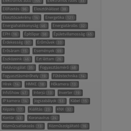
Elektromos autó
Elektromos fűtés
144
33
Előfizetés
Elosztóhálózat
96
38
Elosztószekrény
Energetika
14
121
Energiahatékonyság
Energiatárolás
46
32
EPH
Építőipar
Épületvillamosság
16
58
45
Érdekesség
Erőművek
97
33
Erősáram
Események
15
69
Eszközeink
Ezt láttam
46
26
Felülvizsgálat
Fogyasztásmérő
35
48
Fogyasztásmérőhely
Fűtéstechnika
19
14
Hírek
HMKE
Hőkamera
14
18
13
InfoShow
Interjú
Inverter
47
13
19
IP kamera
Jogszabályok
Kábel
14
53
15
Képzés
Kiállítás
KNX
17
23
32
Kontár
Koronavírus
43
24
Közműcsatlakozás
Közműszolgáltató
13
16