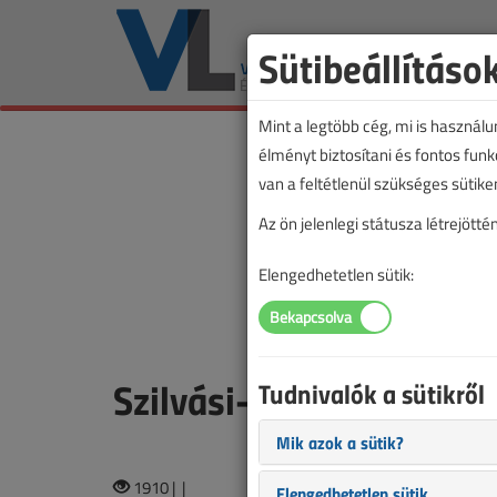
Sütibeállításo
Mint a legtöbb cég, mi is használ
élményt biztosítani és fontos fun
van a feltétlenül szükséges sütike
Az ön jelenlegi státusza létrejöt
Elengedhetetlen sütik:
Szilvási-Kassai Eszter
Tudnivalók a sütikről
Mik azok a sütik?
1910 |
|
Elengedhetetlen sütik