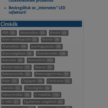
csökkenésének problémái
Bevizsgáltuk az „internetes” LED
reflektort!
Címkék
ABB
Akkumulátor
Almérő
16
53
13
Áram-védőkapcsoló
Áramár
22
39
Áramellátás
áramfogyasztás
79
38
Áramszolgáltató
Áramtermelés
74
136
Áramütés
Atomerőmű
20
103
Átviteli hálózat
Baleset
73
52
Balesetveszély
Biztonságtechnika
45
39
Bojler
Cégügyek
Construma
21
18
52
Daniella
Díszvilágítás
14
26
Dokumentálás
E-mobilitás
58
114
E-töltő
Egyetemes szolgáltató
61
24