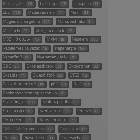
Közvilágítás
Lakatfogó
Lapajánló
26
25
16
LED
Madárvédelem
Mavir
138
14
23
Megújuló energetika
Méréstechnika
111
61
Mérőhely
Mozgásérzékelő
23
15
MSZ HD 60364
MVM
Napelem
45
19
207
Napelemes pályázat
Napenergia
18
180
Naperőmű
Nyereményjáték
85
30
OBO
Okos eszközök
Okosotthon
20
21
33
Oktatás
Olvasói fotó
OTSZ
14
33
13
Paksi Atomerőmű
póló
Relé
30
13
40
Robbanásbiztonság-technika
30
Szabványok
Szakmapolitika
158
15
Szélenergia
Szerszámok
Tervező
19
23
13
Történelem
Transzformátor
15
23
Túlfeszültség-védelem
Tungsram
37
13
Tűz
Tűzvédelem
Tűzveszély
20
83
49