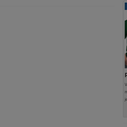
V
m
j