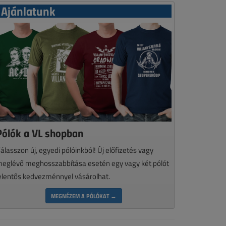
Ajánlatunk
Pólók a VL shopban
álasszon új, egyedi pólóinkból! Új előfizetés vagy
eglévő meghosszabbítása esetén egy vagy két pólót
elentős kedvezménnyel vásárolhat.
MEGNÉZEM A PÓLÓKAT →