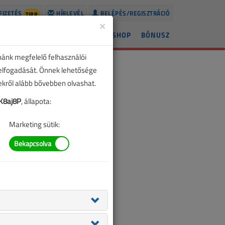
FIZETÉS
HÍRLEVÉL
BELÉPÉS/REGISZTRÁCIÓ
TIPP
×
ÍREK
LAPSZÁMOK
BLOG
SHOP
BÓNUSZ
nánk megfelelő felhasználói
 elfogadását. Önnek lehetősége
zekről alább bővebben olvashat.
K8aj8P
, állapota:
Marketing sütik: