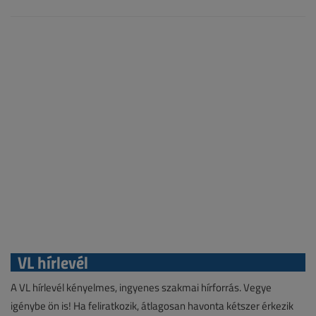
VL hírlevél
A VL hírlevél kényelmes, ingyenes szakmai hírforrás. Vegye
igénybe ön is! Ha feliratkozik, átlagosan havonta kétszer érkezik