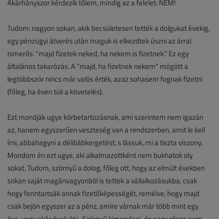
Akárhányszor kérdezik tőlem, mindig az a felelet: NEM!
Tudom: nagyon sokan, akik becsületesen tették a dolgukat évekig,
egy pénzügyi átverés után maguk is elkezdtek úszni az árral.
Ismerős: "majd fizetek neked, ha nekem is fizetnek." Ez egy
általános takarózás. A "majd, ha fizetnek nekem" mögött a
legtöbbször nincs már valós érték, azaz sohasem fognak fizetni
(főleg, ha éven túli a követelés).
Ezt mondják ugye körbetartozásnak, ami szerintem nem igazán
az, hanem egyszerűen veszteség van a rendszerben, amit le kell
írni, abbahagyni a délibábkergetést, s lássuk, mi a tiszta viszony.
Mondom én ezt ugye, aki alkalmazottként nem bukhatok oly
sokat. Tudom, szörnyű a dolog, főleg ott, hogy az elmúlt években
sokan saját magánvagyonból is tettek a vállalkozásukba, csak
hogy fenntartsák annak fizetőképességét, remélve, hogy majd
csak bejön egyszer az a pénz, amire várnak már több mint egy
éve, vagy akár évek óta. Szörnyű kimondani, de nagy része nem