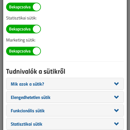
Szabó Zsolt
SZERZŐK LISTÁJA
Statisztikai sütik:
1492 |
|
Marketing sütik:
Szabó Zsolt cikkei
Tudnivalók a sütikről
Válságon túl - Merre tart a villamossági piac?
2011. június 1. |
3741
Mik azok a sütik?
2011. júniusi lapszám
Elengedhetetlen sütik
A fizetési vagy inkább nemfizetési morálról
Funkcionális sütik
2007. október 1. |
3398
Statisztikai sütik