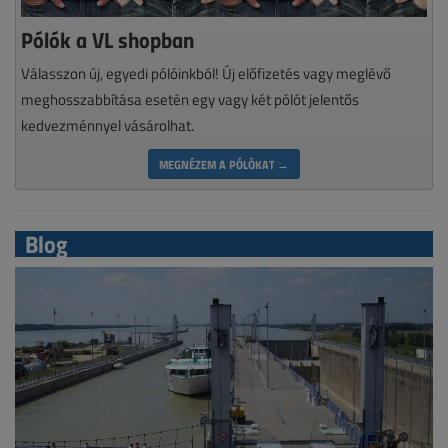
Pólók a VL shopban
Válasszon új, egyedi pólóinkból! Új előfizetés vagy meglévő
meghosszabbítása esetén egy vagy két pólót jelentős
kedvezménnyel vásárolhat.
MEGNÉZEM A PÓLÓKAT →
Blog