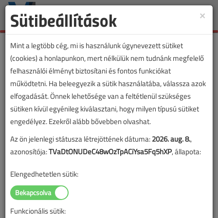
Sütibeállítások
×
Toggle
naviga
Mint a legtöbb cég, mi is használunk úgynevezett sütiket
(cookies) a honlapunkon, mert nélkülük nem tudnánk megfelelő
felhasználói élményt biztosítani és fontos funkciókat
működtetni. Ha beleegyezik a sütik használatába, válassza azok
elfogadását. Önnek lehetősége van a feltétlenül szükséges
sütiken kívül egyénileg kiválasztani, hogy milyen típusú sütiket
engedélyez. Ezekről alább bővebben olvashat.
Az ön jelenlegi státusza létrejöttének dátuma:
2026. aug. 8.
,
azonosítója:
TVaDtONUDeC48wOzTpACiYsa5Fq5hXP
, állapota:
Elengedhetetlen sütik:
Funkcionális sütik: