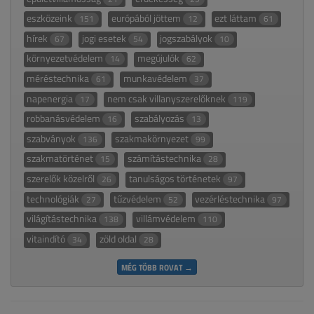
eszközeink
európából jöttem
ezt láttam
151
12
61
hírek
jogi esetek
jogszabályok
67
54
10
környezetvédelem
megújulók
14
62
méréstechnika
munkavédelem
61
37
napenergia
nem csak villanyszerelőknek
17
119
robbanásvédelem
szabályozás
16
13
szabványok
szakmakörnyezet
136
99
szakmatörténet
számítástechnika
15
28
szerelők közelről
tanulságos történetek
26
97
technológiák
tűzvédelem
vezérléstechnika
27
52
97
világítástechnika
villámvédelem
138
110
vitaindító
zöld oldal
34
28
MÉG TÖBB ROVAT →