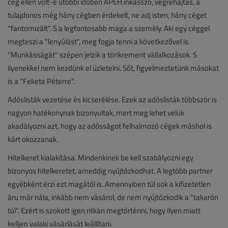
cég ellen volt-e utóbbi időben APEH inkasszó, végrehajtás, a
tulajdonos még hány cégben érdekelt, ne adj isten, hány céget
"fantomizált". S a legfontosabb maga a személy. Aki egy céggel
megteszi a "lenyúlást", meg fogja tenni a következővel is.
"Munkásságát" szépen jelzik a tönkrement vállalkozások. S
ilyenekkel nem kezdünk el üzletelni. Sőt, figyelmeztetünk másokat
is a "Fekete Péterre".
Adóslisták vezetése és kicserélése. Ezek az adóslisták többször is
nagyon hatékonynak bizonyultak, mert meg lehet velük
akadályozni azt, hogy az adósságot felhalmozó cégek máshol is
kárt okozzanak.
Hitelkeret kialakítása. Mindenkinek be kell szabályozni egy
bizonyos hitelkeretet, ameddig nyújtózkodhat. A legtöbb partner
egyébként érzi ezt magától is. Amennyiben túl sok a kifizetetlen
áru már nála, inkább nem vásárol, de nem nyújtózkodik a "takarón
túl". Ezért is szokott igen ritkán megtörténni, hogy ilyen miatt
kelljen valaki vásárlását leállítani.