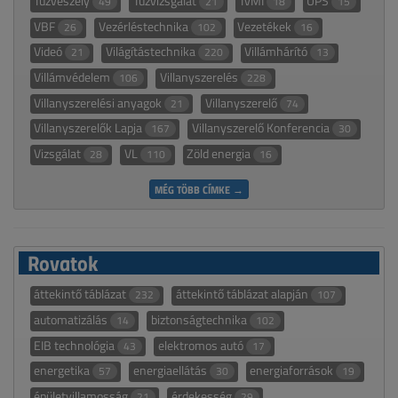
Tűzveszély
Tűzvizsgálat
TvMI
UPS
49
21
18
15
VBF
Vezérléstechnika
Vezetékek
26
102
16
Videó
Világítástechnika
Villámhárító
21
220
13
Villámvédelem
Villanyszerelés
106
228
Villanyszerelési anyagok
Villanyszerelő
21
74
Villanyszerelők Lapja
Villanyszerelő Konferencia
167
30
Vizsgálat
VL
Zöld energia
28
110
16
MÉG TÖBB CÍMKE →
Rovatok
áttekintő táblázat
áttekintő táblázat alapján
232
107
automatizálás
biztonságtechnika
14
102
EIB technológia
elektromos autó
43
17
energetika
energiaellátás
energiaforrások
57
30
19
épületvillamosság
érdekesség
21
29