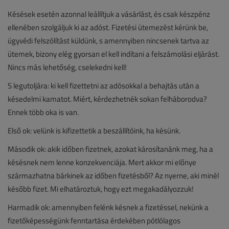
Késések esetén azonnal leállítjuk a vásárlást, és csak készpénz
ellenében szolgáljuk ki az adóst. Fizetési ütemezést kérünk be,
ügyvédi felszólítást küldünk, s amennyiben nincsenek tartva az
ütemek, bizony elég gyorsan el kell indítani a felszámolási eljárást.
Nincs más lehetőség, cselekedni kell!
S legutoljára: ki kell fizettetni az adósokkal a behajtás után a
késedelmi kamatot. Miért, kérdezhetnék sokan felháborodva?
Ennek több oka is van.
Első ok: velünk is kifizettetik a beszállítóink, ha késünk.
Második ok: akik időben fizetnek, azokat károsítanánk meg, ha a
késésnek nem lenne konzekvenciája. Mert akkor mi előnye
származhatna bárkinek az időben fizetésből? Az nyerne, aki minél
később fizet. Mi elhatároztuk, hogy ezt megakadályozzuk!
Harmadik ok: amennyiben felénk késnek a fizetéssel, nekünk a
fizetőképességünk fenntartása érdekében pótlólagos