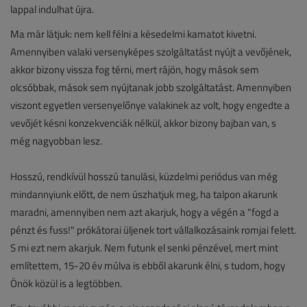
lappal indulhat újra.
Ma már látjuk: nem kell félni a késedelmi kamatot kivetni.
Amennyiben valaki versenyképes szolgáltatást nyújt a vevőjének,
akkor bizony vissza fog térni, mert rájön, hogy mások sem
olcsóbbak, mások sem nyújtanak jobb szolgáltatást. Amennyiben
viszont egyetlen versenyelőnye valakinek az volt, hogy engedte a
vevőjét késni konzekvenciák nélkül, akkor bizony bajban van, s
még nagyobban lesz.
Hosszú, rendkívül hosszú tanulási, küzdelmi periódus van még
mindannyiunk előtt, de nem úszhatjuk meg, ha talpon akarunk
maradni, amennyiben nem azt akarjuk, hogy a végén a "fogd a
pénzt és fuss!" prókátorai üljenek tort vállalkozásaink romjai felett.
S mi ezt nem akarjuk. Nem futunk el senki pénzével, mert mint
említettem, 15-20 év múlva is ebből akarunk élni, s tudom, hogy
Önök közül is a legtöbben.