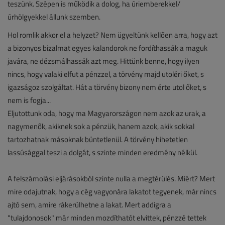
teszünk. Szépen is működik a dolog, ha úriemberekkel/
úrhölgyekkel állunk szemben.
Hol romlik akkor el a helyzet? Nem ügyeltünk kellően arra, hogy azt
a bizonyos bizalmat egyes kalandorok ne fordíthassák a maguk
javára, ne dézsmálhassák azt meg. Hittünk benne, hogy ilyen
nincs, hogy valaki elfut a pénzzel, a törvény majd utoléri őket, s
igazságoz szolgáltat. Hát a törvény bizony nem érte utol őket, s
nem is fogja...
Eljutottunk oda, hogy ma Magyarországon nem azok az urak, a
nagymenők, akiknek sok a pénzük, hanem azok, akik sokkal
tartozhatnak másoknak büntetlenül. A törvény hihetetlen
lassúsággal teszi a dolgát, s szinte minden eredmény nélkül.
A felszámolási eljárásokból szinte nulla a megtérülés. Miért? Mert
mire odajutnak, hogy a cég vagyonára lakatot tegyenek, már nincs
ajtó sem, amire rákerülhetne a lakat. Mert addigra a
"tulajdonosok" már minden mozdíthatót elvittek, pénzzé tettek