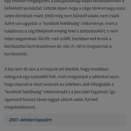
Egy további megjegyzés: a piacgazdasági alapú társadalomban a
befektető kockáztat. Létezik olyan, hogy a cége tönkremegy rossz
üzleti döntések miatt. Ettől még nem bűnöző valaki, nem csaló.
Azért van ugyebár a "korlátolt felelősség" intézménye, mert a
tulajdonos a cég tőkéjének erejéig felel a tartozásokért, s nem
teljes vagyonával. Aki kft.-nek szállít, tisztában kell lennie a
kockázattal (természetesen bt.-nél, rt.-nél is megvannak a
kockázatok).
A baj nem itt van: a mi bajunk ott leledzik, hogy morálisan
robogunk egy szakadék felé, mert megvonjuk a vállunkat azon,
hogy olyanok is részt vesznek az üzletben, akik kiforgatják a
"korlátolt felelősség" intézményét s a becsület fogalmát. Így
úgymond hosszú távon eggyé válunk velük. Ezt kell
megakadályozni.
2007. októberi lapszám