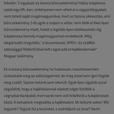
feketén. S vigyázat: ez bizony bűncselekmény! Hiába tulajdonos
valaki egy kft.-ben, önkényesen nem viheti el a vagyontárgyakat,
nem teheti saját magánvagyonává, mert az bizony sikkasztás, ami
bűncselekmény. S itt ugrik a majom a vízbe: nem ítélik el őket ilyen
bűncselekmény miatt, holott a legtöbb ilyen elsikkasztott cég
tulajdonosa komoly magánvagyonnal rendelkezik. Még
elegánsabb megoldás: "a kicsontozott, APEH- és szállítói
adóssággal földönfutóvá tett céget add el hajléktalannak!"
Magyar találmány.
Ez is bizony bűncselekmény, ha tudatosan, rosszhiszeműen
szabadulok meg az adósságaimtól, de még ezzel sem igen fogtak
meg csalót. Sajnos nekünk sem sikerült. Egyik ilyen ügyünk azzal
végződött, hogy a hajléktalannak eladott céget törölték a
cégnyilvántartásból, mert senki nem volt fellelhető a tulajdonosok
közül. A behajtónk megtalálta a hajléktalant. Mi tettünk volna? Mit
tegyünk? Tegyük fel a kezünket, s sodródjunk az árral? Nem!