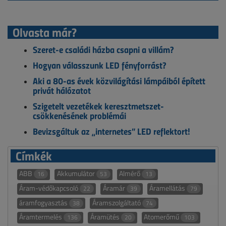
Olvasta már?
Szeret-e családi házba csapni a villám?
Hogyan válasszunk LED fényforrást?
Aki a 80-as évek közvilágítási lámpáiból épített
privát hálózatot
Szigetelt vezetékek keresztmetszet-
csökkenésének problémái
Bevizsgáltuk az „internetes” LED reflektort!
Címkék
ABB
Akkumulátor
Almérő
16
53
13
Áram-védőkapcsoló
Áramár
Áramellátás
22
39
79
áramfogyasztás
Áramszolgáltató
38
74
Áramtermelés
Áramütés
Atomerőmű
136
20
103