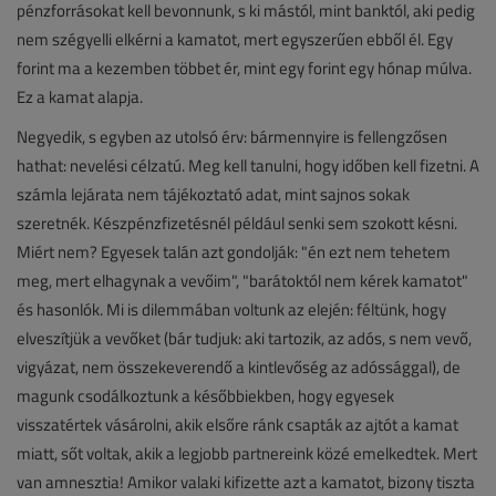
pénzforrásokat kell bevonnunk, s ki mástól, mint banktól, aki pedig
nem szégyelli elkérni a kamatot, mert egyszerűen ebből él. Egy
forint ma a kezemben többet ér, mint egy forint egy hónap múlva.
Ez a kamat alapja.
Negyedik, s egyben az utolsó érv: bármennyire is fellengzősen
hathat: nevelési célzatú. Meg kell tanulni, hogy időben kell fizetni. A
számla lejárata nem tájékoztató adat, mint sajnos sokak
szeretnék. Készpénzfizetésnél például senki sem szokott késni.
Miért nem? Egyesek talán azt gondolják: "én ezt nem tehetem
meg, mert elhagynak a vevőim", "barátoktól nem kérek kamatot"
és hasonlók. Mi is dilemmában voltunk az elején: féltünk, hogy
elveszítjük a vevőket (bár tudjuk: aki tartozik, az adós, s nem vevő,
vigyázat, nem összekeverendő a kintlevőség az adóssággal), de
magunk csodálkoztunk a későbbiekben, hogy egyesek
visszatértek vásárolni, akik elsőre ránk csapták az ajtót a kamat
miatt, sőt voltak, akik a legjobb partnereink közé emelkedtek. Mert
van amnesztia! Amikor valaki kifizette azt a kamatot, bizony tiszta