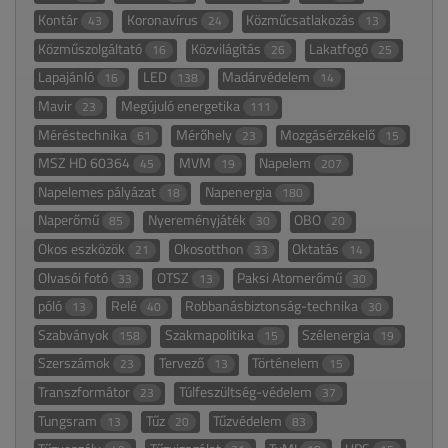
Kontár
Koronavírus
Közműcsatlakozás
43
24
13
Közműszolgáltató
Közvilágítás
Lakatfogó
16
26
25
Lapajánló
LED
Madárvédelem
16
138
14
Mavir
Megújuló energetika
23
111
Méréstechnika
Mérőhely
Mozgásérzékelő
61
23
15
MSZ HD 60364
MVM
Napelem
45
19
207
Napelemes pályázat
Napenergia
18
180
Naperőmű
Nyereményjáték
OBO
85
30
20
Okos eszközök
Okosotthon
Oktatás
21
33
14
Olvasói fotó
OTSZ
Paksi Atomerőmű
33
13
30
póló
Relé
Robbanásbiztonság-technika
13
40
30
Szabványok
Szakmapolitika
Szélenergia
158
15
19
Szerszámok
Tervező
Történelem
23
13
15
Transzformátor
Túlfeszültség-védelem
23
37
Tungsram
Tűz
Tűzvédelem
13
20
83