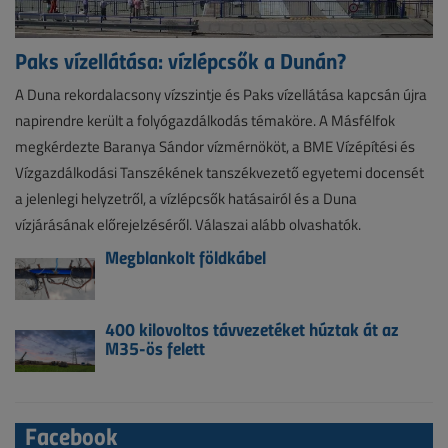
Paks vízellátása: vízlépcsők a Dunán?
A Duna rekordalacsony vízszintje és Paks vízellátása kapcsán újra
napirendre került a folyógazdálkodás témaköre. A Másfélfok
megkérdezte Baranya Sándor vízmérnököt, a BME Vízépítési és
Vízgazdálkodási Tanszékének tanszékvezető egyetemi docensét
a jelenlegi helyzetről, a vízlépcsők hatásairól és a Duna
vízjárásának előrejelzéséről. Válaszai alább olvashatók.
Megblankolt földkábel
400 kilovoltos távvezetéket húztak át az
M35-ös felett
Facebook