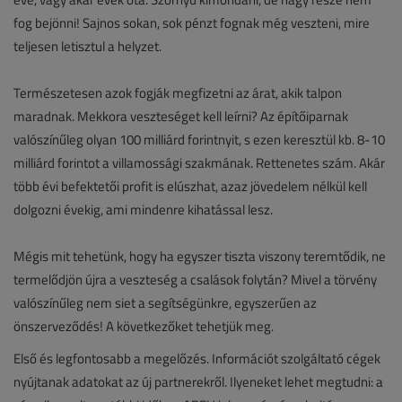
fog bejönni! Sajnos sokan, sok pénzt fognak még veszteni, mire
teljesen letisztul a helyzet.
Természetesen azok fogják megfizetni az árat, akik talpon
maradnak. Mekkora veszteséget kell leírni? Az építőiparnak
valószínűleg olyan 100 milliárd forintnyit, s ezen keresztül kb. 8-10
milliárd forintot a villamossági szakmának. Rettenetes szám. Akár
több évi befektetői profit is elúszhat, azaz jövedelem nélkül kell
dolgozni évekig, ami mindenre kihatással lesz.
Mégis mit tehetünk, hogy ha egyszer tiszta viszony teremtődik, ne
termelődjön újra a veszteség a csalások folytán? Mivel a törvény
valószínűleg nem siet a segítségünkre, egyszerűen az
önszerveződés! A következőket tehetjük meg.
Első és legfontosabb a megelőzés. Információt szolgáltató cégek
nyújtanak adatokat az új partnerekről. Ilyeneket lehet megtudni: a