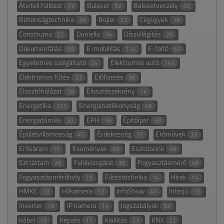
Átviteli hálózat
Baleset
Balesetveszély
73
52
45
Biztonságtechnika
Bojler
Cégügyek
39
21
18
Construma
Daniella
Díszvilágítás
52
14
26
Dokumentálás
E-mobilitás
E-töltő
58
114
61
Egyetemes szolgáltató
Elektromos autó
24
144
Elektromos fűtés
Előfizetés
33
96
Elosztóhálózat
Elosztószekrény
38
14
Energetika
Energiahatékonyság
121
46
Energiatárolás
EPH
Építőipar
32
16
58
Épületvillamosság
Érdekesség
Erőművek
45
97
33
Erősáram
Események
Eszközeink
15
69
46
Ezt láttam
Felülvizsgálat
Fogyasztásmérő
26
35
48
Fogyasztásmérőhely
Fűtéstechnika
Hírek
19
14
14
HMKE
Hőkamera
InfoShow
Interjú
18
13
47
13
Inverter
IP kamera
Jogszabályok
19
14
53
Kábel
Képzés
Kiállítás
KNX
15
17
23
32