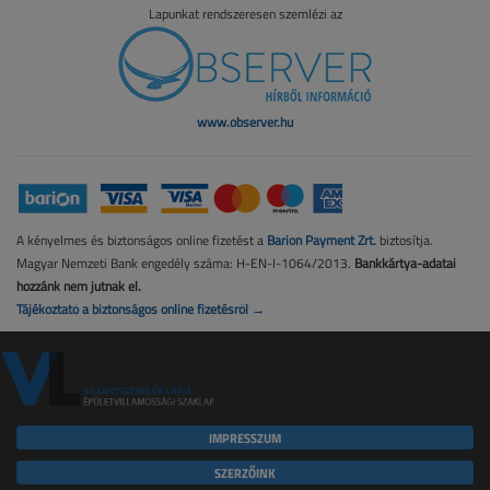
Lapunkat rendszeresen szemlézi az
www.observer.hu
A kényelmes és biztonságos online fizetést a
Barion Payment Zrt.
biztosítja.
Magyar Nemzeti Bank engedély száma: H-EN-I-1064/2013.
Bankkártya-adatai
hozzánk nem jutnak el.
Tájékoztató a biztonságos online fizetésről →
IMPRESSZUM
SZERZŐINK