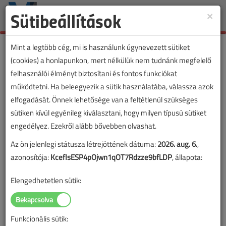
Sütibeállítások
×
Toggle
naviga
Mint a legtöbb cég, mi is használunk úgynevezett sütiket
(cookies) a honlapunkon, mert nélkülük nem tudnánk megfelelő
felhasználói élményt biztosítani és fontos funkciókat
működtetni. Ha beleegyezik a sütik használatába, válassza azok
elfogadását. Önnek lehetősége van a feltétlenül szükséges
sütiken kívül egyénileg kiválasztani, hogy milyen típusú sütiket
engedélyez. Ezekről alább bővebben olvashat.
Az ön jelenlegi státusza létrejöttének dátuma:
2026. aug. 6.
,
azonosítója:
KcefIsESP4pOjwn1qOT7Rdzze9bfLDP
, állapota:
Elengedhetetlen sütik:
Funkcionális sütik: