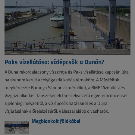
Paks vízellátása: vízlépcsők a Dunán?
A Duna rekordalacsony vízszintje és Paks vízellátása kapcsán újra
napirendre került a folyógazdálkodás témaköre. A Másfélfok
megkérdezte Baranya Sándor vízmérnököt, a BME Vízépítési és
Vízgazdálkodási Tanszékének tanszékvezető egyetemi docensét
a jelenlegi helyzetről, a vízlépcsők hatásairól és a Duna
vízjárásának előrejelzéséről. Válaszai alább olvashatók.
Megblankolt földkábel