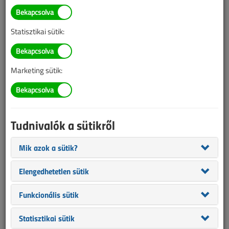
Antal Ildikó
SZERZŐK LISTÁJA
Statisztikai sütik:
1482 |
|
Marketing sütik:
Antal Ildikó cikkei
Tudnivalók a sütikről
Mik azok a sütik?
Elengedhetetlen sütik
Funkcionális sütik
Statisztikai sütik