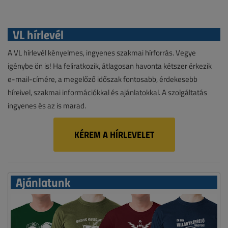
VL hírlevél
A VL hírlevél kényelmes, ingyenes szakmai hírforrás. Vegye
igénybe ön is! Ha feliratkozik, átlagosan havonta kétszer érkezik
e-mail-címére, a megelőző időszak fontosabb, érdekesebb
híreivel, szakmai információkkal és ajánlatokkal. A szolgáltatás
ingyenes és az is marad.
KÉREM A HÍRLEVELET
Ajánlatunk