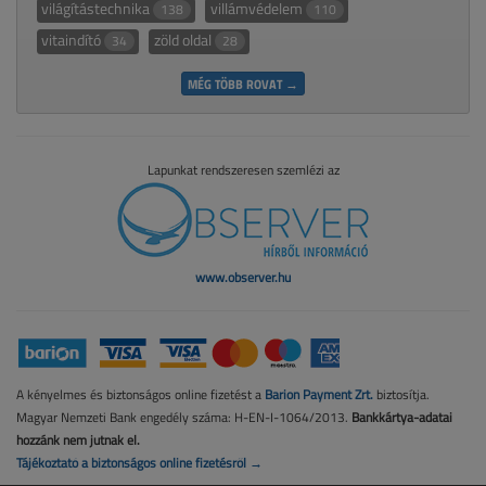
világítástechnika
villámvédelem
138
110
vitaindító
zöld oldal
34
28
MÉG TÖBB ROVAT →
Lapunkat rendszeresen szemlézi az
www.observer.hu
A kényelmes és biztonságos online fizetést a
Barion Payment Zrt.
biztosítja.
Magyar Nemzeti Bank engedély száma: H-EN-I-1064/2013.
Bankkártya-adatai
hozzánk nem jutnak el.
Tájékoztató a biztonságos online fizetésről →