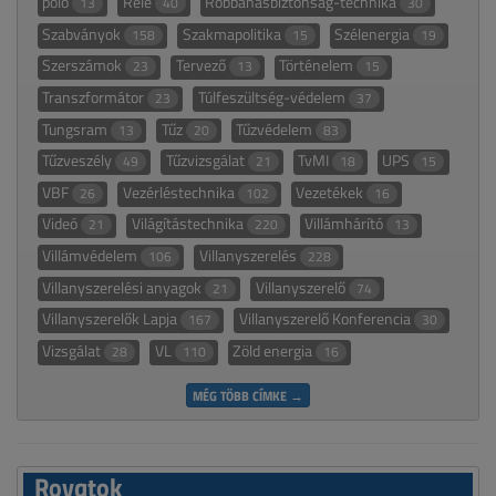
póló
Relé
Robbanásbiztonság-technika
13
40
30
Szabványok
Szakmapolitika
Szélenergia
158
15
19
Szerszámok
Tervező
Történelem
23
13
15
Transzformátor
Túlfeszültség-védelem
23
37
Tungsram
Tűz
Tűzvédelem
13
20
83
Tűzveszély
Tűzvizsgálat
TvMI
UPS
49
21
18
15
VBF
Vezérléstechnika
Vezetékek
26
102
16
Videó
Világítástechnika
Villámhárító
21
220
13
Villámvédelem
Villanyszerelés
106
228
Villanyszerelési anyagok
Villanyszerelő
21
74
Villanyszerelők Lapja
Villanyszerelő Konferencia
167
30
Vizsgálat
VL
Zöld energia
28
110
16
MÉG TÖBB CÍMKE →
Rovatok