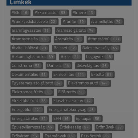
Címkék
ABB
Akkumulátor
Almérő
16
53
13
Áram-védőkapcsoló
Áramár
Áramellátás
22
39
79
áramfogyasztás
Áramszolgáltató
38
74
Áramtermelés
Áramütés
Atomerőmű
136
20
103
Átviteli hálózat
Baleset
Balesetveszély
73
52
45
Biztonságtechnika
Bojler
Cégügyek
39
21
18
Construma
Daniella
Díszvilágítás
52
14
26
Dokumentálás
E-mobilitás
E-töltő
58
114
61
Egyetemes szolgáltató
Elektromos autó
24
144
Elektromos fűtés
Előfizetés
33
96
Elosztóhálózat
Elosztószekrény
38
14
Energetika
Energiahatékonyság
121
46
Energiatárolás
EPH
Építőipar
32
16
58
Épületvillamosság
Érdekesség
Erőművek
45
97
33
Erősáram
Események
Eszközeink
15
69
46