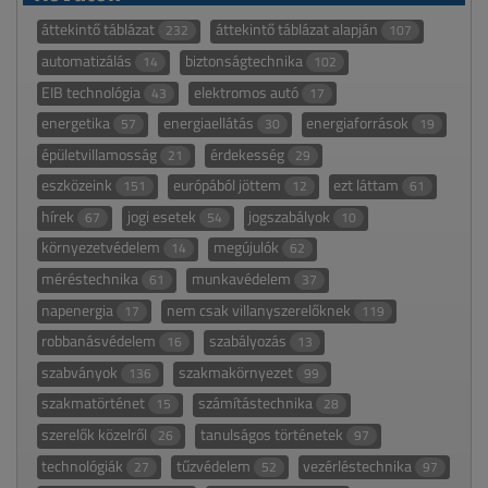
áttekintő táblázat
áttekintő táblázat alapján
232
107
automatizálás
biztonságtechnika
14
102
EIB technológia
elektromos autó
43
17
energetika
energiaellátás
energiaforrások
57
30
19
épületvillamosság
érdekesség
21
29
eszközeink
európából jöttem
ezt láttam
151
12
61
hírek
jogi esetek
jogszabályok
67
54
10
környezetvédelem
megújulók
14
62
méréstechnika
munkavédelem
61
37
napenergia
nem csak villanyszerelőknek
17
119
robbanásvédelem
szabályozás
16
13
szabványok
szakmakörnyezet
136
99
szakmatörténet
számítástechnika
15
28
szerelők közelről
tanulságos történetek
26
97
technológiák
tűzvédelem
vezérléstechnika
27
52
97