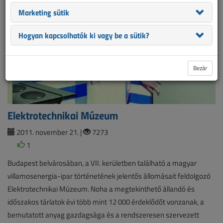
Marketing sütik
Hogyan kapcsolhatók ki vagy be a sütik?
Bezár
Elektrotechnikai Múzeum
2011. november 21. |
7273
1
Budapest belvárosában, a VII. kerületben található a magyar
villamosenergia-ipar történetének jelentős állomásait feldolgozó
Elektrotechnikai Múzeum. Noha a megtekinthető állandó és
időszakos tárlatok évi több mint 12 000 érdeklődőt vonzanak, a
bemutatott anyag gazdagsága és a rendszeresen szervezett