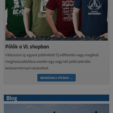
Pólók a VL shopban
Válasszon új, egyedi pólóinkból! Új előfizetés vagy meglévő
meghosszabbítása esetén egy vagy két pólót jelentős
kedvezménnyel vásárolhat.
MEGNÉZEM A PÓLÓKAT →
Blog