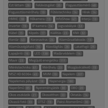
Ezt láttam
Felülvizsgálat
Fogyasztásmérő
26
35
48
Fogyasztásmérőhely
Fűtéstechnika
Hírek
19
14
14
HMKE
Hőkamera
InfoShow
Interjú
18
13
47
13
Inverter
IP kamera
Jogszabályok
19
14
53
Kábel
Képzés
Kiállítás
KNX
15
17
23
32
Kontár
Koronavírus
Közműcsatlakozás
43
24
13
Közműszolgáltató
Közvilágítás
Lakatfogó
16
26
25
Lapajánló
LED
Madárvédelem
16
138
14
Mavir
Megújuló energetika
23
111
Méréstechnika
Mérőhely
Mozgásérzékelő
61
23
15
MSZ HD 60364
MVM
Napelem
45
19
207
Napelemes pályázat
Napenergia
18
180
Naperőmű
Nyereményjáték
OBO
85
30
20
Okos eszközök
Okosotthon
Oktatás
21
33
14
Olvasói fotó
OTSZ
Paksi Atomerőmű
33
13
30