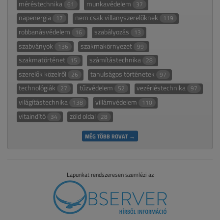
méréstechnika
munkavédelem
61
37
napenergia
nem csak villanyszerelőknek
17
119
robbanásvédelem
szabályozás
16
13
szabványok
szakmakörnyezet
136
99
szakmatörténet
számítástechnika
15
28
szerelők közelről
tanulságos történetek
26
97
technológiák
tűzvédelem
vezérléstechnika
27
52
97
világítástechnika
villámvédelem
138
110
vitaindító
zöld oldal
34
28
MÉG TÖBB ROVAT →
Lapunkat rendszeresen szemlézi az