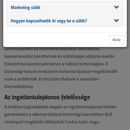
MVM áramhálózati társaságai a tavaszi teendők kapcsán
Marketing sütik
állítottak össze tájékoztatót az ingatlantulajdonosok számára,
hiszen a folyamatos és biztonságos villamosenergia-ellátás
Hogyan kapcsolhatók ki vagy be a sütik?
biztosításának egyik alapfeltétele a villamos hálózat biztonsági
övezetének tisztán tartása.
Bezár
A villamos hálózat közelében lévő, túlnőtt fák, ágak
üzemzavarokat és áramkimaradásokat okozhatnak,
balesetveszélyt jelenthetnek és szélsőséges időjárás esetén
fokozott kockázatot jelentenek a hálózat biztonságára. A
biztonsági övezet rendszeres karbantartásával megelőzhetők
ezek a problémák, és hozzájárulhatunk a zavartalan
áramellátáshoz.
Az ingatlantulajdonos felelőssége
A hatályos jogszabályok alapján az ingatlantulajdonos köteles
gondoskodni a villamos hálózat biztonsági övezetében lévő
növényzet megfelelő ritkításáról. Fontos tudni, hogy: