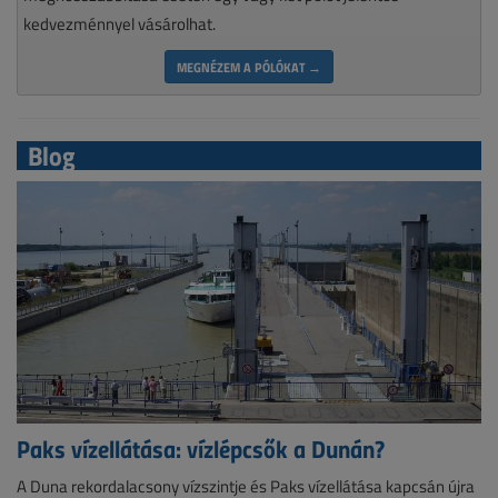
kedvezménnyel vásárolhat.
MEGNÉZEM A PÓLÓKAT →
Blog
Paks vízellátása: vízlépcsők a Dunán?
A Duna rekordalacsony vízszintje és Paks vízellátása kapcsán újra