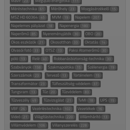
Mavir
Megújuló energetika
23
111
Méréstechnika
Mérőhely
Mozgásérzékelő
61
23
15
MSZ HD 60364
MVM
Napelem
45
19
207
Napelemes pályázat
Napenergia
18
180
Naperőmű
Nyereményjáték
OBO
85
30
20
Okos eszközök
Okosotthon
Oktatás
21
33
14
Olvasói fotó
OTSZ
Paksi Atomerőmű
33
13
30
póló
Relé
Robbanásbiztonság-technika
13
40
30
Szabványok
Szakmapolitika
Szélenergia
158
15
19
Szerszámok
Tervező
Történelem
23
13
15
Transzformátor
Túlfeszültség-védelem
23
37
Tungsram
Tűz
Tűzvédelem
13
20
83
Tűzveszély
Tűzvizsgálat
TvMI
UPS
49
21
18
15
VBF
Vezérléstechnika
Vezetékek
26
102
16
Videó
Világítástechnika
Villámhárító
21
220
13
Villámvédelem
Villanyszerelés
106
228