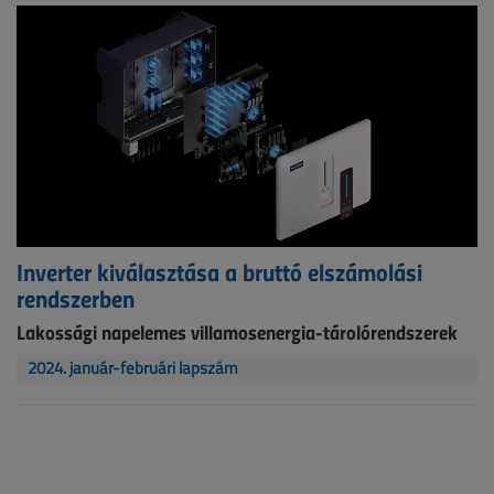
Inverter kiválasztása a bruttó elszámolási
rendszerben
Lakossági napelemes villamosenergia-tárolórendszerek
2024. január-februári lapszám