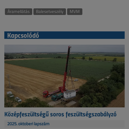
Áramellátás
Balesetveszély
MVM
Kapcsolódó
Középfeszültségű soros feszültségszabályzó
2025. októberi lapszám