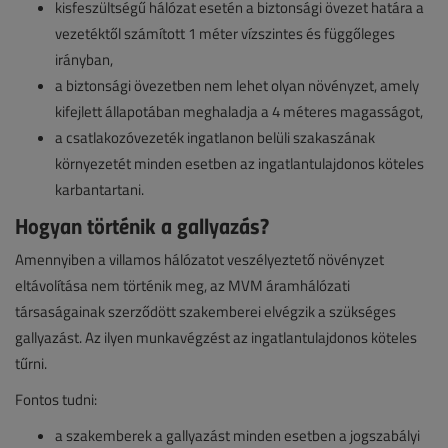
kisfeszültségű hálózat esetén a biztonsági övezet határa a
vezetéktől számított 1 méter vízszintes és függőleges
irányban,
a biztonsági övezetben nem lehet olyan növényzet, amely
kifejlett állapotában meghaladja a 4 méteres magasságot,
a csatlakozóvezeték ingatlanon belüli szakaszának
környezetét minden esetben az ingatlantulajdonos köteles
karbantartani.
Hogyan történik a gallyazás?
Amennyiben a villamos hálózatot veszélyeztető növényzet
eltávolítása nem történik meg, az MVM áramhálózati
társaságainak szerződött szakemberei elvégzik a szükséges
gallyazást. Az ilyen munkavégzést az ingatlantulajdonos köteles
tűrni.
Fontos tudni:
a szakemberek a gallyazást minden esetben a jogszabályi