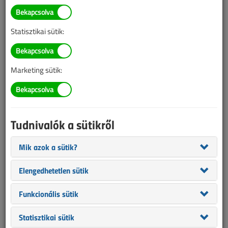
Tavaszi teendők a
biztonságos áramellátáshoz
Statisztikai sütik:
2026. március 24. |
VL online |
4379 |
Marketing sütik:
Tudnivalók a sütikről
Mik azok a sütik?
Elengedhetetlen sütik
A tavasz a kertmegújítás és a növénygondozás időszaka. Ilyenkor
Funkcionális sütik
különösen fontos figyelmet fordítani a villamos vezetékek
közelében lévő fák és növényzet megfelelő karbantartására. Az
Statisztikai sütik