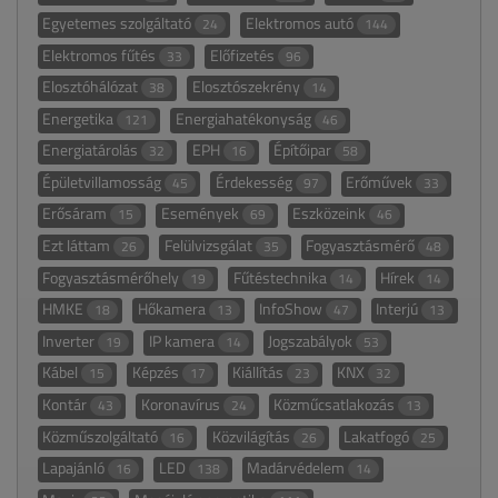
Egyetemes szolgáltató
Elektromos autó
24
144
Elektromos fűtés
Előfizetés
33
96
Elosztóhálózat
Elosztószekrény
38
14
Energetika
Energiahatékonyság
121
46
Energiatárolás
EPH
Építőipar
32
16
58
Épületvillamosság
Érdekesség
Erőművek
45
97
33
Erősáram
Események
Eszközeink
15
69
46
Ezt láttam
Felülvizsgálat
Fogyasztásmérő
26
35
48
Fogyasztásmérőhely
Fűtéstechnika
Hírek
19
14
14
HMKE
Hőkamera
InfoShow
Interjú
18
13
47
13
Inverter
IP kamera
Jogszabályok
19
14
53
Kábel
Képzés
Kiállítás
KNX
15
17
23
32
Kontár
Koronavírus
Közműcsatlakozás
43
24
13
Közműszolgáltató
Közvilágítás
Lakatfogó
16
26
25
Lapajánló
LED
Madárvédelem
16
138
14