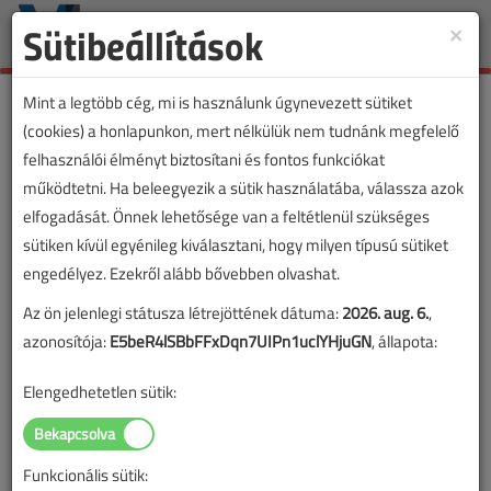
Sütibeállítások
×
Toggle
naviga
Mint a legtöbb cég, mi is használunk úgynevezett sütiket
(cookies) a honlapunkon, mert nélkülük nem tudnánk megfelelő
felhasználói élményt biztosítani és fontos funkciókat
működtetni. Ha beleegyezik a sütik használatába, válassza azok
elfogadását. Önnek lehetősége van a feltétlenül szükséges
sütiken kívül egyénileg kiválasztani, hogy milyen típusú sütiket
engedélyez. Ezekről alább bővebben olvashat.
Az ön jelenlegi státusza létrejöttének dátuma:
2026. aug. 6.
,
azonosítója:
E5beR4lSBbFFxDqn7UIPn1uclYHjuGN
, állapota:
Elengedhetetlen sütik:
Funkcionális sütik: