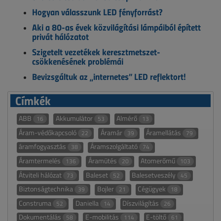
Hogyan válasszunk LED fényforrást?
Aki a 80-as évek közvilágítási lámpáiból épített
privát hálózatot
Szigetelt vezetékek keresztmetszet-
csökkenésének problémái
Bevizsgáltuk az „internetes” LED reflektort!
Címkék
ABB
Akkumulátor
Almérő
16
53
13
Áram-védőkapcsoló
Áramár
Áramellátás
22
39
79
áramfogyasztás
Áramszolgáltató
38
74
Áramtermelés
Áramütés
Atomerőmű
136
20
103
Átviteli hálózat
Baleset
Balesetveszély
73
52
45
Biztonságtechnika
Bojler
Cégügyek
39
21
18
Construma
Daniella
Díszvilágítás
52
14
26
Dokumentálás
E-mobilitás
E-töltő
58
114
61