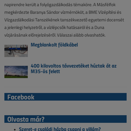
napirendre került a folyógazdálkodás témaköre. A Másfélfok
megkérdezte Baranya Sándor vízmérnököt, a BME Vízépítési és
Vízgazdálkodási Tanszékének tanszékvezető egyetemi docensét
a jelenlegi helyzetről, a vízlépcsők hatásairól és a Duna
vízjárásának előrejelzéséről. Válaszai alább olvashatók.
Megblankolt földkábel
400 kilovoltos távvezetéket húztak át az
M35-ös felett
Facebook
Olvasta már?
Szeret-e családi házba csapni a villám?