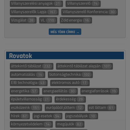
Villanyszerelési anyagok
Villanyszerelő
21
74
Villanyszerelők Lapja
Villanyszerelő Konferencia
167
30
Vizsgálat
VL
Zöld energia
28
110
16
MÉG TÖBB CÍMKE →
Rovatok
áttekintő táblázat
áttekintő táblázat alapján
232
107
automatizálás
biztonságtechnika
14
102
EIB technológia
elektromos autó
43
17
energetika
energiaellátás
energiaforrások
57
30
19
épületvillamosság
érdekesség
21
29
eszközeink
európából jöttem
ezt láttam
151
12
61
hírek
jogi esetek
jogszabályok
67
54
10
környezetvédelem
megújulók
14
62