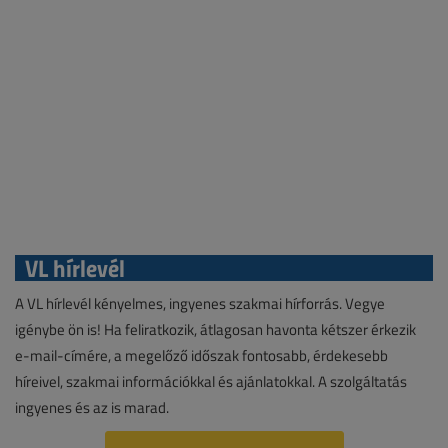
VL hírlevél
A VL hírlevél kényelmes, ingyenes szakmai hírforrás. Vegye
igénybe ön is! Ha feliratkozik, átlagosan havonta kétszer érkezik
e-mail-címére, a megelőző időszak fontosabb, érdekesebb
híreivel, szakmai információkkal és ajánlatokkal. A szolgáltatás
ingyenes és az is marad.