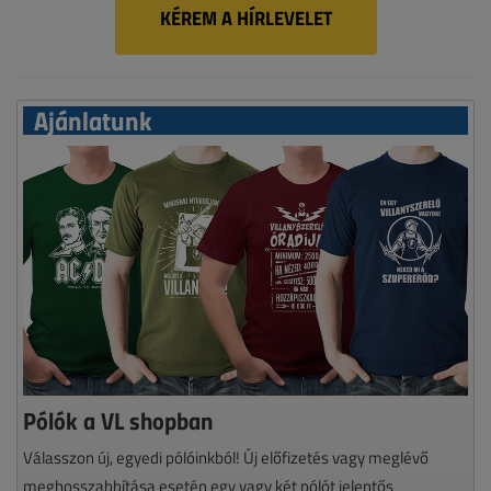
KÉREM A HÍRLEVELET
Ajánlatunk
Pólók a VL shopban
Válasszon új, egyedi pólóinkból! Új előfizetés vagy meglévő
meghosszabbítása esetén egy vagy két pólót jelentős