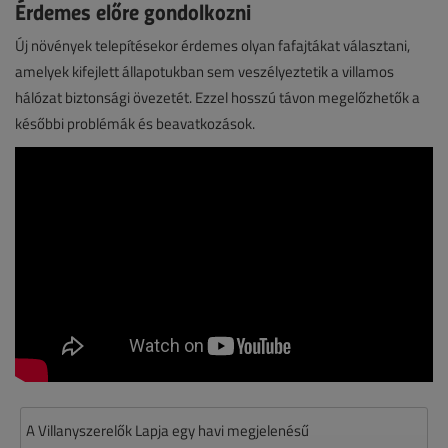
Érdemes előre gondolkozni
Új növények telepítésekor érdemes olyan fafajtákat választani,
amelyek kifejlett állapotukban sem veszélyeztetik a villamos
hálózat biztonsági övezetét. Ezzel hosszú távon megelőzhetők a
későbbi problémák és beavatkozások.
A Villanyszerelők Lapja egy havi megjelenésű