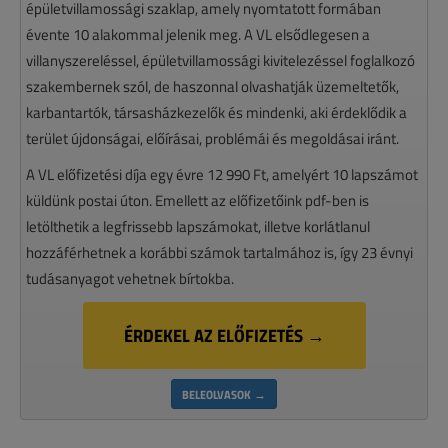
épületvillamossági szaklap, amely nyomtatott formában
évente 10 alakommal jelenik meg. A VL elsődlegesen a
villanyszereléssel, épületvillamossági kivitelezéssel foglalkozó
szakembernek szól, de haszonnal olvashatják üzemeltetők,
karbantartók, társasházkezelők és mindenki, aki érdeklődik a
terület újdonságai, előírásai, problémái és megoldásai iránt.
A VL előfizetési díja egy évre 12 990 Ft, amelyért 10 lapszámot
küldünk postai úton. Emellett az előfizetőink pdf-ben is
letölthetik a legfrissebb lapszámokat, illetve korlátlanul
hozzáférhetnek a korábbi számok tartalmához is, így 23 évnyi
tudásanyagot vehetnek bírtokba.
ÉRDEKEL AZ ELŐFIZETÉS →
BELEOLVASOK →