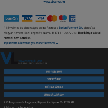
www.observer.hu
A kényelmes és biztonságos online fizetést a
Barion Payment Zrt.
biztosítja.
Magyar Nemzeti Bank engedély száma: H-EN-I-1064/2013.
Bankkártya-adatai
hozzánk nem jutnak el.
Tájékoztató a biztonságos online fizetésről →
IMPRESSZUM
SZERZŐINK
MÉDIAAJÁNLAT
SÜTIBEÁLLÍTÁSOK
A Villanyszerelők Lapja alapítója és kiadója az M-12/B Kft.
© Minden jog fenntartva.