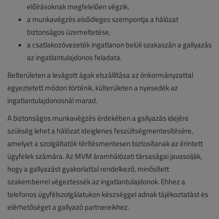
előírásoknak megfelelően végzik,
a munkavégzés elsődleges szempontja a hálózat
biztonságos üzemeltetése,
a csatlakozóvezeték ingatlanon belüli szakaszán a gallyazás
az ingatlantulajdonos feladata.
Belterületen a levágott ágak elszállítása az önkormányzattal
egyeztetett módon történik, külterületen a nyesedék az
ingatlantulajdonosnál marad.
A biztonságos munkavégzés érdekében a gallyazás idejére
szükség lehet a hálózat ideiglenes feszültségmentesítésére,
amelyet a szolgáltatók térítésmentesen biztosítanak az érintett
ügyfelek számára. Az MVM áramhálózati társaságai javasolják,
hogy a gallyazást gyakorlattal rendelkező, minősített
szakemberrel végeztessék az ingatlantulajdonok. Ehhez a
telefonos ügyfélszolgálatukon készséggel adnak tájékoztatást és
elérhetőséget a gallyazó partnereikhez.