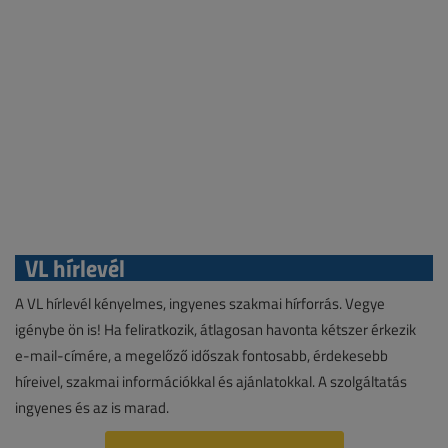
VL hírlevél
A VL hírlevél kényelmes, ingyenes szakmai hírforrás. Vegye
igénybe ön is! Ha feliratkozik, átlagosan havonta kétszer érkezik
e-mail-címére, a megelőző időszak fontosabb, érdekesebb
híreivel, szakmai információkkal és ajánlatokkal. A szolgáltatás
ingyenes és az is marad.