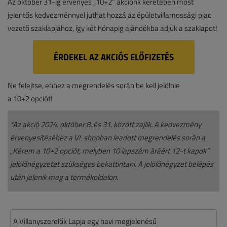
Az október 31-ig érvényes „10+2” akciónk keretében most
jelentős kedvezménnyel juthat hozzá az épületvillamossági piac
vezető szaklapjához, így két hónapig ajándékba adjuk a szaklapot!
ÉRDEKEL AZ AKCIÓS ELŐFIZETÉS
Ne felejtse, ehhez a megrendelés során be kell jelölnie
a 10+2 opciót!
*Az akció 2024. október 8. és 31. között zajlik. A kedvezmény
érvenyesítéséhez a VL shopban leadott megrendelés során a
„Kérem a 10+2 opciót, melyben 10 lapszám áráért 12-t kapok”
jelölőnégyzetet szükséges bekattintani. A jelölőnégyzet belépés
után jelenik meg a termékoldalon.
A Villanyszerelők Lapja egy havi megjelenésű