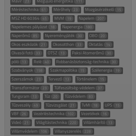
Mavir
Megújuló energetika
23
111
Méréstechnika
Mérőhely
Mozgásérzékelő
61
23
15
MSZ HD 60364
MVM
Napelem
45
19
207
Napelemes pályázat
Napenergia
18
180
Naperőmű
Nyereményjáték
OBO
85
30
20
Okos eszközök
Okosotthon
Oktatás
21
33
14
Olvasói fotó
OTSZ
Paksi Atomerőmű
33
13
30
póló
Relé
Robbanásbiztonság-technika
13
40
30
Szabványok
Szakmapolitika
Szélenergia
158
15
19
Szerszámok
Tervező
Történelem
23
13
15
Transzformátor
Túlfeszültség-védelem
23
37
Tungsram
Tűz
Tűzvédelem
13
20
83
Tűzveszély
Tűzvizsgálat
TvMI
UPS
49
21
18
15
VBF
Vezérléstechnika
Vezetékek
26
102
16
Videó
Világítástechnika
Villámhárító
21
220
13
Villámvédelem
Villanyszerelés
106
228