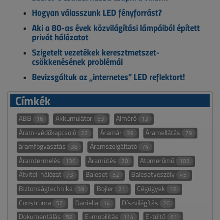
Hogyan válasszunk LED fényforrást?
Aki a 80-as évek közvilágítási lámpáiból épített
privát hálózatot
Szigetelt vezetékek keresztmetszet-
csökkenésének problémái
Bevizsgáltuk az „internetes” LED reflektort!
Címkék
ABB
Akkumulátor
Almérő
16
53
13
Áram-védőkapcsoló
Áramár
Áramellátás
22
39
79
áramfogyasztás
Áramszolgáltató
38
74
Áramtermelés
Áramütés
Atomerőmű
136
20
103
Átviteli hálózat
Baleset
Balesetveszély
73
52
45
Biztonságtechnika
Bojler
Cégügyek
39
21
18
Construma
Daniella
Díszvilágítás
52
14
26
Dokumentálás
E-mobilitás
E-töltő
58
114
61