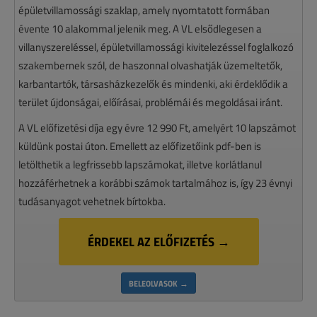
épületvillamossági szaklap, amely nyomtatott formában
évente 10 alakommal jelenik meg. A VL elsődlegesen a
villanyszereléssel, épületvillamossági kivitelezéssel foglalkozó
szakembernek szól, de haszonnal olvashatják üzemeltetők,
karbantartók, társasházkezelők és mindenki, aki érdeklődik a
terület újdonságai, előírásai, problémái és megoldásai iránt.
A VL előfizetési díja egy évre 12 990 Ft, amelyért 10 lapszámot
küldünk postai úton. Emellett az előfizetőink pdf-ben is
letölthetik a legfrissebb lapszámokat, illetve korlátlanul
hozzáférhetnek a korábbi számok tartalmához is, így 23 évnyi
tudásanyagot vehetnek bírtokba.
ÉRDEKEL AZ ELŐFIZETÉS →
BELEOLVASOK →