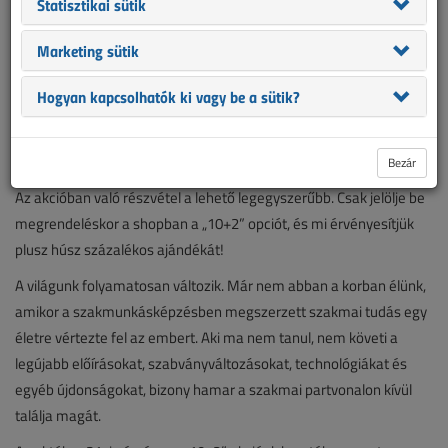
előfizetését, annak a szokásos évi tíz lapszám helyett további
Statisztikai sütik
kettő számot, azaz tizenkettő VL-t küldünk. Ez több mint ötszáz
Marketing sütik
oldalnyi releváns, friss szakmai információt jelent mindössze 9950
forintért.
Hogyan kapcsolhatók ki vagy be a sütik?
Szerezze be magának lapunkat októberben,
most extra kedvezményesen, „10+2”
konstrukcióban!
Bezár
Az akcióban való részvétel a lehető legegyszerűbb. Csak jelölje be
megrendeléskor a shopban a „10+2” opciót, és mi érvényesítjük
plusz húsz százalékos ajándékát!
A világunk folyamatosan változik. Már nem abban a korban élünk,
amikor a szakmunkásképzésben megszerzett szakmai tudás egy
életre vértezte fel az embert. Aki ma nem tanul, nem követi a
legújabb előírásokat, szabványváltozásokat, technológiákat és
egyéb újdonságokat, bizony hamar a szakmai partvonalon kívül
találja magát.