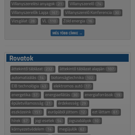
Villanyszerelési anyagok
Villanyszerelő
21
74
Villanyszerelők Lapja
Villanyszerelő Konferencia
167
30
Vizsgálat
VL
Zöld energia
28
110
16
MÉG TÖBB CÍMKE →
Rovatok
áttekintő táblázat
áttekintő táblázat alapján
232
107
automatizálás
biztonságtechnika
14
102
EIB technológia
elektromos autó
43
17
energetika
energiaellátás
energiaforrások
57
30
19
épületvillamosság
érdekesség
21
29
eszközeink
európából jöttem
ezt láttam
151
12
61
hírek
jogi esetek
jogszabályok
67
54
10
környezetvédelem
megújulók
14
62