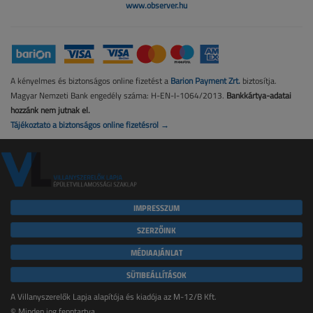
www.observer.hu
A kényelmes és biztonságos online fizetést a
Barion Payment Zrt.
biztosítja.
Magyar Nemzeti Bank engedély száma: H-EN-I-1064/2013.
Bankkártya-adatai
hozzánk nem jutnak el.
Tájékoztató a biztonságos online fizetésről →
IMPRESSZUM
SZERZŐINK
MÉDIAAJÁNLAT
SÜTIBEÁLLÍTÁSOK
A Villanyszerelők Lapja alapítója és kiadója az M-12/B Kft.
© Minden jog fenntartva.