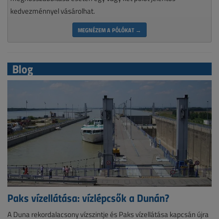
kedvezménnyel vásárolhat.
MEGNÉZEM A PÓLÓKAT →
Blog
Paks vízellátása: vízlépcsők a Dunán?
A Duna rekordalacsony vízszintje és Paks vízellátása kapcsán újra