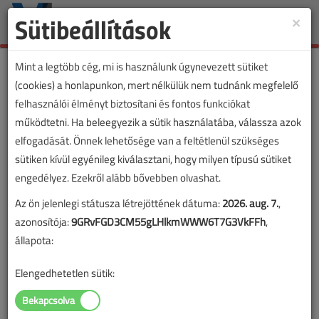
Sütibeállítások
×
Toggle
naviga
Mint a legtöbb cég, mi is használunk úgynevezett sütiket
(cookies) a honlapunkon, mert nélkülük nem tudnánk megfelelő
felhasználói élményt biztosítani és fontos funkciókat
működtetni. Ha beleegyezik a sütik használatába, válassza azok
elfogadását. Önnek lehetősége van a feltétlenül szükséges
sütiken kívül egyénileg kiválasztani, hogy milyen típusú sütiket
engedélyez. Ezekről alább bővebben olvashat.
Az ön jelenlegi státusza létrejöttének dátuma:
2026. aug. 7.
,
azonosítója:
9GRvFGD3CM55gLHlkmWWW6T7G3VkFFh
,
állapota:
Elengedhetetlen sütik: