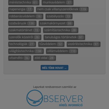
méréstechnika
munkavédelem
61
37
napenergia
nem csak villanyszerelőknek
17
119
robbanásvédelem
szabályozás
16
13
szabványok
szakmakörnyezet
136
99
szakmatörténet
számítástechnika
15
28
szerelők közelről
tanulságos történetek
26
97
technológiák
tűzvédelem
vezérléstechnika
27
52
97
világítástechnika
villámvédelem
138
110
vitaindító
zöld oldal
34
28
MÉG TÖBB ROVAT →
Lapunkat rendszeresen szemlézi az