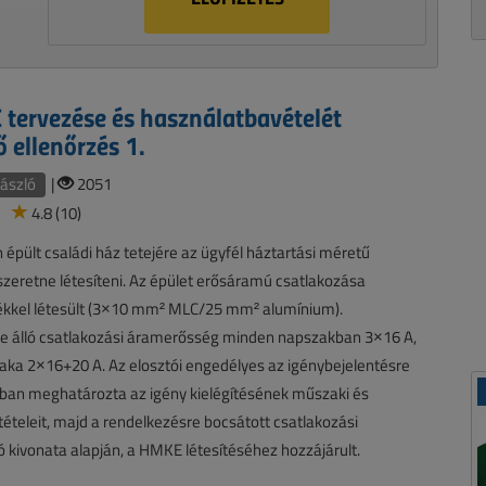
tervezése és használatbavételét
 ellenőrzés 1.
ászló
|
2051
4.8 (10)
épült családi ház tetejére az ügyfél háztartási méretű
zeretne létesíteni. Az épület erősáramú csatlakozása
kkel létesült (3×10 mm² MLC/25 mm² alumínium).
e álló csatlakozási áramerősség minden napszakban 3×16 A,
zaka 2×16+20 A. Az elosztói engedélyes az igénybejelentésre
ában meghatározta az igény kielégítésének műszaki és
tételeit, majd a rendelkezésre bocsátott csatlakozási
kivonata alapján, a HMKE létesítéséhez hozzájárult.