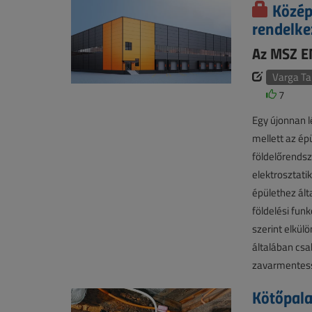
Közép
rendelke
Az MSZ E
Varga T
7
Egy újonnan l
mellett az ép
földelőrendsz
elektrosztatik
épülethez ált
földelési fun
szerint elkülö
általában csak
zavarmentess
Kötőpal