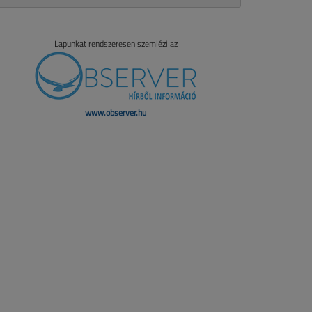
Lapunkat rendszeresen szemlézi az
www.observer.hu