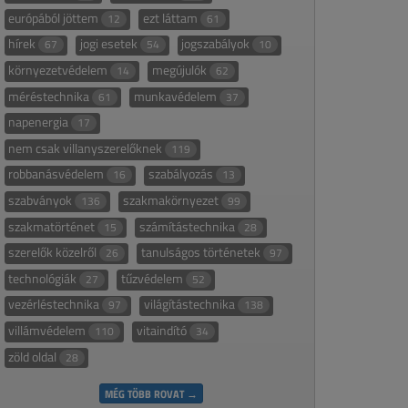
európából jöttem
ezt láttam
12
61
hírek
jogi esetek
jogszabályok
67
54
10
környezetvédelem
megújulók
14
62
méréstechnika
munkavédelem
61
37
napenergia
17
nem csak villanyszerelőknek
119
robbanásvédelem
szabályozás
16
13
szabványok
szakmakörnyezet
136
99
szakmatörténet
számítástechnika
15
28
szerelők közelről
tanulságos történetek
26
97
technológiák
tűzvédelem
27
52
vezérléstechnika
világítástechnika
97
138
villámvédelem
vitaindító
110
34
zöld oldal
28
MÉG TÖBB ROVAT →