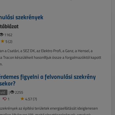
nulási szekrények
 táblázat
1162
5 (2)
 a Csatári, a SEZ DK, az Elektro Profi, a Ganz, a Hensel, a
 a Tracon készülékeit hasonlítjuk össze a forgalmazóktól kapott
n.
érdemes figyelni a felvonulási szekrény
sekor?
ávid
|
2255
1
4.57 (7)
 szekrények az építési területek energiaellátását ideiglenesen
llemzően állványon álló, mobil elosztószekrények, amelyek