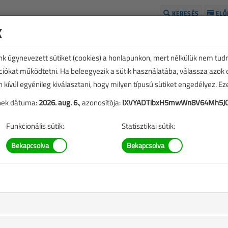
KERESÉS
ELŐ
k
H
unk úgynevezett sütiket (cookies) a honlapunkon, mert nélkülük nem tud
kciókat működtetni. Ha beleegyezik a sütik használatába, válassza azok
n kívül egyénileg kiválasztani, hogy milyen típusú sütiket engedélyez. E
tének dátuma:
2026. aug. 6.
, azonosítója:
IXVYADTibxH5mwWn8V64Mh5J
Funkcionális sütik:
Statisztikai sütik:
ÉVES BONTÁS
ezése a
Médiaajánlat
oldalon található.