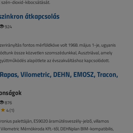
k szén-dioxid-kibocsátását.
zinkron átkapcsolás
924
zerirányítás fontos mérföldköve volt 1968. május 1-je, ugyanis
lódtunk össze közvetlen szomszédunkkal, Ausztriával, amely
gyüttműködés alapötlete az évszakváltáshoz kapcsolódott.
 Rapas, Vilometric, DEHN, EMOSZ, Tracon,
donságok
876
4 (1)
 Fronius palettáján, ES9020 áramütésveszély-jelző, villamos
 Vilometric Mérnökiroda Kft.-től, DEHNplan BIM-kompatibilis,