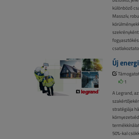
különböző csa
Masszív, robu
körülményekke
szekrényként
fogyasztókész
csatlakoztato
Új energ
Támogatott
1
A Legrand, az 
szakértőjeként
stratégiája há
környezetvéde
termékkínála
50%-kal csökk