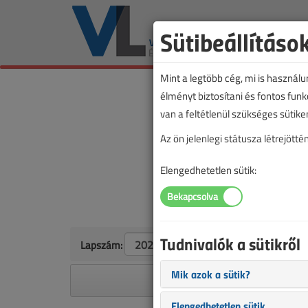
Sütibeállításo
Mint a legtöbb cég, mi is használ
élményt biztosítani és fontos fun
van a feltétlenül szükséges sütike
Az ön jelenlegi státusza létrejöt
Elengedhetetlen sütik:
Tudnivalók a sütikről
Lapszám:
Mik azok a sütik?
A megjelenések éves ütem
Elengedhetetlen sütik