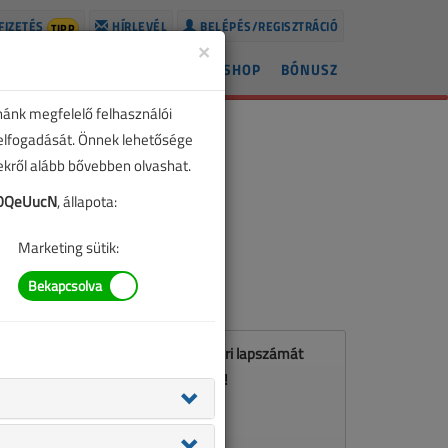
FIZETÉS
HÍRLEVÉL
BELÉPÉS/REGISZTRÁCIÓ
TIPP
×
ÍREK
LAPSZÁMOK
BLOG
SHOP
BÓNUSZ
nánk megfelelő felhasználói
 elfogadását. Önnek lehetősége
zekről alább bővebben olvashat.
OQeUucN
, állapota:
Marketing sütik:
Töltse le a VL 2024. szeptemberi lapszámát
PDF formátumban!
LETÖLTÉS