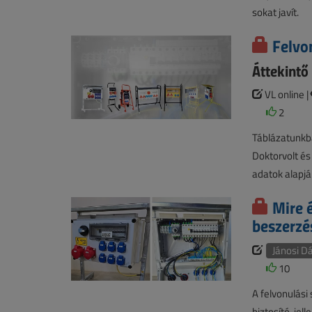
sokat javít.
Felvo
Áttekintő
VL online |
2
Táblázatunkban
Doktorvolt és
adatok alapjá
Mire 
beszerzé
Jánosi D
10
A felvonulási
biztosító, je