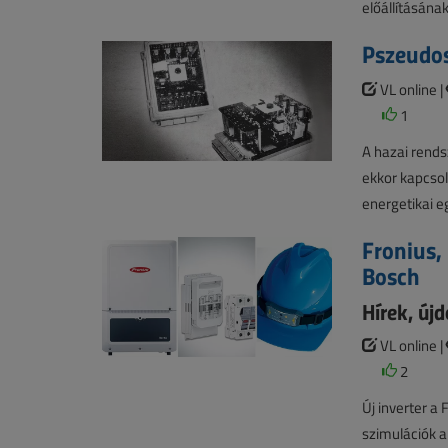
előállításána
Pszeudos
VL online |
1
A hazai rends
ekkor kapcso
energetikai e
Fronius,
Bosch
Hírek, új
VL online |
2
Új inverter a
szimulációk a