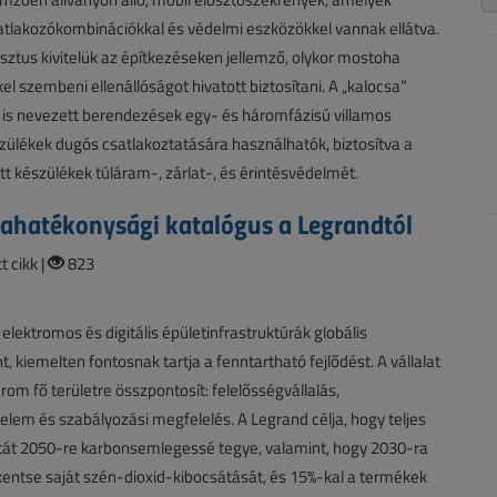
tlakozókombinációkkal és védelmi eszközökkel vannak ellátva.
sztus kivitelük az építkezéseken jellemző, olykor mostoha
l szembeni ellenállóságot hivatott biztosítani. A „kalocsa”
 is nevezett berendezések egy- és háromfázisú villamos
ülékek dugós csatlakoztatására használhatók, biztosítva a
tt készülékek túláram-, zárlat-, és érintésvédelmét.
iahatékonysági katalógus a Legrandtól
 cikk |
823
elektromos és digitális épületinfrastruktúrák globális
, kiemelten fontosnak tartja a fenntartható fejlődést. A vállalat
rom fő területre összpontosít: felelősségvállalás,
lem és szabályozási megfelelés. A Legrand célja, hogy teljes
tát 2050-re karbonsemlegessé tegye, valamint, hogy 2030-ra
entse saját szén-dioxid-kibocsátását, és 15%-kal a termékek