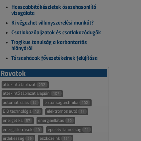
Hosszabbítókészletek összehasonlító
vizsgálata
Ki végezhet villanyszerelési munkát?
Csatlakozóaljzatok és csatlakozódugók
Tragikus tanulság a karbantartás
hiányáról
Társasházak fővezetékeinek felújítása
Rovatok
áttekintő táblázat
232
áttekintő táblázat alapján
107
automatizálás
biztonságtechnika
14
102
EIB technológia
elektromos autó
43
17
energetika
energiaellátás
57
30
energiaforrások
épületvillamosság
19
21
érdekesség
eszközeink
29
151