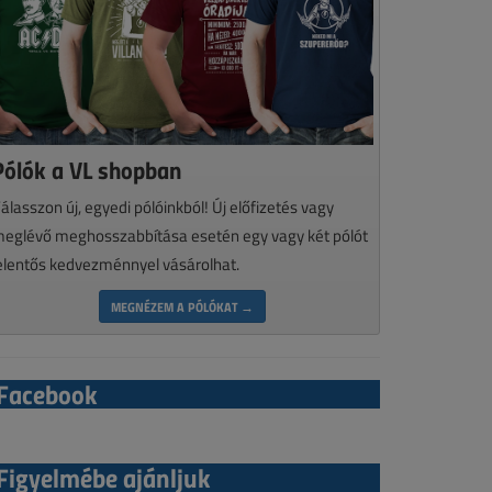
Pólók a VL shopban
álasszon új, egyedi pólóinkból! Új előfizetés vagy
eglévő meghosszabbítása esetén egy vagy két pólót
elentős kedvezménnyel vásárolhat.
MEGNÉZEM A PÓLÓKAT →
Facebook
Figyelmébe ajánljuk