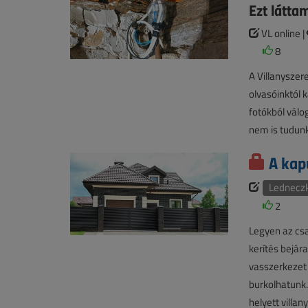
Ezt látta
VL online |
8
A Villanyszer
olvasóinktól 
fotókból válo
nem is tudunk
A kap
Ledneczk
2
Legyen az csa
kerítés bejár
vasszerkezet 
burkolhatunk.
helyett villa