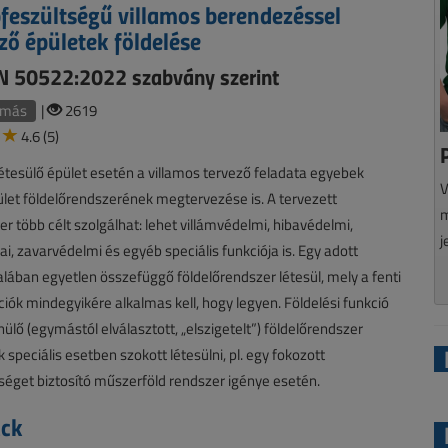
feszültségű villamos berendezéssel
ző épületek földelése
N 50522:2022 szabvány szerint
amás
|
2619
4.6 (5)
étesülő épület esetén a villamos tervező feladata egyebek
V
ület földelőrendszerének megtervezése is. A tervezett
m
er több célt szolgálhat: lehet villámvédelmi, hibavédelmi,
j
ai, zavarvédelmi és egyéb speciális funkciója is. Egy adott
alában egyetlen összefüggő földelőrendszer létesül, mely a fenti
kciók mindegyikére alkalmas kell, hogy legyen. Földelési funkció
nülő (egymástól elválasztott, „elszigetelt”) földelőrendszer
 speciális esetben szokott létesülni, pl. egy fokozott
éget biztosító műszerföld rendszer igénye esetén.
ack