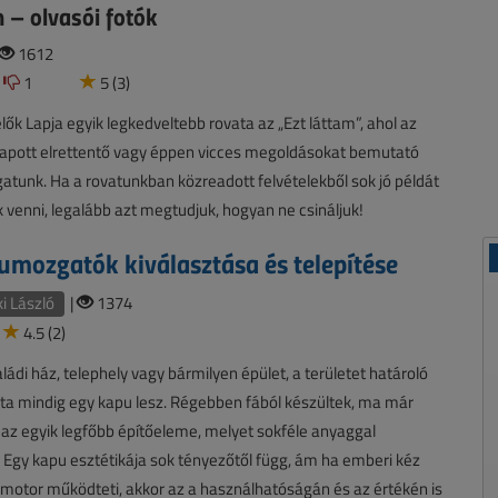
m – olvasói fotók
1612
1
5 (3)
elők Lapja egyik legkedveltebb rovata az „Ezt láttam”, ahol az
kapott elrettentő vagy éppen vicces megoldásokat bemutató
gatunk. Ha a rovatunkban közreadott felvételekből sok jó példát
 venni, legalább azt megtudjuk, hogyan ne csináljuk!
umozgatók kiválasztása és telepítése
i László
|
1374
4.5 (2)
ládi ház, telephely vagy bármilyen épület, a területet határoló
ata mindig egy kapu lesz. Régebben fából készültek, ma már
az egyik legfőbb építőeleme, melyet sokféle anyaggal
 Egy kapu esztétikája sok tényezőtől függ, ám ha emberi kéz
nymotor működteti, akkor az a használhatóságán és az értékén is