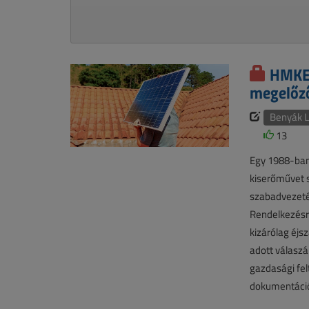
HMKE 
megelőző
Benyák L
13
Egy 1988-ban 
kiserőművet s
szabadvezeté
Rendelkezésr
kizárólag éjs
adott válasz
gazdasági fel
dokumentáció 