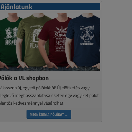
Ajánlatunk
Pólók a VL shopban
álasszon új, egyedi pólóinkból! Új előfizetés vagy
eglévő meghosszabbítása esetén egy vagy két pólót
elentős kedvezménnyel vásárolhat.
MEGNÉZEM A PÓLÓKAT →