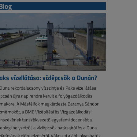
Blog
aks vízellátása: vízlépcsők a Dunán?
Duna rekordalacsony vízszintje és Paks vízellátása
pcsán újra napirendre került a folyógazdálkodás
maköre. A Másfélfok megkérdezte Baranya Sándor
zmérnököt, a BME Vízépítési és Vízgazdálkodási
nszékének tanszékvezető egyetemi docensét a
lenlegi helyzetről, a vízlépcsők hatásairól és a Duna
zjárásának előrejelzéséről. Válaszai alább olvashatók.