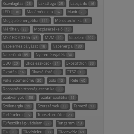
Közvilágítás
Lakatfogó
Lapajánló
26
25
16
LED
Madárvédelem
Mavir
138
14
23
Megújuló energetika
Méréstechnika
111
61
Mérőhely
Mozgásérzékelő
23
15
MSZ HD 60364
MVM
Napelem
45
19
207
Napelemes pályázat
Napenergia
18
180
Naperőmű
Nyereményjáték
85
30
OBO
Okos eszközök
Okosotthon
20
21
33
Oktatás
Olvasói fotó
OTSZ
14
33
13
Paksi Atomerőmű
póló
Relé
30
13
40
Robbanásbiztonság-technika
30
Szabványok
Szakmapolitika
158
15
Szélenergia
Szerszámok
Tervező
19
23
13
Történelem
Transzformátor
15
23
Túlfeszültség-védelem
Tungsram
37
13
Tűz
Tűzvédelem
Tűzveszély
20
83
49