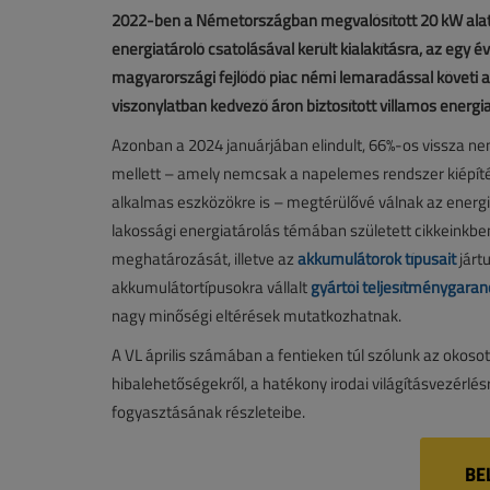
2022-ben a Németországban megvalósított 20 kW alatt
energiatároló csatolásával került kialakításra, az egy 
magyarországi fejlődő piac némi lemaradással követi a
viszonylatban kedvező áron biztosított villamos energia
Azonban a 2024 januárjában elindult, 66%-os vissza n
mellett – amely nemcsak a napelemes rendszer kiépít
alkalmas eszközökre is – megtérülővé válnak az energi
lakossági energiatárolás témában született cikkeinkbe
meghatározását, illetve az
akkumulátorok típusait
járt
akkumulátortípusokra vállalt
gyártói teljesítménygaran
nagy minőségi eltérések mutatkozhatnak.
A VL április számában a fentieken túl szólunk az okos
hibalehetőségekről, a hatékony irodai világításvezérlés
fogyasztásának részleteibe.
BE