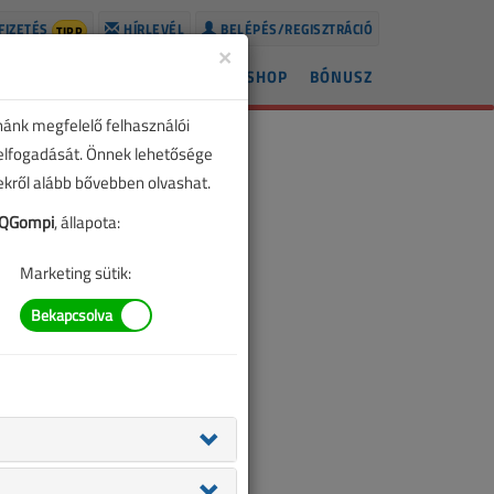
FIZETÉS
HÍRLEVÉL
BELÉPÉS/REGISZTRÁCIÓ
TIPP
×
ÍREK
LAPSZÁMOK
BLOG
SHOP
BÓNUSZ
nánk megfelelő felhasználói
 elfogadását. Önnek lehetősége
zekről alább bővebben olvashat.
QGompi
, állapota:
Marketing sütik: