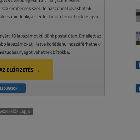
 A VL elsődlegesen a villanyszereléssel,
zó szakembernek szól, de haszonnal olvashatják
k és mindenki, aki érdeklődik a terület újdonságai,
melyért 10 lapszámot küldünk postai úton. Emellett az
ssebb lapszámokat, illetve korlátlanul hozzáférhetnek
nyi tudásanyagot vehetnek bírtokba.
AZ ELŐFIZETÉS →
LEOLVASOK →
nyszerelők Lapja