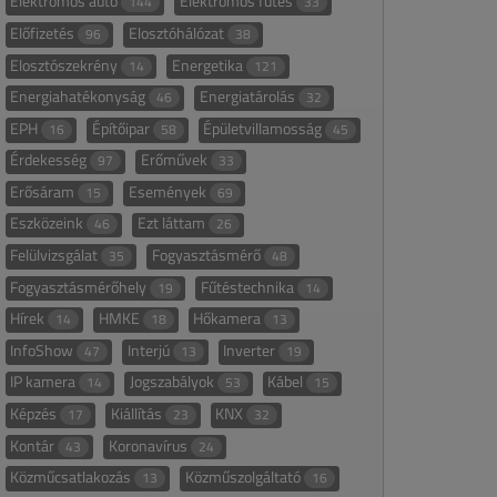
Elektromos autó
Elektromos fűtés
144
33
Előfizetés
Elosztóhálózat
96
38
Elosztószekrény
Energetika
14
121
Energiahatékonyság
Energiatárolás
46
32
EPH
Építőipar
Épületvillamosság
16
58
45
Érdekesség
Erőművek
97
33
Erősáram
Események
15
69
Eszközeink
Ezt láttam
46
26
Felülvizsgálat
Fogyasztásmérő
35
48
Fogyasztásmérőhely
Fűtéstechnika
19
14
Hírek
HMKE
Hőkamera
14
18
13
InfoShow
Interjú
Inverter
47
13
19
IP kamera
Jogszabályok
Kábel
14
53
15
Képzés
Kiállítás
KNX
17
23
32
Kontár
Koronavírus
43
24
Közműcsatlakozás
Közműszolgáltató
13
16