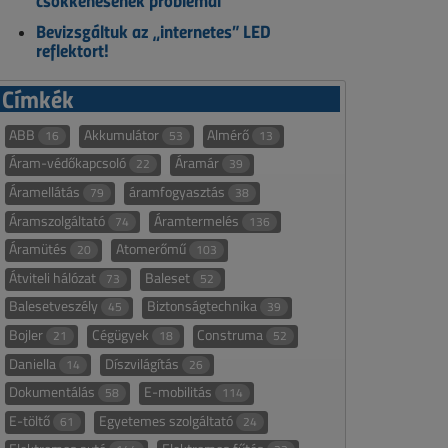
csökkenésének problémái
Bevizsgáltuk az „internetes” LED
reflektort!
Címkék
ABB
Akkumulátor
Almérő
16
53
13
Áram-védőkapcsoló
Áramár
22
39
Áramellátás
áramfogyasztás
79
38
Áramszolgáltató
Áramtermelés
74
136
Áramütés
Atomerőmű
20
103
Átviteli hálózat
Baleset
73
52
Balesetveszély
Biztonságtechnika
45
39
Bojler
Cégügyek
Construma
21
18
52
Daniella
Díszvilágítás
14
26
Dokumentálás
E-mobilitás
58
114
E-töltő
Egyetemes szolgáltató
61
24