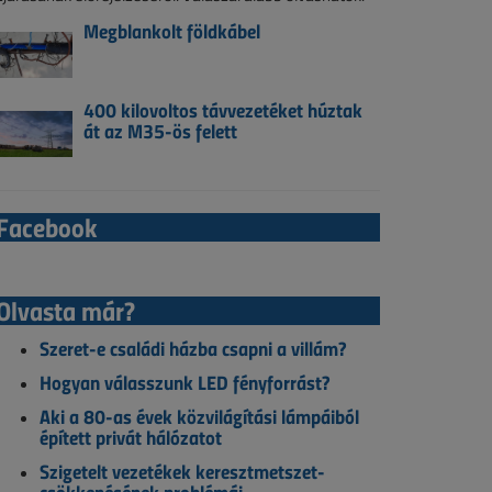
Megblankolt földkábel
400 kilovoltos távvezetéket húztak
át az M35-ös felett
Facebook
Olvasta már?
Szeret-e családi házba csapni a villám?
Hogyan válasszunk LED fényforrást?
Aki a 80-as évek közvilágítási lámpáiból
épített privát hálózatot
Szigetelt vezetékek keresztmetszet-