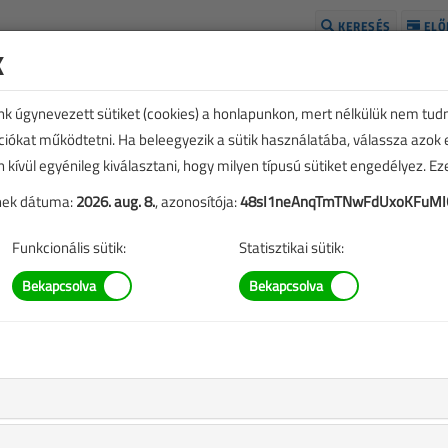
KERESÉS
ELŐ
k
H
unk úgynevezett sütiket (cookies) a honlapunkon, mert nélkülük nem tud
kciókat működtetni. Ha beleegyezik a sütik használatába, válassza azok
n kívül egyénileg kiválasztani, hogy milyen típusú sütiket engedélyez. E
tének dátuma:
2026. aug. 8.
, azonosítója:
48sI1neAnqTmTNwFdUxoKFuMI
Funkcionális sütik:
Statisztikai sütik:
ések lehetnek az egyes