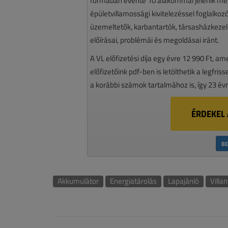
formában évente 10 alakommal jelenik meg.
épületvillamossági kivitelezéssel foglalko
üzemeltetők, karbantartók, társasházkezelő
előírásai, problémái és megoldásai iránt.
A VL előfizetési díja egy évre 12 990 Ft, a
előfizetőink pdf-ben is letölthetik a legfri
a korábbi számok tartalmához is, így 23 év
ÉRDEKEL 
BE
Akkumulátor
Energiatárolás
Lapajánló
Villa