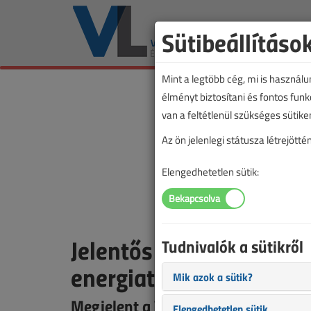
Sütibeállításo
Mint a legtöbb cég, mi is használ
élményt biztosítani és fontos fun
van a feltétlenül szükséges sütike
Az ön jelenlegi státusza létrejöt
Elengedhetetlen sütik:
Jelentős minőségi eltér
Tudnivalók a sütikről
energiatárolók között
Mik azok a sütik?
Megjelent a VL áprilisi száma!
Elengedhetetlen sütik