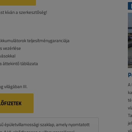
st kíván a szerkesztőség!
 akkumulátorok teljesítménygaranciája
ás vezérlése
vásokkal
a áttekintő táblázata
P
A 
g világában III.
ka
té
LŐFIZETEK
ví
Ta
je
ésű épületvillamossági szaklap, amely nyomtatott
ví