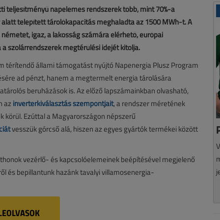
i teljesítményű napelemes rendszerek több, mint 70%-a
év alatt telepített tárolókapacitás meghaladta az 1500 MWh-t. A
 németet, igaz, a lakosság számára elérhető, európai
 a szolárrendszerek megtérülési idejét kitolja.
em térítendő állami támogatást nyújtó Napenergia Plusz Program
ésére ad pénzt, hanem a megtermelt energia tárolására
atárolós beruházások is. Az előző lapszámainkban olvasható,
n az
inverterkiválasztás szempontjait
, a rendszer méretének
uk körül. Ezúttal a Magyarországon népszerű
ciát
vesszük górcső alá, hiszen az egyes gyártók termékei között
V
m
otthonok vezérlő- és kapcsolóelemeinek beépítésével megjelenő
j
ről és bepillantunk hazánk tavalyi villamosenergia-
LEOLVASOK