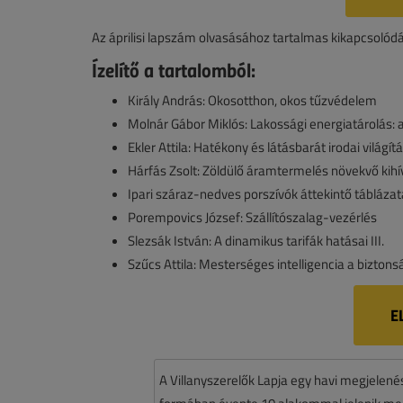
Az áprilisi lapszám olvasásához tartalmas kikapcsolódá
Ízelítő a tartalomból:
Király András: Okosotthon, okos tűzvédelem
Molnár Gábor Miklós: Lakossági energiatárolás:
Ekler Attila: Hatékony és látásbarát irodai világít
Hárfás Zsolt: Zöldülő áramtermelés növekvő kihí
Ipari száraz-nedves porszívók áttekintő táblázat
Porempovics József: Szállítószalag-vezérlés
Slezsák István: A dinamikus tarifák hatásai III.
Szűcs Attila: Mesterséges intelligencia a biztonsá
E
A Villanyszerelők Lapja egy havi megjelen