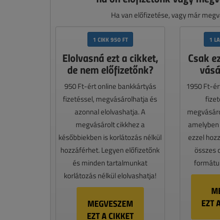
Ha van előfizetése, vagy már megvá
1 CIKK 950 FT
1 L
Elolvasná ezt a cikket,
Csak e
de nem előfizetőnk?
vásá
950 Ft-ért online bankkártyás
1950 Ft-ér
fizetéssel, megvásárolhatja és
fize
azonnal elolvashatja. A
megvásáro
megvásárolt cikkhez a
amelyben e
későbbiekben is korlátozás nélkül
ezzel hoz
hozzáférhet. Legyen előfizetőnk
összes 
és minden tartalmunkat
formátum
korlátozás nélkül elolvashatja!
M
EZT 
MEGVESZEM
EZT A CIKKET