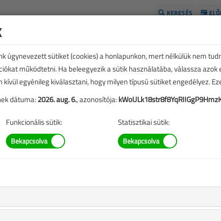
KERESÉS
ELŐ
k
H
unk úgynevezett sütiket (cookies) a honlapunkon, mert nélkülük nem tud
kciókat működtetni. Ha beleegyezik a sütik használatába, válassza azok
n kívül egyénileg kiválasztani, hogy milyen típusú sütiket engedélyez. E
tének dátuma:
2026. aug. 6.
, azonosítója:
kWoULk18str8f8YqRIIGgP9Hm
Funkcionális sütik:
Statisztikai sütik:
TARTALOM