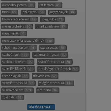
európából jöttem
ezt láttam
12
61
hírek
jogi esetek
jogszabályok
66
54
10
környezetvédelem
megújulók
14
62
méréstechnika
munkavédelem
60
37
napenergia
17
nem csak villanyszerelőknek
119
robbanásvédelem
szabályozás
16
13
szabványok
szakmakörnyezet
136
99
szakmatörténet
számítástechnika
15
28
szerelők közelről
tanulságos történetek
26
97
technológiák
tűzvédelem
27
52
vezérléstechnika
világítástechnika
97
138
villámvédelem
vitaindító
109
34
zöld oldal
28
MÉG TÖBB ROVAT →