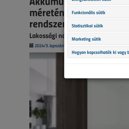
Akkumulátor kiválasztá
méretének meghatározá
Funkcionális sütik
rendszerben
Statisztikai sütik
Lakossági napelemes villamosenerg
Marketing sütik
2024/3. lapszám
|
Molnár Gábor Miklós
|
24
Hogyan kapcsolhatók ki vagy b