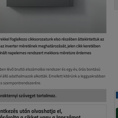
kkel foglalkozó cikksorozatunk első részében áttekintettük az
 az inverter méretének meghatározását, jelen cikk keretében
mbinált napelemes rendszert mekkora méretűre érdemes
en lévő bruttó elszámolási rendszer és egy év, órás bontású
 álló adathalmazok alkották. Emellett kitérünk a leggyakrabban
ztás szempontrendszerére.
rakternyi szöveget tartalmaz.
entkezés után olvashatja el,
ásárolta a cikket vagy a lapszámot.