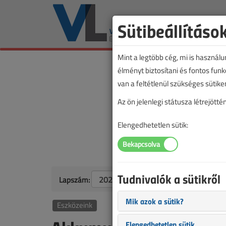
Sütibeállításo
Mint a legtöbb cég, mi is használ
élményt biztosítani és fontos fun
van a feltétlenül szükséges sütike
Az ön jelenlegi státusza létrejöt
Elengedhetetlen sütik:
Tudnivalók a sütikről
Lapszám:
Mik azok a sütik?
Eszközeink
Elengedhetetlen sütik