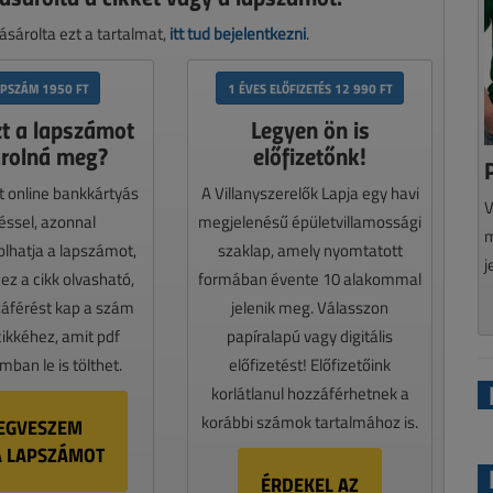
sárolta ezt a tartalmat,
itt tud bejelentkezni
.
APSZÁM 1950 FT
1 ÉVES ELŐFIZETÉS 12 990 FT
zt a lapszámot
Legyen ön is
rolná meg?
előfizetőnk!
t online bankkártyás
A Villanyszerelők Lapja egy havi
V
téssel, azonnal
megjelenésű épületvillamossági
m
lhatja a lapszámot,
szaklap, amely nyomtatott
j
z a cikk olvasható,
formában évente 10 alakommal
záférést kap a szám
jelenik meg. Válasszon
cikkéhez, amit pdf
papíralapú vagy digitális
ban le is tölthet.
előfizetést! Előfizetőink
korlátlanul hozzáférhetnek a
korábbi számok tartalmához is.
EGVESZEM
A LAPSZÁMOT
ÉRDEKEL AZ