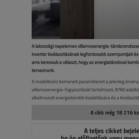
A lakossági napelemes villamosenergia-tárolórendszere
inverter kiválasztásának legfontosabb szempontjait és
arra keressük a választ, hogy az energiatárolóval ko
terveznünk.
A modellezés bemeneti paramétereit a jelenleg érvényb
villamosenergia-fogyasztását tartalmazó, 8760 adatból
alkalmazott energiatárolók kialakítására és a kiválas
A cikk még 18 216 ka
A teljes cikket bejel
ha ön előfizetőnk vagy megv