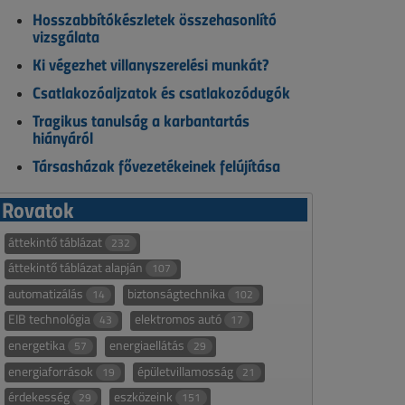
Hosszabbítókészletek összehasonlító
vizsgálata
Ki végezhet villanyszerelési munkát?
Csatlakozóaljzatok és csatlakozódugók
Tragikus tanulság a karbantartás
hiányáról
Társasházak fővezetékeinek felújítása
Rovatok
áttekintő táblázat
232
áttekintő táblázat alapján
107
automatizálás
biztonságtechnika
14
102
EIB technológia
elektromos autó
43
17
energetika
energiaellátás
57
29
energiaforrások
épületvillamosság
19
21
érdekesség
eszközeink
29
151