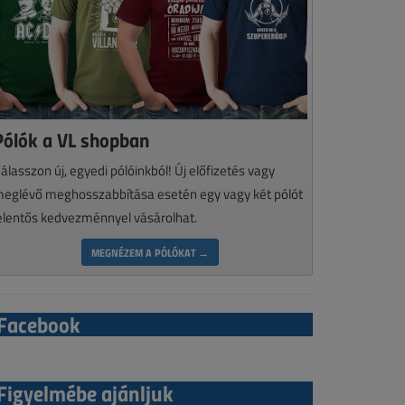
Pólók a VL shopban
álasszon új, egyedi pólóinkból! Új előfizetés vagy
eglévő meghosszabbítása esetén egy vagy két pólót
elentős kedvezménnyel vásárolhat.
MEGNÉZEM A PÓLÓKAT →
Facebook
Figyelmébe ajánljuk