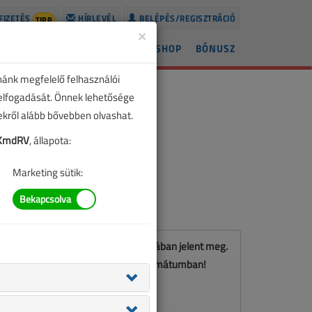
FIZETÉS
HÍRLEVÉL
BELÉPÉS/REGISZTRÁCIÓ
TIPP
×
ÍREK
LAPSZÁMOK
BLOG
SHOP
BÓNUSZ
nánk megfelelő felhasználói
 elfogadását. Önnek lehetősége
zekről alább bővebben olvashat.
zKmdRV
, állapota:
Marketing sütik:
Ez a cikk a VL 2024. márciusi számában jelent meg.
Töltse le a lapszámot PDF formátumban!
LETÖLTÉS