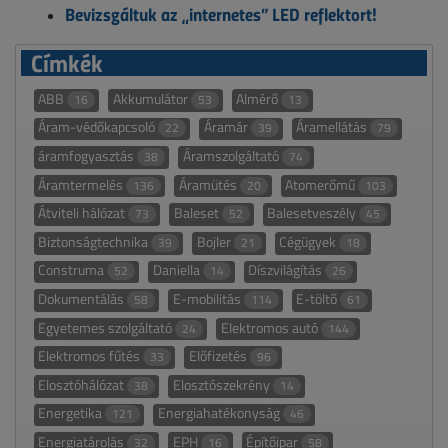
Bevizsgáltuk az „internetes” LED reflektort!
Címkék
ABB
Akkumulátor
Almérő
16
53
13
Áram-védőkapcsoló
Áramár
Áramellátás
22
39
79
áramfogyasztás
Áramszolgáltató
38
74
Áramtermelés
Áramütés
Atomerőmű
136
20
103
Átviteli hálózat
Baleset
Balesetveszély
73
52
45
Biztonságtechnika
Bojler
Cégügyek
39
21
18
Construma
Daniella
Díszvilágítás
52
14
26
Dokumentálás
E-mobilitás
E-töltő
58
114
61
Egyetemes szolgáltató
Elektromos autó
24
144
Elektromos fűtés
Előfizetés
33
96
Elosztóhálózat
Elosztószekrény
38
14
Energetika
Energiahatékonyság
121
46
Energiatárolás
EPH
Építőipar
32
16
58