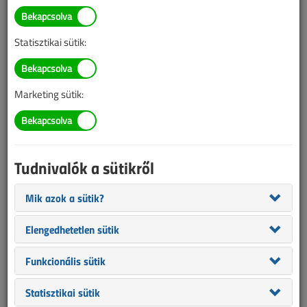
Árváltozás előtti utolsó
lehetőség – idén még a
Statisztikai sütik:
„régi” áron fizethet elő a VL-
re
Marketing sütik:
2023. december 7. |
VL online |
1565 |
Tudnivalók a sütikről
Mik azok a sütik?
Elengedhetetlen sütik
Funkcionális sütik
Statisztikai sütik