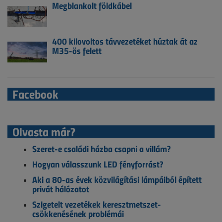
Megblankolt földkábel
400 kilovoltos távvezetéket húztak át az
M35-ös felett
Facebook
Olvasta már?
Szeret-e családi házba csapni a villám?
Hogyan válasszunk LED fényforrást?
Aki a 80-as évek közvilágítási lámpáiból épített
privát hálózatot
Szigetelt vezetékek keresztmetszet-
csökkenésének problémái