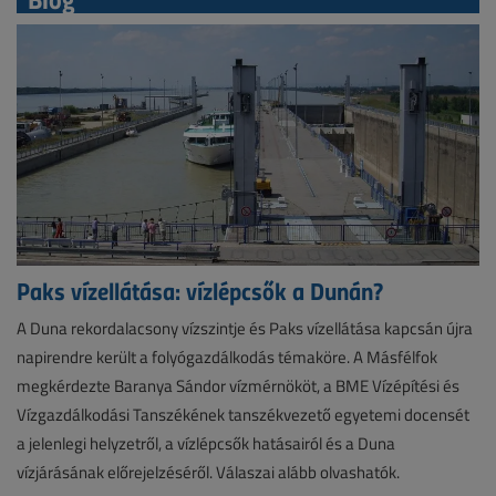
Paks vízellátása: vízlépcsők a Dunán?
A Duna rekordalacsony vízszintje és Paks vízellátása kapcsán újra
napirendre került a folyógazdálkodás témaköre. A Másfélfok
megkérdezte Baranya Sándor vízmérnököt, a BME Vízépítési és
Vízgazdálkodási Tanszékének tanszékvezető egyetemi docensét
a jelenlegi helyzetről, a vízlépcsők hatásairól és a Duna
vízjárásának előrejelzéséről. Válaszai alább olvashatók.