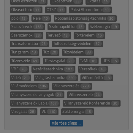
Okos eszközök
Okosotthon
Oktatás
21
33
14
Olvasói fotó
OTSZ
Paksi Atomerőmű
33
13
30
póló
Relé
Robbanásbiztonság-technika
13
40
30
Szabványok
Szakmapolitika
Szélenergia
158
15
19
Szerszámok
Tervező
Történelem
23
13
15
Transzformátor
Túlfeszültség-védelem
23
37
Tungsram
Tűz
Tűzvédelem
13
20
83
Tűzveszély
Tűzvizsgálat
TvMI
UPS
49
21
18
15
VBF
Vezérléstechnika
Vezetékek
26
102
16
Videó
Világítástechnika
Villámhárító
21
220
13
Villámvédelem
Villanyszerelés
106
228
Villanyszerelési anyagok
Villanyszerelő
21
74
Villanyszerelők Lapja
Villanyszerelő Konferencia
167
30
Vizsgálat
VL
Zöld energia
28
110
16
MÉG TÖBB CÍMKE →