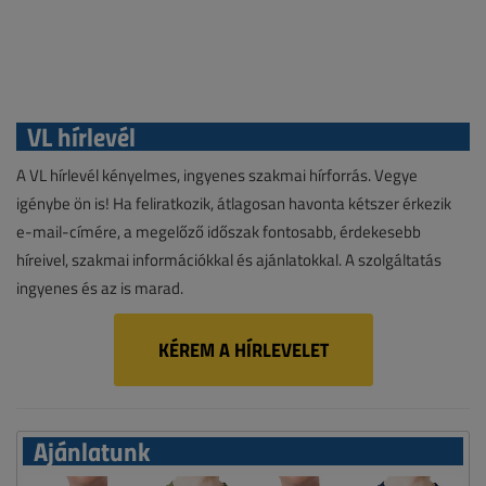
VL hírlevél
A VL hírlevél kényelmes, ingyenes szakmai hírforrás. Vegye
igénybe ön is! Ha feliratkozik, átlagosan havonta kétszer érkezik
e-mail-címére, a megelőző időszak fontosabb, érdekesebb
híreivel, szakmai információkkal és ajánlatokkal. A szolgáltatás
ingyenes és az is marad.
KÉREM A HÍRLEVELET
Ajánlatunk