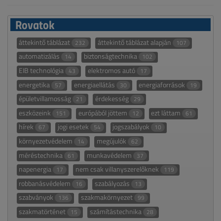
Rovatok
áttekintő táblázat
áttekintő táblázat alapján
232
107
automatizálás
biztonságtechnika
14
102
EIB technológia
elektromos autó
43
17
energetika
energiaellátás
energiaforrások
57
30
19
épületvillamosság
érdekesség
21
29
eszközeink
európából jöttem
ezt láttam
151
12
61
hírek
jogi esetek
jogszabályok
67
54
10
környezetvédelem
megújulók
14
62
méréstechnika
munkavédelem
61
37
napenergia
nem csak villanyszerelőknek
17
119
robbanásvédelem
szabályozás
16
13
szabványok
szakmakörnyezet
136
99
szakmatörténet
számítástechnika
15
28