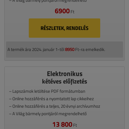
– A Világ bármely pontjáról megrendelhető
6900
Ft
RÉSZLETEK, RENDELÉS
A termék ára 2024. január 1-től
8950
Ft-ra emelkedik.
Elektronikus
kétéves előfizetés
– Lapszámok letöltése PDF formátumban
– Online hozzáférés a nyomtatott lap cikkeihez
– Online hozzáférés a teljes, 20 évnyi archívumhoz
– A Világ bármely pontjáról megrendelhető
13 800
Ft