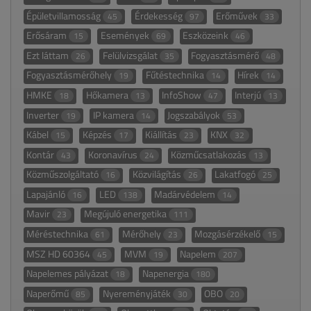
Épületvillamosság
Érdekesség
Erőművek
45
97
33
Erősáram
Események
Eszközeink
15
69
46
Ezt láttam
Felülvizsgálat
Fogyasztásmérő
26
35
48
Fogyasztásmérőhely
Fűtéstechnika
Hírek
19
14
14
HMKE
Hőkamera
InfoShow
Interjú
18
13
47
13
Inverter
IP kamera
Jogszabályok
19
14
53
Kábel
Képzés
Kiállítás
KNX
15
17
23
32
Kontár
Koronavírus
Közműcsatlakozás
43
24
13
Közműszolgáltató
Közvilágítás
Lakatfogó
16
26
25
Lapajánló
LED
Madárvédelem
16
138
14
Mavir
Megújuló energetika
23
111
Méréstechnika
Mérőhely
Mozgásérzékelő
61
23
15
MSZ HD 60364
MVM
Napelem
45
19
207
Napelemes pályázat
Napenergia
18
180
Naperőmű
Nyereményjáték
OBO
85
30
20