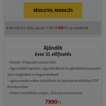
RÉSZLETEK, RENDELÉS
A termék ára 2024. január 1-től
17 900
Ft-ra emelkedik.
Ajándék
éves VL előfizetés
– Évente 10 lapszám postai úton
– Egy további lapszám, egy kísérőlevél és ajándékkártya postai
úton megküldve a megrendelőnek
– Igény esetén online hozzáférés és lapszámok letöltése PDF
formátumban
– Online hozzáférés a teljes, 20 évnyi archívumhoz
7990
Ft