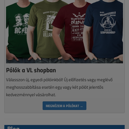
Pólók a VL shopban
Válasszon új, egyedi pólóinkból! Új előfizetés vagy meglévő
meghosszabbítása esetén egy vagy két pólót jelentős
kedvezménnyel vásárolhat.
MEGNÉZEM A PÓLÓKAT →
Blog