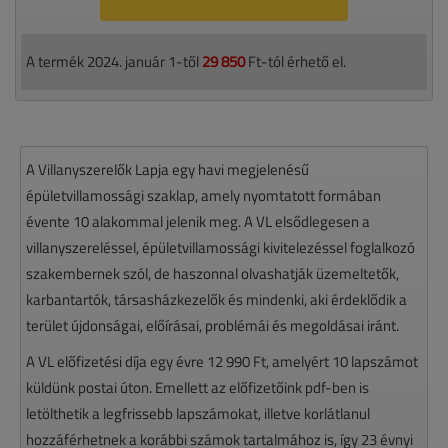
A termék 2024. január 1-től
29 850
Ft-tól érhető el.
A Villanyszerelők Lapja egy havi megjelenésű
épületvillamossági szaklap, amely nyomtatott formában
évente 10 alakommal jelenik meg. A VL elsődlegesen a
villanyszereléssel, épületvillamossági kivitelezéssel foglalkozó
szakembernek szól, de haszonnal olvashatják üzemeltetők,
karbantartók, társasházkezelők és mindenki, aki érdeklődik a
terület újdonságai, előírásai, problémái és megoldásai iránt.
A VL előfizetési díja egy évre 12 990 Ft, amelyért 10 lapszámot
küldünk postai úton. Emellett az előfizetőink pdf-ben is
letölthetik a legfrissebb lapszámokat, illetve korlátlanul
hozzáférhetnek a korábbi számok tartalmához is, így 23 évnyi