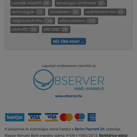
szerelők közelről
tanulságos történetek
26
97
technológiák
tűzvédelem
vezérléstechnika
27
52
97
világítástechnika
villámvédelem
138
110
vitaindító
zöld oldal
34
28
MÉG TÖBB ROVAT →
Lapunkat rendszeresen szemlézi az
www.observer.hu
A kényelmes és biztonságos online fizetést a
Barion Payment Zrt.
biztosítja.
Magyar Nemzeti Bank engedély száma: H-EN-I-1064/2013.
Bankkártya-adatai