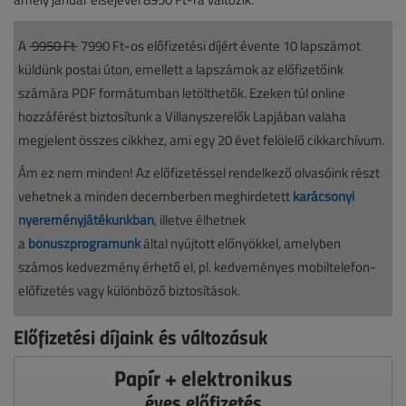
A
9950 Ft
7990 Ft-os előfizetési díjért évente 10 lapszámot
küldünk postai úton, emellett a lapszámok az előfizetőink
számára PDF formátumban letölthetők. Ezeken túl online
hozzáférést biztosítunk a Villanyszerelők Lapjában valaha
megjelent összes cikkhez, ami egy 20 évet felölelő cikkarchívum.
Ám ez nem minden! Az előfizetéssel rendelkező olvasóink részt
vehetnek a minden decemberben meghirdetett
karácsonyi
nyereményjátékunkban
, illetve élhetnek
a
bónuszprogramunk
által nyújtott előnyökkel, amelyben
számos kedvezmény érhető el, pl. kedveményes mobiltelefon-
előfizetés vagy különböző biztosítások.
Előfizetési díjaink és változásuk
Papír + elektronikus
éves előfizetés