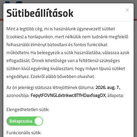
Sütibeállítások
×
Toggle
naviga
Mint a legtöbb cég, mi is használunk úgynevezett sütiket
(cookies) a honlapunkon, mert nélkülük nem tudnánk megfelelő
felhasználói élményt biztosítani és fontos funkciókat
működtetni. Ha beleegyezik a sütik használatába, válassza azok
elfogadását. Önnek lehetősége van a feltétlenül szükséges
sütiken kívül egyénileg kiválasztani, hogy milyen típusú sütiket
engedélyez. Ezekről alább bővebben olvashat.
Az ön jelenlegi státusza létrejöttének dátuma:
2026. aug. 7.
,
azonosítója:
FepytFOVNGLdxtnkwc8TfHDaxfoagDX
, állapota:
Elengedhetetlen sütik:
Funkcionális sütik: