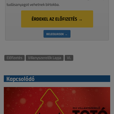
tudásanyagot vehetnek bírtokba.
ÉRDEKEL AZ ELŐFIZETÉS →
BELEOLVASOK →
Előfizetés
Villanyszerelők Lapja
VL
Kapcsolódó