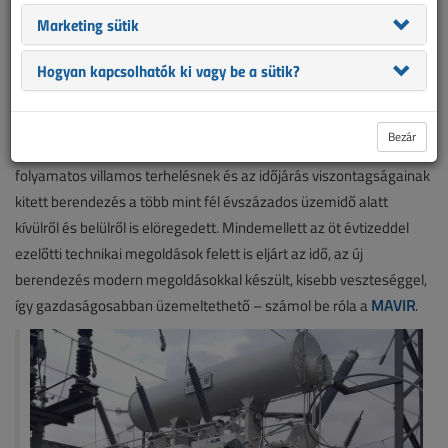
vagy újít fel. A cserék döntően a 220/126/10,5 kV-os 160 MVA
Marketing sütik
teljesítményű transzformátorokat érintik, ezek a berendezések az
átviteli hálózat legöregebb elemei közé tartoznak.
Hogyan kapcsolhatók ki vagy be a sütik?
Három új transzformátor
Az elmúlt időszakban új transzformátor érkezett az oroszlányi
Bezár
alállomásra, itt az 1 számú transzformátor 55 évet szolgált, a
folyamatos villamos terhelésnek és az időjárás viszontagságainak
kitett berendezés a több mint fél évszázados üzemidő alatt
kívülről és belülről is elöregedett. Mindemellett az öt évtizeddel
ezelőtti technikai megoldások felett is eljárt az idő, az új
berendezés modern megoldásokkal készült, kisebb veszteséggel,
így gazdaságosabban üzemeltethető – számol be róla a
MAVIR
.