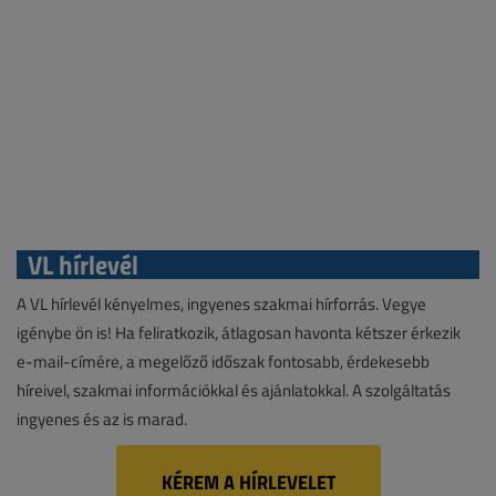
VL hírlevél
A VL hírlevél kényelmes, ingyenes szakmai hírforrás. Vegye
igénybe ön is! Ha feliratkozik, átlagosan havonta kétszer érkezik
e-mail-címére, a megelőző időszak fontosabb, érdekesebb
híreivel, szakmai információkkal és ajánlatokkal. A szolgáltatás
ingyenes és az is marad.
KÉREM A HÍRLEVELET