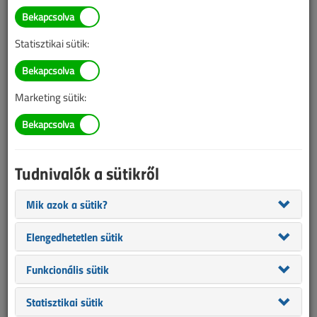
Képeken hazánk legújabb
hálózati transzformátorai
Statisztikai sütik:
2023. január 17. |
VL online |
3872 |
Marketing sütik:
Tudnivalók a sütikről
Mik azok a sütik?
Elengedhetetlen sütik
Az ellátásbiztonság egyik alappilére a hálózati infrastruktúra
Funkcionális sütik
folyamatos fejlesztése. A MAVIR ennek szellemében évente 2-3,
az üzemideje végén járó, átviteli hálózati transzformátort cserél
Statisztikai sütik