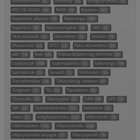
Méréstechnika
Mérőhely
Mozgásérzékelő
61
23
15
MSZ HD 60364
MVM
Napelem
45
19
207
Napelemes pályázat
Napenergia
18
180
Naperőmű
Nyereményjáték
OBO
85
30
20
Okos eszközök
Okosotthon
Oktatás
21
33
14
Olvasói fotó
OTSZ
Paksi Atomerőmű
33
13
30
póló
Relé
Robbanásbiztonság-technika
13
40
30
Szabványok
Szakmapolitika
Szélenergia
158
15
19
Szerszámok
Tervező
Történelem
23
13
15
Transzformátor
Túlfeszültség-védelem
23
37
Tungsram
Tűz
Tűzvédelem
13
20
83
Tűzveszély
Tűzvizsgálat
TvMI
UPS
49
21
18
15
VBF
Vezérléstechnika
Vezetékek
26
102
16
Videó
Világítástechnika
Villámhárító
21
220
13
Villámvédelem
Villanyszerelés
106
228
Villanyszerelési anyagok
Villanyszerelő
21
74