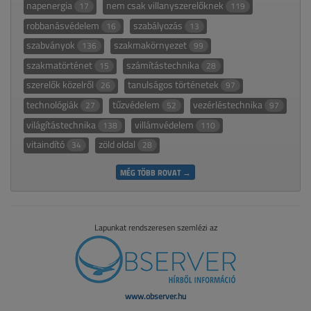
napenergia
nem csak villanyszerelőknek
17
119
robbanásvédelem
szabályozás
16
13
szabványok
szakmakörnyezet
136
99
szakmatörténet
számítástechnika
15
28
szerelők közelről
tanulságos történetek
26
97
technológiák
tűzvédelem
vezérléstechnika
27
52
97
világítástechnika
villámvédelem
138
110
vitaindító
zöld oldal
34
28
MÉG TÖBB ROVAT →
Lapunkat rendszeresen szemlézi az
www.observer.hu