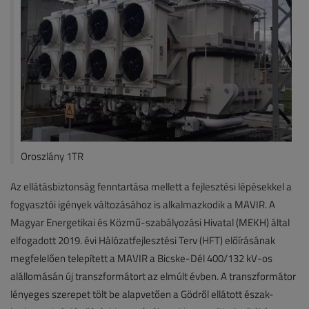
Oroszlány 1TR
Az ellátásbiztonság fenntartása mellett a fejlesztési lépésekkel a
fogyasztói igények változásához is alkalmazkodik a MAVIR. A
Magyar Energetikai és Közmű-szabályozási Hivatal (MEKH) által
elfogadott 2019. évi Hálózatfejlesztési Terv (HFT) előírásának
megfelelően telepített a MAVIR a Bicske-Dél 400/132 kV-os
alállomásán új transzformátort az elmúlt évben. A transzformátor
lényeges szerepet tölt be alapvetően a Gödről ellátott észak-