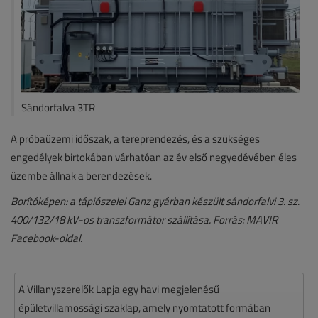
Sándorfalva 3TR
A próbaüzemi időszak, a tereprendezés, és a szükséges
engedélyek birtokában várhatóan az év első negyedévében éles
üzembe állnak a berendezések.
Borítóképen: a tápiószelei Ganz gyárban készült sándorfalvi 3. sz.
400/132/18 kV-os transzformátor szállítása. Forrás: MAVIR
Facebook-oldal.
A Villanyszerelők Lapja egy havi megjelenésű
épületvillamossági szaklap, amely nyomtatott formában