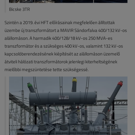
Bicske 3TR
Szintén a 2019. évi HFT előírásainak megfelelően állítottak
üzembe új transzformátort a MAVIR Sándorfalva 400/132 kV-os
alállomáson. A harmadik 400/128/18 kV-os 250 MVA-es
transzformátor és a szükséges 400 kV-os, valamint 132 kV-os
kapcsolóberendezésének kiépítését az alállomáson üzemelő
átviteli hálózati transzformátorok jelenlegi kiterheltségének
mielőbbi megszüntetése tette szükségessé.