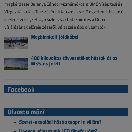
megkérdezte Baranya Sándor vízmérnököt, a BME Vízépítési és
Vízgazdálkodási Tanszékének tanszékvezető egyetemi docensét
a jelenlegi helyzetről, a vízlépcsők hatásairól és a Duna
vízjárásának előrejelzéséről. Válaszai alább olvashatók.
Megblankolt földkábel
400 kilovoltos távvezetéket húztak át az
M35-ös felett
Facebook
Olvasta már?
Szeret-e családi házba csapni a villám?
Hogyan válasszunk LED fényforrást?