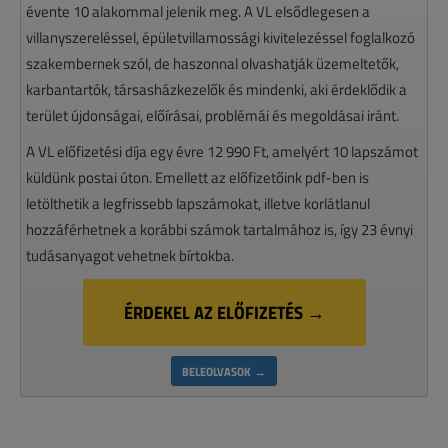
évente 10 alakommal jelenik meg. A VL elsődlegesen a
villanyszereléssel, épületvillamossági kivitelezéssel foglalkozó
szakembernek szól, de haszonnal olvashatják üzemeltetők,
karbantartók, társasházkezelők és mindenki, aki érdeklődik a
terület újdonságai, előírásai, problémái és megoldásai iránt.
A VL előfizetési díja egy évre 12 990 Ft, amelyért 10 lapszámot
küldünk postai úton. Emellett az előfizetőink pdf-ben is
letölthetik a legfrissebb lapszámokat, illetve korlátlanul
hozzáférhetnek a korábbi számok tartalmához is, így 23 évnyi
tudásanyagot vehetnek bírtokba.
ÉRDEKEL AZ ELŐFIZETÉS →
BELEOLVASOK →