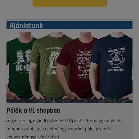
Ajánlatunk
Pólók a VL shopban
Válasszon új, egyedi pólóinkból! Új előfizetés vagy meglévő
meghosszabbítása esetén egy vagy két pólót jelentős
kedvezménnyel vásárolhat.