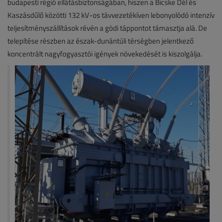
budapesti régió ellátásbiztonságában, hiszen a Bicske Dél és
Kaszásdűlő közötti 132 kV-os távvezetékíven lebonyolódó intenzív
teljesítményszállítások révén a gödi táppontot támasztja alá. De
telepítése részben az észak-dunántúli térségben jelentkező
koncentrált nagyfogyasztói igények növekedését is kiszolgálja.