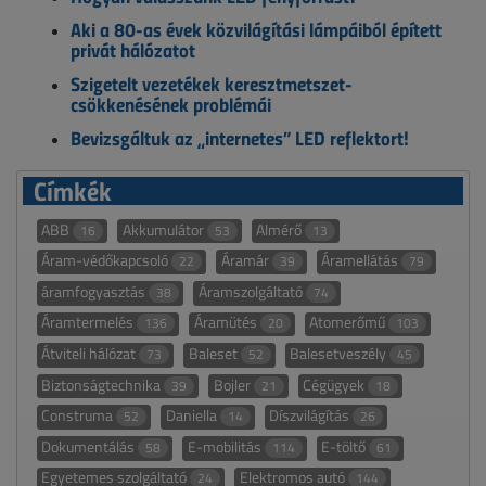
Aki a 80-as évek közvilágítási lámpáiból épített
privát hálózatot
Szigetelt vezetékek keresztmetszet-
csökkenésének problémái
Bevizsgáltuk az „internetes” LED reflektort!
Címkék
ABB
Akkumulátor
Almérő
16
53
13
Áram-védőkapcsoló
Áramár
Áramellátás
22
39
79
áramfogyasztás
Áramszolgáltató
38
74
Áramtermelés
Áramütés
Atomerőmű
136
20
103
Átviteli hálózat
Baleset
Balesetveszély
73
52
45
Biztonságtechnika
Bojler
Cégügyek
39
21
18
Construma
Daniella
Díszvilágítás
52
14
26
Dokumentálás
E-mobilitás
E-töltő
58
114
61
Egyetemes szolgáltató
Elektromos autó
24
144