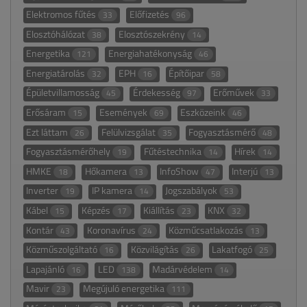
Elektromos fűtés
Előfizetés
33
96
Elosztóhálózat
Elosztószekrény
38
14
Energetika
Energiahatékonyság
121
46
Energiatárolás
EPH
Építőipar
32
16
58
Épületvillamosság
Érdekesség
Erőművek
45
97
33
Erősáram
Események
Eszközeink
15
69
46
Ezt láttam
Felülvizsgálat
Fogyasztásmérő
26
35
48
Fogyasztásmérőhely
Fűtéstechnika
Hírek
19
14
14
HMKE
Hőkamera
InfoShow
Interjú
18
13
47
13
Inverter
IP kamera
Jogszabályok
19
14
53
Kábel
Képzés
Kiállítás
KNX
15
17
23
32
Kontár
Koronavírus
Közműcsatlakozás
43
24
13
Közműszolgáltató
Közvilágítás
Lakatfogó
16
26
25
Lapajánló
LED
Madárvédelem
16
138
14
Mavir
Megújuló energetika
23
111