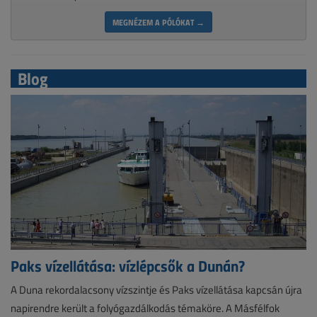
MEGNÉZEM A PÓLÓKAT →
Blog
Paks vízellátása: vízlépcsők a Dunán?
A Duna rekordalacsony vízszintje és Paks vízellátása kapcsán újra
napirendre került a folyógazdálkodás témaköre. A Másfélfok