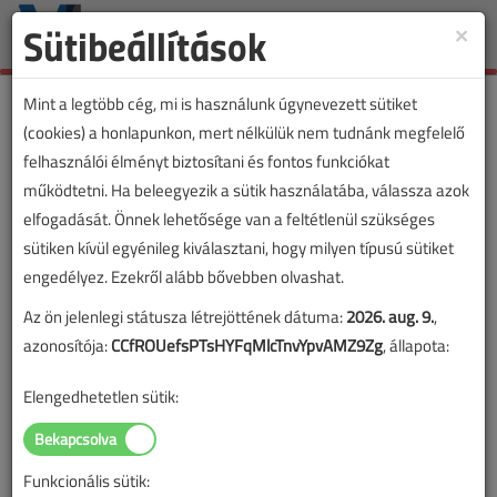
Sütibeállítások
×
Toggle
naviga
Mint a legtöbb cég, mi is használunk úgynevezett sütiket
(cookies) a honlapunkon, mert nélkülük nem tudnánk megfelelő
felhasználói élményt biztosítani és fontos funkciókat
működtetni. Ha beleegyezik a sütik használatába, válassza azok
elfogadását. Önnek lehetősége van a feltétlenül szükséges
sütiken kívül egyénileg kiválasztani, hogy milyen típusú sütiket
engedélyez. Ezekről alább bővebben olvashat.
Az ön jelenlegi státusza létrejöttének dátuma:
2026. aug. 9.
,
azonosítója:
CCfROUefsPTsHYFqMlcTnvYpvAMZ9Zg
, állapota:
Elengedhetetlen sütik:
Funkcionális sütik: