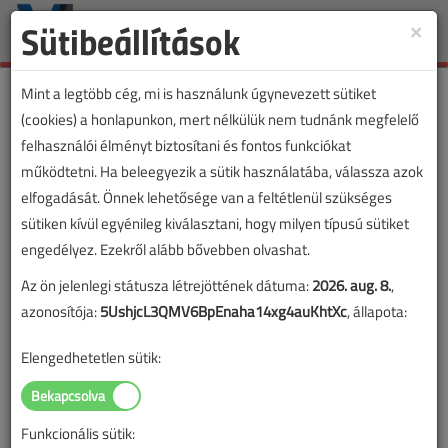
Sütibeállítások
×
Toggle
naviga
Mint a legtöbb cég, mi is használunk úgynevezett sütiket
(cookies) a honlapunkon, mert nélkülük nem tudnánk megfelelő
felhasználói élményt biztosítani és fontos funkciókat
működtetni. Ha beleegyezik a sütik használatába, válassza azok
elfogadását. Önnek lehetősége van a feltétlenül szükséges
sütiken kívül egyénileg kiválasztani, hogy milyen típusú sütiket
engedélyez. Ezekről alább bővebben olvashat.
Az ön jelenlegi státusza létrejöttének dátuma:
2026. aug. 8.
,
azonosítója:
5UshjcL3QMV6BpEnaha14xg4auKhtXc
, állapota:
Elengedhetetlen sütik:
Funkcionális sütik: