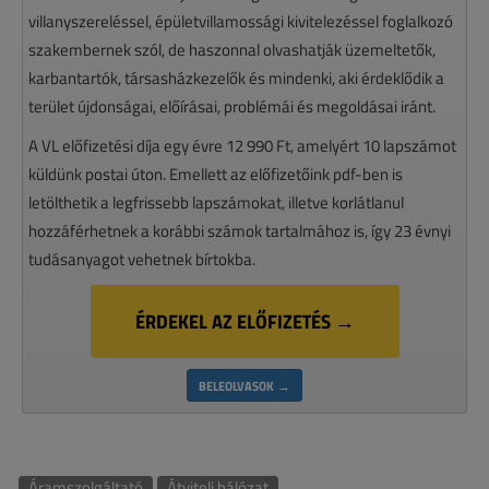
villanyszereléssel, épületvillamossági kivitelezéssel foglalkozó
szakembernek szól, de haszonnal olvashatják üzemeltetők,
karbantartók, társasházkezelők és mindenki, aki érdeklődik a
terület újdonságai, előírásai, problémái és megoldásai iránt.
A VL előfizetési díja egy évre 12 990 Ft, amelyért 10 lapszámot
küldünk postai úton. Emellett az előfizetőink pdf-ben is
letölthetik a legfrissebb lapszámokat, illetve korlátlanul
hozzáférhetnek a korábbi számok tartalmához is, így 23 évnyi
tudásanyagot vehetnek bírtokba.
ÉRDEKEL AZ ELŐFIZETÉS →
BELEOLVASOK →
Áramszolgáltató
Átviteli hálózat