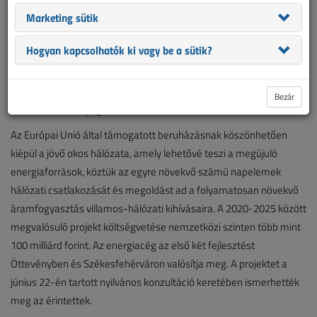
Marketing sütik
50 milliárd forintból újul meg a következő öt évben az Észak-
Hogyan kapcsolhatók ki vagy be a sütik?
Dunántúl villamosenergia-hálózata. Danube InGrid néven,
magyar-szlovák együttműködésben indult el az elmúlt évek
legnagyobb villamosenergia-hálózatfejlesztése az Észak-
Bezár
Dunántúlon és Nyugat-Szlovákiában.
Az Európai Unió által támogatott beruházásnak köszönhetően
kiépül a jövő okos hálózata, amely lehetővé teszi a megújuló
energiaforrások, köztük az egyre növekvő számú napelemek
hálózati csatlakozását és megoldást ad a folyamatosan növekvő
áramfogyasztás villamos-hálózati kihívásaira. A 2020-2025 között
megvalósuló projekt költségvetése nemzetközi szinten több mint
100 milliárd forint. Az energiacég az első két fejlesztést
Öttevényben és Székesfehérváron valósítja meg. A projektet a
június 22-én tartott nyilvános konzultáció keretében ismerhették
meg az érintettek.