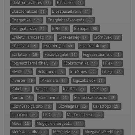
Elektromos fűtés
Előfizetés
33
96
Elosztóhálózat
Elosztószekrény
38
14
Energetika
Energiahatékonyság
121
46
Energiatárolás
EPH
Építőipar
32
16
58
Épületvillamosság
Érdekesség
Erőművek
45
97
33
Erősáram
Események
Eszközeink
15
69
46
Ezt láttam
Felülvizsgálat
Fogyasztásmérő
26
35
48
Fogyasztásmérőhely
Fűtéstechnika
Hírek
19
14
14
HMKE
Hőkamera
InfoShow
Interjú
18
13
47
13
Inverter
IP kamera
Jogszabályok
19
14
53
Kábel
Képzés
Kiállítás
KNX
15
17
23
32
Kontár
Koronavírus
Közműcsatlakozás
43
24
13
Közműszolgáltató
Közvilágítás
Lakatfogó
16
26
25
Lapajánló
LED
Madárvédelem
16
138
14
Mavir
Megújuló energetika
23
111
Méréstechnika
Mérőhely
Mozgásérzékelő
61
23
15