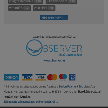
világítástechnika
villámvédelem
138
110
vitaindító
zöld oldal
34
28
MÉG TÖBB ROVAT →
Lapunkat rendszeresen szemlézi az
www.observer.hu
A kényelmes és biztonságos online fizetést a
Barion Payment Zrt.
biztosítja.
Magyar Nemzeti Bank engedély száma: H-EN-I-1064/2013.
Bankkártya-adatai
hozzánk nem jutnak el.
Tájékoztató a biztonságos online fizetésről →