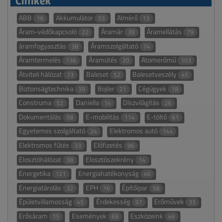
ABB
Akkumulátor
Almérő
16
53
13
Áram-védőkapcsoló
Áramár
Áramellátás
22
39
79
áramfogyasztás
Áramszolgáltató
38
74
Áramtermelés
Áramütés
Atomerőmű
136
20
103
Átviteli hálózat
Baleset
Balesetveszély
73
52
45
Biztonságtechnika
Bojler
Cégügyek
39
21
18
Construma
Daniella
Díszvilágítás
52
14
26
Dokumentálás
E-mobilitás
E-töltő
58
114
61
Egyetemes szolgáltató
Elektromos autó
24
144
Elektromos fűtés
Előfizetés
33
96
Elosztóhálózat
Elosztószekrény
38
14
Energetika
Energiahatékonyság
121
46
Energiatárolás
EPH
Építőipar
32
16
58
Épületvillamosság
Érdekesség
Erőművek
45
97
33
Erősáram
Események
Eszközeink
15
69
46