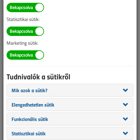
Változás a villamossági
szerelvények jelölésében
Statisztikai sütik:
2020. július 14. |
VL online |
5010 |
Marketing sütik:
Az alábbi tartalom archív, 6 éve frissült utoljára. A cikkben szereplő
információk mára aktualitásukat veszíthették, valamint a tartalom
helyenként hiányos lehet (képek, táblázatok stb.).
Tudnivalók a sütikről
Mik azok a sütik?
Elengedhetetlen sütik
Funkcionális sütik
Statisztikai sütik