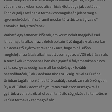
védelme érdekében speciálisan kialakított dugaljak esetében.
Több dugalj esetében a termék csomagolásán jelent meg a
„gyermekvédelem” szó, amit mostantól a „biztonsági zsalu”
szavakkal helyettesítenek.
Várható egy átmeneti időszak, amikor mindkét megjelöléssel
lehet majd találkozni az üzletek polcain lévő dugaljaknál, azonban
a piacvezető gyártók törekednek arra, hogy minél előbb
megfeleljen az általa alkalmazott csomagolás a VDE elvárásainak.
A termékek komponenseiben és a gyártási folyamatokban nincs
változás, így az eddig használt tanúsítványok tovább
használhatóak, újak kiadására nincs szükség. Mivel az Európai
Unióban tagállamonként eltérő szabályozások vannak érvényben,
így a VDE által kiadott iránymutatás csak azon országokra és
gyártókra vonatkozik, ahol ezen tanúsító cég jelzése feltüntetésre
kerül a termékek csomagolásán.