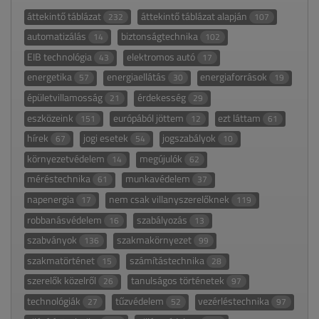
áttekintő táblázat
áttekintő táblázat alapján
232
107
automatizálás
biztonságtechnika
14
102
EIB technológia
elektromos autó
43
17
energetika
energiaellátás
energiaforrások
57
30
19
épületvillamosság
érdekesség
21
29
eszközeink
európából jöttem
ezt láttam
151
12
61
hírek
jogi esetek
jogszabályok
67
54
10
környezetvédelem
megújulók
14
62
méréstechnika
munkavédelem
61
37
napenergia
nem csak villanyszerelőknek
17
119
robbanásvédelem
szabályozás
16
13
szabványok
szakmakörnyezet
136
99
szakmatörténet
számítástechnika
15
28
szerelők közelről
tanulságos történetek
26
97
technológiák
tűzvédelem
vezérléstechnika
27
52
97