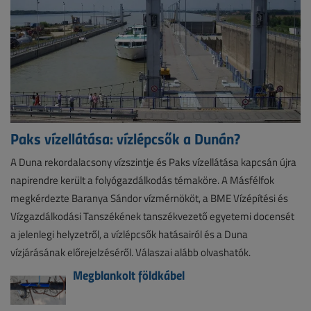
Paks vízellátása: vízlépcsők a Dunán?
A Duna rekordalacsony vízszintje és Paks vízellátása kapcsán újra
napirendre került a folyógazdálkodás témaköre. A Másfélfok
megkérdezte Baranya Sándor vízmérnököt, a BME Vízépítési és
Vízgazdálkodási Tanszékének tanszékvezető egyetemi docensét
a jelenlegi helyzetről, a vízlépcsők hatásairól és a Duna
vízjárásának előrejelzéséről. Válaszai alább olvashatók.
Megblankolt földkábel