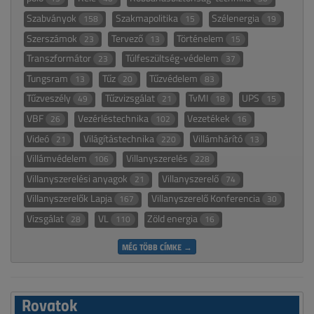
Szabványok
Szakmapolitika
Szélenergia
158
15
19
Szerszámok
Tervező
Történelem
23
13
15
Transzformátor
Túlfeszültség-védelem
23
37
Tungsram
Tűz
Tűzvédelem
13
20
83
Tűzveszély
Tűzvizsgálat
TvMI
UPS
49
21
18
15
VBF
Vezérléstechnika
Vezetékek
26
102
16
Videó
Világítástechnika
Villámhárító
21
220
13
Villámvédelem
Villanyszerelés
106
228
Villanyszerelési anyagok
Villanyszerelő
21
74
Villanyszerelők Lapja
Villanyszerelő Konferencia
167
30
Vizsgálat
VL
Zöld energia
28
110
16
MÉG TÖBB CÍMKE →
Rovatok