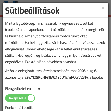
Sütibeállítások
×
Toggle
naviga
Mint a legtöbb cég, mi is használunk úgynevezett sütiket
(cookies) a honlapunkon, mert nélkülük nem tudnánk megfelelő
felhasználói élményt biztosítani és fontos funkciókat
működtetni. Ha beleegyezik a sütik használatába, válassza azok
elfogadását. Önnek lehetősége van a feltétlenül szükséges
sütiken kívül egyénileg kiválasztani, hogy milyen típusú sütiket
engedélyez. Ezekről alább bővebben olvashat.
Az ön jelenlegi státusza létrejöttének dátuma:
2026. aug. 6.
,
azonosítója:
c9wYlO9KCHRnllWz1YbU1cmPOwV28Ty
, állapota:
Elengedhetetlen sütik:
Funkcionális sütik: