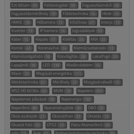
Ezt láttam
Felülvizsgálat
Fogyasztásmérő
26
35
48
Fogyasztásmérőhely
Fűtéstechnika
Hírek
19
14
14
HMKE
Hőkamera
InfoShow
Interjú
18
13
47
13
Inverter
IP kamera
Jogszabályok
19
14
53
Kábel
Képzés
Kiállítás
KNX
15
17
23
32
Kontár
Koronavírus
Közműcsatlakozás
43
24
13
Közműszolgáltató
Közvilágítás
Lakatfogó
16
26
25
Lapajánló
LED
Madárvédelem
16
138
14
Mavir
Megújuló energetika
23
111
Méréstechnika
Mérőhely
Mozgásérzékelő
61
23
15
MSZ HD 60364
MVM
Napelem
45
19
207
Napelemes pályázat
Napenergia
18
180
Naperőmű
Nyereményjáték
OBO
85
30
20
Okos eszközök
Okosotthon
Oktatás
21
33
14
Olvasói fotó
OTSZ
Paksi Atomerőmű
33
13
30
póló
Relé
Robbanásbiztonság-technika
13
40
30