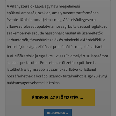
A Villanyszerelők Lapja egy havi megjelenésű
épületvillamossági szaklap, amely nyomtatott formában
évente 10 alakommal jelenik meg. A VL elsődlegesen a
villanyszereléssel, épületvillamossági kivitelezéssel foglalkozó
szakembernek szól, de haszonnal olvashatják üzemeltetők,
karbantartók, társasházkezelők és mindenki, aki érdeklődik a
terület újdonságai, előírásai, problémái és megoldásai iránt.
A VL előfizetési díja egy évre 12 990 Ft, amelyért 10 lapszámot
küldünk postai úton. Emellett az előfizetőink pdf-ben is
letölthetik a legfrissebb lapszámokat, illetve korlátlanul
hozzáférhetnek a korábbi számok tartalmához is, így 23 évnyi
tudásanyagot vehetnek bírtokba.
ÉRDEKEL AZ ELŐFIZETÉS →
BELEOLVASOK →