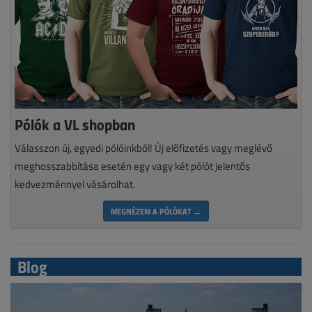
Pólók a VL shopban
Válasszon új, egyedi pólóinkból! Új előfizetés vagy meglévő
meghosszabbítása esetén egy vagy két pólót jelentős
kedvezménnyel vásárolhat.
MEGNÉZEM A PÓLÓKAT →
Blog