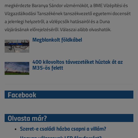
megkérdezte Baranya Sándor vízmérnököt, a BME Vízépítési és
Vízgazdálkodási Tanszékének tanszékvezető egyetemi docensét
a jelenlegi helyzetről, a vízlépcsők hatásairól és a Duna
vízjárásának előrejelzéséről. Válaszai alább olvashatók.
Megblankolt földkábel
400 kilovoltos távvezetéket húztak át az
M35-ös felett
Facebook
Olvasta már?
Szeret-e családi házba csapni a villám?