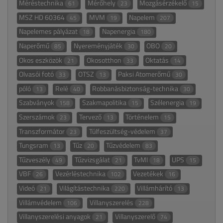
Méréstechnika
Mérőhely
Mozgásérzékelő
61
23
15
MSZ HD 60364
MVM
Napelem
45
19
207
Napelemes pályázat
Napenergia
18
180
Naperőmű
Nyereményjáték
OBO
85
30
20
Okos eszközök
Okosotthon
Oktatás
21
33
14
Olvasói fotó
OTSZ
Paksi Atomerőmű
33
13
30
póló
Relé
Robbanásbiztonság-technika
13
40
30
Szabványok
Szakmapolitika
Szélenergia
158
15
19
Szerszámok
Tervező
Történelem
23
13
15
Transzformátor
Túlfeszültség-védelem
23
37
Tungsram
Tűz
Tűzvédelem
13
20
83
Tűzveszély
Tűzvizsgálat
TvMI
UPS
49
21
18
15
VBF
Vezérléstechnika
Vezetékek
26
102
16
Videó
Világítástechnika
Villámhárító
21
220
13
Villámvédelem
Villanyszerelés
106
228
Villanyszerelési anyagok
Villanyszerelő
21
74