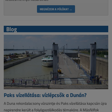
MEGNÉZEM A PÓLÓKAT →
Blog
Paks vízellátása: vízlépcsők a Dunán?
A Duna rekordalacsony vízszintje és Paks vízellátása kapcsán újra
napirendre került a folyógazdálkodás témaköre. A Másfélfok