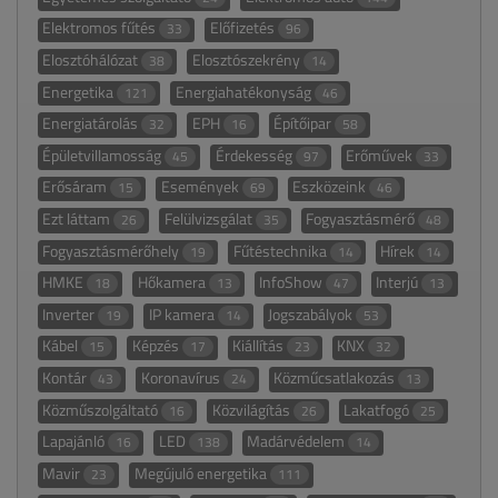
Elektromos fűtés
Előfizetés
33
96
Elosztóhálózat
Elosztószekrény
38
14
Energetika
Energiahatékonyság
121
46
Energiatárolás
EPH
Építőipar
32
16
58
Épületvillamosság
Érdekesség
Erőművek
45
97
33
Erősáram
Események
Eszközeink
15
69
46
Ezt láttam
Felülvizsgálat
Fogyasztásmérő
26
35
48
Fogyasztásmérőhely
Fűtéstechnika
Hírek
19
14
14
HMKE
Hőkamera
InfoShow
Interjú
18
13
47
13
Inverter
IP kamera
Jogszabályok
19
14
53
Kábel
Képzés
Kiállítás
KNX
15
17
23
32
Kontár
Koronavírus
Közműcsatlakozás
43
24
13
Közműszolgáltató
Közvilágítás
Lakatfogó
16
26
25
Lapajánló
LED
Madárvédelem
16
138
14
Mavir
Megújuló energetika
23
111