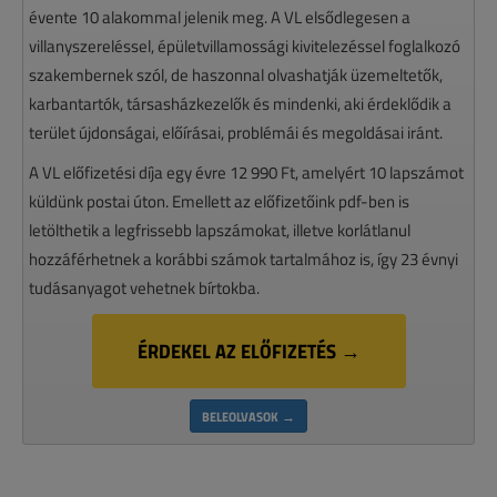
évente 10 alakommal jelenik meg. A VL elsődlegesen a
villanyszereléssel, épületvillamossági kivitelezéssel foglalkozó
szakembernek szól, de haszonnal olvashatják üzemeltetők,
karbantartók, társasházkezelők és mindenki, aki érdeklődik a
terület újdonságai, előírásai, problémái és megoldásai iránt.
A VL előfizetési díja egy évre 12 990 Ft, amelyért 10 lapszámot
küldünk postai úton. Emellett az előfizetőink pdf-ben is
letölthetik a legfrissebb lapszámokat, illetve korlátlanul
hozzáférhetnek a korábbi számok tartalmához is, így 23 évnyi
tudásanyagot vehetnek bírtokba.
ÉRDEKEL AZ ELŐFIZETÉS →
BELEOLVASOK →