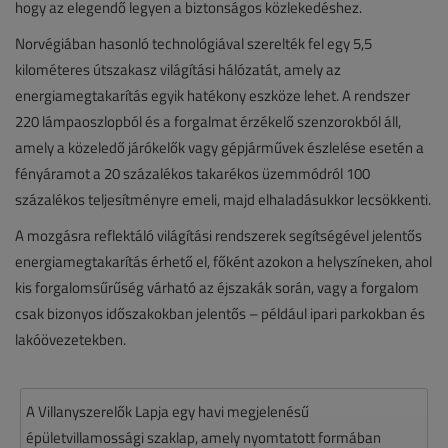
hogy az elegendő legyen a biztonságos közlekedéshez.
Norvégiában hasonló technológiával szerelték fel egy 5,5
kilométeres útszakasz világítási hálózatát, amely az
energiamegtakarítás egyik hatékony eszköze lehet. A rendszer
220 lámpaoszlopból és a forgalmat érzékelő szenzorokból áll,
amely a közeledő járókelők vagy gépjárművek észlelése esetén a
fényáramot a 20 százalékos takarékos üzemmódról 100
százalékos teljesítményre emeli, majd elhaladásukkor lecsökkenti.
A mozgásra reflektáló világítási rendszerek segítségével jelentős
energiamegtakarítás érhető el, főként azokon a helyszíneken, ahol
kis forgalomsűrűség várható az éjszakák során, vagy a forgalom
csak bizonyos időszakokban jelentős – például ipari parkokban és
lakóövezetekben.
A Villanyszerelők Lapja egy havi megjelenésű
épületvillamossági szaklap, amely nyomtatott formában