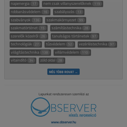
napenergia
nem csak villanyszerelőknek
17
119
robbanásvédelem
szabályozás
16
13
szabványok
szakmakörnyezet
136
99
szakmatörténet
számítástechnika
15
28
szerelők közelről
tanulságos történetek
26
97
technológiák
tűzvédelem
vezérléstechnika
27
52
97
világítástechnika
villámvédelem
138
110
vitaindító
zöld oldal
34
28
MÉG TÖBB ROVAT →
Lapunkat rendszeresen szemlézi az
www.observer.hu