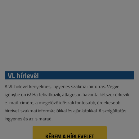
VL hírlevél
A VL hírlevél kényelmes, ingyenes szakmai hírforrás. Vegye
igénybe ön is! Ha feliratkozik, átlagosan havonta kétszer érkezik
e-mail-címére, a megelőző időszak fontosabb, érdekesebb
híreivel, szakmai információkkal és ajánlatokkal. A szolgáltatás
ingyenes és az is marad.
KÉREM A HÍRLEVELET