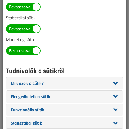
Mozgásérzékelős
közvilágítás
Statisztikai sütik:
2018. január 8. |
VL online |
4466 |
Marketing sütik:
Az alábbi tartalom archív, 8 éve frissült utoljára. A cikkben szereplő
információk mára aktualitásukat veszíthették, valamint a tartalom
helyenként hiányos lehet (képek, táblázatok stb.).
Tudnivalók a sütikről
Mik azok a sütik?
Elengedhetetlen sütik
Funkcionális sütik
Statisztikai sütik