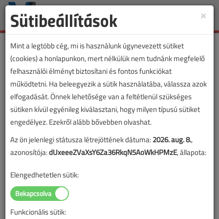
Sütibeállítások
×
Toggle
naviga
Mint a legtöbb cég, mi is használunk úgynevezett sütiket
(cookies) a honlapunkon, mert nélkülük nem tudnánk megfelelő
felhasználói élményt biztosítani és fontos funkciókat
működtetni. Ha beleegyezik a sütik használatába, válassza azok
elfogadását. Önnek lehetősége van a feltétlenül szükséges
sütiken kívül egyénileg kiválasztani, hogy milyen típusú sütiket
engedélyez. Ezekről alább bővebben olvashat.
Az ön jelenlegi státusza létrejöttének dátuma:
2026. aug. 8.
,
azonosítója:
dUxeeeZVaXsY6Za36RkqN5AoWkHPMzE
, állapota:
Elengedhetetlen sütik:
Funkcionális sütik: