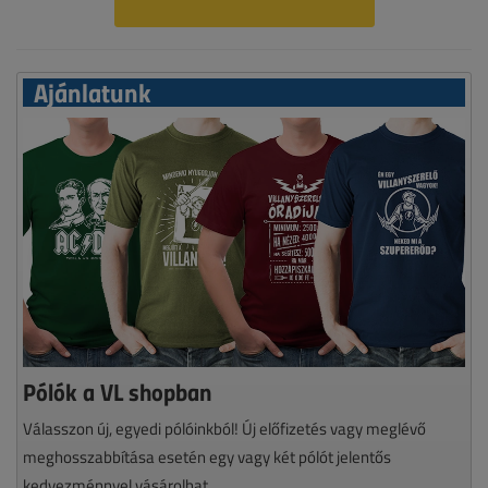
Ajánlatunk
Pólók a VL shopban
Válasszon új, egyedi pólóinkból! Új előfizetés vagy meglévő
meghosszabbítása esetén egy vagy két pólót jelentős
kedvezménnyel vásárolhat.