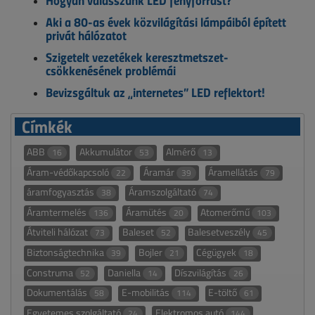
Hogyan válasszunk LED fényforrást?
Aki a 80-as évek közvilágítási lámpáiból épített
privát hálózatot
Szigetelt vezetékek keresztmetszet-
csökkenésének problémái
Bevizsgáltuk az „internetes” LED reflektort!
Címkék
ABB
Akkumulátor
Almérő
16
53
13
Áram-védőkapcsoló
Áramár
Áramellátás
22
39
79
áramfogyasztás
Áramszolgáltató
38
74
Áramtermelés
Áramütés
Atomerőmű
136
20
103
Átviteli hálózat
Baleset
Balesetveszély
73
52
45
Biztonságtechnika
Bojler
Cégügyek
39
21
18
Construma
Daniella
Díszvilágítás
52
14
26
Dokumentálás
E-mobilitás
E-töltő
58
114
61
Egyetemes szolgáltató
Elektromos autó
24
144