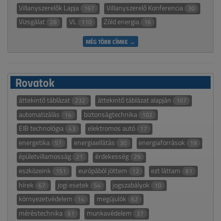
Villanyszerelők Lapja
Villanyszerelő Konferencia
167
30
Vizsgálat
VL
Zöld energia
28
110
16
MÉG TÖBB CÍMKE →
Rovatok
áttekintő táblázat
áttekintő táblázat alapján
232
107
automatizálás
biztonságtechnika
14
102
EIB technológia
elektromos autó
43
17
energetika
energiaellátás
energiaforrások
57
30
19
épületvillamosság
érdekesség
21
29
eszközeink
európából jöttem
ezt láttam
151
12
61
hírek
jogi esetek
jogszabályok
67
54
10
környezetvédelem
megújulók
14
62
méréstechnika
munkavédelem
61
37