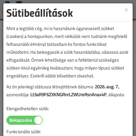
Sütibeállítások
×
Toggle
naviga
Mint a legtöbb cég, mi is használunk úgynevezett sütiket
(cookies) a honlapunkon, mert nélkülük nem tudnánk megfelelő
felhasználói élményt biztosítani és fontos funkciókat
működtetni. Ha beleegyezik a sütik használatába, válassza azok
elfogadását. Önnek lehetősége van a feltétlenül szükséges
sütiken kívül egyénileg kiválasztani, hogy milyen típusú sütiket
engedélyez. Ezekről alább bővebben olvashat.
Az ön jelenlegi státusza létrejöttének dátuma:
2026. aug. 7.
,
azonosítója:
Lt3aR9F6ZXKNGRnrLZWUreRsnAnax4P
, állapota:
Elengedhetetlen sütik:
Funkcionális sütik: