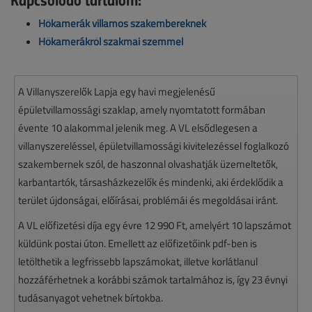
Hőkamerák villamos szakembereknek
Hőkamerákról szakmai szemmel
A Villanyszerelők Lapja egy havi megjelenésű
épületvillamossági szaklap, amely nyomtatott formában
évente 10 alakommal jelenik meg. A VL elsődlegesen a
villanyszereléssel, épületvillamossági kivitelezéssel foglalkozó
szakembernek szól, de haszonnal olvashatják üzemeltetők,
karbantartók, társasházkezelők és mindenki, aki érdeklődik a
terület újdonságai, előírásai, problémái és megoldásai iránt.
A VL előfizetési díja egy évre 12 990 Ft, amelyért 10 lapszámot
küldünk postai úton. Emellett az előfizetőink pdf-ben is
letölthetik a legfrissebb lapszámokat, illetve korlátlanul
hozzáférhetnek a korábbi számok tartalmához is, így 23 évnyi
tudásanyagot vehetnek bírtokba.