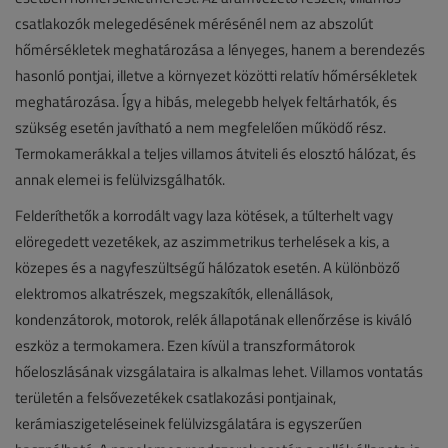
csatlakozók melegedésének mérésénél nem az abszolút
hőmérsékletek meghatározása a lényeges, hanem a berendezés
hasonló pontjai, illetve a környezet közötti relatív hőmérsékletek
meghatározása. Így a hibás, melegebb helyek feltárhatók, és
szükség esetén javítható a nem megfelelően működő rész.
Termokamerákkal a teljes villamos átviteli és elosztó hálózat, és
annak elemei is felülvizsgálhatók.
Felderíthetők a korrodált vagy laza kötések, a túlterhelt vagy
elöregedett vezetékek, az aszimmetrikus terhelések a kis, a
közepes és a nagyfeszültségű hálózatok esetén. A különböző
elektromos alkatrészek, megszakítók, ellenállások,
kondenzátorok, motorok, relék állapotának ellenőrzése is kiváló
eszköz a termokamera. Ezen kívül a transzformátorok
hőeloszlásának vizsgálataira is alkalmas lehet. Villamos vontatás
területén a felsővezetékek csatlakozási pontjainak,
kerámiaszigeteléseinek felülvizsgálatára is egyszerűen