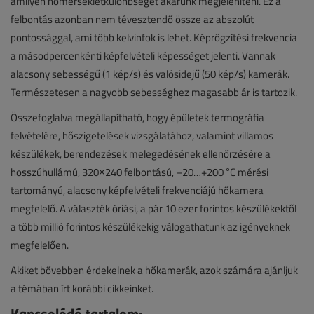
amilyen hőmérsékletkülönbséget akarunk megjeleníteni. Ez a
felbontás azonban nem tévesztendő össze az abszolút
pontossággal, ami több kelvinfok is lehet. Képrögzítési frekvencia
a másodpercenkénti képfelvételi képességet jelenti. Vannak
alacsony sebességű (1 kép/s) és valósidejű (50 kép/s) kamerák.
Természetesen a nagyobb sebességhez magasabb ár is tartozik.
Összefoglalva megállapítható, hogy épületek termográfia
felvételére, hőszigetelések vizsgálatához, valamint villamos
készülékek, berendezések melegedésének ellenőrzésére a
hosszúhullámú, 320×240 felbontású, –20…+200 °C mérési
tartományú, alacsony képfelvételi frekvenciájú hőkamera
megfelelő. A választék óriási, a pár 10 ezer forintos készülékektől
a több millió forintos készülékekig válogathatunk az igényeknek
megfelelően.
Akiket bővebben érdekelnek a hőkamerák, azok számára ajánljuk
a témában írt korábbi cikkeinket.
Kapcsolódó tartalom: