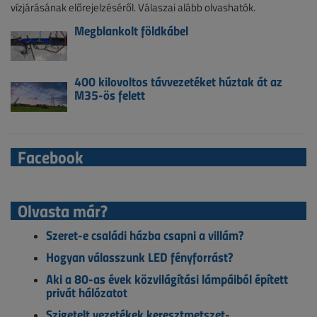
vízjárásának előrejelzéséről. Válaszai alább olvashatók.
Megblankolt földkábel
400 kilovoltos távvezetéket húztak át az
M35-ös felett
Facebook
Olvasta már?
Szeret-e családi házba csapni a villám?
Hogyan válasszunk LED fényforrást?
Aki a 80-as évek közvilágítási lámpáiból épített
privát hálózatot
Szigetelt vezetékek keresztmetszet-