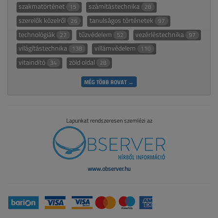
szakmatörténet
számítástechnika
15
28
szerelők közelről
tanulságos történetek
26
97
technológiák
tűzvédelem
vezérléstechnika
27
52
97
világítástechnika
villámvédelem
138
110
vitaindító
zöld oldal
34
28
MÉG TÖBB ROVAT →
Lapunkat rendszeresen szemlézi az
www.observer.hu