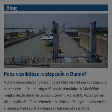
Blog
Paks vízellátása: vízlépcsők a Dunán?
A Duna rekordalacsony vízszintje és Paks vízellátása kapcsán újra
napirendre került a folyógazdálkodás témaköre. A Másfélfok
megkérdezte Baranya Sándor vízmérnököt, a BME Vízépítési és
Vízgazdálkodási Tanszékének tanszékvezető egyetemi docensét
a jelenlegi helyzetről, a vízlépcsők hatásairól és a Duna