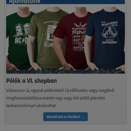
Ajánlatunk
Pólók a VL shopban
Válasszon új, egyedi pólóinkból! Új előfizetés vagy meglévő
meghosszabbítása esetén egy vagy két pólót jelentős
kedvezménnyel vásárolhat.
MEGNÉZEM A PÓLÓKAT →