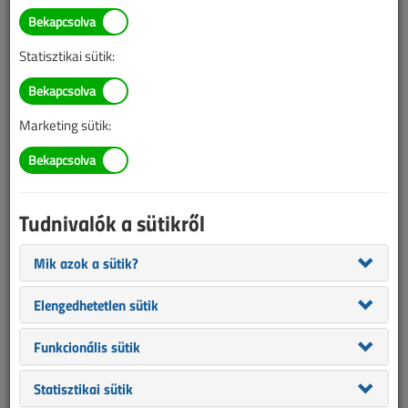
Termokamera használata a
villanyszerelői gyakorlatban
Statisztikai sütik:
2017. február 8. |
VL online |
7136 |
Marketing sütik:
Az alábbi tartalom archív, 9 éve frissült utoljára. A cikkben szereplő
információk mára aktualitásukat veszíthették, valamint a tartalom
helyenként hiányos lehet (képek, táblázatok stb.).
Tudnivalók a sütikről
Mik azok a sütik?
Elengedhetetlen sütik
Funkcionális sütik
Statisztikai sütik