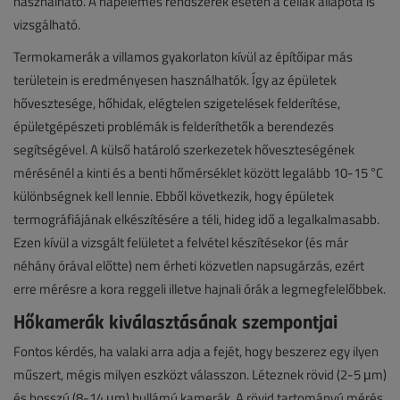
használható. A napelemes rendszerek esetén a cellák állapota is
vizsgálható.
Termokamerák a villamos gyakorlaton kívül az építőipar más
területein is eredményesen használhatók. Így az épületek
hővesztesége, hőhidak, elégtelen szigetelések felderítése,
épületgépészeti problémák is felderíthetők a berendezés
segítségével. A külső határoló szerkezetek hőveszteségének
mérésénél a kinti és a benti hőmérséklet között legalább 10-15 °C
különbségnek kell lennie. Ebből következik, hogy épületek
termográfiájának elkészítésére a téli, hideg idő a legalkalmasabb.
Ezen kívül a vizsgált felületet a felvétel készítésekor (és már
néhány órával előtte) nem érheti közvetlen napsugárzás, ezért
erre mérésre a kora reggeli illetve hajnali órák a legmegfelelőbbek.
Hőkamerák kiválasztásának szempontjai
Fontos kérdés, ha valaki arra adja a fejét, hogy beszerez egy ilyen
műszert, mégis milyen eszközt válasszon. Léteznek rövid (2-5 µm)
és hosszú (8-14 µm) hullámú kamerák. A rövid tartományú mérés