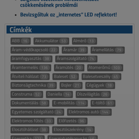
csökkenésének problémái
Bevizsgáltuk az „internetes” LED reflektort!
Címkék
ABB
Akkumulátor
Almérő
16
53
13
Áram-védőkapcsoló
Áramár
Áramellátás
22
39
79
áramfogyasztás
Áramszolgáltató
38
74
Áramtermelés
Áramütés
Atomerőmű
136
20
103
Átviteli hálózat
Baleset
Balesetveszély
73
52
45
Biztonságtechnika
Bojler
Cégügyek
39
21
18
Construma
Daniella
Díszvilágítás
52
14
26
Dokumentálás
E-mobilitás
E-töltő
58
114
61
Egyetemes szolgáltató
Elektromos autó
24
144
Elektromos fűtés
Előfizetés
33
96
Elosztóhálózat
Elosztószekrény
38
14
Energetika
Energiahatékonyság
121
46