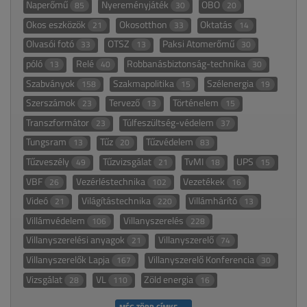
Naperőmű
Nyereményjáték
OBO
85
30
20
Okos eszközök
Okosotthon
Oktatás
21
33
14
Olvasói fotó
OTSZ
Paksi Atomerőmű
33
13
30
póló
Relé
Robbanásbiztonság-technika
13
40
30
Szabványok
Szakmapolitika
Szélenergia
158
15
19
Szerszámok
Tervező
Történelem
23
13
15
Transzformátor
Túlfeszültség-védelem
23
37
Tungsram
Tűz
Tűzvédelem
13
20
83
Tűzveszély
Tűzvizsgálat
TvMI
UPS
49
21
18
15
VBF
Vezérléstechnika
Vezetékek
26
102
16
Videó
Világítástechnika
Villámhárító
21
220
13
Villámvédelem
Villanyszerelés
106
228
Villanyszerelési anyagok
Villanyszerelő
21
74
Villanyszerelők Lapja
Villanyszerelő Konferencia
167
30
Vizsgálat
VL
Zöld energia
28
110
16
MÉG TÖBB CÍMKE →