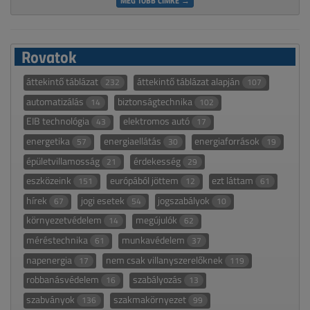
Rovatok
áttekintő táblázat
áttekintő táblázat alapján
232
107
automatizálás
biztonságtechnika
14
102
EIB technológia
elektromos autó
43
17
energetika
energiaellátás
energiaforrások
57
30
19
épületvillamosság
érdekesség
21
29
eszközeink
európából jöttem
ezt láttam
151
12
61
hírek
jogi esetek
jogszabályok
67
54
10
környezetvédelem
megújulók
14
62
méréstechnika
munkavédelem
61
37
napenergia
nem csak villanyszerelőknek
17
119
robbanásvédelem
szabályozás
16
13
szabványok
szakmakörnyezet
136
99