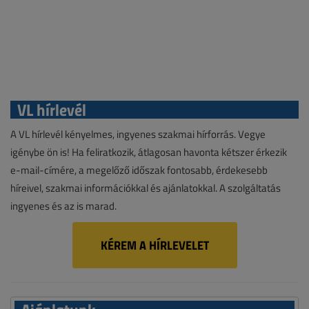
VL hírlevél
A VL hírlevél kényelmes, ingyenes szakmai hírforrás. Vegye
igénybe ön is! Ha feliratkozik, átlagosan havonta kétszer érkezik
e-mail-címére, a megelőző időszak fontosabb, érdekesebb
híreivel, szakmai információkkal és ajánlatokkal. A szolgáltatás
ingyenes és az is marad.
KÉREM A HÍRLEVELET