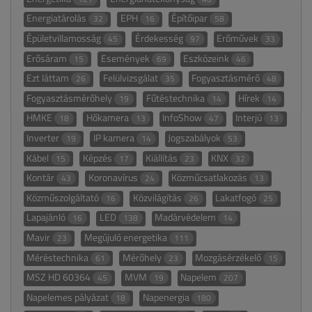
Energiatárolás
EPH
Építőipar
32
16
58
Épületvillamosság
Érdekesség
Erőművek
45
97
33
Erősáram
Események
Eszközeink
15
69
46
Ezt láttam
Felülvizsgálat
Fogyasztásmérő
26
35
48
Fogyasztásmérőhely
Fűtéstechnika
Hírek
19
14
14
HMKE
Hőkamera
InfoShow
Interjú
18
13
47
13
Inverter
IP kamera
Jogszabályok
19
14
53
Kábel
Képzés
Kiállítás
KNX
15
17
23
32
Kontár
Koronavírus
Közműcsatlakozás
43
24
13
Közműszolgáltató
Közvilágítás
Lakatfogó
16
26
25
Lapajánló
LED
Madárvédelem
16
138
14
Mavir
Megújuló energetika
23
111
Méréstechnika
Mérőhely
Mozgásérzékelő
61
23
15
MSZ HD 60364
MVM
Napelem
45
19
207
Napelemes pályázat
Napenergia
18
180