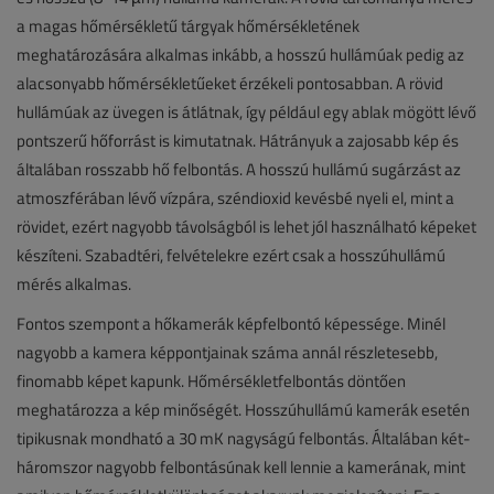
a magas hőmérsékletű tárgyak hőmérsékletének
meghatározására alkalmas inkább, a hosszú hullámúak pedig az
alacsonyabb hőmérsékletűeket érzékeli pontosabban. A rövid
hullámúak az üvegen is átlátnak, így például egy ablak mögött lévő
pontszerű hőforrást is kimutatnak. Hátrányuk a zajosabb kép és
általában rosszabb hő felbontás. A hosszú hullámú sugárzást az
atmoszférában lévő vízpára, széndioxid kevésbé nyeli el, mint a
rövidet, ezért nagyobb távolságból is lehet jól használható képeket
készíteni. Szabadtéri, felvételekre ezért csak a hosszúhullámú
mérés alkalmas.
Fontos szempont a hőkamerák képfelbontó képessége. Minél
nagyobb a kamera képpontjainak száma annál részletesebb,
finomabb képet kapunk. Hőmérsékletfelbontás döntően
meghatározza a kép minőségét. Hosszúhullámú kamerák esetén
tipikusnak mondható a 30 mK nagyságú felbontás. Általában két-
háromszor nagyobb felbontásúnak kell lennie a kamerának, mint