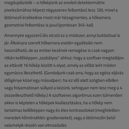
megduplázódik – a hőképünk az eredeti detektormátrix
pixelszámához képest négyszeres felbontású lesz. Sőt, mivel a
látómező érzékelése most már hézagmentes, a hőkamera
geometriai felbontása is javul (pontosan 34%-kal).
Amennyire egyszerű (és olcsó) ez a módszer, annyi buktatóval is
jár. Állványra szerelt hőkamera esetén egyáltalán nem
használható, de az ember kezének remegése is csak nagyon
ritkán kellőképpen „szabályos” ahhoz, hogy a szoftver megtaláljon
az eltárolt 16 hőkép között 4 olyat, amely az előbb leírt módon
egymásra illeszthető. (Gondoljunk csak arra, hogy az egész eljárás
időigénye közel egy másodperc: ha ez idő alatt szögben elbillen
vagy folyamatosan süllyed a kezünk, sehogyan nem lesz meg a 4
összeilleszthető hőkép.) A szoftveres algoritmus ezen túlmenően
akkor is képtelen a hőképek kiválasztására, ha a hőkép nem
tartalmaz kellőképpen nagy és éles kontrasztokat (megfelelően
meredek hőmérséklet-gradienseket), vagy a látómezőn belül
valamelyik részén van elmozdulás.