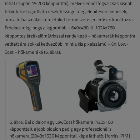
tehát csupán 19 200 képponttal), melyek ennél fogva csak kisebb
felületek elfogadható részletességű megjelenítésére képesek,
ami a felhasználási területüket természetesen erősen korlátozza.
Érdekes még, hogy a legprofibb – 640x480, ill. 1024x768
képpontos érzékelőmátrixszal rendelkező – hőkamerák képpontra
vetített ára sokkal kedvezőbb, mint a kis pixelszámú – ún. Low-
Cost – hőkameráké (6. ábra).
6. ábra: Bal oldalon egy LowCost hőkamera (120x160
képponttal), a jobb oldalon pedig egy professzionális
hőkamera (2048x1536 képponttal) képe látható. [forrás: PIM]