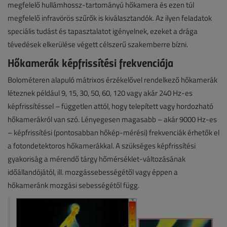
megfelelő hullámhossz-tartományú hőkamera és ezen túl
megfelelő infravörös szűrők is kiválasztandók. Az ilyen feladatok
speciális tudást és tapasztalatot igényelnek, ezeket a drága
tévedések elkerülése végett célszerű szakemberre bízni.
Hőkamerák képfrissítési frekvenciája
Bolométeren alapuló mátrixos érzékelővel rendelkező hőkamerák
léteznek például 9, 15, 30, 50, 60, 120 vagy akár 240 Hz-es
képfrissítéssel – független attól, hogy telepített vagy hordozható
hőkamerákról van szó. Lényegesen magasabb – akár 9000 Hz-es
– képfrissítési (pontosabban hőkép-mérési) frekvenciák érhetők el
a fotondetektoros hőkamerákkal. A szükséges képfrissítési
gyakoriság a mérendő tárgy hőmérséklet-változásának
időállandójától, ill. mozgássebességétől vagy éppen a
hőkameránk mozgási sebességétől függ.