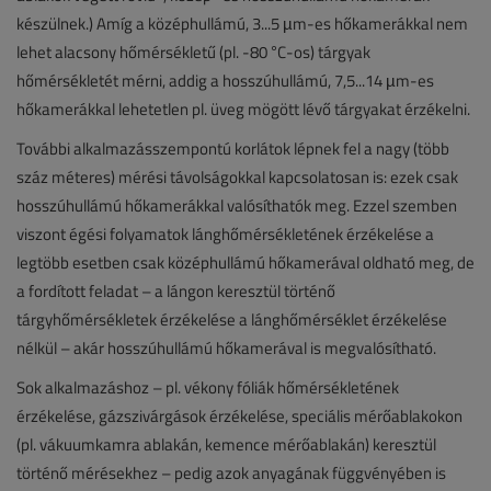
készülnek.) Amíg a középhullámú, 3...5 µm-es hőkamerákkal nem
lehet alacsony hőmérsékletű (pl. -80 °C-os) tárgyak
hőmérsékletét mérni, addig a hosszúhullámú, 7,5...14 µm-es
hőkamerákkal lehetetlen pl. üveg mögött lévő tárgyakat érzékelni.
További alkalmazásszempontú korlátok lépnek fel a nagy (több
száz méteres) mérési távolságokkal kapcsolatosan is: ezek csak
hosszúhullámú hőkamerákkal valósíthatók meg. Ezzel szemben
viszont égési folyamatok lánghőmérsékletének érzékelése a
legtöbb esetben csak középhullámú hőkamerával oldható meg, de
a fordított feladat – a lángon keresztül történő
tárgyhőmérsékletek érzékelése a lánghőmérséklet érzékelése
nélkül – akár hosszúhullámú hőkamerával is megvalósítható.
Sok alkalmazáshoz – pl. vékony fóliák hőmérsékletének
érzékelése, gázszivárgások érzékelése, speciális mérőablakokon
(pl. vákuumkamra ablakán, kemence mérőablakán) keresztül
történő mérésekhez – pedig azok anyagának függvényében is