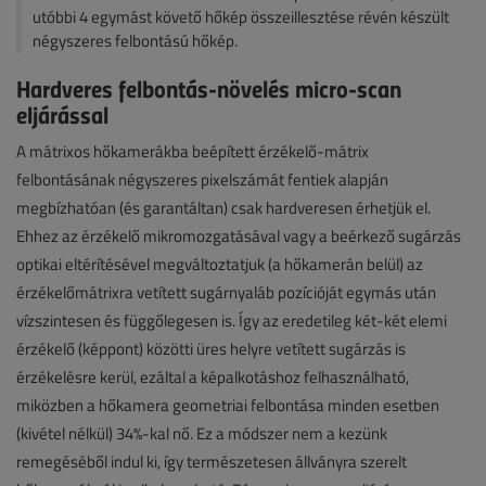
utóbbi 4 egymást követő hőkép összeillesztése révén készült
négyszeres felbontású hőkép.
Hardveres felbontás-növelés micro-scan
eljárással
A mátrixos hőkamerákba beépített érzékelő-mátrix
felbontásának négyszeres pixelszámát fentiek alapján
megbízhatóan (és garantáltan) csak hardveresen érhetjük el.
Ehhez az érzékelő mikromozgatásával vagy a beérkező sugárzás
optikai eltérítésével megváltoztatjuk (a hőkamerán belül) az
érzékelőmátrixra vetített sugárnyaláb pozícióját egymás után
vízszintesen és függőlegesen is. Így az eredetileg két-két elemi
érzékelő (képpont) közötti üres helyre vetített sugárzás is
érzékelésre kerül, ezáltal a képalkotáshoz felhasználható,
miközben a hőkamera geometriai felbontása minden esetben
(kivétel nélkül) 34%-kal nő. Ez a módszer nem a kezünk
remegéséből indul ki, így természetesen állványra szerelt