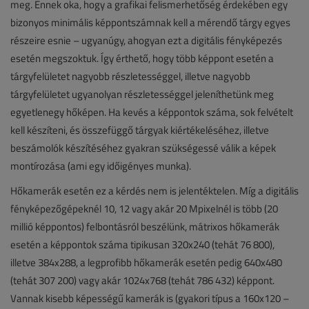
meg. Ennek oka, hogy a grafikai felismerhetőség érdekében egy
bizonyos minimális képpontszámnak kell a mérendő tárgy egyes
részeire esnie – ugyanúgy, ahogyan ezt a digitális fényképezés
esetén megszoktuk. Így érthető, hogy több képpont esetén a
tárgyfelületet nagyobb részletességgel, illetve nagyobb
tárgyfelületet ugyanolyan részletességgel jeleníthetünk meg
egyetlenegy hőképen. Ha kevés a képpontok száma, sok felvételt
kell készíteni, és összefüggő tárgyak kiértékeléséhez, illetve
beszámolók készítéséhez gyakran szükségessé válik a képek
montírozása (ami egy időigényes munka).
Hőkamerák esetén ez a kérdés nem is jelentéktelen. Míg a digitális
fényképezőgépeknél 10, 12 vagy akár 20 Mpixelnél is több (20
millió képpontos) felbontásról beszélünk, mátrixos hőkamerák
esetén a képpontok száma tipikusan 320x240 (tehát 76 800),
illetve 384x288, a legprofibb hőkamerák esetén pedig 640x480
(tehát 307 200) vagy akár 1024x768 (tehát 786 432) képpont.
Vannak kisebb képességű kamerák is (gyakori típus a 160x120 –