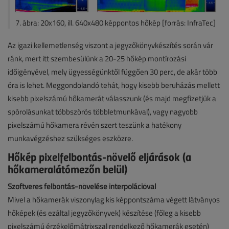
7. ábra: 20x160, ill. 640x480 képpontos hőkép [forrás: InfraTec]
Az igazi kellemetlenség viszont a jegyzőkönyvkészítés során vár
ránk, mert itt szembesülünk a 20-25 hőkép montírozási
időigényével, mely ügyességünktől függően 30 perc, de akár több
óra is lehet. Meggondolandó tehát, hogy kisebb beruházás mellett
kisebb pixelszámú hőkamerát válasszunk (és majd megfizetjük a
spórolásunkat többszörös többletmunkával), vagy nagyobb
pixelszámú hőkamera révén szert teszünk a hatékony
munkavégzéshez szükséges eszközre.
Hőkép pixelfelbontás-növelő eljárások (a
hőkameralátómezőn belül)
Szoftveres felbontás-növelése interpolációval
Mivel a hőkamerák viszonylag kis képpontszáma végett látványos
hőképek (és ezáltal jegyzőkönyvek) készítése (főleg a kisebb
pixelszámú érzékelőmátrixszal rendelkező hőkamerák esetén)