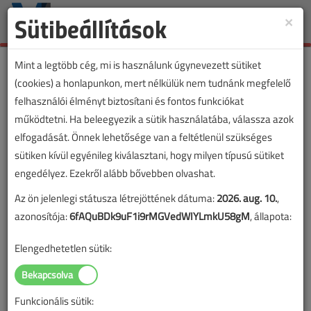
Sütibeállítások
×
Toggle
naviga
Mint a legtöbb cég, mi is használunk úgynevezett sütiket
(cookies) a honlapunkon, mert nélkülük nem tudnánk megfelelő
felhasználói élményt biztosítani és fontos funkciókat
Lapszám:
működtetni. Ha beleegyezik a sütik használatába, válassza azok
elfogadását. Önnek lehetősége van a feltétlenül szükséges
TARTALOM
sütiken kívül egyénileg kiválasztani, hogy milyen típusú sütiket
engedélyez. Ezekről alább bővebben olvashat.
Eszközeink
Az ön jelenlegi státusza létrejöttének dátuma:
2026. aug. 10.
,
Hőkamerákról szakmai
azonosítója:
6fAQuBDk9uF1i9rMGVedWIYLmkU58gM
, állapota:
szemmel
Elengedhetetlen sütik:
2015/5. lapszám
|
Rahne Eric
|
10 234 |
Funkcionális sütik: