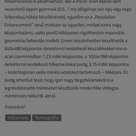
hőkameráknál is alkalmazható. Bár a micro-scan eljárás sem
nevezhető éppen gyorsnak (0,5...1 mp időigénye van egy-egy nagy
felbontású hőkép készítésének), egyelőre ez a „Resolution
Enhancement” nevű módszer az egyetlen, mellyel extra nagy
képpontszámú, valós pixelű hőképeket rögzíthetünk maximális
geometriai felbontás mellett. Ennek köszönhetően készíthetők a
640x480 képpontos detektorral rendelkező készülékekkel micro-
scan üzemmódban 1,23 millió képpontos, a 1024x768 képpontos
detektorral rendelkező hőkamerákkal pedig 3,15 millió képpontos
– kizárólagosan valós mérési adatokat tartalmazó – hőképek. Ez
pedig lehetővé teszi, hogy igen nagy tárgyfelületekről is a
legrészletesebb méréseket készítsünk mindenféle utólagos
montírozás nélkül (8. ábra).
Folytatjuk!
Hőkamera
Termográfia