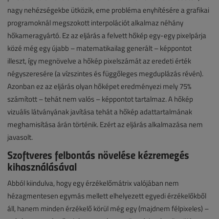
nagy nehézségekbe ütközik, eme probléma enyhítésére a grafikai
programoknál megszokott interpolációt alkalmaz néhány
hőkameragyártó. Ez az eljárás a felvett hőkép egy-egy pixelpárja
közé még egy újabb – matematikailag generált – képpontot
illeszt, így megnövelve a hőkép pixelszámát az eredeti érték
négyszeresére (a vízszintes és függőleges megduplázás révén).
Azonban ez az eljárás olyan hőképet eredményezi mely 75%
számított – tehát nem valós – képpontot tartalmaz. A hőkép
vizuális látványának javítása tehát a hőkép adattartalmának
meghamisítása árán történik. Ezért az eljárás alkalmazása nem
javasolt.
Szoftveres felbontás növelése kézremegés
kihasználásával
Abból kiindulva, hogy egy érzékelőmátrix valójában nem
hézagmentesen egymás mellett elhelyezett egyedi érzékelőkből
áll, hanem minden érzékelő körül még egy (majdnem félpixeles) –