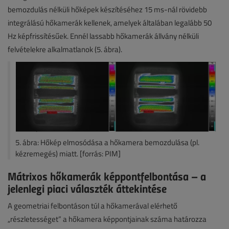
bemozdulás nélküli hőképek készítéséhez 15 ms-nál rövidebb
integrálású hőkamerák kellenek, amelyek általában legalább 50
Hz képfrissítésűek. Ennél lassabb hőkamerák állvány nélküli
felvételekre alkalmatlanok (5. ábra).
5. ábra: Hőkép elmosódása a hőkamera bemozdulása (pl.
kézremegés) miatt. [forrás: PIM]
Mátrixos hőkamerák képpontfelbontása – a
jelenlegi piaci választék áttekintése
A geometriai felbontáson túl a hőkamerával elérhető
„részletességet” a hőkamera képpontjainak száma határozza