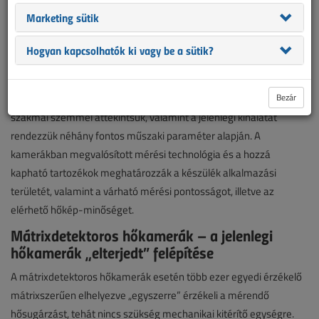
Marketing sütik
sem.
Egy hőkamera-beszerzést tervező felhasználónak ebből
Hogyan kapcsolhatók ki vagy be a sütik?
kifolyólag ma már nem az igényeinek megfelelő típus hiánya,
hanem az óriási választék áttekinthetetlensége okozhat gondot.
Bezár
Tehát eljött az ideje, hogy e műszerek fejlődését és típusait
szakmai szemmel áttekintsük, valamint a jelenlegi kínálatát
rendezzük néhány fontos műszaki paraméter alapján. A
kamerákban megvalósított mérési technológia és a hozzá
kapható tartozékok meghatározzák a készülék alkalmazási
területét, valamint a várható mérési pontosságot, illetve az
elérhető hőkép-minőséget.
Mátrixdetektoros hőkamerák – a jelenlegi
hőkamerák „elterjedt” felépítése
A mátrixdetektoros hőkamerák esetén több ezer egyedi érzékelő
mátrixszerűen elhelyezve „egyszerre” érzékeli a mérendő
hősugárzást, tehát nincs szükség mechanikai kitérítő egységre.