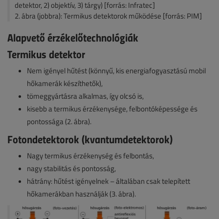
detektor, 2) objektív, 3) tárgy) [forrás: Infratec]
2. ábra (jobbra): Termikus detektorok működése [forrás: PIM]
Alapvető érzékelőtechnológiák
Termikus detektor
Nem igényel hűtést (könnyű, kis energiafogyasztású mobil
hőkamerák készíthetők),
tömeggyártásra alkalmas, így olcsó is,
kisebb a termikus érzékenysége, felbontóképessége és
pontossága (2. ábra).
Fotondetektorok (kvantumdetektorok)
Nagy termikus érzékenység és felbontás,
nagy stabilitás és pontosság,
hátrány: hűtést igényelnek – általában csak telepített
hőkamerákban használják (3. ábra).