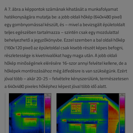
A 7. ábra a képpontok számának kihatását a munkafolyamat
hatékonyságára mutatja be: a jobb oldali hőkép (640x480 pixel)
egy gombnyomással készült, és – mivel a bevizsgált épületoldalt
teljes egészében tartalmazza – szintén csak egy mozdulattal
behelyezhető a jegyzőkönyvbe. Ezzel szemben a bal oldali hőkép
(160x120 pixel) az épületoldal csak kisebb részét képes befogni,
részletessége is kivetnivalókat hagy maga után. A jobb oldali
hőkép minőségének elérésére 16-szor annyi felvétel kellene, de a
hőképek montírozásához még átfedésre is van szükségünk. Ezért
jóval több – akár 20-25 – felvételre kényszerülünk, természetesen
a 640x480 pixeles hőképhez képest jóval több idő alatt.