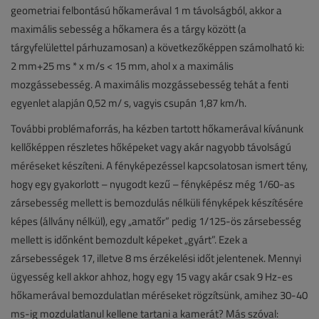
geometriai felbontású hőkamerával 1 m távolságból, akkor a
maximális sebesség a hőkamera és a tárgy között (a
tárgyfelülettel párhuzamosan) a következőképpen számolható ki:
2 mm+25 ms * x m/s < 15 mm, ahol x a maximális
mozgássebesség. A maximális mozgássebesség tehát a fenti
egyenlet alapján 0,52 m/ s, vagyis csupán 1,87 km/h.
További problémaforrás, ha kézben tartott hőkamerával kívánunk
kellőképpen részletes hőképeket vagy akár nagyobb távolságú
méréseket készíteni. A fényképezéssel kapcsolatosan ismert tény,
hogy egy gyakorlott – nyugodt kezű – fényképész még 1/60-as
zársebesség mellett is bemozdulás nélküli fényképek készítésére
képes (állvány nélkül), egy „amatőr” pedig 1/125-ös zársebesség
mellett is időnként bemozdult képeket „gyárt”. Ezek a
zársebességek 17, illetve 8 ms érzékelési időt jelentenek. Mennyi
ügyesség kell akkor ahhoz, hogy egy 15 vagy akár csak 9 Hz-es
hőkamerával bemozdulatlan méréseket rögzítsünk, amihez 30-40
ms-ig mozdulatlanul kellene tartani a kamerát? Más szóval: