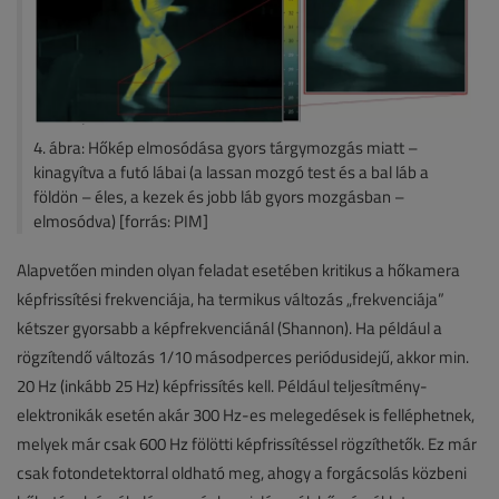
4. ábra: Hőkép elmosódása gyors tárgymozgás miatt –
kinagyítva a futó lábai (a lassan mozgó test és a bal láb a
földön – éles, a kezek és jobb láb gyors mozgásban –
elmosódva) [forrás: PIM]
Alapvetően minden olyan feladat esetében kritikus a hőkamera
képfrissítési frekvenciája, ha termikus változás „frekvenciája”
kétszer gyorsabb a képfrekvenciánál (Shannon). Ha például a
rögzítendő változás 1/10 másodperces periódusidejű, akkor min.
20 Hz (inkább 25 Hz) képfrissítés kell. Például teljesítmény-
elektronikák esetén akár 300 Hz-es melegedések is felléphetnek,
melyek már csak 600 Hz fölötti képfrissítéssel rögzíthetők. Ez már
csak fotondetektorral oldható meg, ahogy a forgácsolás közbeni