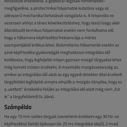
hőhatások érzékelése, a gépkocsi-légzsák hőmérséklet-
megfigyelése, a pirotechnikai folyamatok kutatása vagy az
ütésszerű mechanikai behatások vizsgálata is. A felsorolás ne
vezessen ahhoz a téves következtetéshez, hogy lassú (vagy akár
állandósult) termikus folyamatok esetén nem fordulhatna elő,
hogy a hőkamera képfrissítési frekvenciája a mérés
szempontjából kritikus lehet. Bolométeres hőkamerák esetén az
azok képfrissítési gyakoriságát meghatározó integrálási idő
korlátozza, hogy legfeljebb milyen gyorsan mozgó tárgyakat lehet
még korrekt módon érzékelni. A maximális mozgássebesség az,
amikor az integrálási idő alatt az egy egyedi detektor által érzékelt
tárgyfelület legfeljebb annyira elnyúlik a mozgás irányába, hogy ez
a „vetített” érzékelési felület az integrálási idő alatt még nem „fut
le” a tárgyfelületről (4. ábra).
Számpélda
Ha egy 15 mm széles tárgyat szeretnénk érzékelni egy 30 Hz-es
képfrissítésű (tehát tipikusan kb. 25 ms integrálási idejű), 2 mrad