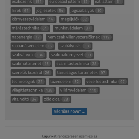
eszközeink
európából jöttem
ezt láttam
151
12
61
hírek
jogi esetek
jogszabályok
67
54
10
környezetvédelem
megújulók
14
62
méréstechnika
munkavédelem
61
37
napenergia
nem csak villanyszerelőknek
17
119
robbanásvédelem
szabályozás
16
13
szabványok
szakmakörnyezet
136
99
szakmatörténet
számítástechnika
15
28
szerelők közelről
tanulságos történetek
26
97
technológiák
tűzvédelem
vezérléstechnika
27
52
97
világítástechnika
villámvédelem
138
110
vitaindító
zöld oldal
34
28
MÉG TÖBB ROVAT →
Lapunkat rendszeresen szemlézi az