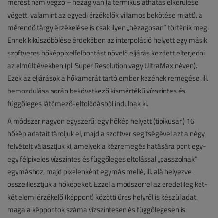
mérést nem végző – hézag van (a termikus áthatás elkerülése
végett, valamint az egyedi érzékelők villamos bekötése miatt), a
mérendő tárgy érzékelése is csak ilyen „hézagosan” történik meg.
Ennek kiküszöbölése érdekében az interpoláció helyett egy másik
szoftveres hőképpixelfelbontást növelő eljárás kezdett elterjedni
az elmúlt években (pl. Super Resolution vagy UltraMax néven).
Ezek az eljárások a hőkamerát tartó ember kezének remegése, ill.
bemozdulása során bekövetkező kismértékű vízszintes és
függőleges látómező-eltolódásból indulnak ki.
A módszer nagyon egyszerű: egy hőkép helyett (tipikusan) 16
hőkép adatait tároljuk el, majd a szoftver segítségével azt a négy
felvételt választjuk ki, amelyek a kézremegés hatására pont egy-
egy félpixeles vízszintes és függőleges eltolással „passzolnak”
egymáshoz, majd pixelenként egymás mellé, ill. alá helyezve
összeillesztjük a hőképeket. Ezzel a módszerrel az eredetileg két-
két elemi érzékelő (képpont) közötti üres helyről is készül adat,
maga a képpontok száma vízszintesen és függőlegesen is