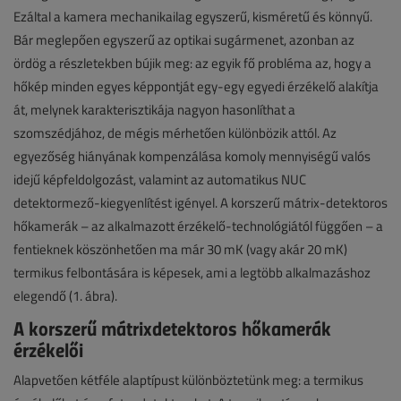
Ezáltal a kamera mechanikailag egyszerű, kisméretű és könnyű.
Bár meglepően egyszerű az optikai sugármenet, azonban az
ördög a részletekben bújik meg: az egyik fő probléma az, hogy a
hőkép minden egyes képpontját egy-egy egyedi érzékelő alakítja
át, melynek karakterisztikája nagyon hasonlíthat a
szomszédjához, de mégis mérhetően különbözik attól. Az
egyezőség hiányának kompenzálása komoly mennyiségű valós
idejű képfeldolgozást, valamint az automatikus NUC
detektormező-kiegyenlítést igényel. A korszerű mátrix-detektoros
hőkamerák – az alkalmazott érzékelő-technológiától függően – a
fentieknek köszönhetően ma már 30 mK (vagy akár 20 mK)
termikus felbontására is képesek, ami a legtöbb alkalmazáshoz
elegendő (1. ábra).
A korszerű mátrixdetektoros hőkamerák
érzékelői
Alapvetően kétféle alaptípust különböztetünk meg: a termikus