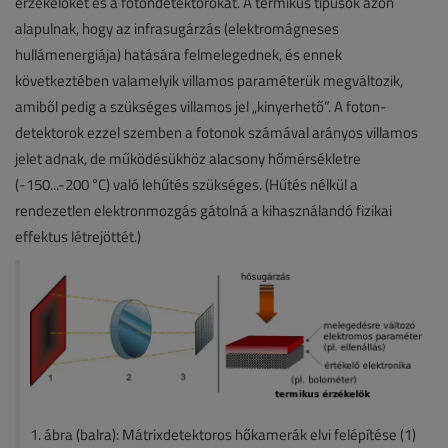
érzékelőket és a fotondetektorokat. A termikus típusok azon
alapulnak, hogy az infrasugárzás (elektromágneses
hullámenergiája) hatására felmelegednek, és ennek
következtében valamelyik villamos paraméterük megváltozik,
amiből pedig a szükséges villamos jel „kinyerhető”. A foton-
detektorok ezzel szemben a fotonok számával arányos villamos
jelet adnak, de működésükhöz alacsony hőmérsékletre
(-150...-200 °C) való lehűtés szükséges. (Hűtés nélkül a
rendezetlen elektronmozgás gátolná a kihasználandó fizikai
effektus létrejöttét.)
1. ábra (balra): Mátrixdetektoros hőkamerák elvi felépítése (1)