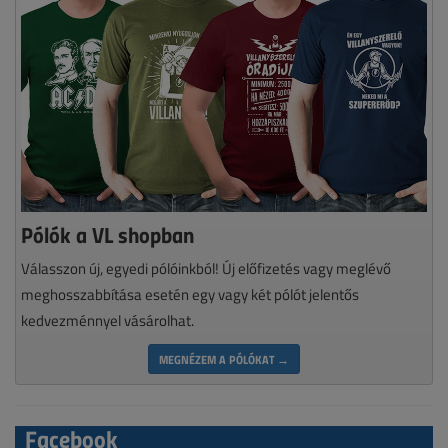
Pólók a VL shopban
Válasszon új, egyedi pólóinkból! Új előfizetés vagy meglévő
meghosszabbítása esetén egy vagy két pólót jelentős
kedvezménnyel vásárolhat.
MEGNÉZEM A PÓLÓKAT →
Facebook