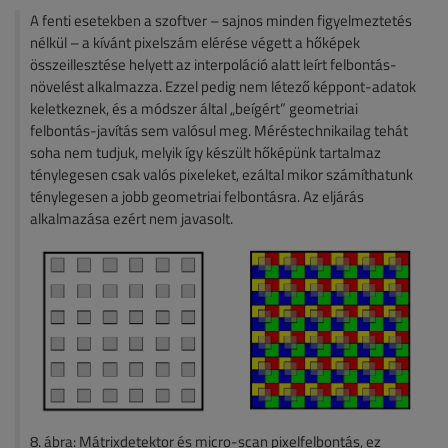
A fenti esetekben a szoftver – sajnos minden figyelmeztetés
nélkül – a kívánt pixelszám elérése végett a hőképek
összeillesztése helyett az interpoláció alatt leírt felbontás-
növelést alkalmazza. Ezzel pedig nem létező képpont-adatok
keletkeznek, és a módszer által „beígért” geometriai
felbontás-javítás sem valósul meg. Méréstechnikailag tehát
soha nem tudjuk, melyik így készült hőképünk tartalmaz
ténylegesen csak valós pixeleket, ezáltal mikor számíthatunk
ténylegesen a jobb geometriai felbontásra. Az eljárás
alkalmazása ezért nem javasolt.
8. ábra: Mátrixdetektor és micro-scan pixelfelbontás, ez