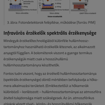
3. ábra: Fotondetektorok felépítése, működése [forrás: PIM]
Infravörös érzékelők spektrális érzékenysége
Mindegyik érzékelőtechnológiából különféle hullámhossz-
tartományhoz használható érzékelők léteznek, az alkalmazott
anyagtól függően. A bolométerek viszont a gyenge termikus
érzékenységük miatt csak a hosszúhullámú
hullámhossztartományra készíthetők.
Fontos tudni viszont, hogy az érzékelő hullámhossztartománya
(spektrális érzékenysége) döntő mértékben befolyásolja a hőka-
mera alkalmazási területeit. (Emlékeztetőül: a hőkamerák
különböző – korlátozott – hullámhossztartományai az atmoszféra
átviteli tulajdonsága miatt szükségesek. Az ún. atmoszférikus
ablakok végett rövid-, közép- és hosszúhullámú hőkamerák