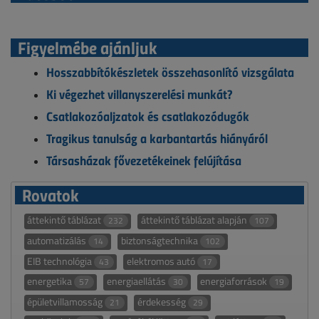
Figyelmébe ajánljuk
Hosszabbítókészletek összehasonlító vizsgálata
Ki végezhet villanyszerelési munkát?
Csatlakozóaljzatok és csatlakozódugók
Tragikus tanulság a karbantartás hiányáról
Társasházak fővezetékeinek felújítása
Rovatok
áttekintő táblázat
áttekintő táblázat alapján
232
107
automatizálás
biztonságtechnika
14
102
EIB technológia
elektromos autó
43
17
energetika
energiaellátás
energiaforrások
57
30
19
épületvillamosság
érdekesség
21
29