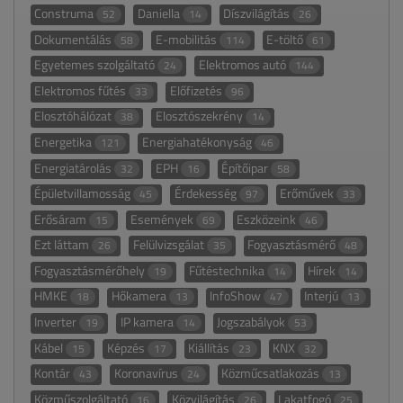
Construma
Daniella
Díszvilágítás
52
14
26
Dokumentálás
E-mobilitás
E-töltő
58
114
61
Egyetemes szolgáltató
Elektromos autó
24
144
Elektromos fűtés
Előfizetés
33
96
Elosztóhálózat
Elosztószekrény
38
14
Energetika
Energiahatékonyság
121
46
Energiatárolás
EPH
Építőipar
32
16
58
Épületvillamosság
Érdekesség
Erőművek
45
97
33
Erősáram
Események
Eszközeink
15
69
46
Ezt láttam
Felülvizsgálat
Fogyasztásmérő
26
35
48
Fogyasztásmérőhely
Fűtéstechnika
Hírek
19
14
14
HMKE
Hőkamera
InfoShow
Interjú
18
13
47
13
Inverter
IP kamera
Jogszabályok
19
14
53
Kábel
Képzés
Kiállítás
KNX
15
17
23
32
Kontár
Koronavírus
Közműcsatlakozás
43
24
13
Közműszolgáltató
Közvilágítás
Lakatfogó
16
26
25