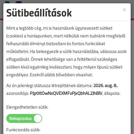
Sütibeállítások
×
Toggle
naviga
Mint a legtöbb cég, mi is használunk úgynevezett sütiket
(cookies) a honlapunkon, mert nélkülük nem tudnánk megfelelő
felhasználói élményt biztosítani és fontos funkciókat
működtetni. Ha beleegyezik a sütik használatába, válassza azok
elfogadását. Önnek lehetősége van a feltétlenül szükséges
sütiken kívül egyénileg kiválasztani, hogy milyen típusú sütiket
engedélyez. Ezekről alább bővebben olvashat.
Az ön jelenlegi státusza létrejöttének dátuma:
2026. aug. 8.
,
azonosítója:
PJptXtOwNsQVEXMFvPjxQbhAL2JhBlV
, állapota:
Elengedhetetlen sütik:
Funkcionális sütik: