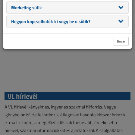
Marketing sütik
Hogyan kapcsolhatók ki vagy be a sütik?
Bezár
VL hírlevél
A VL hírlevél kényelmes, ingyenes szakmai hírforrás. Vegye
igénybe ön is! Ha feliratkozik, átlagosan havonta kétszer érkezik
e-mail-címére, a megelőző időszak fontosabb, érdekesebb
híreivel, szakmai információkkal és ajánlatokkal. A szolgáltatás