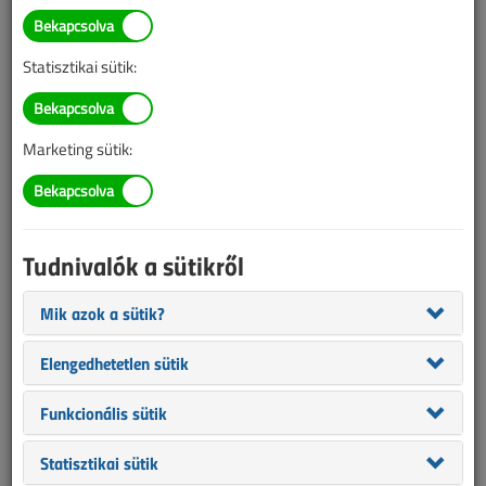
Szűcs Péter
SZERZŐK LISTÁJA
Statisztikai sütik:
1236 |
|
Marketing sütik:
Szűcs Péter cikkei
Tudnivalók a sütikről
Szobatermosztátok villanyszerelői szemmel
2008. november 25. |
17 633
Mik azok a sütik?
3
5 (2)
Elengedhetetlen sütik
2008. novemberi lapszám
Funkcionális sütik
Statisztikai sütik