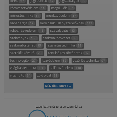
hírek
jogi esetek
jogszabályok
67
54
10
környezetvédelem
megújulók
14
62
méréstechnika
munkavédelem
61
37
napenergia
nem csak villanyszerelőknek
17
119
robbanásvédelem
szabályozás
16
13
szabványok
szakmakörnyezet
136
99
szakmatörténet
számítástechnika
15
28
szerelők közelről
tanulságos történetek
26
97
technológiák
tűzvédelem
vezérléstechnika
27
52
97
világítástechnika
villámvédelem
138
110
vitaindító
zöld oldal
34
28
MÉG TÖBB ROVAT →
Lapunkat rendszeresen szemlézi az