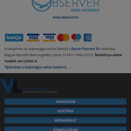
www.observer.hu
A kényelmes és biztonságos online fizetést a
Barion Payment Zrt.
biztosítja.
Magyar Nemzeti Bank engedély száma: H-EN-I-1064/2013.
Bankkártya-adatai
hozzánk nem jutnak el.
Tájékoztató a biztonságos online fizetésről →
IMPRESSZUM
SZERZŐINK
MÉDIAAJÁNLAT
SÜTIBEÁLLÍTÁSOK