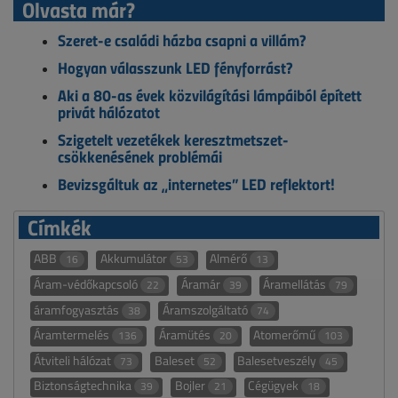
Olvasta már?
Szeret-e családi házba csapni a villám?
Hogyan válasszunk LED fényforrást?
Aki a 80-as évek közvilágítási lámpáiból épített
privát hálózatot
Szigetelt vezetékek keresztmetszet-
csökkenésének problémái
Bevizsgáltuk az „internetes” LED reflektort!
Címkék
ABB
Akkumulátor
Almérő
16
53
13
Áram-védőkapcsoló
Áramár
Áramellátás
22
39
79
áramfogyasztás
Áramszolgáltató
38
74
Áramtermelés
Áramütés
Atomerőmű
136
20
103
Átviteli hálózat
Baleset
Balesetveszély
73
52
45
Biztonságtechnika
Bojler
Cégügyek
39
21
18