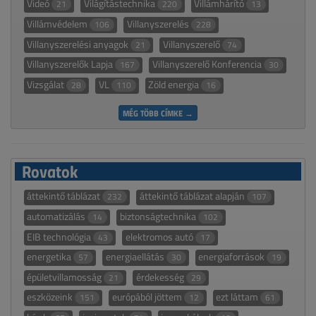
Videó
Világítástechnika
Villámhárító
21
220
13
Villámvédelem
Villanyszerelés
106
228
Villanyszerelési anyagok
Villanyszerelő
21
74
Villanyszerelők Lapja
Villanyszerelő Konferencia
167
30
Vizsgálat
VL
Zöld energia
28
110
16
MÉG TÖBB CÍMKE →
Rovatok
áttekintő táblázat
áttekintő táblázat alapján
232
107
automatizálás
biztonságtechnika
14
102
EIB technológia
elektromos autó
43
17
energetika
energiaellátás
energiaforrások
57
30
19
épületvillamosság
érdekesség
21
29
eszközeink
európából jöttem
ezt láttam
151
12
61