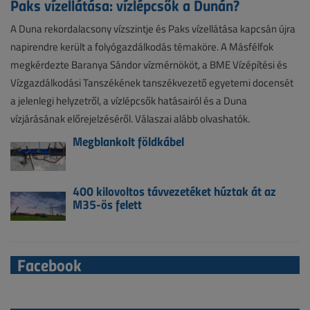
Paks vízellátása: vízlépcsők a Dunán?
A Duna rekordalacsony vízszintje és Paks vízellátása kapcsán újra
napirendre került a folyógazdálkodás témaköre. A Másfélfok
megkérdezte Baranya Sándor vízmérnököt, a BME Vízépítési és
Vízgazdálkodási Tanszékének tanszékvezető egyetemi docensét
a jelenlegi helyzetről, a vízlépcsők hatásairól és a Duna
vízjárásának előrejelzéséről. Válaszai alább olvashatók.
Megblankolt földkábel
400 kilovoltos távvezetéket húztak át az
M35-ös felett
Facebook