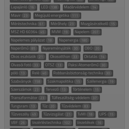
Lapajánló
LED
Madárvédelem
16
138
14
Mavir
Megújuló energetika
23
111
Méréstechnika
Mérőhely
Mozgásérzékelő
61
23
15
MSZ HD 60364
MVM
Napelem
45
19
207
Napelemes pályázat
Napenergia
18
180
Naperőmű
Nyereményjáték
OBO
85
30
20
Okos eszközök
Okosotthon
Oktatás
21
33
14
Olvasói fotó
OTSZ
Paksi Atomerőmű
33
13
30
póló
Relé
Robbanásbiztonság-technika
13
40
30
Szabványok
Szakmapolitika
Szélenergia
158
15
19
Szerszámok
Tervező
Történelem
23
13
15
Transzformátor
Túlfeszültség-védelem
23
37
Tungsram
Tűz
Tűzvédelem
13
20
83
Tűzveszély
Tűzvizsgálat
TvMI
UPS
49
21
18
15
VBF
Vezérléstechnika
Vezetékek
26
102
16