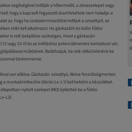
ktus segítségével indítják a hőtermelőt, a zónaszelepet vagy
ni kell, hogy a kapcsolt fogyasztó áramfelvétele nem haladja-e
at az, hogy ha szobatermosztáttal indítjuk a szivattyút, az
ében relét kell alkalmazni. Ha gázkazánt és külön fűtési
V
akkor is relé beépítése szükséges, mivel a gázkazán
m
 (12 vagy 24 V) és az indításhoz potenciálmentes kontaktust vár;
j
gtáplálással működnek. Beláthatjuk, ha relé nélkül kötnénk be
a azonnal tönkremenne.
val van ellátva. Gázkazán, szivattyú, illetve feszültségmentes
 a munkaérintkezőre (ábrán Lx-L1) kell bekötni a készüléket.
lapotban nyitott szelepet (NO) építettek be a fűtési
Lx-L2).