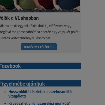
Pólók a VL shopban
álasszon új, egyedi pólóinkból! Új előfizetés vagy
eglévő meghosszabbítása esetén egy vagy két pólót
elentős kedvezménnyel vásárolhat.
MEGNÉZEM A PÓLÓKAT →
Facebook
Figyelmébe ajánljuk
Hosszabbítókészletek összehasonlító
vizsgálata
Ki végezhet villanyszerelési munkát?