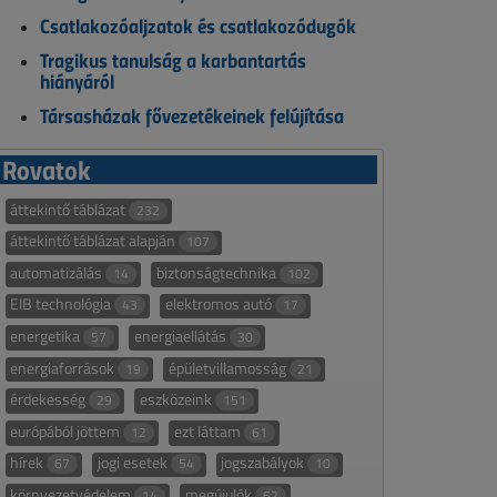
Csatlakozóaljzatok és csatlakozódugók
Tragikus tanulság a karbantartás
hiányáról
Társasházak fővezetékeinek felújítása
Rovatok
áttekintő táblázat
232
áttekintő táblázat alapján
107
automatizálás
biztonságtechnika
14
102
EIB technológia
elektromos autó
43
17
energetika
energiaellátás
57
30
energiaforrások
épületvillamosság
19
21
érdekesség
eszközeink
29
151
európából jöttem
ezt láttam
12
61
hírek
jogi esetek
jogszabályok
67
54
10
környezetvédelem
megújulók
14
62