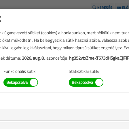
KERESÉS
ELŐ
k
H
unk úgynevezett sütiket (cookies) a honlapunkon, mert nélkülük nem tud
kciókat működtetni. Ha beleegyezik a sütik használatába, válassza azok
n kívül egyénileg kiválasztani, hogy milyen típusú sütiket engedélyez. E
tének dátuma:
2026. aug. 8.
, azonosítója:
hg352vtxZmekT573dHSgkaCjjFi
Funkcionális sütik:
Statisztikai sütik:
TARTALOM