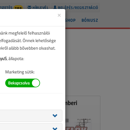
FIZETÉS
HÍRLEVÉL
BELÉPÉS/REGISZTRÁCIÓ
TIPP
×
ÍREK
LAPSZÁMOK
BLOG
SHOP
BÓNUSZ
nánk megfelelő felhasználói
 elfogadását. Önnek lehetősége
zekről alább bővebben olvashat.
FyuS
, állapota:
Marketing sütik:
Ez a cikk a VL 2008. novemberi
számában jelent meg.