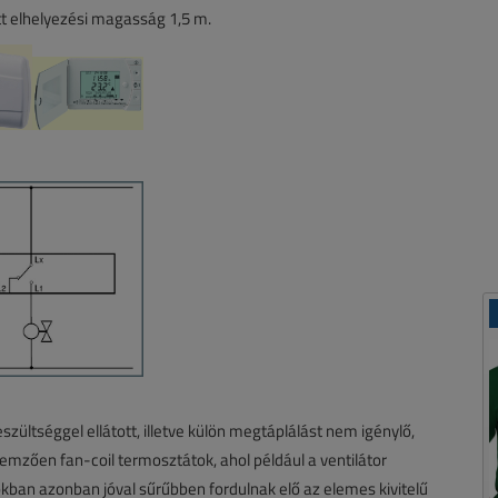
tt elhelyezési magasság 1,5 m.
ültséggel ellátott, illetve külön megtáplálást nem igénylő,
emzően fan-coil termosztátok, ahol például a ventilátor
apokban azonban jóval sűrűbben fordulnak elő az elemes kivitelű