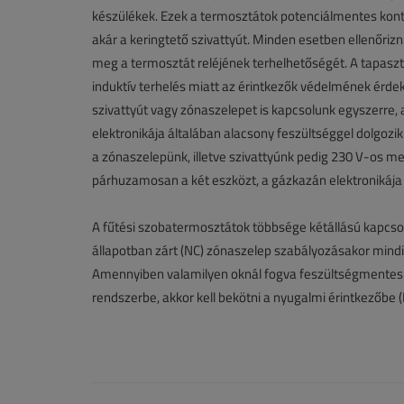
készülékek. Ezek a termosztátok potenciálmentes konta
akár a keringtető szivattyút. Minden esetben ellenőriz
meg a termosztát reléjének terhelhetőségét. A tapasztal
induktív terhelés miatt az érintkezők védelmének érdek
szivattyút vagy zónaszelepet is kapcsolunk egyszerre, 
elektronikája általában alacsony feszültséggel dolgozik
a zónaszelepünk, illetve szivattyúnk pedig 230 V-os me
párhuzamosan a két eszközt, a gázkazán elektronikáj
A fűtési szobatermosztátok többsége kétállású kapcsoló
állapotban zárt (NC) zónaszelep szabályozásakor mindig
Amennyiben valamilyen oknál fogva feszültségmentes ál
rendszerbe, akkor kell bekötni a nyugalmi érintkezőbe (