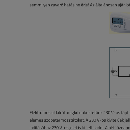
semmilyen zavaró hatás ne érje! Az általánosan ajánlo
Elektromos oldalról megkülönböztetünk 230 V-os tápfesz
elemes szobatermosztátokat. A 230 V-os kivitelűek jell
indításához 230 V-os jelet is ki kell kiadni. A hétközn