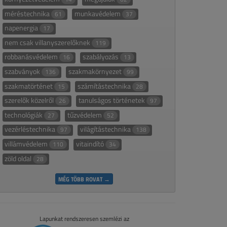
méréstechnika
munkavédelem
61
37
napenergia
17
nem csak villanyszerelőknek
119
robbanásvédelem
szabályozás
16
13
szabványok
szakmakörnyezet
136
99
szakmatörténet
számítástechnika
15
28
szerelők közelről
tanulságos történetek
26
97
technológiák
tűzvédelem
27
52
vezérléstechnika
világítástechnika
97
138
villámvédelem
vitaindító
110
34
zöld oldal
28
MÉG TÖBB ROVAT →
Lapunkat rendszeresen szemlézi az