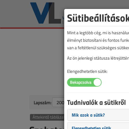
Sütibeállításo
Mint a legtöbb cég, mi is használ
élményt biztosítani és fontos fun
van a feltétlenül szükséges sütike
Az ön jelenlegi státusza létrejöt
Elengedhetetlen sütik:
Tudnivalók a sütikről
Lapszám:
Mik azok a sütik?
Áttekintő táblázat alapján
Elengedhetetlen sütik