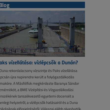
Blog
aks vízellátása: vízlépcsők a Dunán?
Duna rekordalacsony vízszintje és Paks vízellátása
pcsán újra napirendre került a folyógazdálkodás
maköre. A Másfélfok megkérdezte Baranya Sándor
zmérnököt, a BME Vízépítési és Vízgazdálkodási
nszékének tanszékvezető egyetemi docensét a
lenlegi helyzetről, a vízlépcsők hatásairól és a Duna
zjárásának előrejelzéséről. Válaszai alább olvashatók.