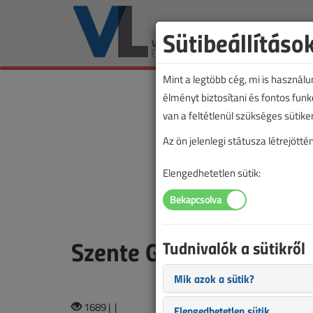
Sütibeállításo
Mint a legtöbb cég, mi is használ
élményt biztosítani és fontos fun
van a feltétlenül szükséges sütike
Az ön jelenlegi státusza létrejöt
Elengedhetetlen sütik:
Szente Gábor
Tudnivalók a sütikről
Mik azok a sütik?
1689 |
|
Elengedhetetlen sütik