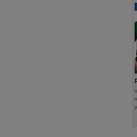
V
m
j