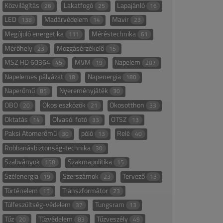
Közvilágítás
Lakatfogó
Lapajánló
26
25
16
LED
Madárvédelem
Mavir
138
14
23
Megújuló energetika
Méréstechnika
111
61
Mérőhely
Mozgásérzékelő
23
15
MSZ HD 60364
MVM
Napelem
45
19
207
Napelemes pályázat
Napenergia
18
180
Naperőmű
Nyereményjáték
85
30
OBO
Okos eszközök
Okosotthon
20
21
33
Oktatás
Olvasói fotó
OTSZ
14
33
13
Paksi Atomerőmű
póló
Relé
30
13
40
Robbanásbiztonság-technika
30
Szabványok
Szakmapolitika
158
15
Szélenergia
Szerszámok
Tervező
19
23
13
Történelem
Transzformátor
15
23
Túlfeszültség-védelem
Tungsram
37
13
Tűz
Tűzvédelem
Tűzveszély
20
83
49