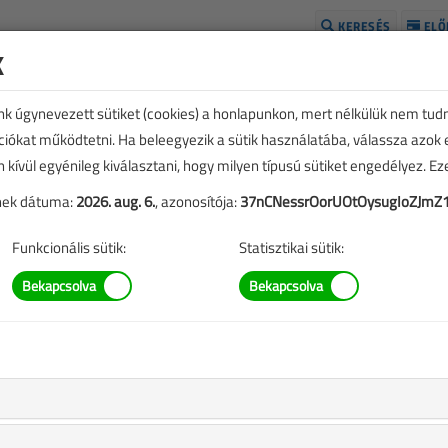
KERESÉS
ELŐ
k
H
unk úgynevezett sütiket (cookies) a honlapunkon, mert nélkülük nem tud
kciókat működtetni. Ha beleegyezik a sütik használatába, válassza azok
n kívül egyénileg kiválasztani, hogy milyen típusú sütiket engedélyez. E
tének dátuma:
2026. aug. 6.
, azonosítója:
37nCNessrOorUOtOysugIoZJmZ
Funkcionális sütik:
Statisztikai sütik:
SZERZŐK LISTÁJA