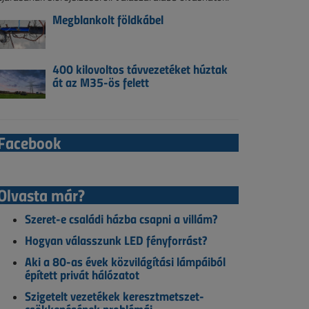
Megblankolt földkábel
400 kilovoltos távvezetéket húztak
át az M35-ös felett
Facebook
Olvasta már?
Szeret-e családi házba csapni a villám?
Hogyan válasszunk LED fényforrást?
Aki a 80-as évek közvilágítási lámpáiból
épített privát hálózatot
Szigetelt vezetékek keresztmetszet-