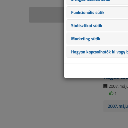
Funkcionális sütik
Szente
Statisztikai sütik
Túlfeszül
berendez
Marketing sütik
2008. áprili
Hogyan kapcsolhatók ki vagy b
2008. ápril
Rugós tec
2007. május
1
2007. máju