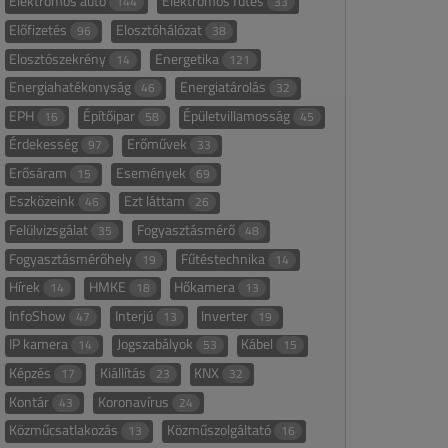
Elektromos autó
Elektromos fűtés
144
33
Előfizetés
Elosztóhálózat
96
38
Elosztószekrény
Energetika
14
121
Energiahatékonyság
Energiatárolás
46
32
EPH
Építőipar
Épületvillamosság
16
58
45
Érdekesség
Erőművek
97
33
Erősáram
Események
15
69
Eszközeink
Ezt láttam
46
26
Felülvizsgálat
Fogyasztásmérő
35
48
Fogyasztásmérőhely
Fűtéstechnika
19
14
Hírek
HMKE
Hőkamera
14
18
13
InfoShow
Interjú
Inverter
47
13
19
IP kamera
Jogszabályok
Kábel
14
53
15
Képzés
Kiállítás
KNX
17
23
32
Kontár
Koronavírus
43
24
Közműcsatlakozás
Közműszolgáltató
13
16