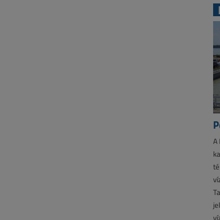
P
A 
ka
té
ví
Ta
je
ví