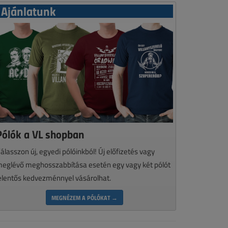
Ajánlatunk
Pólók a VL shopban
álasszon új, egyedi pólóinkból! Új előfizetés vagy
eglévő meghosszabbítása esetén egy vagy két pólót
elentős kedvezménnyel vásárolhat.
MEGNÉZEM A PÓLÓKAT →