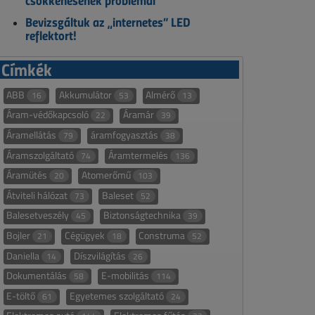
csökkenésének problémái
Bevizsgáltuk az „internetes” LED
reflektort!
Címkék
ABB
Akkumulátor
Almérő
16
53
13
Áram-védőkapcsoló
Áramár
22
39
Áramellátás
áramfogyasztás
79
38
Áramszolgáltató
Áramtermelés
74
136
Áramütés
Atomerőmű
20
103
Átviteli hálózat
Baleset
73
52
Balesetveszély
Biztonságtechnika
45
39
Bojler
Cégügyek
Construma
21
18
52
Daniella
Díszvilágítás
14
26
Dokumentálás
E-mobilitás
58
114
E-töltő
Egyetemes szolgáltató
61
24