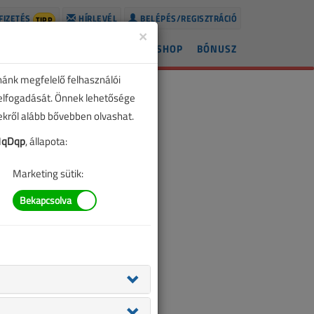
FIZETÉS
HÍRLEVÉL
BELÉPÉS/REGISZTRÁCIÓ
TIPP
×
ÍREK
LAPSZÁMOK
BLOG
SHOP
BÓNUSZ
nánk megfelelő felhasználói
 elfogadását. Önnek lehetősége
zekről alább bővebben olvashat.
1qDqp
, állapota:
Marketing sütik: