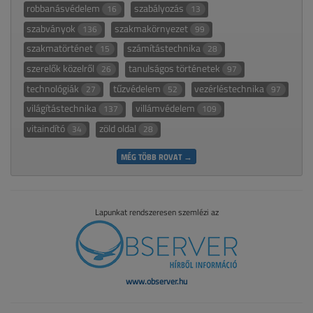
robbanásvédelem
szabályozás
16
13
szabványok
szakmakörnyezet
136
99
szakmatörténet
számítástechnika
15
28
szerelők közelről
tanulságos történetek
26
97
technológiák
tűzvédelem
vezérléstechnika
27
52
97
világítástechnika
villámvédelem
137
109
vitaindító
zöld oldal
34
28
MÉG TÖBB ROVAT →
Lapunkat rendszeresen szemlézi az
www.observer.hu