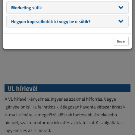
Marketing sütik
Hogyan kapcsolhatók ki vagy be a sütik?
Bezár
VL hírlevél
A VL hírlevél kényelmes, ingyenes szakmai hírforrás. Vegye
igénybe ön is! Ha feliratkozik, átlagosan havonta kétszer érkezik
e-mail-címére, a megelőző időszak fontosabb, érdekesebb
híreivel, szakmai információkkal és ajánlatokkal. A szolgáltatás
ingyenes és az is marad.