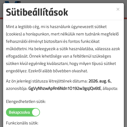
Sütibeállítások
×
Toggle
naviga
Mint a legtöbb cég, mi is használunk úgynevezett sütiket
(cookies) a honlapunkon, mert nélkülük nem tudnánk megfelelő
felhasználói élményt biztosítani és fontos funkciókat
működtetni. Ha beleegyezik a sütik használatába, válassza azok
elfogadását. Önnek lehetősége van a feltétlenül szükséges
sütiken kívül egyénileg kiválasztani, hogy milyen típusú sütiket
engedélyez. Ezekről alább bővebben olvashat.
Az ön jelenlegi státusza létrejöttének dátuma:
2026. aug. 6.
,
azonosítója:
GgVyNhzwApRn6Ndn1O192w3gqJQx6tE
, állapota:
Elengedhetetlen sütik:
Funkcionális sütik: