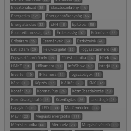
Elosztóhálózat
Elosztószekrény
38
14
Energetika
Energiahatékonyság
121
46
Energiatárolás
EPH
Építőipar
32
16
58
Épületvillamosság
Érdekesség
Erőművek
45
97
33
Erősáram
Események
Eszközeink
15
69
46
Ezt láttam
Felülvizsgálat
Fogyasztásmérő
26
35
48
Fogyasztásmérőhely
Fűtéstechnika
Hírek
19
14
14
HMKE
Hőkamera
InfoShow
Interjú
18
13
47
13
Inverter
IP kamera
Jogszabályok
19
14
53
Kábel
Képzés
Kiállítás
KNX
15
17
23
32
Kontár
Koronavírus
Közműcsatlakozás
43
24
13
Közműszolgáltató
Közvilágítás
Lakatfogó
16
26
25
Lapajánló
LED
Madárvédelem
16
138
14
Mavir
Megújuló energetika
23
111
Méréstechnika
Mérőhely
Mozgásérzékelő
60
23
13