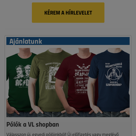
KÉREM A HÍRLEVELET
Ajánlatunk
Pólók a VL shopban
Válasszon új, egyedi pólóinkból! Új előfizetés vagy meglévő