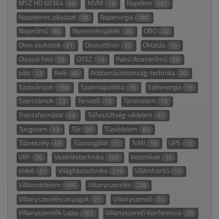
MSZ HD 60364
MVM
Napelem
45
19
207
Napelemes pályázat
Napenergia
18
180
Naperőmű
Nyereményjáték
OBO
85
30
20
Okos eszközök
Okosotthon
Oktatás
21
33
14
Olvasói fotó
OTSZ
Paksi Atomerőmű
33
13
29
póló
Relé
Robbanásbiztonság-technika
13
40
30
Szabványok
Szakmapolitika
Szélenergia
158
15
19
Szerszámok
Tervező
Történelem
23
13
15
Transzformátor
Túlfeszültség-védelem
22
37
Tungsram
Tűz
Tűzvédelem
13
20
83
Tűzveszély
Tűzvizsgálat
TvMI
UPS
49
21
18
15
VBF
Vezérléstechnika
Vezetékek
26
102
16
Videó
Világítástechnika
Villámhárító
21
219
13
Villámvédelem
Villanyszerelés
105
228
Villanyszerelési anyagok
Villanyszerelő
21
74
Villanyszerelők Lapja
Villanyszerelő Konferencia
167
30