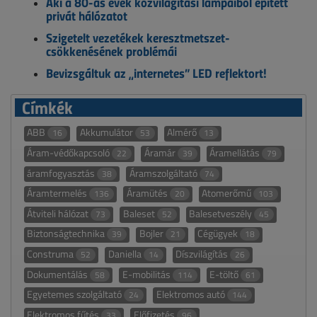
Aki a 80-as évek közvilágítási lámpáiból épített
privát hálózatot
Szigetelt vezetékek keresztmetszet-
csökkenésének problémái
Bevizsgáltuk az „internetes” LED reflektort!
Címkék
ABB
Akkumulátor
Almérő
16
53
13
Áram-védőkapcsoló
Áramár
Áramellátás
22
39
79
áramfogyasztás
Áramszolgáltató
38
74
Áramtermelés
Áramütés
Atomerőmű
136
20
103
Átviteli hálózat
Baleset
Balesetveszély
73
52
45
Biztonságtechnika
Bojler
Cégügyek
39
21
18
Construma
Daniella
Díszvilágítás
52
14
26
Dokumentálás
E-mobilitás
E-töltő
58
114
61
Egyetemes szolgáltató
Elektromos autó
24
144
Elektromos fűtés
Előfizetés
33
96