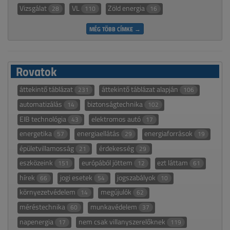
Vizsgálat
VL
Zöld energia
28
110
16
MÉG TÖBB CÍMKE →
Rovatok
áttekintő táblázat
áttekintő táblázat alapján
231
106
automatizálás
biztonságtechnika
14
102
EIB technológia
elektromos autó
43
17
energetika
energiaellátás
energiaforrások
57
29
19
épületvillamosság
érdekesség
21
29
eszközeink
európából jöttem
ezt láttam
151
12
61
hírek
jogi esetek
jogszabályok
66
54
10
környezetvédelem
megújulók
14
62
méréstechnika
munkavédelem
60
37
napenergia
nem csak villanyszerelőknek
17
119