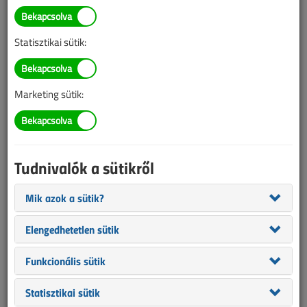
Kiss Krisztián
SZERZŐK LISTÁJA
Statisztikai sütik:
1184 |
|
Marketing sütik:
Kiss Krisztián cikkei
Tudnivalók a sütikről
Villamosság és masszázskádak?
2011. június 1. |
7950
Mik azok a sütik?
2011. júniusi lapszám
Elengedhetetlen sütik
Funkcionális sütik
Statisztikai sütik