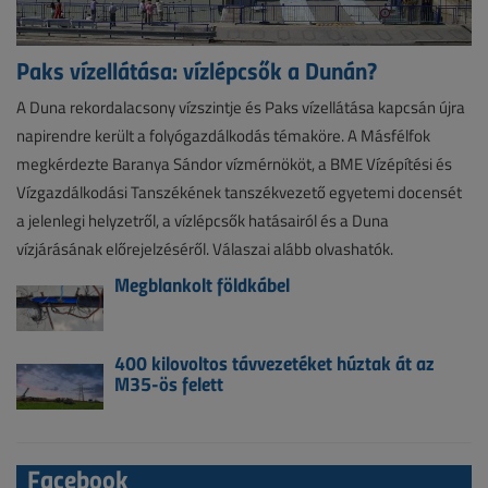
Paks vízellátása: vízlépcsők a Dunán?
A Duna rekordalacsony vízszintje és Paks vízellátása kapcsán újra
napirendre került a folyógazdálkodás témaköre. A Másfélfok
megkérdezte Baranya Sándor vízmérnököt, a BME Vízépítési és
Vízgazdálkodási Tanszékének tanszékvezető egyetemi docensét
a jelenlegi helyzetről, a vízlépcsők hatásairól és a Duna
vízjárásának előrejelzéséről. Válaszai alább olvashatók.
Megblankolt földkábel
400 kilovoltos távvezetéket húztak át az
M35-ös felett
Facebook