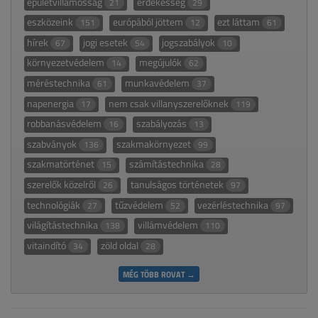
épületvillamosság
érdekesség
21
29
eszközeink
európából jöttem
ezt láttam
151
12
61
hírek
jogi esetek
jogszabályok
67
54
10
környezetvédelem
megújulók
14
62
méréstechnika
munkavédelem
61
37
napenergia
nem csak villanyszerelőknek
17
119
robbanásvédelem
szabályozás
16
13
szabványok
szakmakörnyezet
136
99
szakmatörténet
számítástechnika
15
28
szerelők közelről
tanulságos történetek
26
97
technológiák
tűzvédelem
vezérléstechnika
27
52
97
világítástechnika
villámvédelem
138
110
vitaindító
zöld oldal
34
28
MÉG TÖBB ROVAT →