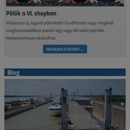
Pólók a VL shopban
Válasszon új, egyedi pólóinkból! Új előfizetés vagy meglévő
meghosszabbítása esetén egy vagy két pólót jelentős
kedvezménnyel vásárolhat.
MEGNÉZEM A PÓLÓKAT →
Blog