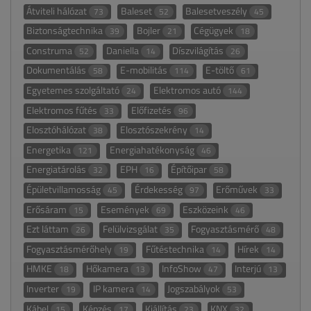
Átviteli hálózat
Baleset
Balesetveszély
73
52
45
Biztonságtechnika
Bojler
Cégügyek
39
21
18
Construma
Daniella
Díszvilágítás
52
14
26
Dokumentálás
E-mobilitás
E-töltő
58
114
61
Egyetemes szolgáltató
Elektromos autó
24
144
Elektromos fűtés
Előfizetés
33
96
Elosztóhálózat
Elosztószekrény
38
14
Energetika
Energiahatékonyság
121
46
Energiatárolás
EPH
Építőipar
32
16
58
Épületvillamosság
Érdekesség
Erőművek
45
97
33
Erősáram
Események
Eszközeink
15
69
46
Ezt láttam
Felülvizsgálat
Fogyasztásmérő
26
35
48
Fogyasztásmérőhely
Fűtéstechnika
Hírek
19
14
14
HMKE
Hőkamera
InfoShow
Interjú
18
13
47
13
Inverter
IP kamera
Jogszabályok
19
14
53
Kábel
Képzés
Kiállítás
KNX
15
17
23
32