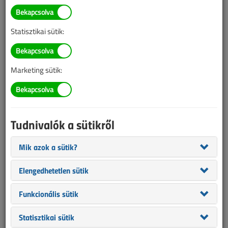
Bátai Roland
villamosmérnök
Statisztikai sütik:
SZERZŐK LISTÁJA
Marketing sütik:
1452 |
|
Bátai Roland cikkei
Tudnivalók a sütikről
Mik azok a sütik?
Elengedhetetlen sütik
Funkcionális sütik
Statisztikai sütik