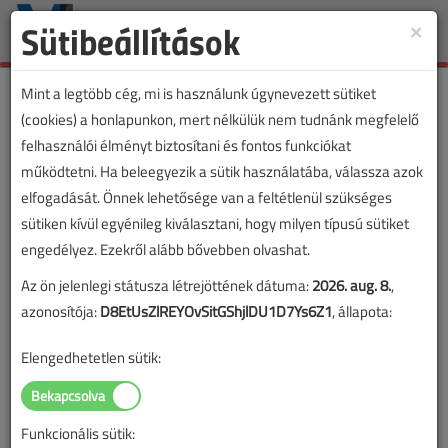
Sütibeállítások
×
Toggle
naviga
Mint a legtöbb cég, mi is használunk úgynevezett sütiket
(cookies) a honlapunkon, mert nélkülük nem tudnánk megfelelő
felhasználói élményt biztosítani és fontos funkciókat
működtetni. Ha beleegyezik a sütik használatába, válassza azok
elfogadását. Önnek lehetősége van a feltétlenül szükséges
sütiken kívül egyénileg kiválasztani, hogy milyen típusú sütiket
engedélyez. Ezekről alább bővebben olvashat.
Az ön jelenlegi státusza létrejöttének dátuma:
2026. aug. 8.
,
azonosítója:
D8EtUsZlREYOvSitGShjlDU1D7Ys6Z1
, állapota:
Elengedhetetlen sütik:
Funkcionális sütik: