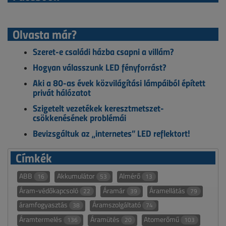
Olvasta már?
Szeret-e családi házba csapni a villám?
Hogyan válasszunk LED fényforrást?
Aki a 80-as évek közvilágítási lámpáiból épített
privát hálózatot
Szigetelt vezetékek keresztmetszet-
csökkenésének problémái
Bevizsgáltuk az „internetes” LED reflektort!
Címkék
ABB
Akkumulátor
Almérő
16
53
13
Áram-védőkapcsoló
Áramár
Áramellátás
22
39
79
áramfogyasztás
Áramszolgáltató
38
74
Áramtermelés
Áramütés
Atomerőmű
136
20
103