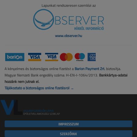
Lapunkat rendszeresen szemlézi az
www.observer.hu
A kényelmes és biztonságos online fizetést a
Barion Payment Zrt.
biztosítja.
Magyar Nemzeti Bank engedély száma: H-EN-I-1064/2013.
Bankkártya-adatai
hozzánk nem jutnak el.
Tájékoztató a biztonságos online fizetésről →
IMPRESSZUM
SZERZŐINK