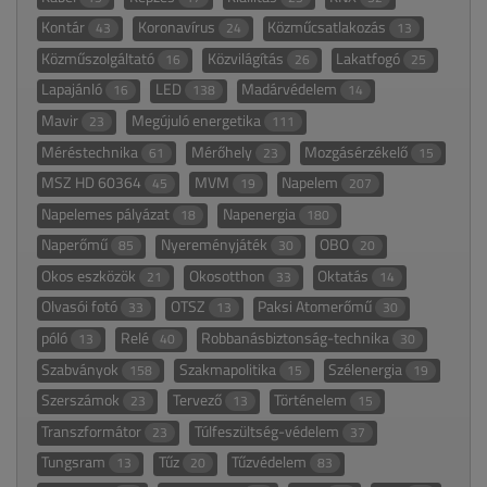
Kontár
Koronavírus
Közműcsatlakozás
43
24
13
Közműszolgáltató
Közvilágítás
Lakatfogó
16
26
25
Lapajánló
LED
Madárvédelem
16
138
14
Mavir
Megújuló energetika
23
111
Méréstechnika
Mérőhely
Mozgásérzékelő
61
23
15
MSZ HD 60364
MVM
Napelem
45
19
207
Napelemes pályázat
Napenergia
18
180
Naperőmű
Nyereményjáték
OBO
85
30
20
Okos eszközök
Okosotthon
Oktatás
21
33
14
Olvasói fotó
OTSZ
Paksi Atomerőmű
33
13
30
póló
Relé
Robbanásbiztonság-technika
13
40
30
Szabványok
Szakmapolitika
Szélenergia
158
15
19
Szerszámok
Tervező
Történelem
23
13
15
Transzformátor
Túlfeszültség-védelem
23
37
Tungsram
Tűz
Tűzvédelem
13
20
83