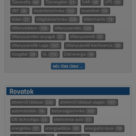
Tűzveszély
Tűzvizsgálat
TvMI
UPS
49
21
18
15
VBF
Vezérléstechnika
Vezetékek
26
102
16
Videó
Világítástechnika
Villámhárító
21
220
13
Villámvédelem
Villanyszerelés
106
228
Villanyszerelési anyagok
Villanyszerelő
21
74
Villanyszerelők Lapja
Villanyszerelő Konferencia
167
30
Vizsgálat
VL
Zöld energia
28
110
16
MÉG TÖBB CÍMKE →
Rovatok
áttekintő táblázat
áttekintő táblázat alapján
232
107
automatizálás
biztonságtechnika
14
102
EIB technológia
elektromos autó
43
17
energetika
energiaellátás
energiaforrások
57
30
19