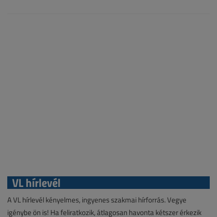
VL hírlevél
A VL hírlevél kényelmes, ingyenes szakmai hírforrás. Vegye
igénybe ön is! Ha feliratkozik, átlagosan havonta kétszer érkezik